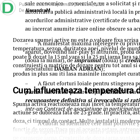
sale economico – comerciale, nu a solicitat și 
Publicat
acum 4 săptămâni
pe
iulie 9, 2026
De
AlexandraM
autoritatea publică administrativă locală în pr
acordurilor administrative (certificate de urba
au incercat anumite ziare online obscure sa ac
Dozarea spumei active nu este o valoare fixa scrisa 
– A manifestat maximă înțelegere cu privire l
temperatura, sezon, duritatea apei, nivelul de murd
apărut, dovedind fair-play și altruism, probă 
poate fi dozat la 15 ml vara si la 25 ml iarna fara sa
(doua la numar), de
împrumut
(două) și
credi
construiesti o matrice de dozare pentru tot anul si 
asociatului
DAMIAN ADRIAN
);
produs in plus sau iti lasa masinile incomplet curat
– A făcut eforturi loiale pentru stingerea pe
Cum influenteaza temperatura d
plata
a datoriilor pe care soții
DAMIAN
le av
recunoastere definitiva si irevocabila si rati
Spuma activa reactioneaza mai incet la temperaturi
intr-un Contract de asociatiune in participatiu
actiune se dubleaza fata de 25 grade. In practica, as
doza, ci timpul de contact. Multe instalatii modern
– A căutat să identifice cele mai potrivite și
functie de sezon. Daca nu ai aceasta setare, antre
așeze raporturile juridice dintre acestia în lim
pe caroserie iarna. Cresterile de doza iarna sunt o 