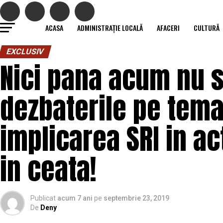
ACASA
ADMINISTRAȚIE LOCALĂ
AFACERI
CULTURĂ
EXCLUSIV
Nici pana acum nu s-
dezbaterile pe tema
implicarea SRI in ac
in ceata!
Publicat
acum 7 ani
pe
septembrie 23, 2019
De
Deny