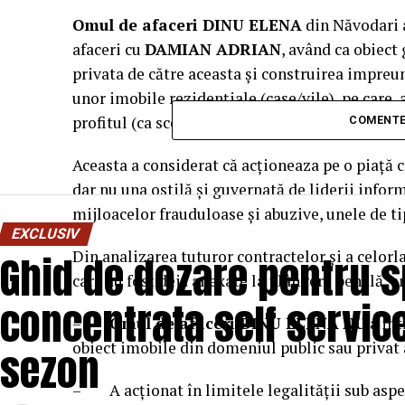
Omul de afaceri DINU ELENA
din Năvodari a
afaceri cu
DAMIAN ADRIAN
, având ca obiect
privata de către aceasta și construirea impreun
unor imobile rezidențiale (case/vile), pe care,
profitul (ca scop legal al oricărei întreprinde
COMENTE
Aceasta a considerat că acționeaza pe o piață c
dar nu una ostilă și guvernată de liderii inform
mijloacelor frauduloase și abuzive, unele de ti
EXCLUSIV
Ghid de dozare pentru 
Din analizarea tuturor contractelor și a celorl
care au fost deja anexate la plângere penală, a
concentrata self service
–
Omul de afaceri DINU ELENA
NU
a int
obiect imobile din domeniul public sau privat
sezon
– A acționat în limitele legalității sub aspe