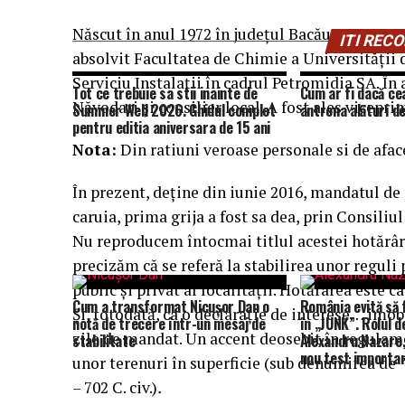
Născut în anul 1972 în judeţul Bacău,
CHELAR
ITI RE
absolvit Facultatea de Chimie a Universităţii din
Serviciu Instalaţii în cadrul Petromidia SA. În
Tot ce trebuie sa stii inainte de
Cum ar fi dacă ce
Năvodari şi consilier local. A fost ales vicepri
Summer Well 2026. Ghidul complet
antrena alături de
pentru editia aniversara de 15 ani
Nota:
Din ratiuni veroase personale si de aface
În prezent, deține din iunie 2016, mandatul de
caruia, prima grija a fost sa dea, prin Consiliu
Nu reproducem întocmai titlul acestei hotărâri,
precizăm că se referă la stabilirea unor reguli
public și privat al localității. Hotărârea este c
Cum a transformat Nicușor Dan o
România evită să 
Și, totodată, ca o declarație de interese… imob
notă de trecere într-un mesaj de
în „JUNK”. Rolul de
zile de mandat. Un accent deosebit în regulame
stabilitate
Alexandru Nazare,
nou test importa
unor terenuri în superficie (sub denumirea de
– 702 C. civ.)
.