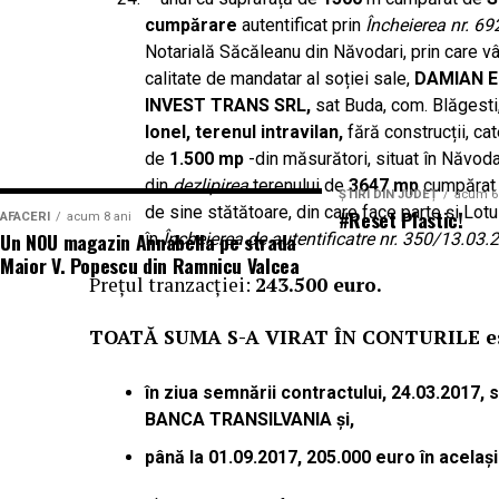
locație, în contradicție cu specificul șantierelor mobile ca
de bază. Vizualizează impactul pe termen lung asupr
acestor date si ajustarea matricei, fara costuri asc
cumpărare
autentificat prin
Încheierea nr. 69
pacienților și performanței diagnostice.
Notarială Săcăleanu din Năvodari, prin care v
spalatoria ta.
Centrala fotovoltaică mobilă
livrată de UZINEX rezolvă
calitate de mandatar al soției sale,
DAMIAN E
într-un container transportabil, nu necesită autorizație d
O decizie bine fundamentată nu doar că îți îmbunăt
INVEST TRANS SRL,
sat Buda, com. Blăgesti,
client la fiecare nou șantier.
susține și reputația cabinetului tău. O aparatură ra
Ionel, terenul intravilan,
fără construcții, ca
investiție în viitorul practicii tale medicale.
de
1.500 mp
-din măsurători, situat în Năvoda
din
dezlipirea
terenului de
3647 mp
cumpărat 
Configurația livrată către beneficiar
ȘTIRI DIN JUDEȚ
acum 6
de sine stătătoare, din care face parte și Lo
#Reset Plastic!
AFACERI
acum 8 ani
Un NOU magazin Annabella pe strada
în
Încheierea de autentificatre nr. 350/13.03.
Modelul livrat reprezintă varianta compactă din gama
Maior V. Popescu din Ramnicu Valcea
dimensionată pentru alimentarea unui echipament electric 
Prețul tranzacției:
243.500 euro.
auxiliare de șantier.
TOATĂ SUMA S-A VIRAT ÎN CONTURILE e
Specificații tehnice principale:
în ziua semnării contractului, 24.03.20
Panouri fotovoltaice instalate:
BANCA TRANSILVANIA și,
24 kW
până la 01.09.2017, 205.000 euro în același
Sistem de stocare:
52 kWh baterii LiFePO4