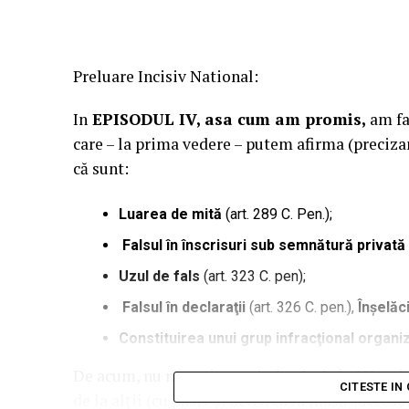
Preluare Incisiv National:
In
EPISODUL IV, asa cum am promis,
am fa
care – la prima vedere – putem afirma (precizam
că sunt:
Luarea de mită
(art. 289 C. Pen.);
Falsul în înscrisuri sub semnătură privată
Uzul de fals
(art. 323 C. pen);
Falsul în declaraţii
(art. 326 C. pen.),
Înşelă
Constituirea unui grup infracţional organi
De acum, nu ne mai surprinde nimic în Năvodari
CITESTE IN
de la alții (cu pasiv și activ, ca la masa succesor