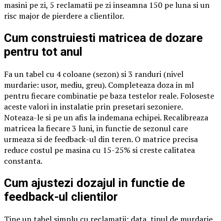
masini pe zi, 5 reclamatii pe zi inseamna 150 pe luna si un
risc major de pierdere a clientilor.
Cum construiesti matricea de dozare
pentru tot anul
Fa un tabel cu 4 coloane (sezon) si 3 randuri (nivel
murdarie: usor, mediu, greu). Completeaza doza in ml
pentru fiecare combinatie pe baza testelor reale. Foloseste
aceste valori in instalatie prin presetari sezoniere.
Noteaza-le si pe un afis la indemana echipei. Recalibreaza
matricea la fiecare 3 luni, in functie de sezonul care
urmeaza si de feedback-ul din teren. O matrice precisa
reduce costul pe masina cu 15-25% si creste calitatea
constanta.
Cum ajustezi dozajul in functie de
feedback-ul clientilor
Tine un tabel simplu cu reclamatii: data, tipul de murdarie