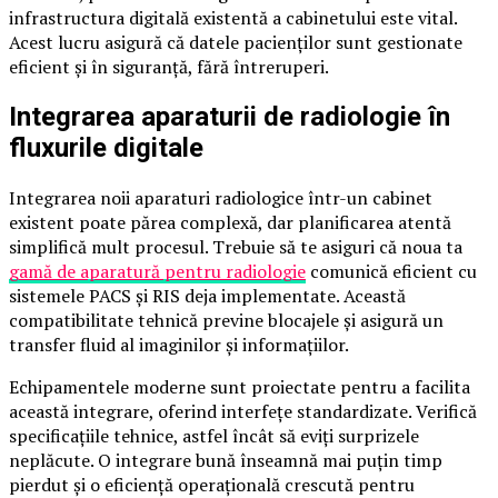
infrastructura digitală existentă a cabinetului este vital.
Acest lucru asigură că datele pacienților sunt gestionate
eficient și în siguranță, fără întreruperi.
Integrarea aparaturii de radiologie în
fluxurile digitale
Integrarea noii aparaturi radiologice într-un cabinet
existent poate părea complexă, dar planificarea atentă
simplifică mult procesul. Trebuie să te asiguri că noua ta
gamă de aparatură pentru radiologie
comunică eficient cu
sistemele PACS și RIS deja implementate. Această
compatibilitate tehnică previne blocajele și asigură un
transfer fluid al imaginilor și informațiilor.
Echipamentele moderne sunt proiectate pentru a facilita
această integrare, oferind interfețe standardizate. Verifică
specificațiile tehnice, astfel încât să eviți surprizele
neplăcute. O integrare bună înseamnă mai puțin timp
pierdut și o eficiență operațională crescută pentru