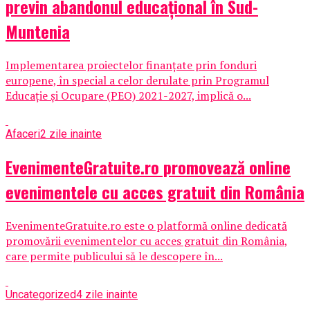
previn abandonul educațional în Sud-
Muntenia
Implementarea proiectelor finanțate prin fonduri
europene, în special a celor derulate prin Programul
Educație și Ocupare (PEO) 2021-2027, implică o...
Afaceri
2 zile inainte
EvenimenteGratuite.ro promovează online
evenimentele cu acces gratuit din România
EvenimenteGratuite.ro este o platformă online dedicată
promovării evenimentelor cu acces gratuit din România,
care permite publicului să le descopere în...
Uncategorized
4 zile inainte