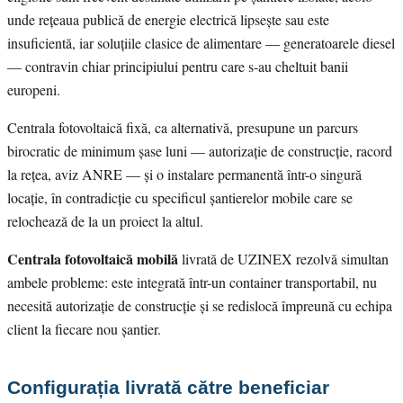
unde rețeaua publică de energie electrică lipsește sau este
insuficientă, iar soluțiile clasice de alimentare — generatoarele diesel
— contravin chiar principiului pentru care s-au cheltuit banii
europeni.
Centrala fotovoltaică fixă, ca alternativă, presupune un parcurs
birocratic de minimum șase luni — autorizație de construcție, racord
la rețea, aviz ANRE — și o instalare permanentă într-o singură
locație, în contradicție cu specificul șantierelor mobile care se
relochează de la un proiect la altul.
Centrala fotovoltaică mobilă
livrată de UZINEX rezolvă simultan
ambele probleme: este integrată într-un container transportabil, nu
necesită autorizație de construcție și se redislocă împreună cu echipa
client la fiecare nou șantier.
Configurația livrată către beneficiar