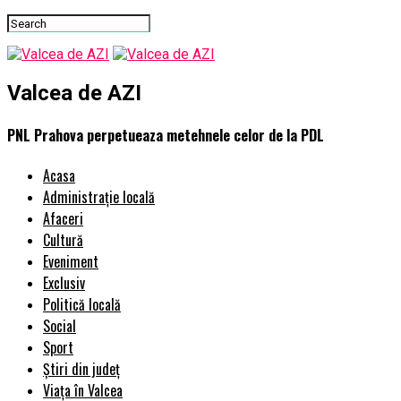
Valcea de AZI
PNL Prahova perpetueaza metehnele celor de la PDL
Acasa
Administrație locală
Afaceri
Cultură
Eveniment
Exclusiv
Politică locală
Social
Sport
Știri din județ
Viața în Valcea