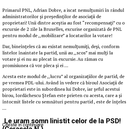
Primarul PNL, Adrian Dobre, a iscat nemulțumiri în rândul
administratorilor și președinților de asociații de
proprietari! Unii dintre aceștia au fost “recompensați” cu o
excursie de 2 zile la Bruxelles, excurise organizată de PNL
pentru modul de ,,mobilizare” a locatarilor la votare!
Dar, bineînțeles că au existat nemulțumiți, deși, conform
listelor înaintate la partid, unii au ,,scos” mai mulți la
votare și ei nu au plecat în excursie. Au rămas cu
promisiunea că vor pleca și ei …
Acesta este modul de ,,lucru” al organizațiilor de partid, de
pe vremea PDL-ului. Având în vedere că biroul Asociații de
proprietari este in subordinea lui Dobre, iar șeful acestui
birou, Iordăchescu Ștefan este prieten cu acesta, care a și
întocmit listele cu semnături pentru partid , este de înțeles
…
Le uram somn linistit celor de la PSD!
Citeste in continuare
(Cerasela N.).