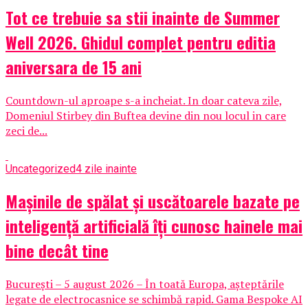
Tot ce trebuie sa stii inainte de Summer
Well 2026. Ghidul complet pentru editia
aniversara de 15 ani
Countdown-ul aproape s-a incheiat. In doar cateva zile,
Domeniul Stirbey din Buftea devine din nou locul in care
zeci de...
Uncategorized
4 zile inainte
Mașinile de spălat și uscătoarele bazate pe
inteligență artificială îți cunosc hainele mai
bine decât tine
București – 5 august 2026 – În toată Europa, așteptările
legate de electrocasnice se schimbă rapid. Gama Bespoke AI