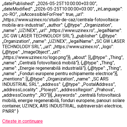
„datePublished”: „2026-05-25T10:00:00+03:00”,
„dateModified”: „2026-05-25T10:00:00+03:00”, „inLanguage”:
„ro-RO”, „isAccessibleForFree”: true, „url”:
„https://www.uzinex.ro/studii-de-caz/centrala-fotovoltaica-
mobila-ars-industrial”, „author”: {„@type”: „Organization”,
„name”: „UZINEX”, „url”: „https://www.uzinex.ro”, „legalName”:
„SC GW LASER TECHNOLOGY SRL”}, „publisher”: {„@type”:
„Organization”, „name”: „UZINEX”, „legalName”: „SC GW LASER
TECHNOLOGY SRL”, „url”: „https://www.uzinex.ro”, „logo”:
{„@type”: „ImageObject”, „url”:
„https://www.uzinex.ro/logo.png”}}, „about”: [{„@type”: „Thing”,
„name”: „Centrală fotovoltaică mobilă”}, {„@type”: „Thing”,
„name”: „Energie regenerabilă industrială”}, {„@type”: „Thing”,
„name”: „Fonduri europene pentru echipamente electrice”}],
„mentions”: [{„@type”: „Organization”, „name”: „SC ARS
INDUSTRIAL SRL”, „address”: {„@type”: „PostalAddress”,
„addressLocality”: „Ploiești”, „addressRegion”: „Prahova”,
„addressCountry”: „RO”}}], „keywords”: „centrală fotovoltaică
mobilă, energie regenerabilă, fonduri europene, panouri solare
container, UZINEX, ARS INDUSTRIAL, subtraversări electrice,
PNRR” }
Citeste in continuare