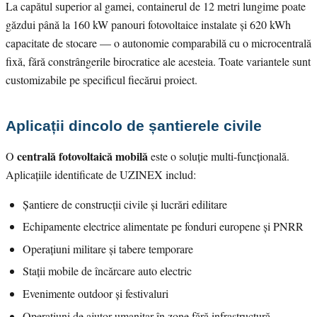
La capătul superior al gamei, containerul de 12 metri lungime poate
găzdui până la 160 kW panouri fotovoltaice instalate și 620 kWh
capacitate de stocare — o autonomie comparabilă cu o microcentrală
fixă, fără constrângerile birocratice ale acesteia. Toate variantele sunt
customizabile pe specificul fiecărui proiect.
Aplicații dincolo de șantierele civile
centrală fotovoltaică mobilă
O
este o soluție multi-funcțională.
Aplicațiile identificate de UZINEX includ:
Șantiere de construcții civile și lucrări edilitare
Echipamente electrice alimentate pe fonduri europene și PNRR
Operațiuni militare și tabere temporare
Stații mobile de încărcare auto electric
Evenimente outdoor și festivaluri
Operațiuni de ajutor umanitar în zone fără infrastructură