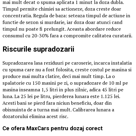
mai mult decat o spuma aplicata 1 minut la doza dubla.
Timpul permite chimiei sa actioneze, doza creste doar
concentratia. Regula de baza: seteaza timpul de actiune in
functie de sezon si murdarie, iar doza doar atunci cand
timpul nu poate fi prelungit. Aceasta abordare reduce
consumul cu 20-30% fara a compromite calitatea curatarii.
Riscurile supradozarii
Supradozarea lasa reziduuri pe caroserie, incarca instalatia
cu spuma care nu a fost folosita, creste costul pe masina si
produce mai multa clatire, deci mai mult timp. La o
spalatorie cu 150 masini pe zi, o supradozare de 10 ml pe
masina inseamna 1,5 litri in plus zilnic, adica 45 litri pe
luna. La 25 lei pe litru, pierderea lunara este 1.125 lei.
Acesti bani se pierd fara niciun beneficiu, doar din
obisnuinta de a turna mai mult. Calibrarea lunara a
dozatorului elimina acest risc.
Ce ofera MaxCars pentru dozaj corect