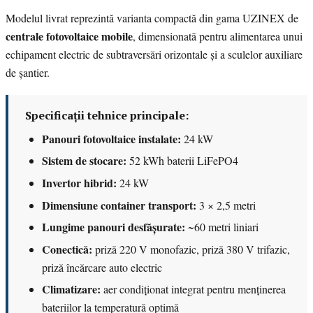
Modelul livrat reprezintă varianta compactă din gama UZINEX de
centrale fotovoltaice mobile
, dimensionată pentru alimentarea unui
echipament electric de subtraversări orizontale și a sculelor auxiliare
de șantier.
Specificații tehnice principale:
Panouri fotovoltaice instalate:
24 kW
Sistem de stocare:
52 kWh baterii LiFePO4
Invertor hibrid:
24 kW
Dimensiune container transport:
3 × 2,5 metri
Lungime panouri desfășurate:
~60 metri liniari
Conectică:
priză 220 V monofazic, priză 380 V trifazic,
priză încărcare auto electric
Climatizare:
aer condiționat integrat pentru menținerea
bateriilor la temperatură optimă