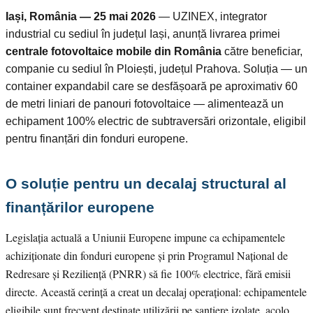
Iași, România — 25 mai 2026
— UZINEX, integrator
industrial cu sediul în județul Iași, anunță livrarea primei
centrale fotovoltaice mobile din România
către beneficiar,
companie cu sediul în Ploiești, județul Prahova. Soluția — un
container expandabil care se desfășoară pe aproximativ 60
de metri liniari de panouri fotovoltaice — alimentează un
echipament 100% electric de subtraversări orizontale, eligibil
pentru finanțări din fonduri europene.
O soluție pentru un decalaj structural al
finanțărilor europene
Legislația actuală a Uniunii Europene impune ca echipamentele
achiziționate din fonduri europene și prin Programul Național de
Redresare și Reziliență (PNRR) să fie 100% electrice, fără emisii
directe. Această cerință a creat un decalaj operațional: echipamentele
eligibile sunt frecvent destinate utilizării pe șantiere izolate, acolo