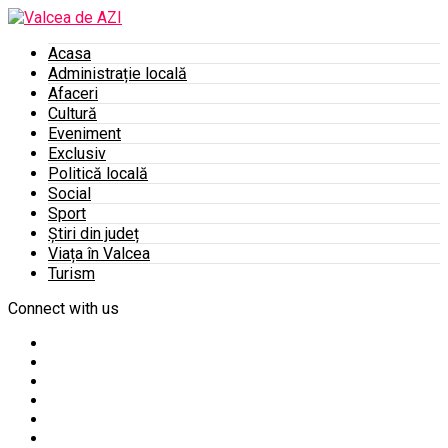
Acasa
Administrație locală
Afaceri
Cultură
Eveniment
Exclusiv
Politică locală
Social
Sport
Știri din județ
Viața în Valcea
Turism
Connect with us