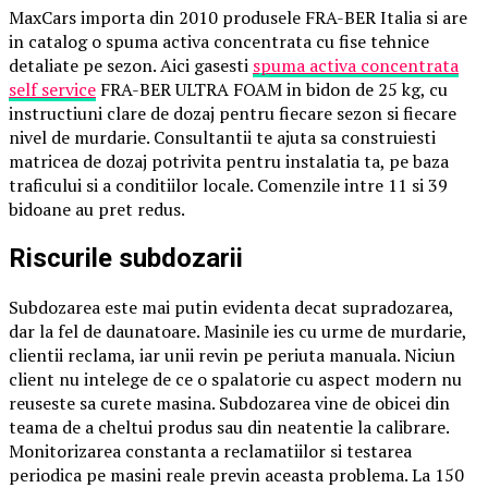
MaxCars importa din 2010 produsele FRA-BER Italia si are
in catalog o spuma activa concentrata cu fise tehnice
detaliate pe sezon. Aici gasesti
spuma activa concentrata
self service
FRA-BER ULTRA FOAM in bidon de 25 kg, cu
instructiuni clare de dozaj pentru fiecare sezon si fiecare
nivel de murdarie. Consultantii te ajuta sa construiesti
matricea de dozaj potrivita pentru instalatia ta, pe baza
traficului si a conditiilor locale. Comenzile intre 11 si 39
bidoane au pret redus.
Riscurile subdozarii
Subdozarea este mai putin evidenta decat supradozarea,
dar la fel de daunatoare. Masinile ies cu urme de murdarie,
clientii reclama, iar unii revin pe periuta manuala. Niciun
client nu intelege de ce o spalatorie cu aspect modern nu
reuseste sa curete masina. Subdozarea vine de obicei din
teama de a cheltui produs sau din neatentie la calibrare.
Monitorizarea constanta a reclamatiilor si testarea
periodica pe masini reale previn aceasta problema. La 150