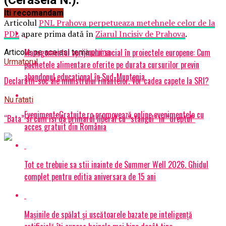
Iti recomandam
Articolul
PNL Prahova perpetueaza metehnele celor de la
PDL
apare prima dată în
Ziarul Incisiv de Prahova
.
Managementul sprijinului social în proiectele europene: Cum
Articole pe aceiasi tema:
prima
Urmatorul
pachetele alimentare oferite pe durata cursurilor previn
abandonul educațional în Sud-Muntenia
Declaratii-soc ale ministrului Finantelor. Vor cadea capete la SRI?
Nu ratati
EvenimenteGratuite.ro promovează online evenimentele cu
“Bata” si cum isi da primarul liberal cu “stangul” in “dreptul”
acces gratuit din România
Tot ce trebuie sa stii inainte de Summer Well 2026. Ghidul
complet pentru editia aniversara de 15 ani
Mașinile de spălat și uscătoarele bazate pe inteligență