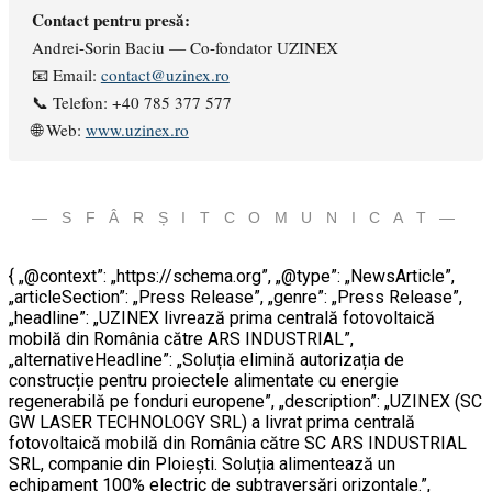
Contact pentru presă:
Andrei-Sorin Baciu — Co-fondator UZINEX
📧 Email:
contact@uzinex.ro
📞 Telefon: +40 785 377 577
🌐 Web:
www.uzinex.ro
— S F Â R Ș I T C O M U N I C A T —
{ „@context”: „https://schema.org”, „@type”: „NewsArticle”,
„articleSection”: „Press Release”, „genre”: „Press Release”,
„headline”: „UZINEX livrează prima centrală fotovoltaică
mobilă din România către ARS INDUSTRIAL”,
„alternativeHeadline”: „Soluția elimină autorizația de
construcție pentru proiectele alimentate cu energie
regenerabilă pe fonduri europene”, „description”: „UZINEX (SC
GW LASER TECHNOLOGY SRL) a livrat prima centrală
fotovoltaică mobilă din România către SC ARS INDUSTRIAL
SRL, companie din Ploiești. Soluția alimentează un
echipament 100% electric de subtraversări orizontale.”,