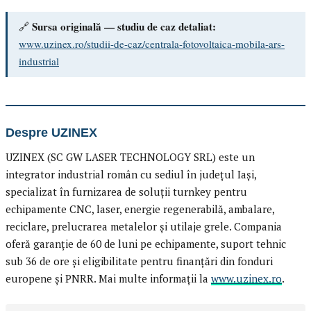
Sursa originală — studiu de caz detaliat:
🔗
www.uzinex.ro/studii-de-caz/centrala-fotovoltaica-mobila-ars-
industrial
Despre UZINEX
UZINEX (SC GW LASER TECHNOLOGY SRL) este un
integrator industrial român cu sediul în județul Iași,
specializat în furnizarea de soluții turnkey pentru
echipamente CNC, laser, energie regenerabilă, ambalare,
reciclare, prelucrarea metalelor și utilaje grele. Compania
oferă garanție de 60 de luni pe echipamente, suport tehnic
sub 36 de ore și eligibilitate pentru finanțări din fonduri
europene și PNRR. Mai multe informații la
www.uzinex.ro
.