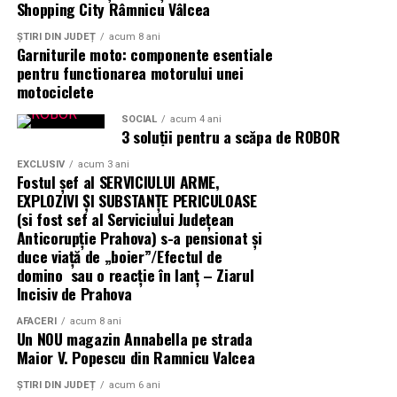
Shopping City Râmnicu Vâlcea
Aplicații dincolo de șantierele civile
ȘTIRI DIN JUDEȚ
acum 8 ani
centrală fotovoltaică mobilă
O
este o soluție multi-funcțională.
Garniturile moto: componente esentiale
Aplicațiile identificate de UZINEX includ:
pentru functionarea motorului unei
motociclete
Șantiere de construcții civile și lucrări edilitare
SOCIAL
acum 4 ani
3 soluții pentru a scăpa de ROBOR
Echipamente electrice alimentate pe fonduri europene
EXCLUSIV
acum 3 ani
și PNRR
Fostul șef al SERVICIULUI ARME,
EXPLOZIVI ŞI SUBSTANŢE PERICULOASE
Operațiuni militare și tabere temporare
(si fost sef al Serviciului Judeţean
Anticorupţie Prahova) s-a pensionat și
Stații mobile de încărcare auto electric
duce viață de „boier”/Efectul de
domino sau o reacție în lanț – Ziarul
Evenimente outdoor și festivaluri
Incisiv de Prahova
Operațiuni de ajutor umanitar în zone fără
AFACERI
acum 8 ani
Un NOU magazin Annabella pe strada
infrastructură energetică
Maior V. Popescu din Ramnicu Valcea
ȘTIRI DIN JUDEȚ
acum 6 ani