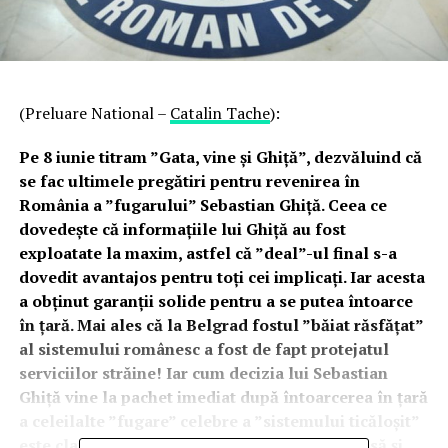
(Preluare National –
Catalin Tache
):
Pe 8 iunie titram ”Gata, vine și Ghiță”, dezvăluind că
se fac ultimele pregătiri pentru revenirea în
România a ”fugarului” Sebastian Ghiță. Ceea ce
dovedește că informațiile lui Ghiță au fost
exploatate la maxim, astfel că ”deal”-ul final s-a
dovedit avantajos pentru toți cei implicați. Iar acesta
a obținut garanții solide pentru a se putea întoarce
în țară. Mai ales că la Belgrad fostul ”băiat răsfățat”
al sistemului românesc a fost de fapt protejatul
serviciilor străine! Iar cum decizia lui Sebastian
Ghiță vine la pachet imediat după întoarcerea în țară
a celeilalte ”fugare” celebre a ”sistemului ticăloșit”
este clar că asistăm la o operațiune minuțioasă și