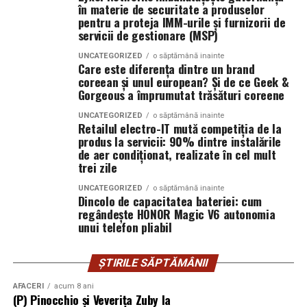
în materie de securitate a produselor
suplimentare, sisteme de iluminat exterior, monitorizare la
pentru a proteja IMM-urile și furnizorii de
distanță și conectivitate GSM.
servicii de gestionare (MSP)
UNCATEGORIZED
o săptămână inainte
Care este diferența dintre un brand
Gama completă: de la 3 metri la 12 metri
coreean și unul european? Și de ce Geek &
lungime container
Gorgeous a împrumutat trăsături coreene
UNCATEGORIZED
o săptămână inainte
Modelul livrat către beneficiar reprezintă varianta de intrare a
Retailul electro-IT mută competiția de la
centrale fotovoltaice
gamei UZINEX. Producătorul oferă
produs la servicii: 90% dintre instalările
de aer condiționat, realizate în cel mult
mobile
în configurații adaptate volumului de consum al fiecărui
trei zile
client, de la modelul compact până la containerul industrial 40 ft.
UNCATEGORIZED
o săptămână inainte
Dincolo de capacitatea bateriei: cum
La capătul superior al gamei, containerul de 12 metri lungime
regândește HONOR Magic V6 autonomia
poate găzdui până la 160 kW panouri fotovoltaice instalate și 620
unui telefon pliabil
kWh capacitate de stocare — o autonomie comparabilă cu o
microcentrală fixă, fără constrângerile birocratice ale acesteia.
ȘTIRILE SĂPTĂMÂNII
Toate variantele sunt customizabile pe specificul fiecărui proiect.
AFACERI
acum 8 ani
(P) Pinocchio și Veverița Zuby la