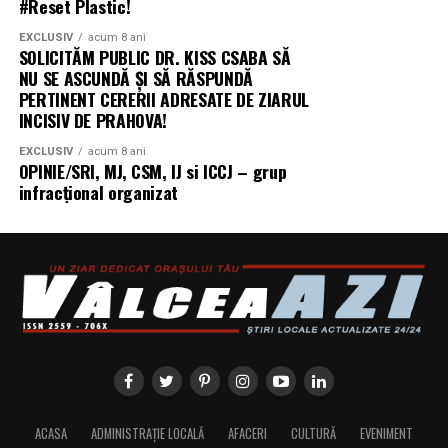
„Există un decalaj
#Reset Plastic!
structural între
EXCLUSIV
acum 8 ani
SOLICITĂM PUBLIC DR. KISS CSABA SĂ
cerințele actuale ale
NU SE ASCUNDĂ ȘI SĂ RĂSPUNDĂ
PERTINENT CERERII ADRESATE DE ZIARUL
fondurilor europene —
INCISIV DE PRAHOVA!
care impun
EXCLUSIV
acum 8 ani
echipamente 100%
OPINIE/SRI, MJ, CSM, IJ si ICCJ – grup
infracțional organizat
electrice — și
capacitatea reală a
infrastructurii de a livra
energie acolo unde se
desfășoară lucrările.
Centrala fotovoltaică
mobilă este răspunsul
nostru concret la acest
ACASA
ADMINISTRAȚIE LOCALĂ
AFACERI
CULTURĂ
EVENIMENT