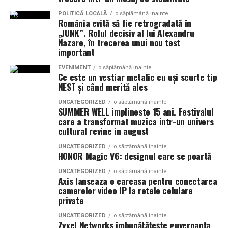
Invertor hibrid:
24 kW
POLITICĂ LOCALĂ
o săptămână inainte
Dimensiune container transport:
România evită să fie retrogradată în
3 × 2,5
„JUNK”. Rolul decisiv al lui Alexandru
metri
Nazare, în trecerea unui nou test
important
Lungime panouri desfășurate:
~60 metri
liniari
EVENIMENT
o săptămână inainte
Ce este un vestiar metalic cu uși scurte tip
NEST și când merită ales
Conectică:
priză 220 V monofazic, priză
380 V trifazic, priză încărcare auto electric
UNCATEGORIZED
o săptămână inainte
SUMMER WELL implineste 15 ani. Festivalul
care a transformat muzica intr-un univers
Climatizare:
aer condiționat integrat pentru
cultural revine in august
menținerea bateriilor la temperatură optimă
UNCATEGORIZED
o săptămână inainte
HONOR Magic V6: designul care se poartă
Mobilitate:
roți tip off-road pentru deplasare
pe teren accidentat
UNCATEGORIZED
o săptămână inainte
Axis lanseaza o carcasa pentru conectarea
camerelor video IP la retele celulare
private
Configurația conectică a fost dimensionată conform cerințelor
UNCATEGORIZED
o săptămână inainte
beneficiarului. La cerere, modelul poate fi extins cu prize
Zyxel Networks îmbunătățește guvernanța