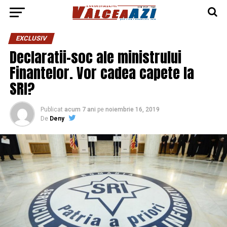
EXCLUSIV
Declaratii-soc ale ministrului
Finantelor. Vor cadea capete la
SRI?
Publicat
acum 7 ani
pe
noiembrie 16, 2019
De
Deny