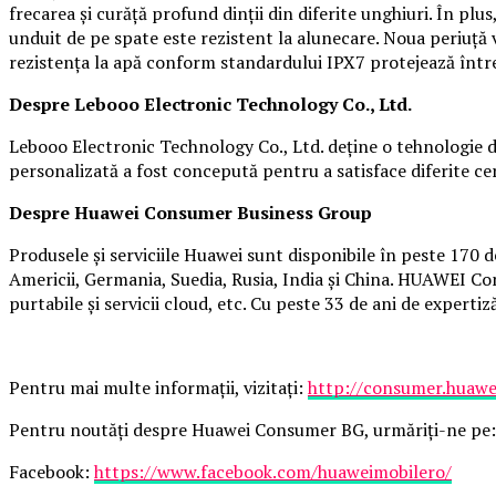
frecarea și curăță profund dinții din diferite unghiuri. În plu
unduit de pe spate este rezistent la alunecare. Noua periuță 
rezistența la apă conform standardului IPX7 protejează între
Despre Lebooo Electronic Technology Co., Ltd.
Lebooo Electronic Technology Co., Ltd. deține o tehnologie de c
personalizată a fost concepută pentru a satisface diferite ce
Despre Huawei Consumer Business Group
Produsele și serviciile Huawei sunt disponibile în peste 170 
Americii, Germania, Suedia, Rusia, India și China. HUAWEI Con
purtabile și servicii cloud, etc. Cu peste 33 de ani de exper
Pentru mai multe informații, vizitați:
http://consumer.huawe
Pentru noutăți despre Huawei Consumer BG, urmăriți-ne pe:
Facebook:
https://www.facebook.com/huaweimobilero/