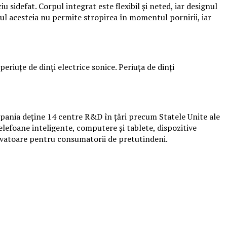
u sidefat. Corpul integrat este flexibil și neted, iar designul
nul acesteia nu permite stropirea în momentul pornirii, iar
eriuțe de dinți electrice sonice. Periuța de dinți
ompania deține 14 centre R&D în țări precum Statele Unite ale
elefoane inteligente, computere și tablete, dispozitive
novatoare pentru consumatorii de pretutindeni.