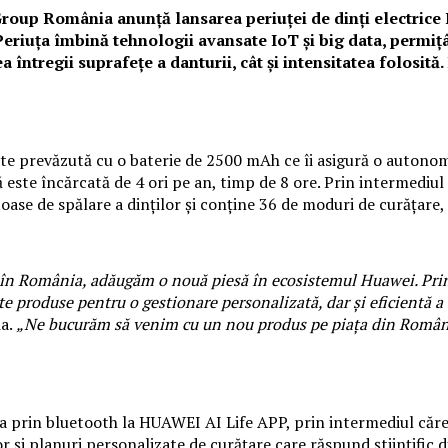
roup România anunță lansarea periuței de dinți electric
riuța îmbină tehnologii avansate IoT și big data, permițân
întregii suprafețe a danturii, cât și intensitatea folosită.
este prevăzută cu o baterie de 2500 mAh ce îi asigură o autonom
ă este încărcată de 4 ori pe an, timp de 8 ore. Prin intermediu
toase de spălare a dinților și conține 36 de moduri de curățare, 
 în România, adăugăm o nouă piesă în ecosistemul Huawei. Prin 
 produse pentru o gestionare personalizată, dar și eficientă a st
a.
„Ne bucurăm să venim cu un nou produs pe piața din România,
prin bluetooth la HUAWEI AI Life APP, prin intermediul căreia u
 și planuri personalizate de curățare care răspund științific di