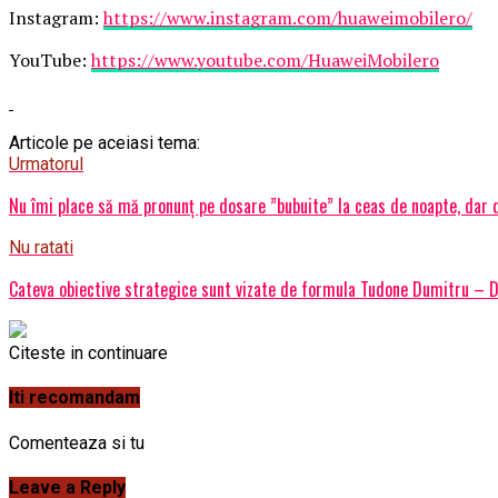
Instagram:
https://www.instagram.com/huaweimobilero/
YouTube:
https://www.youtube.com/HuaweiMobilero
Articole pe aceiasi tema:
Urmatorul
Nu îmi place să mă pronunț pe dosare ”bubuite” la ceas de noapte, dar d
Nu ratati
Cateva obiective strategice sunt vizate de formula Tudone Dumitru – Dor
Citeste in continuare
Iti recomandam
Comenteaza si tu
Leave a Reply