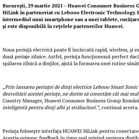
București, 29 martie 2021 – Huawei Consumer Business G
HiLink în parteneriat cu Lebooo Electronic Technology. Pe
intermediul unui smartphone sau a unei tablete, curățarea 
și este disponibilă în rețelele partenerilor Huawei.
Noua periuță electrică poate fi încărcată rapid, wireless, și 
două periaje zilnice. Astfel, periuța funcționează perfect dac
spălarea zilnică a dinților, ajută la formarea unei rutine sănă
„Prin lansarea periuței de dinți electrice Lebooo Smart Sonic
dezvoltării acestei periuțe, ne dorim să conectăm cât mai multe
Country Manager, Huawei Consumer Business Group Români
inteligentă pentru dinți albi și strălucitori.”
, continuă acesta.
Periuța folosește interfața HUAWEI HiLink pentru conectarea 
Aceștia primesc feedback în timp real privind perierea dinților