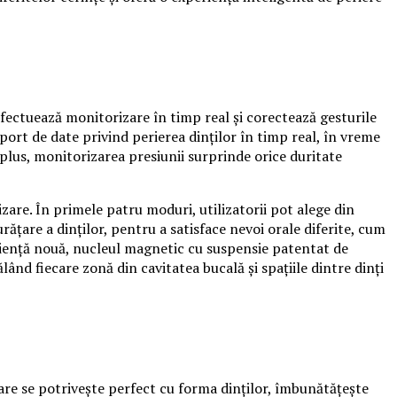
fectuează monitorizare în timp real și corectează gesturile
port de date privind perierea dinților în timp real, în vreme
În plus, monitorizarea presiunii surprinde orice duritate
lizare. În primele patru moduri, utilizatorii pot alege din
urățare a dinților, pentru a satisface nevoi orale diferite, cum
eriență nouă, nucleul magnetic cu suspensie patentat de
ând fiecare zonă din cavitatea bucală și spațiile dintre dinți
lare se potrivește perfect cu forma dinților, îmbunătățește