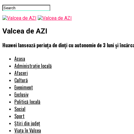
Valcea de AZI
Huawei lansează periuța de dinți cu autonomie de 3 luni și încărc
Acasa
Administrație locală
Afaceri
Cultură
Eveniment
Exclusiv
Politică locală
Social
Sport
Știri din județ
Viața în Valcea