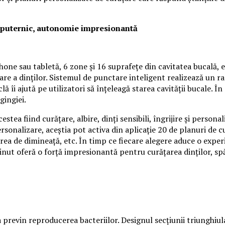
 puternic, autonomie impresionantă
e sau tabletă, 6 zone și 16 suprafețe din cavitatea bucală, e
re a dinților. Sistemul de punctare inteligent realizează un ra
lă îi ajută pe utilizatori să înțeleagă starea cavității bucale. 
gingiei.
tea fiind curățare, albire, dinți sensibili, îngrijire și persona
personalizare, aceștia pot activa din aplicație 20 de planuri de c
area de dimineață, etc. În timp ce fiecare alegere aduce o exp
nut oferă o forță impresionantă pentru curățarea dinților, spăl
 previn reproducerea bacteriilor. Designul secțiunii triunghiu