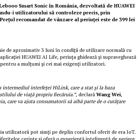
e Lebooo Smart Sonic în România, dezvoltată de HUAWEI
du-i utilizatorului să controleze precis, prin
Prețul recomandat de vânzare al periuței este de 399 lei
ie de aproximativ 3 luni în condiții de utilizare normală cu
l aplicației HUAWEI AI Life, periuța ghidează și supraveghează
pentru a mulțumi și cei mai exigenți utilizatori.
intermediul interfeței HiLink, care a stat
și
la baza
ilului de viață propriu fiecăruia.”,
declară
Wang Wei
,
 care va ajuta consumatorii să aibă parte de o curățare
tilizatorii pot simți pe deplin confortul oferit de era IoT.
feritelor cerințe și oferă o experiență inteligentă de periere