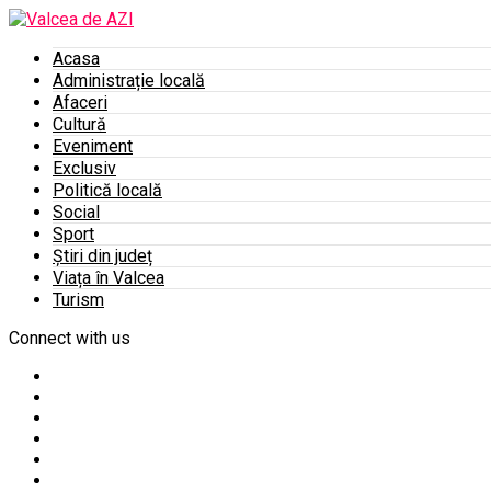
Acasa
Administrație locală
Afaceri
Cultură
Eveniment
Exclusiv
Politică locală
Social
Sport
Știri din județ
Viața în Valcea
Turism
Connect with us