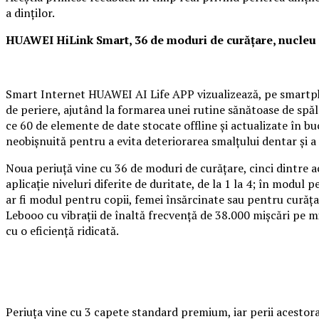
a dinților.
HUAWEI HiLink Smart, 36 de moduri de curățare, nucleu
Smart Internet HUAWEI AI Life APP vizualizează, pe smartphon
de periere, ajutând la formarea unei rutine sănătoase de spăla
ce 60 de elemente de date stocate offline și actualizate în buc
neobișnuită pentru a evita deteriorarea smalțului dentar și a 
Noua periuță vine cu 36 de moduri de curățare, cinci dintre aces
aplicație niveluri diferite de duritate, de la 1 la 4; în modul 
ar fi modul pentru copii, femei însărcinate sau pentru curăț
Lebooo cu vibrații de înaltă frecvență de 38.000 mișcări pe mi
cu o eficiență ridicată.
Periuța vine cu 3 capete standard premium, iar perii acestora