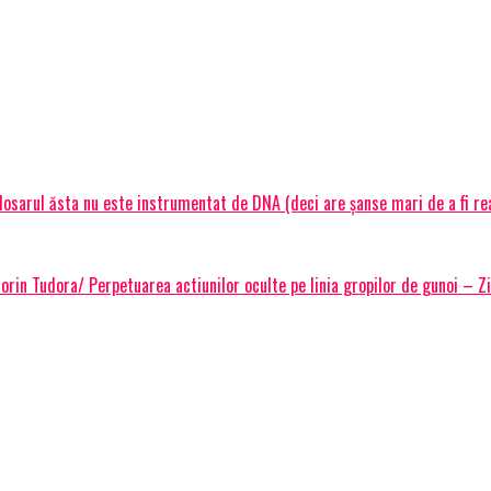
osarul ăsta nu este instrumentat de DNA (deci are șanse mari de a fi real)
in Tudora/ Perpetuarea actiunilor oculte pe linia gropilor de gunoi – Zi