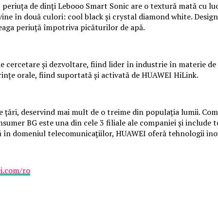
s, periuța de dinți Lebooo Smart Sonic are o textură mată cu luci
vine în două culori: cool black și crystal diamond white. Desig
aga periuță împotriva picăturilor de apă.
ercetare și dezvoltare, fiind lider în industrie în materie de p
rințe orale, fiind suportată și activată de HUAWEI HiLink.
de țări, deservind mai mult de o treime din populația lumii. C
sumer BG este una din cele 3 filiale ale companiei și include t
tiză în domeniul telecomunicațiilor, HUAWEI oferă tehnologii i
i.com/ro