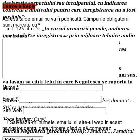
declaratia suspectului sau inculpatului, cu indicarea
Leave a Reply
concreta a motivului pentru care inregistrarea nu a fost
posibila”
;
Adresa ta de email nu va fi publicată.
Câmpurile obligatorii
sunt marcate cu
*
– art. 123 alin. 2:
„In cursul urmaririi penale, audierea
martorului se inregistreaza prin mijloace tehnice audio
Comentariu
*
sau audiovideo, daca organul de urmarire penala
considera necesar sau daca martorul solicita expres
aceasta si inregistrarea este posibila”
.
Pana cand se va obosi cineva sa ridice exceptii de
neconstitutionalitate fata de cele alineatele de mai sus,
va lasam sa cititi felul in care Negulescu se raporta la
Nume
*
martori si la avocatii lor (audio la final):
Email
*
„
Mircea Negulescu (procuror DNA):
Luati loc, domnu’….
Stii ca asta a ramas singura mea bucurie!
Site web
Voce barbat:
Care?
Salvează-mi numele, emailul și site-ul web în acest
navigator pentru data viitoare când o să comentez.
Mircea Negulescu (procuror DNA):
Paraditul… Paraditul
la cetateni!