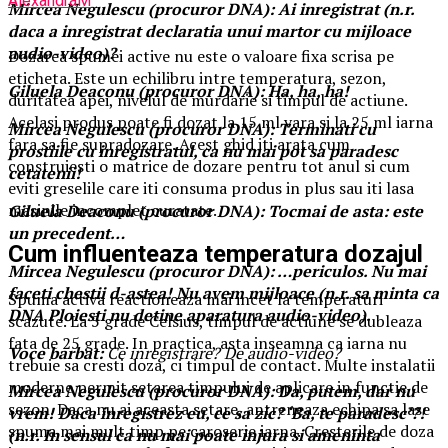
AlexandraM
Mircea Negulescu (procuror DNA): Ai inregistrat (n.r.
daca a inregistrat declaratia unui martor cu mijloace
audio-video)?
Dozarea spumei active nu este o valoare fixa scrisa pe
eticheta. Este un echilibru intre temperatura, sezon,
Giluela Deaconu (procuror DNA): Ha, ha, ha!
duritatea apei, nivelul de murdarie si timpul de actiune.
Acelasi produs poate fi dozat la 15 ml vara si la 25 ml iarna
Mircea Negulescu (procuror DNA): Terminati cu
fara sa fie supradozare. Acest ghid iti arata cum
prostiile cu inregistratul, ca nu mai pot sa paradesc
construiesti o matrice de dozare pentru tot anul si cum
cetatenii!
eviti greselile care iti consuma produs in plus sau iti lasa
masinile incomplet curatate.
Giluela Deaconu (procuror DNA): Tocmai de asta: este
un precedent…
Cum influenteaza temperatura dozajul
Mircea Negulescu (procuror DNA): …periculos. Nu mai
faceti chestii d-astea! Nu avem mijloace (n.r. sa minta ca
Spuma activa reactioneaza mai incet la temperaturi
DNA Ploiesti nu detine aparatura audio-video).
scazute. La 5 grade Celsius, timpul de actiune se dubleaza
fata de 25 grade. In practica, asta inseamna ca iarna nu
Voce barbat:
Ce inregistrare? De audio-video?
trebuie sa cresti doza, ci timpul de contact. Multe instalatii
moderne permit setarea timpului de aplicare in functie de
Mircea Negulescu (procuror DNA): Da, putem, dar nu
sezon. Daca nu ai aceasta setare, antreneaza echipa sa lase
vrem! Daca inregistrez eu, ce sa zic? ‘Ba, te paradesc’?!
spuma mai mult timp pe caroserie iarna. Cresterile de doza
(n.r. In sensul ca nu mai poate injura si ameninta