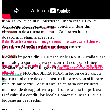
produce mai multa clatire, deci mai mult timp. La o
spalatorie cu 150 masini pe zi, o supradozare de 10 ml pe
masina inseamna 1,5 litri in plus zilnic, adica 45 litri pe
luna. La 25 lei pe litru, pierderea lunara este 1.125 lei.
Acesti bani se pierd fara niciun beneficiu, doar din
Articole pe aceiasi tema:
prima
obisnuinta de a turna mai mult. Calibrarea lunara a
Urmatorul
dozatorului elimina acest risc.
8 din 10 antreprenori și manageri români folosesc smartphone-ul
personal în interes de serviciu sau personal
Ce ofera MaxCars pentru dozaj corect
Nu ratati
MaxCars importa din 2010 produsele FRA-BER Italia si are
in catalog o spuma activa concentrata cu fise tehnice
Huawei lansează periuța de dinți cu autonomie de 3 luni și încărcare
detaliate pe sezon. Aici gasesti
spuma activa concentrata
wireless
self service
FRA-BER ULTRA FOAM in bidon de 25 kg, cu
instructiuni clare de dozaj pentru fiecare sezon si fiecare
nivel de murdarie. Consultantii te ajuta sa construiesti
matricea de dozaj potrivita pentru instalatia ta, pe baza
traficului si a conditiilor locale. Comenzile intre 11 si 39
bidoane au pret redus.