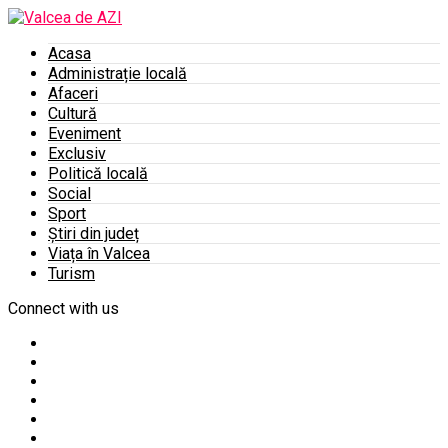
Acasa
Administrație locală
Afaceri
Cultură
Eveniment
Exclusiv
Politică locală
Social
Sport
Știri din județ
Viața în Valcea
Turism
Connect with us