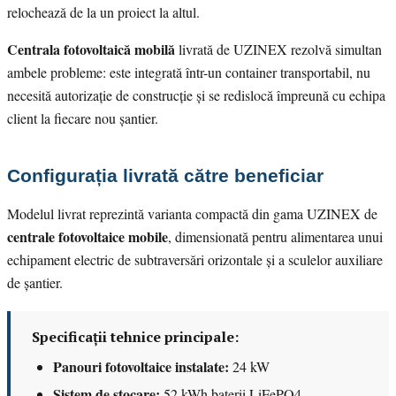
relochează de la un proiect la altul.
Centrala fotovoltaică mobilă
livrată de UZINEX rezolvă simultan
ambele probleme: este integrată într-un container transportabil, nu
necesită autorizație de construcție și se redislocă împreună cu echipa
client la fiecare nou șantier.
Configurația livrată către beneficiar
Modelul livrat reprezintă varianta compactă din gama UZINEX de
centrale fotovoltaice mobile
, dimensionată pentru alimentarea unui
echipament electric de subtraversări orizontale și a sculelor auxiliare
de șantier.
Specificații tehnice principale:
Panouri fotovoltaice instalate:
24 kW
Sistem de stocare:
52 kWh baterii LiFePO4