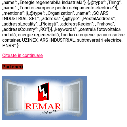
„name”: „Energie regenerabilă industrială”}, {„@type”: „Thing”,
„name”: „Fonduri europene pentru echipamente electrice”}],
„mentions”: [{„@type”: „Organization”, „name”: „SC ARS
INDUSTRIAL SRL”, „address”: {„@type”: „PostalAddress”,
„addressLocality”: „Ploiești”, „addressRegion”: „Prahova”,
„addressCountry”: „RO”}}], „keywords”: „centrală fotovoltaică
mobilă, energie regenerabilă, fonduri europene, panouri solare
container, UZINEX, ARS INDUSTRIAL, subtraversări electrice,
PNRR” }
Citeste in continuare
Parteneri