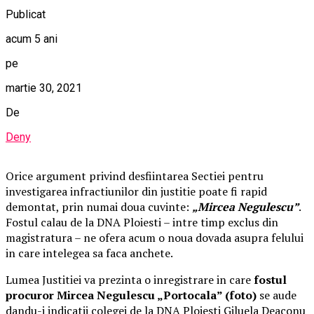
Publicat
acum 5 ani
pe
martie 30, 2021
De
Deny
Orice argument privind desfiintarea Sectiei pentru
investigarea infractiunilor din justitie poate fi rapid
demontat, prin numai doua cuvinte:
„Mircea Negulescu”
.
Fostul calau de la DNA Ploiesti – intre timp exclus din
magistratura – ne ofera acum o noua dovada asupra felului
in care intelegea sa faca anchete.
Lumea Justitiei va prezinta o inregistrare in care
fostul
procuror Mircea Negulescu „Portocala” (foto)
se aude
dandu-i indicatii colegei de la DNA Ploiesti Giluela Deaconu