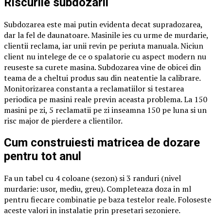
Riscurile subdozarii
Subdozarea este mai putin evidenta decat supradozarea,
dar la fel de daunatoare. Masinile ies cu urme de murdarie,
clientii reclama, iar unii revin pe periuta manuala. Niciun
client nu intelege de ce o spalatorie cu aspect modern nu
reuseste sa curete masina. Subdozarea vine de obicei din
teama de a cheltui produs sau din neatentie la calibrare.
Monitorizarea constanta a reclamatiilor si testarea
periodica pe masini reale previn aceasta problema. La 150
masini pe zi, 5 reclamatii pe zi inseamna 150 pe luna si un
risc major de pierdere a clientilor.
Cum construiesti matricea de dozare
pentru tot anul
Fa un tabel cu 4 coloane (sezon) si 3 randuri (nivel
murdarie: usor, mediu, greu). Completeaza doza in ml
pentru fiecare combinatie pe baza testelor reale. Foloseste
aceste valori in instalatie prin presetari sezoniere.