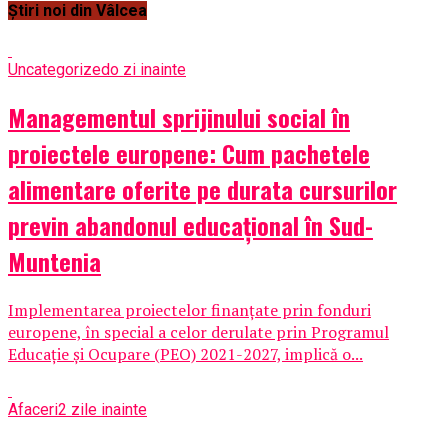
Știri noi din Vâlcea
Uncategorized
o zi inainte
Managementul sprijinului social în
proiectele europene: Cum pachetele
alimentare oferite pe durata cursurilor
previn abandonul educațional în Sud-
Muntenia
Implementarea proiectelor finanțate prin fonduri
europene, în special a celor derulate prin Programul
Educație și Ocupare (PEO) 2021-2027, implică o...
Afaceri
2 zile inainte