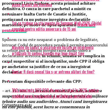
procurorul Liviu Tudose, acesta primind achitare
acces gratuit din România
definitiva. O cauza in care parchetul a mintit cu
nerusinare Inalta Curte de Casatie si Justitie,
pretinzand ca nu putuse inregistra declaratiile
Tot ce trebuie sa stii inainte de Summer Well 2026. Ghidul
martorilor, pe motiv de lipsa aparaturii
(click aici
complet pentru editia aniversara de 15 ani
pentru a citi)
.
Spunem ca nu este neaparat o problema de legalitate,
intrucat Codul de procedura penala ii permite procurorului
Mașinile de spălat și uscătoarele bazate pe inteligență
sa refuze pur si simplu inregistrarea audio-video a
artificială îți cunosc hainele mai bine decât tine
declaratiilor acestora.
In schimb, situatia se complica in
cazul suspectilor si al inculpatilor, unde CPP il obliga
pe anchetator sa justifice de ce nu a inregistrat
Cum ar fi dacă ceasul tău s-ar antrena alături de tine?
declaratia.
Prezentam dispozitiile relevante din CPP:
TAG investește 500.000 de euro în retail în 2026, pentru
– art. 110 alin. 5:
„In cursul urmaririi penale, audierea
modernizarea magazinelor și extinderea portofoliului
suspectului sau inculpatului se inregistreaza cu mijloace
tehnice audio sau audiovideo. Atunci cand inregistrarea
Comenteaza si tu
nu este posibila, acest lucru se consemneaza in