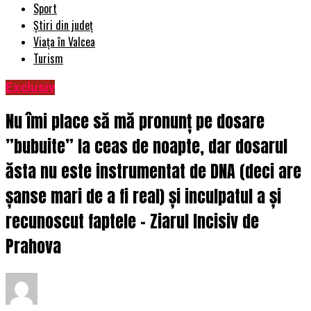
Sport
Știri din județ
Viața în Valcea
Turism
Exclusiv
Nu îmi place să mă pronunț pe dosare
”bubuite” la ceas de noapte, dar dosarul
ăsta nu este instrumentat de DNA (deci are
șanse mari de a fi real) și inculpatul a și
recunoscut faptele – Ziarul Incisiv de
Prahova