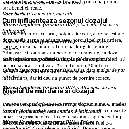
iarna sunt o greseala frecventa care iti consuma produs
martorii daca declaratia se filmeaza.)
fara beneficii reale.
Voce barbat:
Tu mai tipi, mai urli…
Cum influenteaza sezonul dozajul
Mircea Negulescu (procuror DNA):
Mai urlu, mai fac o…
[injuraturi]
Vara se confrunta cu praf, polen si insecte, care necesita o
doza medie. Iarna se adauga sare, noroi si pelicula rutiera,
Giluela Deaconu (procuror DNA):
Urmeaza a treia
care cer doza mai mare si timp mai lung de actiune.
audiere.
Primavara si toamna sunt sezoane de tranzitie, cu doza
Gabriela Florea (politist DNA):
La fel de lungi toate?
medie spre mare. O matrice simpla pe care o poti folosi: 15
ml primavara, 15 ml vara, 25 ml toamna, 30 ml iarna.
Giluela Deaconu (procuror DNA):
Pai, daca mai au de pus
Aceste valori sunt orientative si trebuie validate pe
intrebari!
instalatia ta, dar iti dau un punct de pornire corect.
Mircea Negulescu (procuror DNA):
Alea doua au iesit
Nivelul de murdarie si dozajul
bine?
O masina cu praf urban se curata cu doza minima. O masina
Giluela Deaconu (procuror DNA):
Pai, da, si-au mentinut
cu noroi dupa o ploaie cere doza dubla. O masina cu insecte
femeile [declaratiile]. Asta a treia e… [injuraturi]
moarte si grasime necesita doza maxima si spuma cu timp
Mircea Negulescu (procuror DNA): Pai, ce e
de actiune extins. Cea mai buna metoda este sa ai 2-3
nemultumit? Cand pleaca, sa ii zici: ‘Domnu’ avocat,