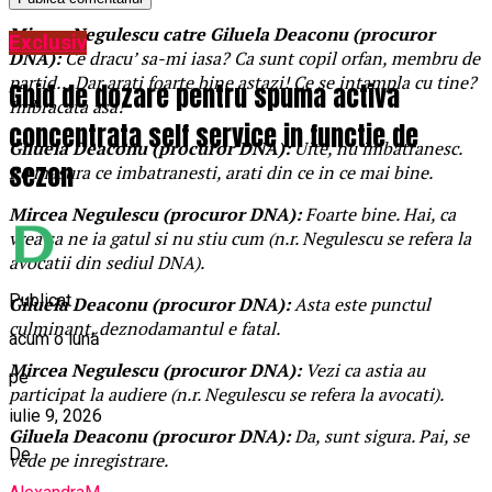
Mircea Negulescu catre Giluela Deaconu (procuror
Exclusiv
DNA):
Ce dracu’ sa-mi iasa? Ca sunt copil orfan, membru de
partid… Dar arati foarte bine astazi! Ce se intampla cu tine?
Ghid de dozare pentru spuma activa
Imbracata asa!
concentrata self service in functie de
Giluela Deaconu (procuror DNA):
Uite, nu imbatranesc.
sezon
Pe masura ce imbatranesti, arati din ce in ce mai bine.
Mircea Negulescu (procuror DNA):
Foarte bine. Hai, ca
vrea sa ne ia gatul si nu stiu cum (n.r. Negulescu se refera la
avocatii din sediul DNA).
Publicat
Giluela Deaconu (procuror DNA):
Asta este punctul
culminant, deznodamantul e fatal.
acum o lună
Mircea Negulescu (procuror DNA):
Vezi ca astia au
pe
participat la audiere (n.r. Negulescu se refera la avocati).
iulie 9, 2026
Giluela Deaconu (procuror DNA):
Da, sunt sigura. Pai, se
De
vede pe inregistrare.