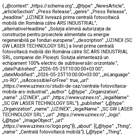
{ „@context”: „https://schema.org”, „@type”: „NewsArticle”,
„articleSection”: „Press Release”, „genre”: „Press Release”,
„headline”: „UZINEX livrează prima centrală fotovoltaică
mobilă din România către ARS INDUSTRIAL”,
„alternativeHeadline”: „Soluția elimină autorizația de
construcție pentru proiectele alimentate cu energie
regenerabilă pe fonduri europene”, „description”: „UZINEX (SC
GW LASER TECHNOLOGY SRL) a livrat prima centrală
fotovoltaică mobilă din România către SC ARS INDUSTRIAL
SRL, companie din Ploiești. Soluția alimentează un
echipament 100% electric de subtraversări orizontale.”,
„datePublished”: „2026-05-25T10:00:00+03:00”,
„dateModified”: „2026-05-25T10:00:00+03:00”, „inLanguage”:
„ro-RO”, „isAccessibleForFree”: true, „url”:
„https://www.uzinex.ro/studii-de-caz/centrala-fotovoltaica-
mobila-ars-industrial”, „author”: {„@type”: „Organization”,
„name”: „UZINEX”, „url”: „https://www.uzinex.ro”, „legalName”:
„SC GW LASER TECHNOLOGY SRL”}, „publisher”: {„@type”:
„Organization”, „name”: „UZINEX”, „legalName”: „SC GW LASER
TECHNOLOGY SRL”, „url”: „https://www.uzinex.ro”, „logo”:
{„@type”: „ImageObject”, „url”:
„https://www.uzinex.ro/logo.png”}}, „about”: [{„@type”: „Thing”,
„name”: „Centrală fotovoltaică mobilă”}, {„@type”: „Thing”,