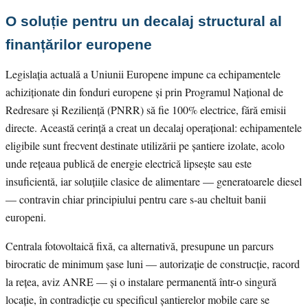
O soluție pentru un decalaj structural al
finanțărilor europene
Legislația actuală a Uniunii Europene impune ca echipamentele
achiziționate din fonduri europene și prin Programul Național de
Redresare și Reziliență (PNRR) să fie 100% electrice, fără emisii
directe. Această cerință a creat un decalaj operațional: echipamentele
eligibile sunt frecvent destinate utilizării pe șantiere izolate, acolo
unde rețeaua publică de energie electrică lipsește sau este
insuficientă, iar soluțiile clasice de alimentare — generatoarele diesel
— contravin chiar principiului pentru care s-au cheltuit banii
europeni.
Centrala fotovoltaică fixă, ca alternativă, presupune un parcurs
birocratic de minimum șase luni — autorizație de construcție, racord
la rețea, aviz ANRE — și o instalare permanentă într-o singură
locație, în contradicție cu specificul șantierelor mobile care se