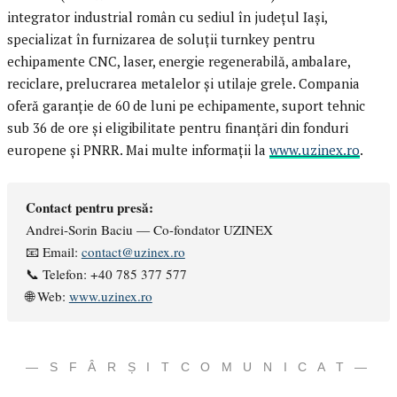
integrator industrial român cu sediul în județul Iași,
specializat în furnizarea de soluții turnkey pentru
echipamente CNC, laser, energie regenerabilă, ambalare,
reciclare, prelucrarea metalelor și utilaje grele. Compania
oferă garanție de 60 de luni pe echipamente, suport tehnic
sub 36 de ore și eligibilitate pentru finanțări din fonduri
europene și PNRR. Mai multe informații la
www.uzinex.ro
.
Contact pentru presă:
Andrei-Sorin Baciu — Co-fondator UZINEX
📧 Email:
contact@uzinex.ro
📞 Telefon: +40 785 377 577
🌐 Web:
www.uzinex.ro
— S F Â R Ș I T C O M U N I C A T —