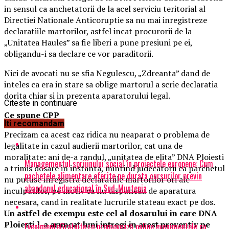
in sensul ca anchetatorii de la acel serviciu teritorial al
Directiei Nationale Anticoruptie sa nu mai inregistreze
declaratiile martorilor, astfel incat procurorii de la
„Unitatea Haules” sa fie liberi a pune presiuni pe ei,
obligandu-i sa declare ce vor paraditorii.
Nici de avocati nu se sfia Negulescu, „Zdreanta” dand de
inteles ca era in stare sa oblige martorul a scrie declaratia
dorita chiar si in prezenta aparatorului legal.
Citeste in continuare
Ce spune CPP
Iti recomandam
Precizam ca acest caz ridica nu neaparat o problema de
legalitate in cazul audierii martorilor, cat una de
moralitate: ani de-a randul, „unitatea de elita” DNA Ploiesti
Managementul sprijinului social în proiectele europene: Cum
a trimis dosare in instanta, mintind judecatorii ca parchetul
pachetele alimentare oferite pe durata cursurilor previn
nu putuse inregistra declaratiile martorilor ori ale
abandonul educațional în Sud-Muntenia
inculpatilor, pe motiv ca nu dispuneau de aparatura
necesara, cand in realitate lucrurile stateau exact pe dos.
Un astfel de exempu este cel al dosarului in care DNA
Ploiesti l-a aruncat luni intregi in arest preventiv pe
EvenimenteGratuite.ro promovează online evenimentele cu