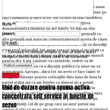
Pe mine nu ma cheamă Cătălina sa bat palma pe sub masa
cu toate partidele în interes propriu. Eu mi-am susținut pe
față candidatul și dacă acest om va dori sa mai candideze
m-as ridica si din mormânt sa il susțin. Nesimțirea
Nume
*
dumneavoastra doamna nu are limite. Va dau un sfat
prietenesc. Aveti mare grija ca va acoperiți o greșeală cu
Email
*
alta greșeală mai mare iar comportamentul acesta de cațea
Site web
în călduri nu va face bine pentru ca fara sa vreți va dovediți
caracterul mizerabil. Imi asum ceea ce spun și nu uitați ca
Salvează-mi numele, emailul și site-ul web în acest
eu nu v-am cerut nici macar o cafea pentru ca am muncit
navigator pentru data viitoare când o să comentez.
pentru dvs 4 ani. Limitati-va cuvintele, vedeti-va de
treburile dvs pentru ca o discuție publica cu mine nu va
avantajează. Apropo…daca tot nu aveti ce face taiati-le
Exclusiv
colegilor chitanțe pentru cotizațiile date luna de luna la
partid atâția ani ca am înțeles ca nimeni nu a primit
Ghid de dozare pentru spuma activa
chitanță. Ma opresc aici pentru ca micimea și mojicia
faptelor dvs nu imi face nici o placere și este ultima data
concentrata self service in functie de
când ma cobor sa va dau o replica la șobolanismele pe
sezon
carele folosiți. Cei de pe grup care nu sunt putini ma
cunosc și știu ca eu nu am susținut nici un nepot al nimănui