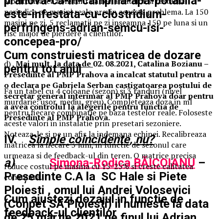
prahova-ca-in-campina-apa-potabila-
Monitorizarea constanta a reclamatiilor si testarea
periodica pe masini reale previn aceasta problema. La 150
este-infestata-cu-clostridium-
masini pe zi, 5 reclamatii pe zi inseamna 150 pe luna si un
perfringens-adrian-semcu-isi-
risc major de pierdere a clientilor.
concepea-pro/
Cum construiesti matricea de dozare
d) .
Mai mult, la data de
02. 08.2021, Catalina Bozianu –
pentru tot anul
Presedinte al PMP Prahova a incalcat statutul pentru a
o declara pe Gabriela Serban castigatoarea postului de
Fa un tabel cu 4 coloane (sezon) si 3 randuri (nivel
secretar general interimar al PMP Prahova doar pentru
murdarie: usor, mediu, greu). Completeaza doza in ml
a avea controlul la alegerile pentru functia de
pentru fiecare combinatie pe baza testelor reale. Foloseste
Presedinte al PMP Prahova.
aceste valori in instalatie prin presetari sezoniere.
Noteaza-le si pe un afis la indemana echipei. Recalibreaza
IV.
Simple coincidente, nu?
matricea la fiecare 3 luni, in functie de sezonul care
urmeaza si de feedback-ul din teren. O matrice precisa
a)
Simona-Rodica BĂICOIANU
–
reduce costul pe masina cu 15-25% si creste calitatea
Președinte C.A la SC Hale si Piete
constanta.
Ploiesti , omul lui Andrei Volosevici
Cum ajustezi dozajul in functie de
(Conpet SA Ploiesti) il numeste la data
feedback-ul clientilor
de 25 martie 2021 pe finul lui Adrian