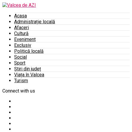
Acasa
Administrație locală
Afaceri
Cultură
Eveniment
Exclusiv
Politică locală
Social
Sport
Știri din județ
Viața în Valcea
Turism
Connect with us