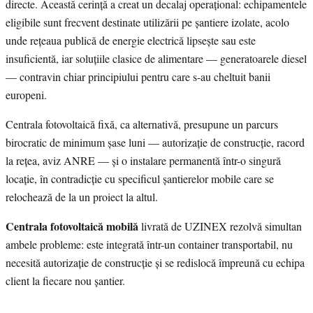
directe. Această cerință a creat un decalaj operațional: echipamentele
eligibile sunt frecvent destinate utilizării pe șantiere izolate, acolo
unde rețeaua publică de energie electrică lipsește sau este
insuficientă, iar soluțiile clasice de alimentare — generatoarele diesel
— contravin chiar principiului pentru care s-au cheltuit banii
europeni.
Centrala fotovoltaică fixă, ca alternativă, presupune un parcurs
birocratic de minimum șase luni — autorizație de construcție, racord
la rețea, aviz ANRE — și o instalare permanentă într-o singură
locație, în contradicție cu specificul șantierelor mobile care se
relochează de la un proiect la altul.
Centrala fotovoltaică mobilă
livrată de UZINEX rezolvă simultan
ambele probleme: este integrată într-un container transportabil, nu
necesită autorizație de construcție și se redislocă împreună cu echipa
client la fiecare nou șantier.