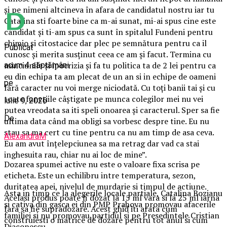
și pe nimeni altcineva în afara de candidatul nostru iar tu
Catalina sti foarte bine ca m-ai sunat, mi-ai spus cine este
candidat și ti-am spus ca sunt în spitalul Fundeni pentru
chimio și citostacice dar plec pe semnătura pentru ca il
Publicat
cunosc și merita susținut ceea ce am și facut. Termina cu
minciunile și ipocrizia și fa tu politica ta de 2 lei pentru ca
acum 4 săptămâni
eu din echipa ta am plecat de un an si in echipe de oameni
pe
fără caracter nu voi merge niciodată. Cu toți banii tai și cu
toate funcțiile câștigate pe munca colegilor mei nu vei
iulie 9, 2026
putea vreodata sa iti speli onoarea și caracterul. Sper sa fie
De
ultima data când ma obligi sa vorbesc despre tine. Eu nu
stau sa ma cert cu tine pentru ca nu am timp de asa ceva.
AlexandraM
Eu am avut înțelepciunea sa ma retrag dar vad ca stai
inghesuita rau, chiar nu ai loc de mine”.
Dozarea spumei active nu este o valoare fixa scrisa pe
eticheta. Este un echilibru intre temperatura, sezon,
duritatea apei, nivelul de murdarie si timpul de actiune.
Asta in timp ce la alegerile locale partiale, Catalina Bozianu
Acelasi produs poate fi dozat la 15 ml vara si la 25 ml iarna
si cativa din gasca ei din PMP Prahova promovau afacerile
fara sa fie supradozare. Acest ghid iti arata cum
familiei si nu promovau partidul si pe Presedintele Cristian
construiesti o matrice de dozare pentru tot anul si cum
Diaconescu.