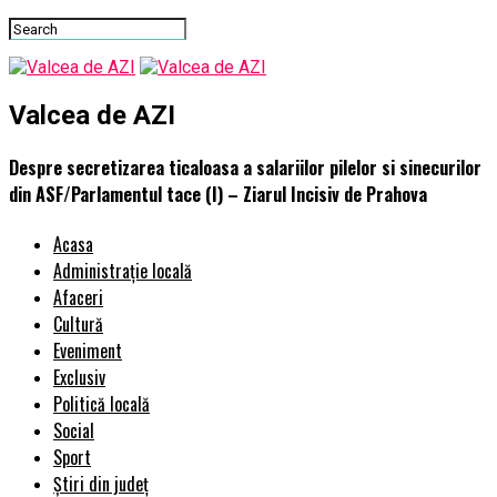
Valcea de AZI
Despre secretizarea ticaloasa a salariilor pilelor si sinecurilor
din ASF/Parlamentul tace (I) – Ziarul Incisiv de Prahova
Acasa
Administrație locală
Afaceri
Cultură
Eveniment
Exclusiv
Politică locală
Social
Sport
Știri din județ