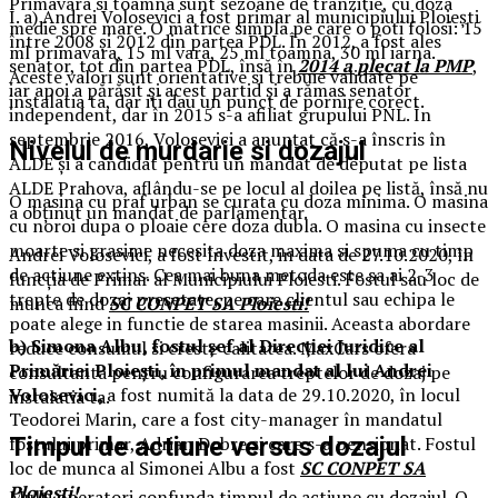
Primavara si toamna sunt sezoane de tranzitie, cu doza
I. a) Andrei Volosevici a fost primar al municipiului Ploieşti
medie spre mare. O matrice simpla pe care o poti folosi: 15
între 2008 şi 2012 din partea PDL. În 2012, a fost ales
ml primavara, 15 ml vara, 25 ml toamna, 30 ml iarna.
senator, tot din partea PDL, însă în
2014 a plecat la PMP
,
Aceste valori sunt orientative si trebuie validate pe
iar apoi a părăsit şi acest partid şi a rămas senator
instalatia ta, dar iti dau un punct de pornire corect.
independent, dar în 2015 s-a afiliat grupului PNL. În
septembrie 2016, Volosevici a anunţat că s-a înscris în
Nivelul de murdarie si dozajul
ALDE şi a candidat pentru un mandat de deputat pe lista
ALDE Prahova, aflându-se pe locul al doilea pe listă, însă nu
O masina cu praf urban se curata cu doza minima. O masina
a obţinut un mandat de parlamentar.
cu noroi dupa o ploaie cere doza dubla. O masina cu insecte
moarte si grasime necesita doza maxima si spuma cu timp
Andrei Volosevici, a fost învestit, in data de 27.10.2020, în
de actiune extins. Cea mai buna metoda este sa ai 2-3
funcţia de Primar al Municipiului Ploiesti. Fostul sau loc de
trepte de dozaj presetate, pe care clientul sau echipa le
munca fiind
SC CONPET SA Ploiesti!
poate alege in functie de starea masinii. Aceasta abordare
b) Simona Albu, fostul șef al Direcției Juridice al
reduce consumul si creste calitatea. MaxCars ofera
Primăriei Ploiești, în primul mandat al lui Andrei
consultanta pentru configurarea treptelor de dozaj pe
Volosevici,
a fost numită la data de 29.10.2020, în locul
instalatia ta.
Teodorei Marin, care a fost city-manager în mandatul
Timpul de actiune versus dozajul
fostului primar, Adrian Dobre și care s-a pensionat. Fostul
loc de munca al Simonei Albu a fost
SC CONPET SA
Ploiesti!
Multi operatori confunda timpul de actiune cu dozajul. O