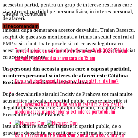
acesestui partid, pentru un grup de interese restrans care
si-au trecut partidul pe persona fizica, in interes personal,
Citeste in continuare
de afaceri.
Iti recomandam
Imediat dupa demararea acestor dezvaluiri, Traian Basescu,
scarbit de gasca sus mentionata a trimis la sediul central al
PMP si si-a luat toate pozele si tot ce avea legatura cu
Tot ce trebuie sa stii inainte de Summer Well 2026. Ghidul
acest partid pentru ca numele acestuia sa nu mai fie asociat
cu aceste elemente.
complet pentru editia aniversara de 15 ani
Un personaj din aceasta gasca care a capusat partidul,
in interes personal si interes de afaceri este Cătălina
Cum ar fi dacă ceasul tău s-ar antrena alături de tine?
Bozianu – Presedintele PMP Prahova.
Dupa dezvaluirile ziarului Incisiv de Prahova tot mai multe
acuzatii ies la iveala, in spatiul public, despre mizeriile si
TAG investește 500.000 de euro în retail în 2026, pentru
ilegalitatile savarsite de Catalina Bozianu, in calitate de
modernizarea magazinelor și extinderea portofoliului
Presedinte al PMP Prahova.
Iata una dintre acuzatii lansate in spatiul public, de o
gravitate deosebita, acuzatii care confirma in totalitate
Cum a transformat Nicușor Dan o notă de trecere într-un