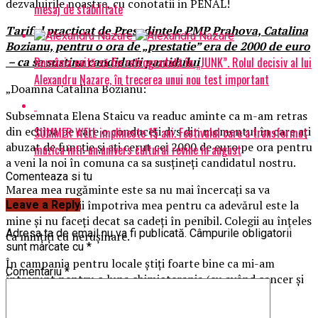
dezvaluirile noastre, cu conotatii in PENAL!
mesaj de stabilitate
Tariful practicat de Presedintele PMP Prahova, Catalina
Bozianu, pentru o ora de „prestatie” era de 2000 de euro
România evită să fie retrogradată în „JUNK”. Rolul decisiv al lui
– ca sa sustina candidatii partidului
Alexandru Nazare, în trecerea unui nou test important
„Doamna Catalina Bozianu:
Subsemnata Elena Staicu va readuc aminte ca m-am retras
din echipa pe care o conduceți dvs din momentul în care ați
SUMMER WELL implineste 15 ani. Festivalul care a transformat
abuzat de funcție și ați cerut cei 2000 de euro pe ora pentru
muzica intr-un univers cultural revine in august
a veni la noi în comuna ca sa susțineți candidatul nostru.
Comenteaza si tu
Marea mea rugăminte este sa nu mai încercați sa va
asmutiti colegii împotriva mea pentru ca adevărul este la
Leave a Reply
mine și nu faceți decat sa cadeți în penibil. Colegii au înțeles
Adresa ta de email nu va fi publicată.
Câmpurile obligatorii
ca mințiți cu nerușinare.
sunt marcate cu
*
În campania pentru locale știți foarte bine ca mi-am
Comentariu
*
întrerupt pentru o luna chimioterapia (eu având cancer și
leucemie) doar pentru a fi acasă sa îmi pot susține
candidatul și partidul.