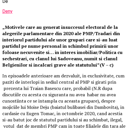
De
Deny
„Motivele care au generat insuccesul electoral de la
alegerile parlamentare din 2020 ale PMP/Tradari din
interiorul partidului ale unor grupari care si-au luat
partidul pe nume personal in schimbul primirii unor
foloase necuvenite si… in interes imobiliar/Politica cu
sechestrari, cu clanul lui Sadoveanu, numit si clanul
Belgienilor si incalcari grave ale statutului”(V – c)
In episoadele anterioare am dezvaluit, in exclusivitate, cum
paziti de interlopi in sediul central al PMP si girati prin
prezenta lui Traian Basescu care, probabil (N.R dupa
discutiile cu acesta cu siguranta nu avea habar nu avea
cunostiinta ce se intampla cu aceasta grupare), despre
mojiciile lui Moise Deju (baiatul bulibasei din Dambovita), in
cardasie cu Eugen Tomac, in octombrie 2020, cand acestia
si-au batut joc de statutul partidului si au schimbat, ilegal,
votul dat de membri PMP cam in toate filialele din tara ale