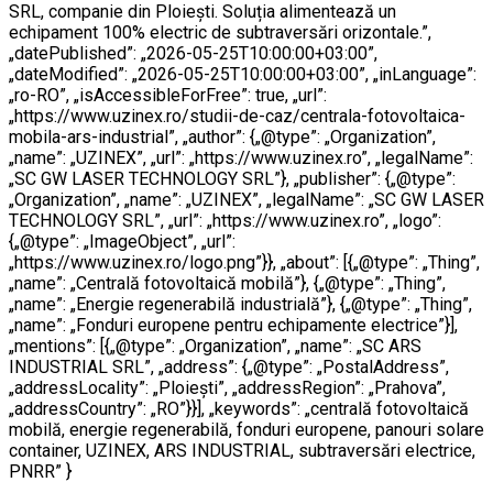
SRL, companie din Ploiești. Soluția alimentează un
echipament 100% electric de subtraversări orizontale.”,
„datePublished”: „2026-05-25T10:00:00+03:00”,
„dateModified”: „2026-05-25T10:00:00+03:00”, „inLanguage”:
„ro-RO”, „isAccessibleForFree”: true, „url”:
„https://www.uzinex.ro/studii-de-caz/centrala-fotovoltaica-
mobila-ars-industrial”, „author”: {„@type”: „Organization”,
„name”: „UZINEX”, „url”: „https://www.uzinex.ro”, „legalName”:
„SC GW LASER TECHNOLOGY SRL”}, „publisher”: {„@type”:
„Organization”, „name”: „UZINEX”, „legalName”: „SC GW LASER
TECHNOLOGY SRL”, „url”: „https://www.uzinex.ro”, „logo”:
{„@type”: „ImageObject”, „url”:
„https://www.uzinex.ro/logo.png”}}, „about”: [{„@type”: „Thing”,
„name”: „Centrală fotovoltaică mobilă”}, {„@type”: „Thing”,
„name”: „Energie regenerabilă industrială”}, {„@type”: „Thing”,
„name”: „Fonduri europene pentru echipamente electrice”}],
„mentions”: [{„@type”: „Organization”, „name”: „SC ARS
INDUSTRIAL SRL”, „address”: {„@type”: „PostalAddress”,
„addressLocality”: „Ploiești”, „addressRegion”: „Prahova”,
„addressCountry”: „RO”}}], „keywords”: „centrală fotovoltaică
mobilă, energie regenerabilă, fonduri europene, panouri solare
container, UZINEX, ARS INDUSTRIAL, subtraversări electrice,
PNRR” }