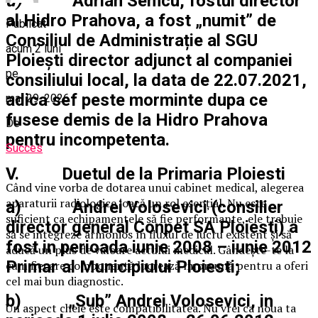
d)
Adrian Semcu, fostul director
al Hidro Prahova, a fost „numit” de
Publicat
Consiliul de Administrație al SGU
acum 2 luni
Ploiești director adjunct al companiei
pe
consiliului local, la data de 22.07.2021,
adica sef peste morminte dupa ce
mai 29, 2026
fusese demis de la Hidro Prahova
De
pentru incompetenta.
Succes
V. Duetul de la Primaria Ploiesti
Când vine vorba de dotarea unui cabinet medical, alegerea
aparaturii radiologice joacă un rol esențial. Nu este
a) Andrei Volosevici (consilier
suficient ca echipamentele să fie performante, ele trebuie
director general Conpet SA Ploiesti) a
să se integreze armonios în fluxul de lucru existent și să
fost in perioada iunie 2008 – iunie 2012
aducă un plus de valoare actului medical. Gândește-te la
Primar al Municipiului Ploiesti;
cum fiecare componentă lucrează împreună pentru a oferi
cel mai bun diagnostic.
b) „Sub” Andrei Volosevici, in
Un aspect cheie este compatibilitatea. Nu vrei ca noua ta