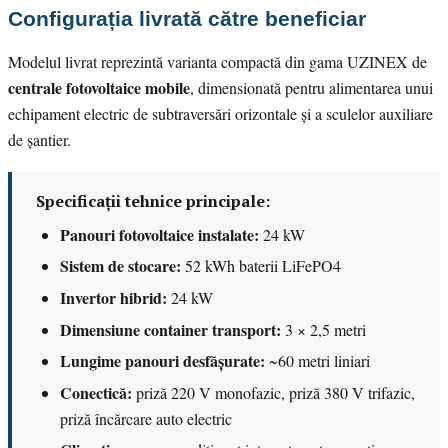
Configurația livrată către beneficiar
Modelul livrat reprezintă varianta compactă din gama UZINEX de
centrale fotovoltaice mobile
, dimensionată pentru alimentarea unui
echipament electric de subtraversări orizontale și a sculelor auxiliare
de șantier.
Specificații tehnice principale:
Panouri fotovoltaice instalate:
24 kW
Sistem de stocare:
52 kWh baterii LiFePO4
Invertor hibrid:
24 kW
Dimensiune container transport:
3 × 2,5 metri
Lungime panouri desfășurate:
~60 metri liniari
Conectică:
priză 220 V monofazic, priză 380 V trifazic,
priză încărcare auto electric