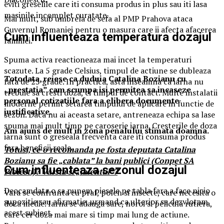
eviti greselile care iti consuma produs in plus sau iti lasa
masinile incomplet curatate.
Mai mult, sub umbrela de sefa al PMP Prahova ataca
Guvernul Romaniei pentru o masura care ii afecta afacerea
Cum influenteaza temperatura dozajul
familiei.
Spuma activa reactioneaza mai incet la temperaturi
scazute. La 5 grade Celsius, timpul de actiune se dubleaza
Totodata, reiese ca duduia Catalina Bozianu cu
fata de 25 grade. In practica, asta inseamna ca iarna nu
„prestatia” cam scumpa isi permitea sa incaseze
trebuie sa cresti doza, ci timpul de contact. Multe instalatii
personal cotizatiile fara a elibera documente
moderne permit setarea timpului de aplicare in functie de
justificative.
sezon. Daca nu ai aceasta setare, antreneaza echipa sa lase
spuma mai mult timp pe caroserie iarna. Cresterile de doza
Am ajuns de mult in zona penalului stimata doamna.
iarna sunt o greseala frecventa care iti consuma produs
fara beneficii reale.
Totusi, ce o recomanda pe fosta deputata Catalina
Bozianu sa fie „cablata” la bani publici (Conpet SA
Cum influenteaza sezonul dozajul
Ploiesti)? Varsta si „talentul”?
Deocamdata o sa punem piesele pe tabla fara a face nicio
Vara se confrunta cu praf, polen si insecte, care necesita o
supozitie sau afirmatie, urmand ca ulterior sa dezvlotam
doza medie. Iarna se adauga sare, noroi si pelicula rutiera,
acest subiect.
care cer doza mai mare si timp mai lung de actiune.