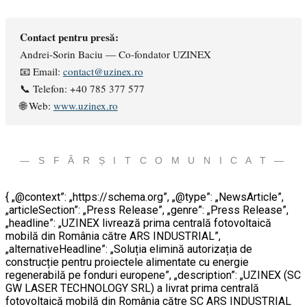
Contact pentru presă:
Andrei-Sorin Baciu — Co-fondator UZINEX
📧 Email:
contact@uzinex.ro
📞 Telefon: +40 785 377 577
🌐 Web:
www.uzinex.ro
— S F Â R Ș I T C O M U N I C A T —
{ „@context”: „https://schema.org”, „@type”: „NewsArticle”,
„articleSection”: „Press Release”, „genre”: „Press Release”,
„headline”: „UZINEX livrează prima centrală fotovoltaică
mobilă din România către ARS INDUSTRIAL”,
„alternativeHeadline”: „Soluția elimină autorizația de
construcție pentru proiectele alimentate cu energie
regenerabilă pe fonduri europene”, „description”: „UZINEX (SC
GW LASER TECHNOLOGY SRL) a livrat prima centrală
fotovoltaică mobilă din România către SC ARS INDUSTRIAL