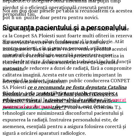
neplăcute. O integrare bună înseamnă mai puțin timp
pierdut și o eficiență operațională crescută pentru
Noi am pus doar piesele pe tabla si recunoastem ca acestea
personalul tău.
pot fi un puzzle doar pentru pentru novici.
Siguranța pacientului și a personalului
In investigatiile noastre anterioare am dezvaluit cu probe
ca la Conpet SA Ploiesti sunt foarte multi ofiteri in rezerva
Siguranța este un pilon fundamental în radiologie. Atât
din serviciile secrete si consideram ca a fost un
pentru pacienți, cât și pentru personal, utilizarea
management bun avand in vedere vedere profilul acestei
aparaturii de radiologie necesită respectarea unor
unitati si ca acestia au o vasta experienta si expertiza in
standarde stricte. Echipamentele trebuie să includă funcții
contextul in care aceasta societate este de siguranta
avansate de reducere a dozei de radiații, fără a compromite
nationala.
calitatea imaginii. Acesta este un criteriu important în
Revenind la subiect, intrebam public conducerea CONPET
selecția oricărui echipament.
SA Ploiesti
ce o recomanda pe fosta deputata Catalina
Gândește-te la protecțiile integrate, la ergonomia
Bozianu sa fie „cablata” la bani publici (Conpet SA
echipamentelor și la protocoalele de utilizare. Un
aparat
Ploiesti)? Varsta, „talentul” si/sau tariful practicat
mamograf performant
, de exemplu, este dotat cu
pentru o ora de „prestare”?
Vom reveni. (Cristina T.).
tehnologii care minimizează disconfortul pacientului și
expunerea la radiații. Instruirea personalului este, de
asemenea, esențială pentru a asigura folosirea corectă și
sigură a oricărei aparaturi radiologice.