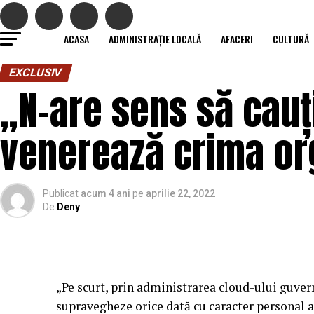
ACASA
ADMINISTRAȚIE LOCALĂ
AFACERI
CULTURĂ
EXCLUSIV
„N-are sens să cauți
venerează crima or
Publicat
acum 4 ani
pe
aprilie 22, 2022
De
Deny
„Pe scurt, prin administrarea cloud-ului guver
supravegheze orice dată cu caracter personal a