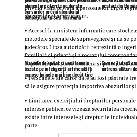
proiectele europene: Cum pachetele
online evenimente
alimentare oferite pe durata
gratuit din Român
privind viaţa privată a persoanelor. Lipsa regl
cursurilor previn abandonul
abuzurilor și arbitrariului.
educațional în Sud-Muntenia
• Accesul la un sistem informatic care stocheaz
metodele speciale de supraveghere și nu se poa
judecător. Lipsa autorizării reprezintă o inger
familială şi privată şi a secretului coresponden
Mașinile de spălat și uscătoarele
Cum ar fi dacă ce
constituţionale care consacră şi protejează ace
bazate pe inteligență artificială îți
antrena alături de
cunosc hainele mai bine decât tine
• Persoanele ale căror date au fost păstrate tre
să le asigure protecţia împotriva abuzurilor şi a
• Limitarea exerciţiului drepturilor personale 
interese publice, ce vizează securitatea ciberne
existe între interesele şi drepturile individuale,
parte.