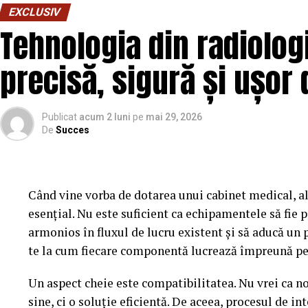
EXCLUSIV
noroi si pelicula rutiera, care cer doza mai mare si
Tehnologia din radiologi
toamna sunt sezoane de tranzitie, cu doza medie sp
folosi: 15 ml primavara, 15 ml vara, 25 ml toamna, 3
precisă, sigură și ușor 
si trebuie validate pe instalatia ta, dar iti dau un p
Nivelul de murdarie si dozajul
Publicat
acum 2 luni
pe
mai 29, 2026
De
Succes
O masina cu praf urban se curata cu doza minima. O
dubla. O masina cu insecte moarte si grasime nece
actiune extins. Cea mai buna metoda este sa ai 2-3 t
sau echipa le poate alege in functie de starea masi
Când vine vorba de dotarea unui cabinet medical, al
creste calitatea. MaxCars ofera consultanta pentru 
esențial. Nu este suficient ca echipamentele să fie 
instalatia ta.
armonios în fluxul de lucru existent și să aducă un
te la cum fiecare componentă lucrează împreună pen
Timpul de actiune versus dozaju
Un aspect cheie este compatibilitatea. Nu vrei ca no
Multi operatori confunda timpul de actiune cu doza
sine, ci o soluție eficientă. De aceea, procesul de i