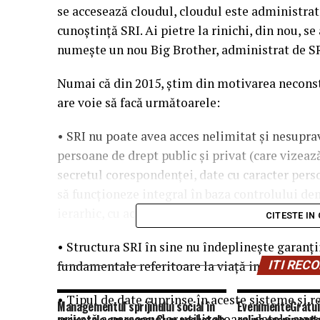
se accesează cloudul, cloudul este administrat d
cunoștință SRI. Ai pietre la rinichi, din nou, se
numește un nou Big Brother, administrat de SR
Numai că din 2015, știm din motivarea neconsti
are voie să facă următoarele:
• SRI nu poate avea acces nelimitat și nesupra
persoane de drept public și privat (care vizează
secretul corespondenței, date cu caracter pers
să funcționeze integral în baza controlului de
ierarhic, cu activitate în domeniul informațiil
CITESTE IN
• Structura SRI în sine nu îndeplinește garanți
fundamentale referitoare la viaţă intimă, famil
ITI RE
• Tipul de date cuprinse în aceste sisteme şi re
Managementul sprijinului social în
EvenimenteGratui
privată a persoanelor utilizatoare, datele avut