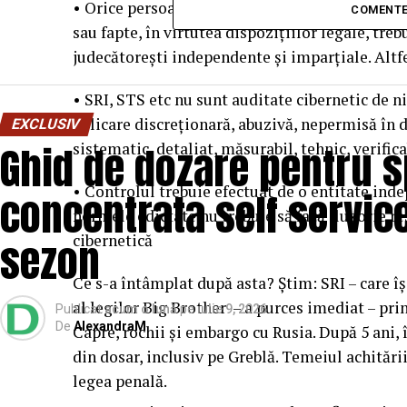
• Orice persoană ale cărei drepturi, libertăţi s
COMENTE
sau fapte, în virtutea dispozițiilor legale, tre
judecătoreşti independente şi imparţiale. Altf
• SRI, STS etc nu sunt auditate cibernetic de n
aplicare discreționară, abuzivă, nepermisă în 
EXCLUSIV
Ghid de dozare pentru 
sistematic, detaliat, măsurabil, tehnic, verifica
• Controlul trebuie efectuat de o entitate inde
concentrata self service
normele edictate nu trebuie să facă iluzorie re
sezon
cibernetică
Ce s-a întâmplat după asta? Știm: SRI – care î
al legilor Big Brother – a purces imediat – pri
Publicat
acum o lună
pe
iulie 9, 2026
De
AlexandraM
Capre, rochii și embargo cu Rusia. După 5 ani, 
din dosar, inclusiv pe Greblă. Temeiul achitării
legea penală.