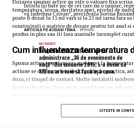
Dozarea spumei active nu este o valoare fixa scrisa 
Istoria își bate joc de cei care nu o cunosc, re
temperatura, sezon, duritatea apei, nivelul de murd
vă îndemna Cioran”, precizeaza Sorina Ruxandra
poate fi dozat la 15 ml vara si la 25 ml iarna fara sa
construiesti o matrice de dozare pentru tot anul si 
ARTICOLE PE ACEIASI TEMA:
PRIMA
produs in plus sau iti lasa masinile incomplet curat
NU RATATI
Cum influenteaza temperatura d
În aprilie 2022 SRI vrea să vă
administreze „36 de evenimente de
Spuma activa reactioneaza mai incet la temperaturi
viață”/Din ianuarie 2015, s-a decis că
SRI nu are voie să facă așa ceva.
actiune se dubleaza fata de 25 grade. In practica, as
doza, ci timpul de contact. Multe instalatii modern
functie de sezon. Daca nu ai aceasta setare, antre
pe caroserie iarna. Cresterile de doza iarna sunt o 
fara beneficii reale.
CITESTE IN CONT
Cum influenteaza sezonul dozaj
Vara se confrunta cu praf, polen si insecte, care nec