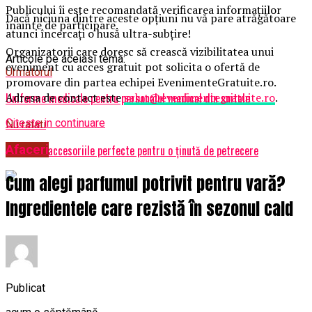
Publicului îi este recomandată verificarea informațiilor
Dacă niciuna dintre aceste opțiuni nu vă pare atrăgătoare
înainte de participare.
atunci încercați o husă ultra-subțire!
Organizatorii care doresc să crească vizibilitatea unui
Articole pe aceiasi tema:
eveniment cu acces gratuit pot solicita o ofertă de
Urmatorul
promovare din partea echipei EvenimenteGratuite.ro.
Adresa de contact este
salut@evenimentegratuite.ro
.
Uniforme medicale pentru personalul medical din spitale
Citeste in continuare
Nu ratati
Afaceri
Cerceii – accesoriile perfecte pentru o ținută de petrecere
Cum alegi parfumul potrivit pentru vară?
Ingredientele care rezistă în sezonul cald
Publicat