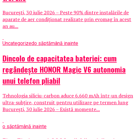
București, 30 iulie 2026 – Peste 90% dintre instalările de
aparate de aer condiționat realizate prin evomag în acest
an au...
Uncategorized
o săptămână inainte
Dincolo de capacitatea bateriei: cum
regândește HONOR Magic V6 autonomia
unui telefon pliabil
Tehnologia siliciu-carbon aduce 6.660 mAh într-un design
ultra-subțire, construit pentru utilizare pe termen lung
București, 30 iulie 2026 – Există momente...
o săptămână inainte