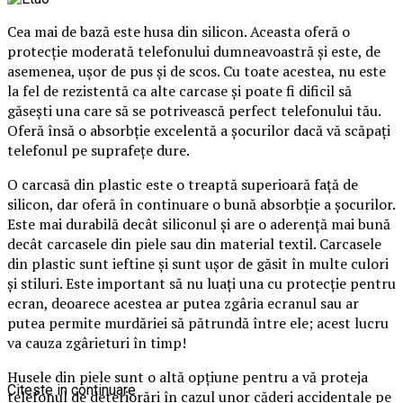
Cea mai de bază este husa din silicon. Aceasta oferă o
protecție moderată telefonului dumneavoastră și este, de
asemenea, ușor de pus și de scos. Cu toate acestea, nu este
la fel de rezistentă ca alte carcase și poate fi dificil să
găsești una care să se potrivească perfect telefonului tău.
Oferă însă o absorbție excelentă a șocurilor dacă vă scăpați
telefonul pe suprafețe dure.
O carcasă din plastic este o treaptă superioară față de
silicon, dar oferă în continuare o bună absorbție a șocurilor.
Este mai durabilă decât siliconul și are o aderență mai bună
decât carcasele din piele sau din material textil. Carcasele
din plastic sunt ieftine și sunt ușor de găsit în multe culori
și stiluri. Este important să nu luați una cu protecție pentru
ecran, deoarece acestea ar putea zgâria ecranul sau ar
putea permite murdăriei să pătrundă între ele; acest lucru
va cauza zgârieturi în timp!
Husele din piele sunt o altă opțiune pentru a vă proteja
Citeste in continuare
telefonul de deteriorări în cazul unor căderi accidentale pe