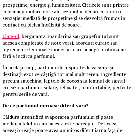
prospețime, energie și luminozitate. Citricele sunt printre
cele mai populare note ale sezonului, deoarece oferă o
senzație imediată de prospețime și se dezvoltă frumos în
contact cu pielea încălzită de soare.
Lime-ul
, bergamota, mandarina sau grapefruitul sunt
adesea completate de note verzi, acorduri curate sau
ingrediente lemnoase moderne, care adaugă profunzime
fără a încărca parfumul.
În același timp, parfumurile inspirate de vacanțe și
destinații exotice câștigă tot mai mult teren. Ingrediente
precum smochina, laptele de cocos sau lemnul de santal
creează parfumuri solare, relaxate și confortabile, perfecte
pentru serile de vară.
De ce parfumul miroase diferit vara?
Căldura intensifică evaporarea parfumului și poate
modifica felul în care acesta este perceput. De aceea,
aceeași creație poate avea un miros diferit iarna față de