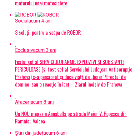
motorului unei motociclete
Social
acum 4 ani
3 soluții pentru a scăpa de ROBOR
Exclusiv
acum 3 ani
Fostul șef al SERVICIULUI ARME, EXPLOZIVI ŞI SUBSTANŢE
PERICULOASE (si fost sef al Serviciului Judeţean Anticorupţie
Prahova) s-a pensionat și duce viață de „boier”/Efectul de
domino sau o reacție în lanț – Ziarul Incisiv de Prahova
Afaceri
acum 8 ani
Un NOU magazin Annabella pe strada Maior V. Popescu din
Ramnicu Valcea
Știri din județ
acum 6 ani