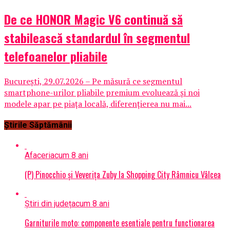
De ce HONOR Magic V6 continuă să
stabilească standardul în segmentul
telefoanelor pliabile
București, 29.07.2026 – Pe măsură ce segmentul
smartphone-urilor pliabile premium evoluează și noi
modele apar pe piața locală, diferențierea nu mai...
Știrile Săptămânii
Afaceri
acum 8 ani
(P) Pinocchio și Veverița Zuby la Shopping City Râmnicu Vâlcea
Știri din județ
acum 8 ani
Garniturile moto: componente esentiale pentru functionarea