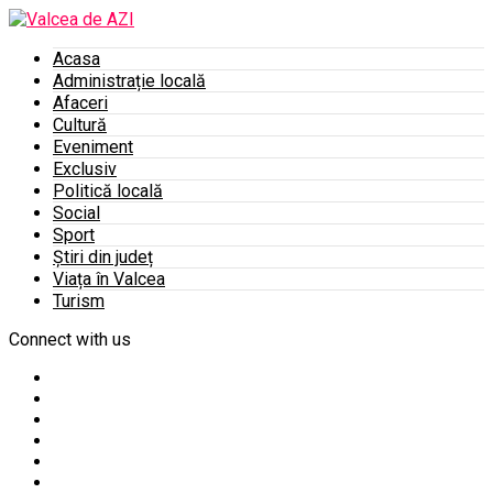
Acasa
Administrație locală
Afaceri
Cultură
Eveniment
Exclusiv
Politică locală
Social
Sport
Știri din județ
Viața în Valcea
Turism
Connect with us