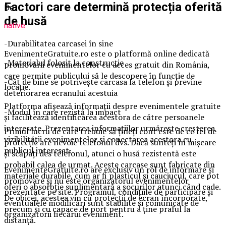
Factori care determină protecția oferită
De
de husă
native
-Durabilitatea carcasei în sine
EvenimenteGratuite.ro este o platformă online dedicată
-Materialul folosit la construcție
promovării evenimentelor cu acces gratuit din România,
care permite publicului să le descopere în funcție de
-Cât de bine se potrivește carcasa la telefon și previne
locație.
deteriorarea ecranului acestuia
Platforma afișează informații despre evenimentele gratuite
-Modul în care rezistă la impact
și facilitează identificarea acestora de către persoanele
interesate. Prezentarea informațiilor urmărește creșterea
Primul lucru de care trebuie să țineți cont este de ce fel de
vizibilității evenimentelor și conectarea acestora cu
protecție are nevoie telefonul dvs. Dacă sunteți în mișcare
publicul interesat.
și scăpați des telefonul, atunci o husă rezistentă este
probabil calea de urmat. Aceste carcase sunt fabricate din
EvenimenteGratuite.ro are exclusiv un rol de informare și
materiale durabile, cum ar fi plasticul și cauciucul, care pot
promovare și nu este organizatorul evenimentelor
oferi o absorbție suplimentară a șocurilor atunci când cade.
prezentate pe site. Programul, condițiile de participare și
De obicei, acestea vin cu protecții de ecran încorporate,
eventualele modificări sunt stabilite și comunicate de
precum și cu capace de port pentru a ține praful la
organizatorii fiecărui eveniment.
distanță.