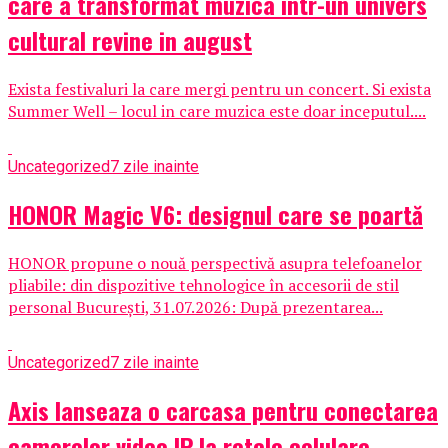
care a transformat muzica intr-un univers
cultural revine in august
Exista festivaluri la care mergi pentru un concert. Si exista
Summer Well – locul in care muzica este doar inceputul....
Uncategorized
7 zile inainte
HONOR Magic V6: designul care se poartă
HONOR propune o nouă perspectivă asupra telefoanelor
pliabile: din dispozitive tehnologice în accesorii de stil
personal București, 31.07.2026: După prezentarea...
Uncategorized
7 zile inainte
Axis lanseaza o carcasa pentru conectarea
camerelor video IP la retele celulare