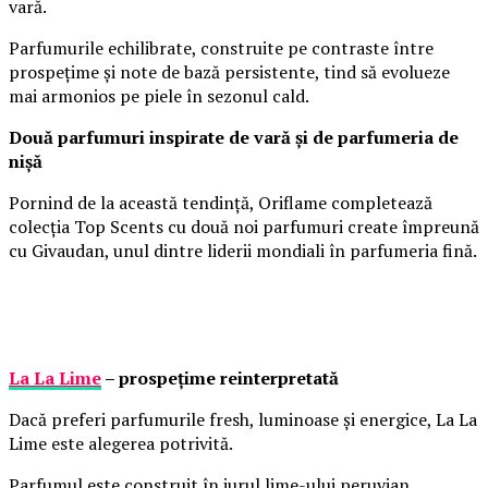
vară.
Parfumurile echilibrate, construite pe contraste între
prospețime și note de bază persistente, tind să evolueze
mai armonios pe piele în sezonul cald.
Două parfumuri inspirate de vară și de parfumeria de
nișă
Pornind de la această tendință, Oriflame completează
colecția Top Scents cu două noi parfumuri create împreună
cu Givaudan, unul dintre liderii mondiali în parfumeria fină.
La La Lime
– prospețime reinterpretată
Dacă preferi parfumurile fresh, luminoase și energice, La La
Lime este alegerea potrivită.
Parfumul este construit în jurul lime-ului peruvian,