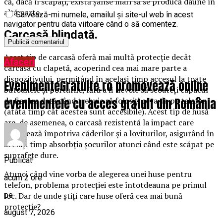
că, dacă îl scăpați, există șanse mari să se producă daune în
altă parte.
Salvează-mi numele, emailul și site-ul web în acest
navigator pentru data viitoare când o să comentez.
Carcasă blindată.
Acest tip de carcasă oferă mai multă protecție decât
Afaceri
carcasa cu clapetă, acoperind cea mai mare parte a
dispozitivului, permițând în același timp accesul la toate
EvenimenteGratuite.ro promovează online
butoanele și porturile, fără a fi nevoie să scoateți capacul
de fiecare dată când trebuie să folosiți ceva de pe telefon
evenimentele cu acces gratuit din România
(atâta timp cât acestea sunt accesibile). Acest tip de husă
are, de asemenea, o carcasă rezistentă la impact care
protejează împotriva căderilor și a loviturilor, asigurând în
același timp absorbția șocurilor atunci când este scăpat pe
suprafețe dure.
Publicat
Atunci când vine vorba de alegerea unei huse pentru
acum 2 ore
telefon, problema protecției este întotdeauna pe primul
pe
loc. Dar de unde știți care huse oferă cea mai bună
protecție?
august 7, 2026