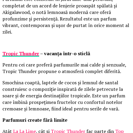
completat de un acord de lenjerie proaspăt spălată și
Akigalawood, o notă lemnoasă modernă care oferă
profunzime și persistență. Rezultatul este un parfum
vibrant, contemporan și ușor de purtat în orice moment al
zilei.
Tropic Thunder
– vacanța într-o sticlă
Pentru cei care preferă parfumurile mai calde și senzuale,
Tropic Thunder propune o atmosferă complet diferită.
Smochina coaptă, laptele de cocos și lemnul de santal
construiesc o compoziție inspirată de zilele petrecute la
soare și de energia destinațiilor tropicale. Este un parfum
care îmbină prospețimea fructelor cu confortul notelor
cremoase și lemnoase, fiind ideal pentru serile de vară.
Parfumuri create fără limite
Atât
La La Lime
, cât și
Tropic Thunder
fac parte din
Top