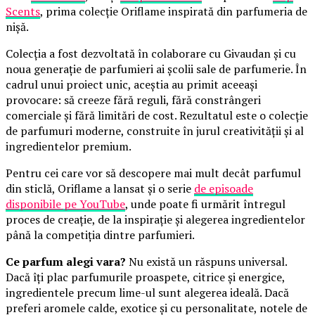
Scents
, prima colecție Oriflame inspirată din parfumeria de
nișă.
Colecția a fost dezvoltată în colaborare cu Givaudan și cu
noua generație de parfumieri ai școlii sale de parfumerie. În
cadrul unui proiect unic, aceștia au primit aceeași
provocare: să creeze fără reguli, fără constrângeri
comerciale și fără limitări de cost. Rezultatul este o colecție
de parfumuri moderne, construite în jurul creativității și al
ingredientelor premium.
Pentru cei care vor să descopere mai mult decât parfumul
din sticlă, Oriflame a lansat și o serie
de episoade
disponibile pe YouTube
, unde poate fi urmărit întregul
proces de creație, de la inspirație și alegerea ingredientelor
până la competiția dintre parfumieri.
Ce parfum alegi vara?
Nu există un răspuns universal.
Dacă îți plac parfumurile proaspete, citrice și energice,
ingredientele precum lime-ul sunt alegerea ideală. Dacă
preferi aromele calde, exotice și cu personalitate, notele de