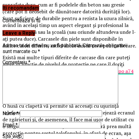
suprafețe dure, cum ar fi podelele din beton sau gresie
Iti recomandam
(care pot fi deosebit de dăunătoare datorită durității lor).
Sunt suficient de durabile pentru a rezista la uzura zilnică,
Comenteaza si tu
având în același timp un aspect elegant și profesional la
locul de muncă sau la școală (sau oriunde altundeva unde l-
Leave a Reply
ați putea duce). Carcasele din piele sunt disponibile în
multe culori diferite, astfel încât există ceva pentru fiecare.
Adresa ta de email nu va fi publicată.
Câmpurile obligatorii
sunt marcate cu
*
Există mai multe tipuri diferite de carcase din care puteți
Comentariu
*
alege în funcție de nivelul de protecție pe care îl doriți
pentru telefonul dumneavoastră, cum ar fi
husa Oppo a74
4g
, de exemplu.
Husă cu clapetă
O husă cu clapetă vă permite să accesați cu ușurință
telefonul atunci când aveți nevoie de el. Protejează ecranul
Nume
*
de zgârieturi și, de asemenea, îl face mai ușor de utilizat cu
Email
*
o singură mână. Dezavantajul este că nu oferă prea multă
protecție pentru restul telefonului, în afară de ecran, așa
Site web