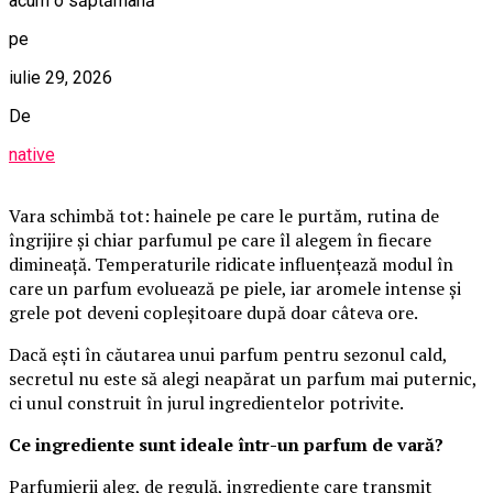
acum o săptămână
pe
iulie 29, 2026
De
native
Vara schimbă tot: hainele pe care le purtăm, rutina de
îngrijire și chiar parfumul pe care îl alegem în fiecare
dimineață. Temperaturile ridicate influențează modul în
care un parfum evoluează pe piele, iar aromele intense și
grele pot deveni copleșitoare după doar câteva ore.
Dacă ești în căutarea unui parfum pentru sezonul cald,
secretul nu este să alegi neapărat un parfum mai puternic,
ci unul construit în jurul ingredientelor potrivite.
Ce ingrediente sunt ideale într-un parfum de vară?
Parfumierii aleg, de regulă, ingrediente care transmit