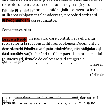
toate documentele sunt colectate în siguranță și cu
respectarea normelor de confidențialitate. Aceasta include
Citeste in continuare
utilizarea echipamentelor adecvate, proceduri stricte și
angajați instruiți corespunzător.
Iti recomandam
Comenteaza si tu
Reciclarea este un pas vital care contribuie la eficiența
Leave a Reply
resurselor și la responsabilitatea ecologică. Documentele
sunt deseori fabricate din materiale care pot fi reciclate și
Adresa ta de email nu va fi publicată.
Câmpurile obligatorii
folosite din nou, reducând astfel impactul asupra mediului.
sunt marcate cu
*
În București, firmele de colectare și distrugere a
Comentariu
*
documentelor investesc adesea în tehnologii de reciclare și
proceduri care asigură că documentele sunt reciclate în
mod corespunzător și în conformitate cu reglementările de
mediu.
Distrugerea documentelor este ultima etapă, dar nu mai
Nume
*
puțin importantă. Procesul de distrugere trebuie să fie