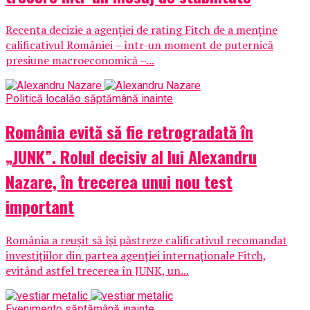
Recenta decizie a agenției de rating Fitch de a menține
calificativul României – într-un moment de puternică
presiune macroeconomică –...
Politică locală
o săptămână inainte
România evită să fie retrogradată în
„JUNK”. Rolul decisiv al lui Alexandru
Nazare, în trecerea unui nou test
important
România a reușit să își păstreze calificativul recomandat
investițiilor din partea agenției internaționale Fitch,
evitând astfel trecerea în JUNK, un...
Eveniment
o săptămână inainte