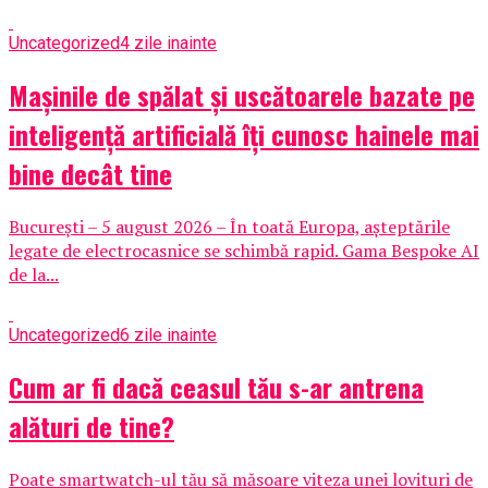
Uncategorized
4 zile inainte
Mașinile de spălat și uscătoarele bazate pe
inteligență artificială îți cunosc hainele mai
bine decât tine
București – 5 august 2026 – În toată Europa, așteptările
legate de electrocasnice se schimbă rapid. Gama Bespoke AI
de la...
Uncategorized
6 zile inainte
Cum ar fi dacă ceasul tău s-ar antrena
alături de tine?
Poate smartwatch-ul tău să măsoare viteza unei lovituri de