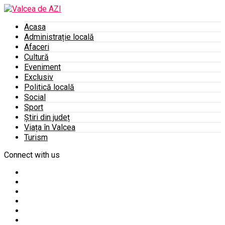
Acasa
Administrație locală
Afaceri
Cultură
Eveniment
Exclusiv
Politică locală
Social
Sport
Știri din județ
Viața în Valcea
Turism
Connect with us