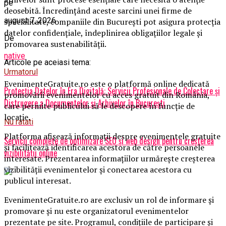
pe
deosebită. Încredințând aceste sarcini unei firme de
august 7, 2026
specialitate, companiile din București pot asigura protecția
datelor confidențiale, îndeplinirea obligațiilor legale și
De
promovarea sustenabilității.
native
Articole pe aceiasi tema:
Urmatorul
EvenimenteGratuite.ro este o platformă online dedicată
Protecția Datelor în Era Digitală: Servicii Profesionale de Colectare și
promovării evenimentelor cu acces gratuit din România,
Distrugere a Documentelor și Arhivelor în București
care permite publicului să le descopere în funcție de
locație.
Nu ratati
Platforma afișează informații despre evenimentele gratuite
Servicii complete de optimizare SEO și web design pentru creșterea
și facilitează identificarea acestora de către persoanele
vizibilității online
interesate. Prezentarea informațiilor urmărește creșterea
vizibilității evenimentelor și conectarea acestora cu
publicul interesat.
EvenimenteGratuite.ro are exclusiv un rol de informare și
promovare și nu este organizatorul evenimentelor
prezentate pe site. Programul, condițiile de participare și