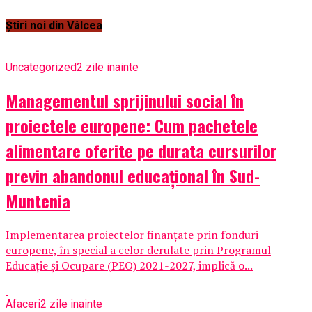
Știri noi din Vâlcea
Uncategorized
2 zile inainte
Managementul sprijinului social în
proiectele europene: Cum pachetele
alimentare oferite pe durata cursurilor
previn abandonul educațional în Sud-
Muntenia
Implementarea proiectelor finanțate prin fonduri
europene, în special a celor derulate prin Programul
Educație și Ocupare (PEO) 2021-2027, implică o...
Afaceri
2 zile inainte