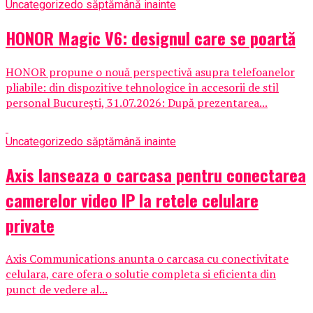
Uncategorized
o săptămână inainte
HONOR Magic V6: designul care se poartă
HONOR propune o nouă perspectivă asupra telefoanelor
pliabile: din dispozitive tehnologice în accesorii de stil
personal București, 31.07.2026: După prezentarea...
Uncategorized
o săptămână inainte
Axis lanseaza o carcasa pentru conectarea
camerelor video IP la retele celulare
private
Axis Communications anunta o carcasa cu conectivitate
celulara, care ofera o solutie completa si eficienta din
punct de vedere al...