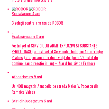
motorului unei motociclete
Social
acum 4 ani
3 soluții pentru a scăpa de ROBOR
Exclusiv
acum 3 ani
Fostul șef al SERVICIULUI ARME, EXPLOZIVI ŞI SUBSTANŢE
PERICULOASE (si fost sef al Serviciului Judeţean Anticorupţie
Prahova) s-a pensionat și duce viață de „boier”/Efectul de
domino sau o reacție în lanț – Ziarul Incisiv de Prahova
Afaceri
acum 8 ani
Un NOU magazin Annabella pe strada Maior V. Popescu din
Ramnicu Valcea
Știri din județ
acum 6 ani