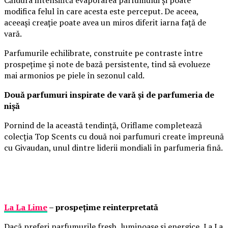
Căldura intensifică evaporarea parfumului și poate
modifica felul în care acesta este perceput. De aceea,
aceeași creație poate avea un miros diferit iarna față de
vară.
Parfumurile echilibrate, construite pe contraste între
prospețime și note de bază persistente, tind să evolueze
mai armonios pe piele în sezonul cald.
Două parfumuri inspirate de vară și de parfumeria de
nișă
Pornind de la această tendință, Oriflame completează
colecția Top Scents cu două noi parfumuri create împreună
cu Givaudan, unul dintre liderii mondiali în parfumeria fină.
La La Lime
– prospețime reinterpretată
Dacă preferi parfumurile fresh, luminoase și energice, La La