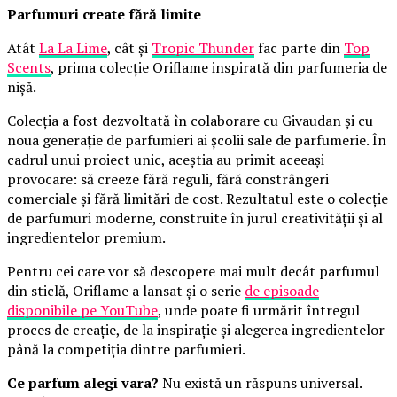
Parfumuri create fără limite
Atât
La La Lime
, cât și
Tropic Thunder
fac parte din
Top
Scents
, prima colecție Oriflame inspirată din parfumeria de
nișă.
Colecția a fost dezvoltată în colaborare cu Givaudan și cu
noua generație de parfumieri ai școlii sale de parfumerie. În
cadrul unui proiect unic, aceștia au primit aceeași
provocare: să creeze fără reguli, fără constrângeri
comerciale și fără limitări de cost. Rezultatul este o colecție
de parfumuri moderne, construite în jurul creativității și al
ingredientelor premium.
Pentru cei care vor să descopere mai mult decât parfumul
din sticlă, Oriflame a lansat și o serie
de episoade
disponibile pe YouTube
, unde poate fi urmărit întregul
proces de creație, de la inspirație și alegerea ingredientelor
până la competiția dintre parfumieri.
Ce parfum alegi vara?
Nu există un răspuns universal.