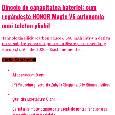
Dincolo de capacitatea bateriei: cum
regândește HONOR Magic V6 autonomia
unui telefon pliabil
Tehnologia siliciu-carbon aduce 6.660 mAh într-un design
ultra-subțire, construit pentru utilizare pe termen lung
București, 30 iulie 2026 – Există momente...
Știrile Săptămânii
Afaceri
acum 8 ani
(P) Pinocchio și Veverița Zuby la Shopping City Râmnicu Vâlcea
Știri din județ
acum 8 ani
Garniturile moto: componente esentiale pentru functionarea