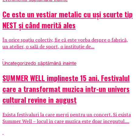
Ce este un vestiar metalic cu uși scurte tip
NEST și când merită ales
În orice spațiu colectiv, fie că este vorba despre o fabrică,
un atelier, o sală de sport, o instituție de...
Uncategorized
o săptămână inainte
SUMMER WELL implineste 15 ani. Festivalul
care a transformat muzica intr-un univers
cultural revine in august
Exista festivaluri la care mergi pentru un concert. Si exista
Summer Well – locul in care muzica este doar inceputul....