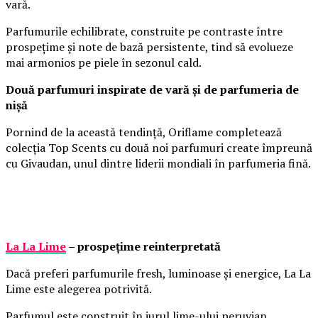
vară.
Parfumurile echilibrate, construite pe contraste între
prospețime și note de bază persistente, tind să evolueze
mai armonios pe piele în sezonul cald.
Două parfumuri inspirate de vară și de parfumeria de
nișă
Pornind de la această tendință, Oriflame completează
colecția Top Scents cu două noi parfumuri create împreună
cu Givaudan, unul dintre liderii mondiali în parfumeria fină.
La La Lime
– prospețime reinterpretată
Dacă preferi parfumurile fresh, luminoase și energice, La La
Lime este alegerea potrivită.
Parfumul este construit în jurul lime-ului peruvian,