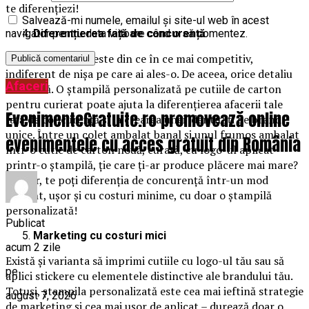
te diferențiezi!
Salvează-mi numele, emailul și site-ul web în acest
Diferențierea față de concurență
navigator pentru data viitoare când o să comentez.
Mediul de afaceri este din ce în ce mai competitiv,
indiferent de nișa pe care ai ales-o. De aceea, orice detaliu
Afaceri
contează. O ștampilă personalizată pe cutiile de carton
pentru curierat poate ajuta la diferențierea afacerii tale
EvenimenteGratuite.ro promovează online
față de concurență și la crearea unei identități de brand
unice. Între un colet ambalat banal și unul frumos ambalat
evenimentele cu acces gratuit din România
într-o cutie de carton nouă, curată, cu logo-ul aplicat
printr-o ștampilă, ție care ți-ar produce plăcere mai mare?
Așadar, te poți diferenția de concurență într-un mod
eficient, ușor și cu costuri minime, cu doar o ștampilă
personalizată!
Publicat
Marketing cu costuri mici
acum 2 zile
Există și varianta să imprimi cutiile cu logo-ul tău sau să
pe
aplici stickere cu elementele distinctive ale brandului tău.
Totuși, ștampila personalizată este cea mai ieftină strategie
august 7, 2026
de marketing și cea mai ușor de aplicat – durează doar o