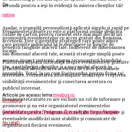
De
secundă pentru a ieși în evidență în mintea clienților tăi!
native
Așadar, o ștampilă personalizată aplicată simplu și rapid pe
EvenimenteGratuite.ro este o platformă online dedicată
cutiile de carton pentru curierat este mai mult decât un
promovării evenimentelor cu acces gratuit din România,
accesoriu. Este o investiție strategică care poate aduce
care permite publicului să le descopere în funcție de
beneficii tangibile afacerii tale. Indiferent de dimensiunea
locație.
sau domeniul afacerii tale, această strategie simplă poate
avea un impact puternic asupra recunoașterii brandului
Platforma afișează informații despre evenimentele gratuite
tău, a satisfacției clienților și a succesului afacerii în
și facilitează identificarea acestora de către persoanele
ansamblu. Totul, la un cost foarte redus pentru firma ta!
interesate. Prezentarea informațiilor urmărește creșterea
vizibilității evenimentelor și conectarea acestora cu
publicul interesat.
Articole pe aceiasi tema:
myebox.ro
EvenimenteGratuite.ro are exclusiv un rol de informare și
Urmatorul
promovare și nu este organizatorul evenimentelor
Contabilitatea pentru Freelanceri: Cum să-ți gestionezi finanțele
prezentate pe site. Programul, condițiile de participare și
eventualele modificări sunt stabilite și comunicate de
Nu ratati
organizatorii fiecărui eveniment.