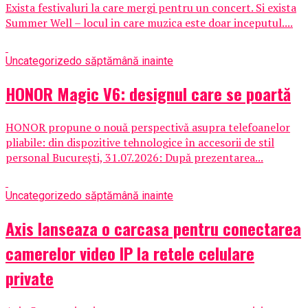
Exista festivaluri la care mergi pentru un concert. Si exista
Summer Well – locul in care muzica este doar inceputul....
Uncategorized
o săptămână inainte
HONOR Magic V6: designul care se poartă
HONOR propune o nouă perspectivă asupra telefoanelor
pliabile: din dispozitive tehnologice în accesorii de stil
personal București, 31.07.2026: După prezentarea...
Uncategorized
o săptămână inainte
Axis lanseaza o carcasa pentru conectarea
camerelor video IP la retele celulare
private