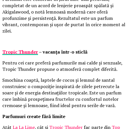
completat de un acord de lenjerie proaspăt spălată și
Akigalawood, o notă lemnoasă modernă care oferă
profunzime și persistență. Rezultatul este un parfum
vibrant, contemporan și ușor de purtat în orice moment al
zilei.
Tropic Thunder
– vacanța într-o sticlă
Pentru cei care preferă parfumurile mai calde și senzuale,
Tropic Thunder propune o atmosferă complet diferită.
Smochina coaptă, laptele de cocos și lemnul de santal
construiesc o compoziție inspirată de zilele petrecute la
soare și de energia destinațiilor tropicale. Este un parfum
care îmbină prospețimea fructelor cu confortul notelor
cremoase și lemnoase, fiind ideal pentru serile de vară.
Parfumuri create fără limite
Atât
La La Lime
, cât și
Tropic Thunder
fac parte din
Top