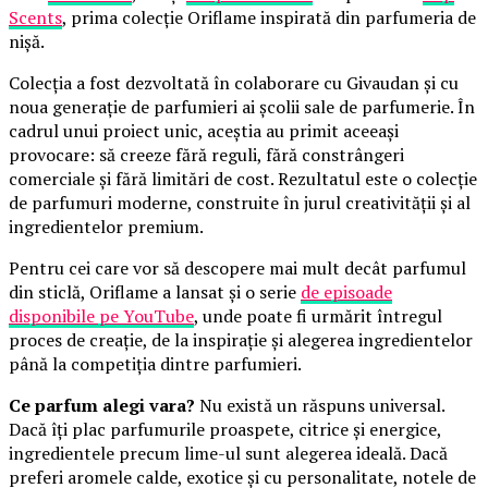
Scents
, prima colecție Oriflame inspirată din parfumeria de
nișă.
Colecția a fost dezvoltată în colaborare cu Givaudan și cu
noua generație de parfumieri ai școlii sale de parfumerie. În
cadrul unui proiect unic, aceștia au primit aceeași
provocare: să creeze fără reguli, fără constrângeri
comerciale și fără limitări de cost. Rezultatul este o colecție
de parfumuri moderne, construite în jurul creativității și al
ingredientelor premium.
Pentru cei care vor să descopere mai mult decât parfumul
din sticlă, Oriflame a lansat și o serie
de episoade
disponibile pe YouTube
, unde poate fi urmărit întregul
proces de creație, de la inspirație și alegerea ingredientelor
până la competiția dintre parfumieri.
Ce parfum alegi vara?
Nu există un răspuns universal.
Dacă îți plac parfumurile proaspete, citrice și energice,
ingredientele precum lime-ul sunt alegerea ideală. Dacă
preferi aromele calde, exotice și cu personalitate, notele de