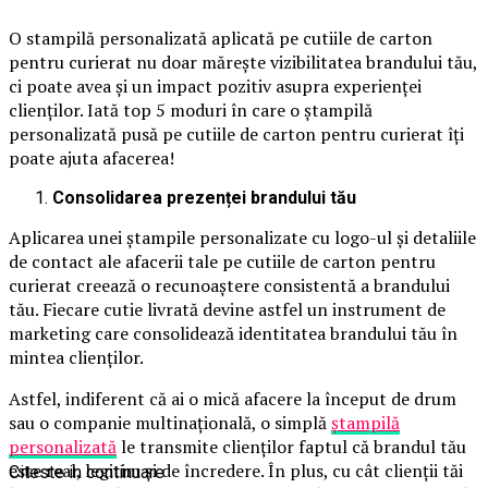
O stampilă personalizată aplicată pe cutiile de carton
pentru curierat nu doar mărește vizibilitatea brandului tău,
ci poate avea și un impact pozitiv asupra experienței
clienților. Iată top 5 moduri în care o ștampilă
personalizată pusă pe cutiile de carton pentru curierat îți
poate ajuta afacerea!
Consolidarea prezenței brandului tău
Aplicarea unei ștampile personalizate cu logo-ul și detaliile
de contact ale afacerii tale pe cutiile de carton pentru
curierat creează o recunoaștere consistentă a brandului
tău. Fiecare cutie livrată devine astfel un instrument de
marketing care consolidează identitatea brandului tău în
mintea clienților.
Astfel, indiferent că ai o mică afacere la început de drum
sau o companie multinațională, o simplă
ștampilă
personalizată
le transmite clienților faptul că brandul tău
este real, legitim și de încredere. În plus, cu cât clienții tăi
Citeste in continuare