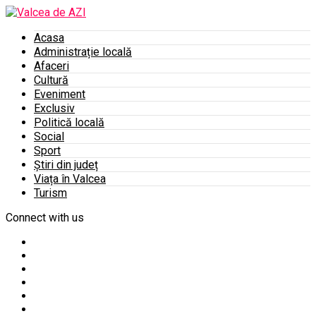
Acasa
Administrație locală
Afaceri
Cultură
Eveniment
Exclusiv
Politică locală
Social
Sport
Știri din județ
Viața în Valcea
Turism
Connect with us