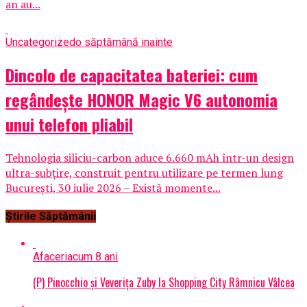
an au...
Uncategorized
o săptămână inainte
Dincolo de capacitatea bateriei: cum
regândește HONOR Magic V6 autonomia
unui telefon pliabil
Tehnologia siliciu-carbon aduce 6.660 mAh într-un design
ultra-subțire, construit pentru utilizare pe termen lung
București, 30 iulie 2026 – Există momente...
Știrile Săptămânii
Afaceri
acum 8 ani
(P) Pinocchio și Veverița Zuby la Shopping City Râmnicu Vâlcea