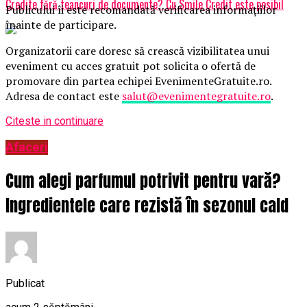
Credite fără teancuri de documente? Cu Smile Credit este posibil
Publicului îi este recomandată verificarea informațiilor
înainte de participare.
Organizatorii care doresc să crească vizibilitatea unui
eveniment cu acces gratuit pot solicita o ofertă de
promovare din partea echipei EvenimenteGratuite.ro.
Adresa de contact este
salut@evenimentegratuite.ro
.
Citeste in continuare
Afaceri
Cum alegi parfumul potrivit pentru vară?
Ingredientele care rezistă în sezonul cald
Publicat