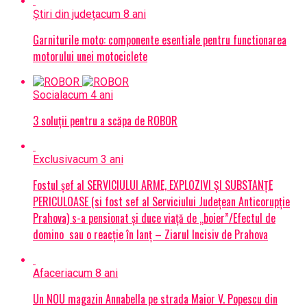
Știri din județ
acum 8 ani
Garniturile moto: componente esentiale pentru functionarea
motorului unei motociclete
Social
acum 4 ani
3 soluții pentru a scăpa de ROBOR
Exclusiv
acum 3 ani
Fostul șef al SERVICIULUI ARME, EXPLOZIVI ŞI SUBSTANŢE
PERICULOASE (si fost sef al Serviciului Judeţean Anticorupţie
Prahova) s-a pensionat și duce viață de „boier”/Efectul de
domino sau o reacție în lanț – Ziarul Incisiv de Prahova
Afaceri
acum 8 ani
Un NOU magazin Annabella pe strada Maior V. Popescu din