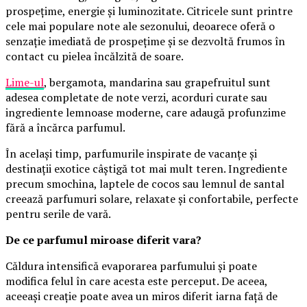
prospețime, energie și luminozitate. Citricele sunt printre
cele mai populare note ale sezonului, deoarece oferă o
senzație imediată de prospețime și se dezvoltă frumos în
contact cu pielea încălzită de soare.
Lime-ul
, bergamota, mandarina sau grapefruitul sunt
adesea completate de note verzi, acorduri curate sau
ingrediente lemnoase moderne, care adaugă profunzime
fără a încărca parfumul.
În același timp, parfumurile inspirate de vacanțe și
destinații exotice câștigă tot mai mult teren. Ingrediente
precum smochina, laptele de cocos sau lemnul de santal
creează parfumuri solare, relaxate și confortabile, perfecte
pentru serile de vară.
De ce parfumul miroase diferit vara?
Căldura intensifică evaporarea parfumului și poate
modifica felul în care acesta este perceput. De aceea,
aceeași creație poate avea un miros diferit iarna față de