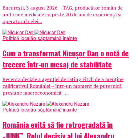
București, 3 august 2026 – TAG, producător român de
uniforme medicale cu peste 20 de ani de experiență și
operatorul celei...
Politică locală
o săptămână inainte
Cum a transformat Nicușor Dan o notă de
trecere într-un mesaj de stabilitate
Recenta decizie a agenției de rating Fitch de a menține
calificativul României – într-un moment de puternică
presiune macroeconomică –...
Politică locală
o săptămână inainte
România evită să fie retrogradată în
„JUNK”. Rolul decisiv al lui Alexandru