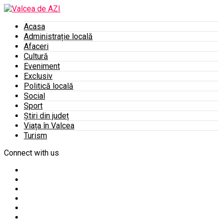
Acasa
Administrație locală
Afaceri
Cultură
Eveniment
Exclusiv
Politică locală
Social
Sport
Știri din județ
Viața în Valcea
Turism
Connect with us