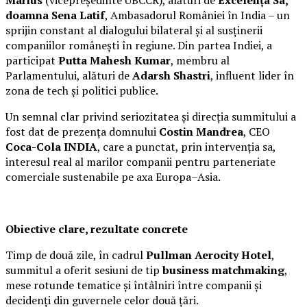
Marius
(vicepreședinte UBCCR), alături de
Excelența Sa,
doamna Sena Latif
, Ambasadorul României în India – un
sprijin constant al dialogului bilateral și al susținerii
companiilor românești în regiune. Din partea Indiei, a
participat
Putta Mahesh Kumar
, membru al
Parlamentului, alături de
Adarsh Shastri
, influent lider în
zona de tech și politici publice.
Un semnal clar privind seriozitatea și direcția summitului a
fost dat de prezența domnului
Costin Mandrea
, CEO
Coca-Cola INDIA
, care a punctat, prin intervenția sa,
interesul real al marilor companii pentru parteneriate
comerciale sustenabile pe axa Europa–Asia.
Obiective clare, rezultate concrete
Timp de două zile, în cadrul
Pullman Aerocity Hotel
,
summitul a oferit sesiuni de tip
business matchmaking
,
mese rotunde tematice și întâlniri între companii și
decidenți din guvernele celor două țări.