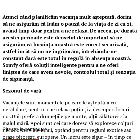
Atunci când planificăm vacanța mult așteptată, dorim
să ne asigurăm că luăm o pauză de la viața de zi cu zi,
având timp doar pentru a ne relaxa. De aceea, pe durata
acestei perioade este deosebit de important să ne
asigurăm că locuința noastră este corect securizată,
astfel încât să nu ne îngrijorăm, întrebându-ne
constant dacă este totul în regulă în absența noastră.
Somfy oferă soluții inteligente pentru a ne oferi
liniștea de care avem nevoie, controlul total și senzația
de siguranță.
Sezonul de vară
Vacanțele sunt momentele pe care le așteptăm cu
nerăbdare, pentru a ne relaxa puțin și a descoperi locuri
noi. Unii preferă drumețiile pe munte, alții călătoresc la
malul mării. Apoi sunt cei care doresc să exploreze colțuri
necunoscute ale lumii, optând pentru regiuni exotice sau
Citeste in continuare
orașe pitorești europene. Un lucru este sigur – în timp ce