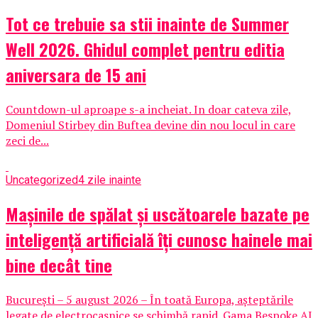
Tot ce trebuie sa stii inainte de Summer
Well 2026. Ghidul complet pentru editia
aniversara de 15 ani
Countdown-ul aproape s-a incheiat. In doar cateva zile,
Domeniul Stirbey din Buftea devine din nou locul in care
zeci de...
Uncategorized
4 zile inainte
Mașinile de spălat și uscătoarele bazate pe
inteligență artificială îți cunosc hainele mai
bine decât tine
București – 5 august 2026 – În toată Europa, așteptările
legate de electrocasnice se schimbă rapid. Gama Bespoke AI