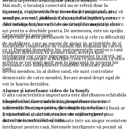
servicii la preturi avantajoase pentru membri.
Mai mult, o locuință conectată nu se referă doar la
In esenta, cooperativa functioneaza pe principiul „un
siguranță, ci și la confort și acces facil. Imaginează-ți să vii
membru, un vot”, indiferent de capitalul investit, ceea ce o
acasă pe o vreme ploioasă. Cu ajutorul soluțiilor pentru
diferentiaza fundamental de societatile comerciale clasice.
casă inteligentă, nu va fi nevoie să ieși din mașină și să te
uzi pentru a deschide poarta. De asemenea, este un sprijin
Caracteristici principale
important pentru persoanele în vârstă și cele cu dificultăți
de mobilitate, care au nevoie de ajutor în activitățile de zi
Societatile cooperative de consum din Romania au cateva
cu zi. Datorită inovațiilor lor, instrumentele pentru o casă
trasaturi definitorii. In primul rand, acestea sunt
inteligentă vor crește siguranța persoanelor în vârstă, iar
organizatii voluntare si deschise, ceea ce inseamna ca orice
acestea se vor simți mult mai în siguranță în propria lor
persoana care indeplineste conditiile statutare poate
casă.
deveni membru. In al doilea rand, ele sunt controlate
democratic de catre membri, fiecare avand drept egal de
vot in luarea deciziilor.
Alarme și interfoane video de la Somfy
O alta caracteristica importanta este distribuirea echitabila
a beneficiilor. Eventualele surplusuri financiare sunt
Simpla securizare a intrării în proprietate nu este
reinvestite in cooperativa, distribuite membrilor
suficientă. Pentru o protecție completă, o variantă bună ar
proportional cu activitatea lor sau utilizate pentru
fi să instalăm și alarme, camere de supraveghere și un
dezvoltarea serviciilor oferite.
sistem de interfon video, îmbinate într-un singur ecosistem
inteligent pentru casă. Sistemele inteligente vă permit să