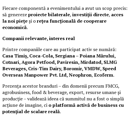
Fiecare componentă a evenimentului a avut un scop precis:
să genereze
proiecte bilaterale
,
investiții directe
,
acces
la noi piețe
și o
rețea funcțională de cooperare
economică
.
Companii relevante, interes real
Printre companiile care au participat activ se numără:
Casa Timiș, Coca-Cola, Sergiana – Poiana Mărului,
Cotnari, Agora Petfood, Paviresin, Mirdatod, SLMG
Beverages, Cris-Tim Dairy, Boromir, VMDW, Speed
Overseas Manpower Pvt. Ltd, Neophron
,
Ecoferm
.
Prezența acestor branduri – din domenii precum FMCG,
agrobusiness, food & beverage, export, resurse umane și
producție – validează ideea că summitul nu a fost o simplă
acțiune de imagine, ci
o platformă activă de business cu
potențial de scalare reală
.