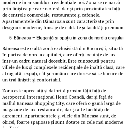
moderne în ansambluri rezidențiale noi. Zona se remarcă
prin liniștea pe care o oferă, dar și prin proximitatea față
de centrele comerciale, restaurante și cafenele.
Apartamentele din Dămăroaia sunt caracterizate prin
designuri moderne, finisaje de calitate și facilități premium.
Băneasa – Eleganță și spațiu în zona de nord a orașului
Băneasa este o altă zonă exclusivistă din București, situată
în partea de nord a capitalei, care oferă locuințe de lux
într-un cadru natural deosebit. Este cunoscută pentru
villele de lux și complexele rezidențiale de înaltă clasă, care
atrag atât expați, cât și români care doresc să se bucure de
un trai liniștit și confortabil.
Zona este apreciată și datorită proximității față de
Aeroportul Internațional Henri Coandă, dar și față de
mallul Băneasa Shopping City, care oferă o gamă largă de
magazine de lux, restaurante, dar și alte facilități de
agrement. Apartamentele și vilele din Băneasa sunt, de
obicei, foarte spațioase și sunt dotate cu cele mai moderne