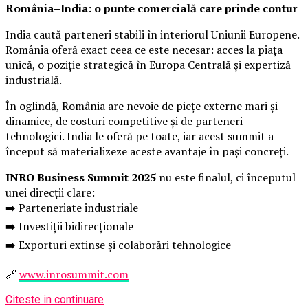
România–India: o punte comercială care prinde contur
India caută parteneri stabili în interiorul Uniunii Europene.
România oferă exact ceea ce este necesar: acces la piața
unică, o poziție strategică în Europa Centrală și expertiză
industrială.
În oglindă, România are nevoie de piețe externe mari și
dinamice, de costuri competitive și de parteneri
tehnologici. India le oferă pe toate, iar acest summit a
început să materializeze aceste avantaje în pași concreți.
INRO Business Summit 2025
nu este finalul, ci începutul
unei direcții clare:
➡️ Parteneriate industriale
➡️ Investiții bidirecționale
➡️ Exporturi extinse și colaborări tehnologice
🔗
www.inrosummit.com
Citeste in continuare