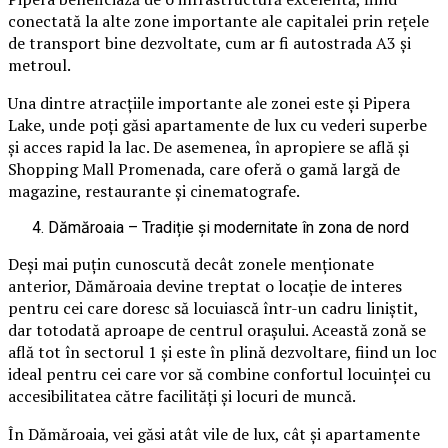
conectată la alte zone importante ale capitalei prin rețele
de transport bine dezvoltate, cum ar fi autostrada A3 și
metroul.
Una dintre atracțiile importante ale zonei este și Pipera
Lake, unde poți găsi apartamente de lux cu vederi superbe
și acces rapid la lac. De asemenea, în apropiere se află și
Shopping Mall Promenada, care oferă o gamă largă de
magazine, restaurante și cinematografe.
Dămăroaia – Tradiție și modernitate în zona de nord
Deși mai puțin cunoscută decât zonele menționate
anterior, Dămăroaia devine treptat o locație de interes
pentru cei care doresc să locuiască într-un cadru liniștit,
dar totodată aproape de centrul orașului. Această zonă se
află tot în sectorul 1 și este în plină dezvoltare, fiind un loc
ideal pentru cei care vor să combine confortul locuinței cu
accesibilitatea către facilități și locuri de muncă.
În Dămăroaia, vei găsi atât vile de lux, cât și apartamente