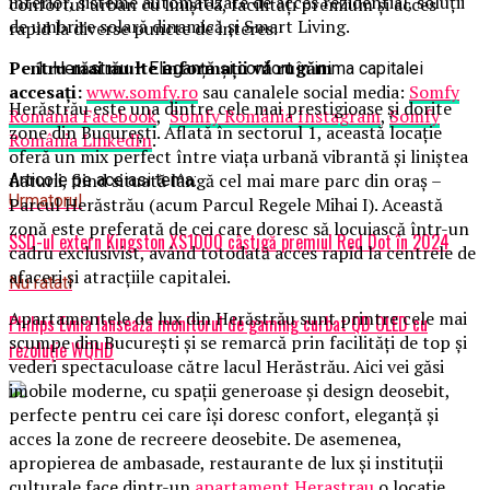
interior, sisteme automatizate de acces rezidential, soluţii
confortul urban cu liniștea, facilități premium și acces
de umbrire solară dinamică și Smart Living.
rapid la diverse puncte de interes.
Pentru mai multe informații vă rugăm
Herăstrău – Eleganță și confort în inima capitalei
accesați:
www.somfy.ro
sau canalele social media:
Somfy
Herăstrău este una dintre cele mai prestigioase și dorite
România Facebook
,
Somfy România Instagram
,
Somfy
zone din București. Aflată în sectorul 1, această locație
România LinkedIn
.
oferă un mix perfect între viața urbană vibrantă și liniștea
naturii, fiind situată lângă cel mai mare parc din oraș –
Articole pe aceiasi tema:
Urmatorul
Parcul Herăstrău (acum Parcul Regele Mihai I). Această
zonă este preferată de cei care doresc să locuiască într-un
SSD-ul extern Kingston XS1000 câștigă premiul Red Dot în 2024
cadru exclusivist, având totodată acces rapid la centrele de
afaceri și atracțiile capitalei.
Nu ratati
Apartamentele de lux din Herăstrău sunt printre cele mai
Philips Evnia lansează monitorul de gaming curbat QD OLED cu
scumpe din București și se remarcă prin facilități de top și
rezoluție WQHD
vederi spectaculoase către lacul Herăstrău. Aici vei găsi
imobile moderne, cu spații generoase și design deosebit,
perfecte pentru cei care își doresc confort, eleganță și
acces la zone de recreere deosebite. De asemenea,
apropierea de ambasade, restaurante de lux și instituții
culturale face dintr-un
apartament
Her
a
str
a
u
o locație