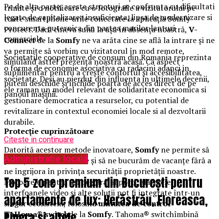
Pe de alta parte, aceste structuri se confrunta cu dificultati
trimite și o notificare cu o fotografie a vizitatorului pe
legate de capitalizarea insuficienta, lipsa de modernizare si
toate smartphone-urile conectate la aplicația Somfy
concurenta puternica din partea marilor lanturi
Protect. Dacă cineva sună la ușă în absența noastră,
V-
comerciale.
Connect
de la
Somfy
ne va arăta cine se află la intrare și ne
va permite să vorbim cu vizitatorul în mod remote,
Societatile cooperative de consum din Romania reprezinta
simulând astfel prezența noastră acasă. Ca aspect
o forma de economie asociativa cu radacini adanci in
suplimentar pentru a crește confortul și accesibilitatea,
societate. Desi au pierdut din influenta in ultimele decenii,
putem deschide și închide poarta de acces direct de pe
ele raman un model relevant de solidaritate economica si
panoul mașinii.
gestionare democratica a resurselor, cu potential de
revitalizare in contextul economiei locale si al dezvoltarii
durabile.
Protecție cuprinzătoare
Citeste in continuare
Datorită acestor metode inovatoare,
Somfy
ne permite să
Administrație locală
protejăm eficient casele și să ne bucurăm de vacanțe fără a
ne îngrijora în privința securității proprietății noastre.
Top 5 zone premium din București pentru
Motoarele pentru uși de garaj si porți, alarmele,
interfoanele video și alte soluții pot fi integrate într-un
apartamente de lux: Herăstrău, Floreasca,
singur ecosistem, folosind
unitatea de control
TaHoma
®
switch
de la
Somfy
. Tahoma
®
switchîmbină
Pipera și altele