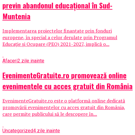
previn abandonul educațional în Sud-
Muntenia
Implementarea proiectelor finanțate prin fonduri
europene, în special a celor derulate prin Programul
Educație și Ocupare (PEO) 2021-2027, implică o...
Afaceri
2 zile inainte
EvenimenteGratuite.ro promovează online
evenimentele cu acces gratuit din România
EvenimenteGratuite.ro este o platformă online dedicată
promovării evenimentelor cu acces gratuit din România,
care permite publicului să le descopere în...
Uncategorized
4 zile inainte