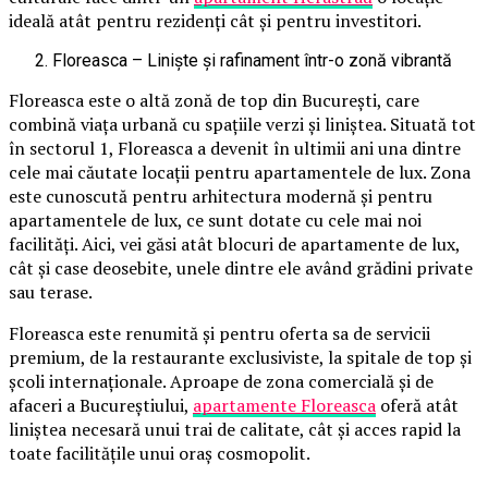
ideală atât pentru rezidenți cât și pentru investitori.
Floreasca – Liniște și rafinament într-o zonă vibrantă
Floreasca este o altă zonă de top din București, care
combină viața urbană cu spațiile verzi și liniștea. Situată tot
în sectorul 1, Floreasca a devenit în ultimii ani una dintre
cele mai căutate locații pentru apartamentele de lux. Zona
este cunoscută pentru arhitectura modernă și pentru
apartamentele de lux, ce sunt dotate cu cele mai noi
facilități. Aici, vei găsi atât blocuri de apartamente de lux,
cât și case deosebite, unele dintre ele având grădini private
sau terase.
Floreasca este renumită și pentru oferta sa de servicii
premium, de la restaurante exclusiviste, la spitale de top și
școli internaționale. Aproape de zona comercială și de
afaceri a Bucureștiului,
apartamente
Floreasca
oferă atât
liniștea necesară unui trai de calitate, cât și acces rapid la
toate facilitățile unui oraș cosmopolit.