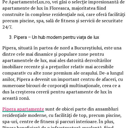
Pe ApartamenteLux.ro, vei găsi o selecție impresionantă de
apartamente de lux în Floreasca, majoritatea fiind
construite în complexe rezidențiale noi, care oferă facilități
precum piscine, spa, sală de fitness și servicii de securitate
24/7.
Pipera – Un hub modern pentru viața de lux
Pipera, situată în partea de nord a Bucureștiului, este una
dintre cele mai dinamice și populare zone pentru
apartamentele de lux, mai ales datorită dezvoltărilor
imobiliare recente și a prețurilor relativ mai accesibile
comparativ cu alte zone premium ale orașului. De-a lungul
anilor, Pipera a devenit un important centru de afaceri, cu
numeroase birouri de corporații multinaționale, ceea ce a
dus la creșterea cererii pentru apartamente de lux în
această zonă.
Pipera
apartamente
sunt de obicei parte din ansambluri
rezidențiale moderne, cu facilități de top, precum piscine,
spa-uri, centre de fitness și parcuri interioare. În plus,
Pipera beneficiază de o infrastructură excelentă, fiind