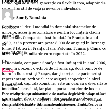
tehnologia de ultimă generație cu flexibilitatea, adaptându-
se oricărui stil de viață și nevoilor individuale.
Despre Somfy România
Somfy este liderul mondial în domeniul sistemelor de
Publicat
umbrire, acces și automatizare pentru locuințe și clădiri
acum 1 an
comerciale. Compania a fost fondată în Franţa, în anul
1969, iar în prezent are peste 6.000 de angajați în întreaga
pe
lume, 8 fabrici în Franța, Italia, Polonia, Tunisia și China, cu
iunie 11, 2025
afaceri de 1,53 miliarde euro raportate în 2022.
De
În România, compania Somfy a fost înființată în anul 2006,
având în prezent o echipă de 11 angajați, două puncte de
Razvan
lucru în București și Brașov, dar și o rețea de parteneri și
reprezentanţi teritoriali care asigură acoperirea la nivel
Bucureștiul, capitala României, este un oraș cu o diversitate
naţional.
imobiliară deosebită, iar piața apartamentelor de lux nu
Portofoliul de produse include o ofertă globală adaptată
face excepție. Atunci când vine vorba de achiziționarea unui
tuturor tipurilor de aplicații: sisteme de motorizare și
apartament de lux, alegerea locației joacă un rol esențial.
comandă destinate tehnicii de umbrire pentru exterior și
Orașul oferă mai multe zone exclusive care îmbină