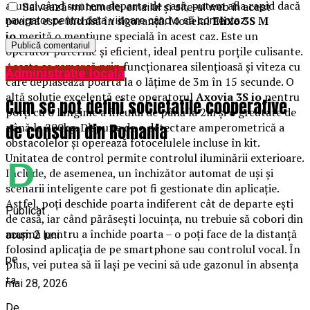
atunci când suntem departe de casă, putem afla rapid dacă
Salvează-mi numele, emailul și site-ul web în acest
poarta este închisă în siguranță. Modelul
Elixo 3S M
navigator pentru data viitoare când o să comentez.
io
merită o mențiune specială în acest caz. Este un
operator puternic și eficient, ideal pentru porțile culisante.
Acesta se remarcă prin funcționarea silențioasă și viteza cu
Administrație locală
care deplasează poarta la o lățime de 3m în 15 secunde. O
altă soluție excelentă este operatorul
Axovia 3S io
pentru
Cum se pot defini societatile cooperative
porți cu o lungime a fileului de până la 2m și o greutate de
de consum din Romania
până la 200kg. Dispune de o detectare amperometrică a
obstacolelor și operează fotocelulele incluse în kit.
Unitatea de control permite controlul iluminării exterioare.
Include, de asemenea, un închizător automat de uși și
scenarii inteligente care pot fi gestionate din aplicație.
Astfel, poți deschide poarta indiferent cât de departe ești
Publicat
de casă, iar când părăsești locuința, nu trebuie să cobori din
mașină pentru a închide poarta – o poți face de la distanță
acum 2 luni
folosind aplicația de pe smartphone sau controlul vocal. În
pe
plus, vei putea să îi lași pe vecini să ude gazonul în absența
ta.
mai 28, 2026
De