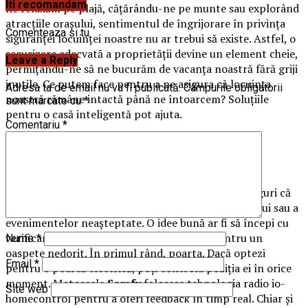
Iti recomandam
ne relaxăm pe plajă, cățărându-ne pe munte sau explorând
atracțiile orașului, sentimentul de îngrijorare în privința
Comenteaza si tu
siguranței locuinței noastre nu ar trebui să existe. Astfel, o
securizare adecvată a proprietății devine un element cheie,
Leave a Reply
permițându-ne să ne bucurăm de vacanța noastră fără griji
inutile. Ce putem face pentru a ne asigura că locuința
Adresa ta de email nu va fi publicată.
Câmpurile obligatorii
noastră rămâne intactă până ne întoarcem? Soluțiile
sunt marcate cu
*
pentru o casă inteligentă pot ajuta.
Comentariu
*
Accesul în proprietate și garaj
Înainte să pleci în vacanța de vis, ar trebui să te asiguri că
locuința ta este securizată adecvat împotriva furtului sau a
evenimentelor neașteptate. O idee bună ar fi să începi cu
verificarea potențialelor puncte de acces pentru un
Nume
*
oaspete nedorit. În primul rând, poarta. Dacă optezi
Email
*
pentru o poartă electrică, poți controla poziția ei în orice
moment. Motoarele
Somfy
folosesc tehnologia radio io-
Site web
homecontrol pentru a oferi feedback în timp real. Chiar și