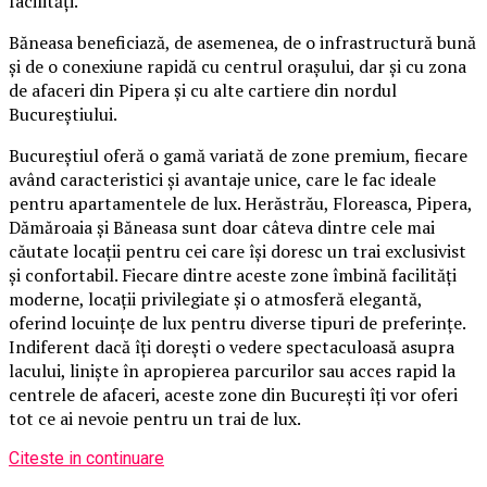
facilități.
Băneasa beneficiază, de asemenea, de o infrastructură bună
și de o conexiune rapidă cu centrul orașului, dar și cu zona
de afaceri din Pipera și cu alte cartiere din nordul
Bucureștiului.
Bucureștiul oferă o gamă variată de zone premium, fiecare
având caracteristici și avantaje unice, care le fac ideale
pentru apartamentele de lux. Herăstrău, Floreasca, Pipera,
Dămăroaia și Băneasa sunt doar câteva dintre cele mai
căutate locații pentru cei care își doresc un trai exclusivist
și confortabil. Fiecare dintre aceste zone îmbină facilități
moderne, locații privilegiate și o atmosferă elegantă,
oferind locuințe de lux pentru diverse tipuri de preferințe.
Indiferent dacă îți dorești o vedere spectaculoasă asupra
lacului, liniște în apropierea parcurilor sau acces rapid la
centrele de afaceri, aceste zone din București îți vor oferi
tot ce ai nevoie pentru un trai de lux.
Citeste in continuare