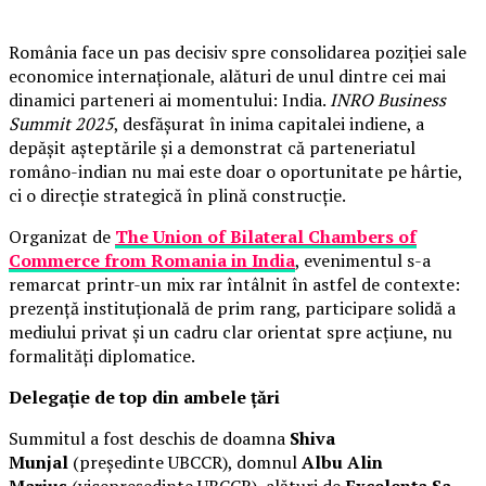
România face un pas decisiv spre consolidarea poziției sale
economice internaționale, alături de unul dintre cei mai
dinamici parteneri ai momentului: India.
INRO Business
Summit 2025
, desfășurat în inima capitalei indiene, a
depășit așteptările și a demonstrat că parteneriatul
româno-indian nu mai este doar o oportunitate pe hârtie,
ci o direcție strategică în plină construcție.
Organizat de
The Union of Bilateral Chambers of
Commerce from Romania in India
, evenimentul s-a
remarcat printr-un mix rar întâlnit în astfel de contexte:
prezență instituțională de prim rang, participare solidă a
mediului privat și un cadru clar orientat spre acțiune, nu
formalități diplomatice.
Delegație de top din ambele țări
Summitul a fost deschis de doamna
Shiva
Munjal
(președinte UBCCR), domnul
Albu Alin