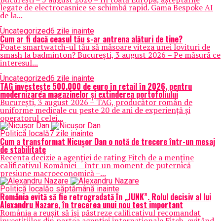
legate de electrocasnice se schimbă rapid. Gama Bespoke AI
de la...
Uncategorized
6 zile inainte
Cum ar fi dacă ceasul tău s-ar antrena alături de tine?
Poate smartwatch-ul tău să măsoare viteza unei lovituri de
smash la badminton? București, 3 august 2026 – Pe măsură ce
interesul...
Uncategorized
6 zile inainte
TAG investește 500.000 de euro în retail în 2026, pentru
modernizarea magazinelor și extinderea portofoliului
București, 3 august 2026 – TAG, producător român de
uniforme medicale cu peste 20 de ani de experiență și
operatorul celei...
Politică locală
7 zile inainte
Cum a transformat Nicușor Dan o notă de trecere într-un mesaj
de stabilitate
Recenta decizie a agenției de rating Fitch de a menține
calificativul României – într-un moment de puternică
presiune macroeconomică –...
Politică locală
o săptămână inainte
România evită să fie retrogradată în „JUNK”. Rolul decisiv al lui
Alexandru Nazare, în trecerea unui nou test important
România a reușit să își păstreze calificativul recomandat
investițiilor din partea agenției internaționale Fitch, evitând