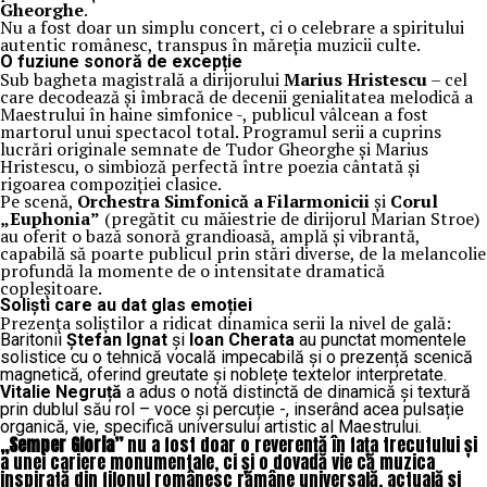
Gheorghe
.
Nu a fost doar un simplu concert, ci o celebrare a spiritului
autentic românesc, transpus în măreția muzicii culte.
O fuziune sonoră de excepție
Sub bagheta magistrală a dirijorului
Marius Hristescu
– cel
care decodează și îmbracă de decenii genialitatea melodică a
Maestrului în haine simfonice -, publicul vâlcean a fost
martorul unui spectacol total. Programul serii a cuprins
lucrări originale semnate de Tudor Gheorghe și Marius
Hristescu, o simbioză perfectă între poezia cântată și
rigoarea compoziției clasice.
Pe scenă,
Orchestra Simfonică a Filarmonicii
și
Corul
„Euphonia”
(pregătit cu măiestrie de dirijorul Marian Stroe)
au oferit o bază sonoră grandioasă, amplă și vibrantă,
capabilă să poarte publicul prin stări diverse, de la melancolie
profundă la momente de o intensitate dramatică
copleșitoare.
Soliști care au dat glas emoției
Prezența soliștilor a ridicat dinamica serii la nivel de gală:
Baritonii
Ștefan Ignat
și
Ioan Cherata
au punctat momentele
solistice cu o tehnică vocală impecabilă și o prezență scenică
magnetică, oferind greutate și noblețe textelor interpretate.
Vitalie Negruță
a adus o notă distinctă de dinamică și textură
prin dublul său rol – voce și percuție -, inserând acea pulsație
organică, vie, specifică universului artistic al Maestrului.
„Semper Gloria”
nu a fost doar o reverență în fața trecutului și
a unei cariere monumentale, ci și o dovadă vie că muzica
inspirată din filonul românesc rămâne universală, actuală și