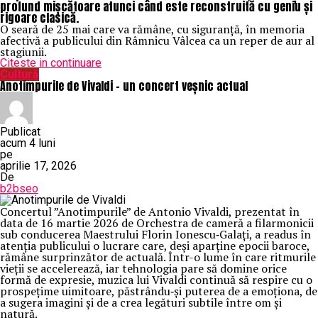
profund mișcătoare atunci când este reconstruită cu geniu și
rigoare clasică.
O seară de 25 mai care va rămâne, cu siguranță, în memoria
afectivă a publicului din Râmnicu Vâlcea ca un reper de aur al
stagiunii.
Citeste in continuare
Cultură
Anotimpurile de Vivaldi – un concert veșnic actual
Publicat
acum 4 luni
pe
aprilie 17, 2026
De
b2bseo
Concertul ”Anotimpurile” de Antonio Vivaldi, prezentat în
data de 16 martie 2026 de Orchestra de cameră a filarmonicii
sub conducerea Maestrului Florin Ionescu‑Galați, a readus în
atenția publicului o lucrare care, deși aparține epocii baroce,
rămâne surprinzător de actuală. Într-o lume în care ritmurile
vieții se accelerează, iar tehnologia pare să domine orice
formă de expresie, muzica lui Vivaldi continuă să respire cu o
prospețime uimitoare, păstrându‑și puterea de a emoționa, de
a sugera imagini și de a crea legături subtile între om și
natură.