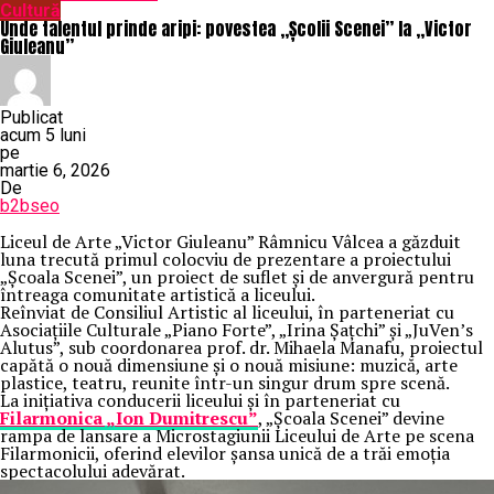
Cultură
Unde talentul prinde aripi: povestea „Școlii Scenei” la „Victor
Giuleanu”
Publicat
acum 5 luni
pe
martie 6, 2026
De
b2bseo
Liceul de Arte „Victor Giuleanu” Râmnicu Vâlcea a găzduit
luna trecută primul colocviu de prezentare a proiectului
„Școala Scenei”, un proiect de suflet și de anvergură pentru
întreaga comunitate artistică a liceului.
Reînviat de Consiliul Artistic al liceului, în parteneriat cu
Asociațiile Culturale „Piano Forte”, „Irina Șațchi” și „JuVen’s
Alutus”, sub coordonarea prof. dr. Mihaela Manafu, proiectul
capătă o nouă dimensiune și o nouă misiune: muzică, arte
plastice, teatru, reunite într-un singur drum spre scenă.
La inițiativa conducerii liceului și în parteneriat cu
Filarmonica „Ion Dumitrescu”
, „Școala Scenei” devine
rampa de lansare a Microstagiunii Liceului de Arte pe scena
Filarmonicii, oferind elevilor șansa unică de a trăi emoția
spectacolului adevărat.