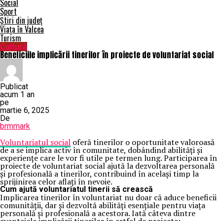
Social
Sport
Știri din județ
Viața în Valcea
Turism
Cultură
Beneficiile implicării tinerilor în proiecte de voluntariat social
Publicat
acum 1 an
pe
martie 6, 2025
De
brmmark
Voluntariatul social
oferă tinerilor o oportunitate valoroasă
de a se implica activ în comunitate, dobândind abilități și
experiențe care le vor fi utile pe termen lung. Participarea în
proiecte de voluntariat social ajută la dezvoltarea personală
și profesională a tinerilor, contribuind în același timp la
sprijinirea celor aflați în nevoie.
Cum ajută voluntariatul tinerii să crească
Implicarea tinerilor în voluntariat nu doar că aduce beneficii
comunității, dar și dezvoltă abilități esențiale pentru viața
personală și profesională a acestora. Iată câteva dintre