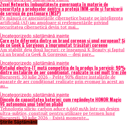
Zyxel Networks îmbunătățește guvernanța în materie de
securitate a produselor pentru a proteja IMM-urile și furnizorii
de servicii de gestionare (MSP)
Pe măsură ce amenințările cibernetice bazate pe inteligența
artificială (AI) iau amploare și reglementările privind
securitatea cibernetică devin tot mai...
Uncategorized
o săptămână inainte
Care este diferența dintre un brand coreean și unul european? Și
de ce Geek & Gorgeous a împrumutat trăsături coreene
Am stabilit deja două lucruri: ce înseamnă K-Beauty și faptul
că un brand ca Geek & Gorgeous — deși pare...
Uncategorized
o săptămână inainte
Retailul electro-IT mută competiția de la produs la servicii: 90%
dintre instalările de aer condiționat, realizate în cel mult trei zile
București, 30 iulie 2026 – Peste 90% dintre instalările de
aparate de aer condiționat realizate prin evomag în acest an
au...
Uncategorized
o săptămână inainte
Dincolo de capacitatea bateriei: cum regândește HONOR Magic
V6 autonomia unui telefon pliabil
Tehnologia siliciu-carbon aduce 6.660 mAh într-un design
ultra-subțire, construit pentru utilizare pe termen lung
București, 30 iulie 2026 – Există momente...
Știrile Săptămânii