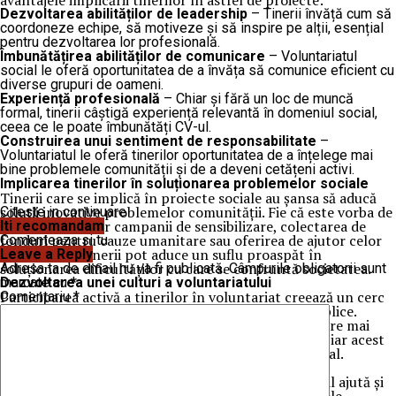
avantajele implicării tinerilor în astfel de proiecte:
Dezvoltarea abilităților de leadership
– Tinerii învăță cum să
coordoneze echipe, să motiveze și să inspire pe alții, esențial
pentru dezvoltarea lor profesională.
Îmbunătățirea abilităților de comunicare
– Voluntariatul
social le oferă oportunitatea de a învăța să comunice eficient cu
diverse grupuri de oameni.
Experiență profesională
– Chiar și fără un loc de muncă
formal, tinerii câștigă experiență relevantă în domeniul social,
ceea ce le poate îmbunătăți CV-ul.
Construirea unui sentiment de responsabilitate
–
Voluntariatul le oferă tinerilor oportunitatea de a înțelege mai
bine problemele comunității și de a deveni cetățeni activi.
Implicarea tinerilor în soluționarea problemelor sociale
Tinerii care se implică în proiecte sociale au șansa să aducă
soluții inovative problemelor comunității. Fie că este vorba de
Citeste in continuare
organizarea unor campanii de sensibilizare, colectarea de
Iti recomandam
fonduri pentru cauze umanitare sau oferirea de ajutor celor
Comenteaza si tu
defavorizați, tinerii pot aduce un suflu proaspăt în
Leave a Reply
soluționarea dificultăților cu care se confruntă societatea.
Adresa ta de email nu va fi publicată.
Câmpurile obligatorii sunt
Dezvoltarea unei culturi a voluntariatului
marcate cu
*
Participarea activă a tinerilor în voluntariat creează un cerc
Comentariu
*
vicios pozitiv, unde tinerii îi inspiră pe alții să se implice.
Astfel, se formează o cultură a voluntariatului în care mai
mulți tineri aleg să contribuie la binele comunității, iar acest
lucru generează schimbări semnificative la nivel local.
Încurajarea solidarității între generații
Implicarea tinerilor în proiecte de voluntariat social ajută și