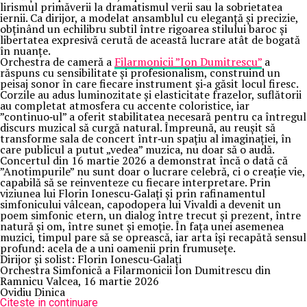
lirismul primăverii la dramatismul verii sau la sobrietatea
iernii. Ca dirijor, a modelat ansamblul cu eleganță și precizie,
obținând un echilibru subtil între rigoarea stilului baroc și
libertatea expresivă cerută de această lucrare atât de bogată
în nuanțe.
Orchestra de cameră a
Filarmonicii ”Ion Dumitrescu”
a
răspuns cu sensibilitate și profesionalism, construind un
peisaj sonor în care fiecare instrument și‑a găsit locul firesc.
Corzile au adus luminozitate și elasticitate frazelor, suflătorii
au completat atmosfera cu accente coloristice, iar
”continuo‑ul” a oferit stabilitatea necesară pentru ca întregul
discurs muzical să curgă natural. Împreună, au reușit să
transforme sala de concert într‑un spațiu al imaginației, în
care publicul a putut „vedea” muzica, nu doar să o audă.
Concertul din 16 martie 2026 a demonstrat încă o dată că
”Anotimpurile” nu sunt doar o lucrare celebră, ci o creație vie,
capabilă să se reinventeze cu fiecare interpretare. Prin
viziunea lui Florin Ionescu‑Galați și prin rafinamentul
simfonicului vâlcean, capodopera lui Vivaldi a devenit un
poem simfonic etern, un dialog între trecut și prezent, între
natură și om, între sunet și emoție. În fața unei asemenea
muzici, timpul pare să se oprească, iar arta își recapătă sensul
profund: acela de a uni oamenii prin frumusețe.
Dirijor și solist: Florin Ionescu‑Galați
Orchestra Simfonică a Filarmonicii Ion Dumitrescu din
Ramnicu Valcea, 16 martie 2026
Ovidiu Dinica
Citeste in continuare