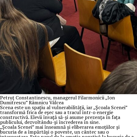
Petruț Constantinescu, managerul Filarmonicii „Ion
Dumitrescu” Râmnicu Vâlcea
Scena este un spațiu al vulnerabilității, iar „Școala Scenei”
transformă frica de eșec sau a tracul într-o energie
constructivă. Elevii învață să-și asume prezența în fața
publicului, dezvoltându-și încrederea în sine.
„Școala Scenei” mai înseamnă și eliberarea emoțiilor și
bucuria de a împărtăși o poveste, un cântec sau o
interpretare. Este pasul de la emoția negativă la bucuria de a