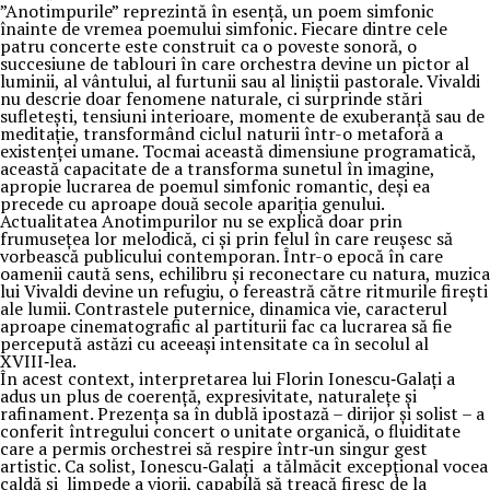
”Anotimpurile” reprezintă în esență, un poem simfonic
înainte de vremea poemului simfonic. Fiecare dintre cele
patru concerte este construit ca o poveste sonoră, o
succesiune de tablouri în care orchestra devine un pictor al
luminii, al vântului, al furtunii sau al liniștii pastorale. Vivaldi
nu descrie doar fenomene naturale, ci surprinde stări
sufletești, tensiuni interioare, momente de exuberanță sau de
meditație, transformând ciclul naturii într-o metaforă a
existenței umane. Tocmai această dimensiune programatică,
această capacitate de a transforma sunetul în imagine,
apropie lucrarea de poemul simfonic romantic, deși ea
precede cu aproape două secole apariția genului.
Actualitatea Anotimpurilor nu se explică doar prin
frumusețea lor melodică, ci și prin felul în care reușesc să
vorbească publicului contemporan. Într-o epocă în care
oamenii caută sens, echilibru și reconectare cu natura, muzica
lui Vivaldi devine un refugiu, o fereastră către ritmurile firești
ale lumii. Contrastele puternice, dinamica vie, caracterul
aproape cinematografic al partiturii fac ca lucrarea să fie
percepută astăzi cu aceeași intensitate ca în secolul al
XVIII‑lea.
În acest context, interpretarea lui Florin Ionescu‑Galați a
adus un plus de coerență, expresivitate, naturalețe și
rafinament. Prezența sa în dublă ipostază – dirijor și solist – a
conferit întregului concert o unitate organică, o fluiditate
care a permis orchestrei să respire într‑un singur gest
artistic. Ca solist, Ionescu‑Galați a tălmăcit excepțional vocea
caldă și limpede a viorii, capabilă să treacă firesc de la