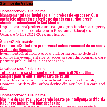
Știri noi din Vâlcea
Uncategorized
2 zile inainte
Managementul sprijinului social în proiectele europene: Cum
pachetele alimentare oferite pe durata cursurilor previn
abandonul educațional în Sud-Muntenia
Implementarea proiectelor finanțate prin fonduri europene,
în special a celor derulate prin Programul Educație și
Ocupare (PEO) 2021-2027, implică o...
Afaceri
2 zile inainte
EvenimenteGratuite.ro promovează online evenimentele cu acces
gratuit din România
EvenimenteGratuite.ro este o platformă online dedicată
promovării evenimentelor cu acces gratuit din România, care
permite publicului să le descopere în...
Uncategorized
4 zile inainte
Tot ce trebuie sa stii inainte de Summer Well 2026. Ghidul
complet pentru editia aniversara de 15 ani
Countdown-ul aproape s-a incheiat. In doar cateva zile,
Domeniul Stirbey din Buftea devine din nou locul in care zeci
de...
Uncategorized
4 zile inainte
Mașinile de spălat și uscătoarele bazate pe inteligență artificială
îți cunosc hainele mai bine decât tine
București – 5 august 2026 – În toată Europa, așteptările