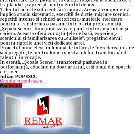
fi aplaudat și apreciat pentru efortul depus.
Talentul nu este suficient fără muncă. Această componentă
implică studiu sistematic, exerciții de dicție, mișcare scenică,
repetiții intense și tehnici actoricești/muzicale, necesare
pentru a transforma o pasiune într-o artă profesionistă.
„Școala Scenei” funcționează ca o punte între amatorism și
carieră. Aceasta oferă cunoștințele de bază, experiența
scenicului și familiarizarea cu „culisele”, pregătind elevul
pentru rigorile unei vieți dedicate artei.
Proiectul pune elevii în lumină, le întărește încrederea în sine
și îi pregătește pentru lumea spectacolelor, transformând
talentul în vocație.
În esență, „Școala Scenei” transformă pasiunea în
performanță, educând nu doar artistul, ci și omul din spatele
cortinei.
Iulian POPESCU
Citeste in continuare
Parteneri