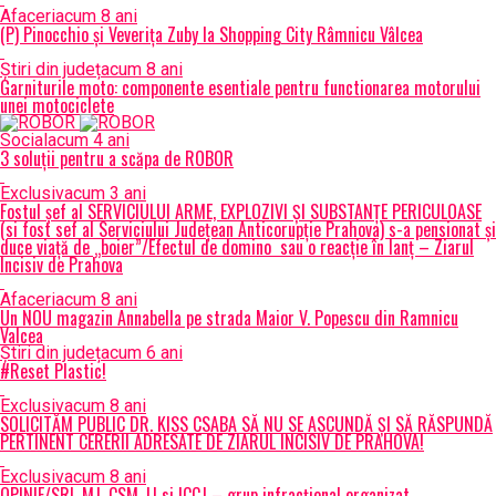
Afaceri
acum 8 ani
(P) Pinocchio și Veverița Zuby la Shopping City Râmnicu Vâlcea
Știri din județ
acum 8 ani
Garniturile moto: componente esentiale pentru functionarea motorului
unei motociclete
Social
acum 4 ani
3 soluții pentru a scăpa de ROBOR
Exclusiv
acum 3 ani
Fostul șef al SERVICIULUI ARME, EXPLOZIVI ŞI SUBSTANŢE PERICULOASE
(si fost sef al Serviciului Judeţean Anticorupţie Prahova) s-a pensionat și
duce viață de „boier”/Efectul de domino sau o reacție în lanț – Ziarul
Incisiv de Prahova
Afaceri
acum 8 ani
Un NOU magazin Annabella pe strada Maior V. Popescu din Ramnicu
Valcea
Știri din județ
acum 6 ani
#Reset Plastic!
Exclusiv
acum 8 ani
SOLICITĂM PUBLIC DR. KISS CSABA SĂ NU SE ASCUNDĂ ȘI SĂ RĂSPUNDĂ
PERTINENT CERERII ADRESATE DE ZIARUL INCISIV DE PRAHOVA!
Exclusiv
acum 8 ani
OPINIE/SRI, MJ, CSM, IJ si ICCJ – grup infracțional organizat