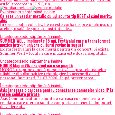
astfel trecerea în JUNK, un...
Eveniment
o săptămână inainte
Ce este un vestiar metalic cu uși scurte tip NEST și când merită
ales
În orice spațiu colectiv, fie că este vorba despre o fabrică, un
atelier, o sală de sport, o instituție de...
Uncategorized
o săptămână inainte
SUMMER WELL implineste 15 ani. Festivalul care a transformat
muzica intr-un univers cultural revine in august
Exista festivaluri la care mergi pentru un concert. Si exista
Summer Well – locul in care muzica este doar inceputul....
Uncategorized
o săptămână inainte
HONOR Magic V6: designul care se poartă
HONOR propune o nouă perspectivă asupra telefoanelor
pliabile: din dispozitive tehnologice în accesorii de stil
personal București, 31.07.2026: După prezentarea...
Uncategorized
o săptămână inainte
Axis lanseaza o carcasa pentru conectarea camerelor video IP la
retele celulare private
Axis Communications anunta o carcasa cu conectivitate
celulara, care ofera o solutie completa si eficienta din punct
de vedere al...
Uncategorized
o săptămână inainte