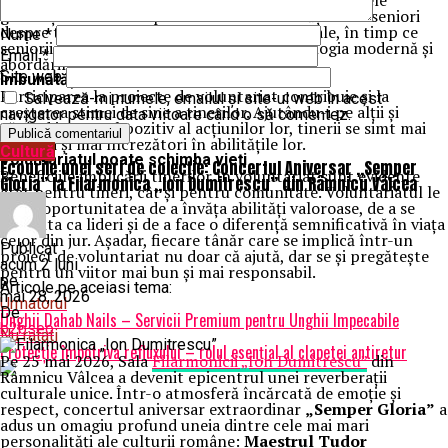
la construirea unor legături puternice între diferitele
generații. Tinerii au oportunitatea de a învăța de la seniori
despre tradiții, valori și responsabilități sociale, în timp ce
Nume
*
seniorii pot învăța de la tineri despre tehnologia modernă și
Email
*
abordările inovative.
Site web
Îmbunătățirea stimei de sine
Participarea la proiecte de voluntariat contribuie și la
Salvează-mi numele, emailul și site-ul web în acest
creșterea stimei de sine a tinerilor. Ajutându-i pe alții și
navigator pentru data viitoare când o să comentez.
văzând impactul pozitiv al acțiunilor lor, tinerii se simt mai
valoroși și mai încrezători în abilitățile lor.
Cultură
Voluntariatul poate schimba vieți
Ecourile unei seri de colecție: Concertul Aniversar „Semper
Beneficiile implicării tinerilor în voluntariat sunt evidente
Gloria” la Filarmonica „Ion Dumitrescu” din Râmnicu Vâlcea
atât pentru tineri, cât și pentru comunitate. Voluntariatul le
oferă oportunitatea de a învăța abilități valoroase, de a se
dezvolta ca lideri și de a face o diferență semnificativă în viața
celor din jur. Așadar, fiecare tânăr care se implică într-un
Publicat
proiect de voluntariat nu doar că ajută, dar se și pregătește
acum 2 luni
pentru un viitor mai bun și mai responsabil.
pe
Articole pe aceiasi tema:
mai 28, 2026
Urmatorul
De
Unghii Dahab Nails – Servicii Premium pentru Unghii Impecabile
b2bseo
Nu ratati
Protecție împotriva refluxului – rolul esențial al clapetei antiretur
Pe 25 mai 2026, Sala
Filarmonicii „Ion Dumitrescu”
din
Râmnicu Vâlcea a devenit epicentrul unei reverberații
culturale unice. Într-o atmosferă încărcată de emoție și
respect, concertul aniversar extraordinar
„Semper Gloria”
a
adus un omagiu profund uneia dintre cele mai mari
personalități ale culturii române:
Maestrul Tudor