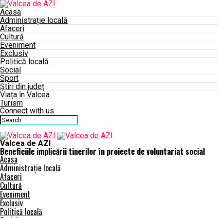
Acasa
Administrație locală
Afaceri
Cultură
Eveniment
Exclusiv
Politică locală
Social
Sport
Știri din județ
Viața în Valcea
Turism
Connect with us
Valcea de AZI
Beneficiile implicării tinerilor în proiecte de voluntariat social
Acasa
Administrație locală
Afaceri
Cultură
Eveniment
Exclusiv
Politică locală