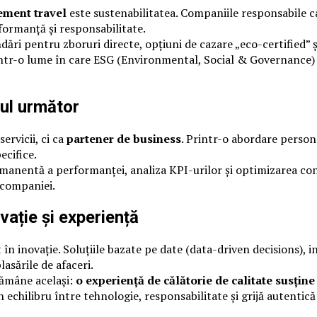
ment travel
este sustenabilitatea. Companiile responsabile ca
formanță și responsabilitate.
ri pentru zboruri directe, opțiuni de cazare „eco-certified” 
ntr-o lume în care ESG (Environmental, Social & Governance) de
lul următor
ervicii, ci ca
partener de business
. Printr-o abordare person
ecifice.
anentă a performanței, analiza KPI-urilor și optimizarea con
e companiei.
vație și experiență
 în inovație. Soluțiile bazate pe date (data-driven decisions),
sările de afaceri.
rămâne același:
o experiență de călătorie de calitate susți
 echilibru între tehnologie, responsabilitate și grijă autentică