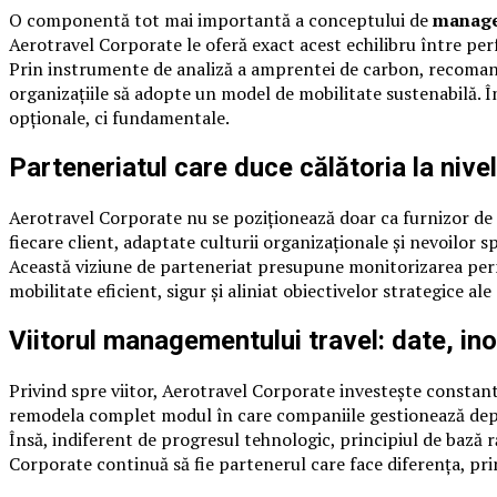
O componentă tot mai importantă a conceptului de
manage
Aerotravel Corporate le oferă exact acest echilibru între per
Prin instrumente de analiză a amprentei de carbon, recomandă
organizațiile să adopte un model de mobilitate sustenabilă. Î
opționale, ci fundamentale.
Parteneriatul care duce călătoria la nive
Aerotravel Corporate nu se poziționează doar ca furnizor de s
fiecare client, adaptate culturii organizaționale și nevoilor sp
Această viziune de parteneriat presupune monitorizarea perm
mobilitate eficient, sigur și aliniat obiectivelor strategice al
Viitorul managementului travel: date, ino
Privind spre viitor, Aerotravel Corporate investește constant
remodela complet modul în care companiile gestionează depla
Însă, indiferent de progresul tehnologic, principiul de bază 
Corporate continuă să fie partenerul care face diferența, prin