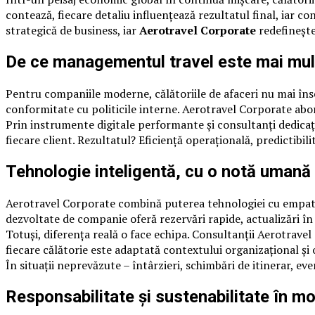
contează, fiecare detaliu influențează rezultatul final, iar co
strategică de business, iar
Aerotravel Corporate
redefinește
De ce managementul travel este mai mul
Pentru companiile moderne, călătoriile de afaceri nu mai înse
conformitate cu politicile interne. Aerotravel Corporate ab
Prin instrumente digitale performante și consultanți dedicați
fiecare client. Rezultatul? Eficiență operațională, predictibili
Tehnologie inteligentă, cu o notă umană
Aerotravel Corporate combină puterea tehnologiei cu empatia
dezvoltate de companie oferă rezervări rapide, actualizări în
Totuși, diferența reală o face echipa. Consultanții Aerotrave
fiecare călătorie este adaptată contextului organizațional și 
În situații neprevăzute – întârzieri, schimbări de itinerar, 
Responsabilitate și sustenabilitate în mo