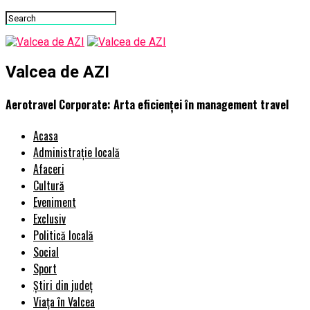
Valcea de AZI
Aerotravel Corporate: Arta eficienței în management travel
Acasa
Administrație locală
Afaceri
Cultură
Eveniment
Exclusiv
Politică locală
Social
Sport
Știri din județ
Viața în Valcea