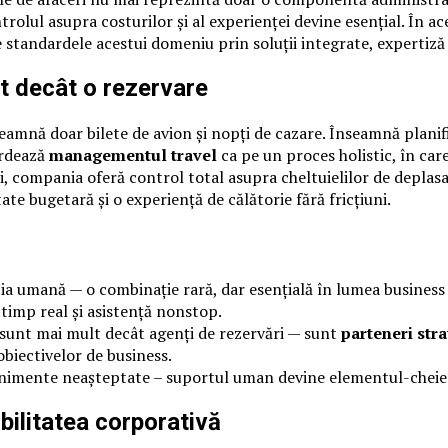
ntrolul asupra costurilor și al experienței devine esențial. În a
 standardele acestui domeniu prin soluții integrate, expertiză 
t decât o rezervare
amnă doar bilete de avion și nopți de cazare. Înseamnă planific
ordează
managementul travel
ca pe un proces holistic, în car
, compania oferă control total asupra cheltuielilor de deplasa
tate bugetară și o experiență de călătorie fără fricțiuni.
 umană — o combinație rară, dar esențială în lumea business 
 timp real și asistență nonstop.
l sunt mai mult decât agenți de rezervări — sunt
parteneri stra
obiectivelor de business.
evenimente neașteptate – suportul uman devine elementul-cheie c
bilitatea corporativă