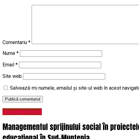
Comentariu
*
Nume
*
Email
*
Site web
Salvează-mi numele, emailul și site-ul web în acest navigat
Uncategorized
Managementul sprijinului social în proiecte
educațional în Sud-Muntenia