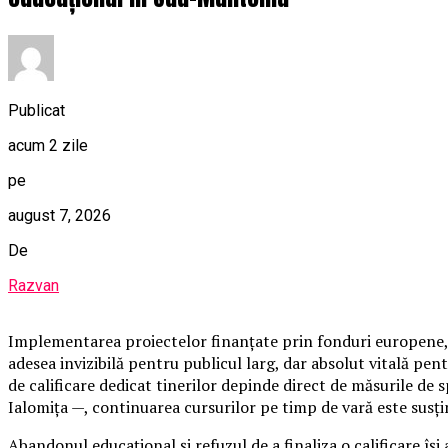
Publicat
acum 2 zile
pe
august 7, 2026
De
Razvan
Implementarea proiectelor finanțate prin fonduri europene, 
adesea invizibilă pentru publicul larg, dar absolut vitală pen
de calificare dedicat tinerilor depinde direct de măsurile de
Ialomița —, continuarea cursurilor pe timp de vară este susț
Abandonul educațional și refuzul de a finaliza o calificare își