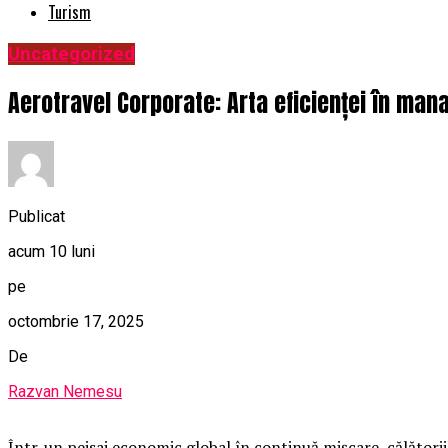
Turism
Uncategorized
Aerotravel Corporate: Arta eficienței în man
Publicat
acum 10 luni
pe
octombrie 17, 2025
De
Razvan Nemesu
Într-un peisaj economic global în continuă mișcare, călătorii