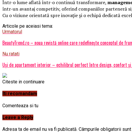
Într-o lume aflată într-o continuă transformare,
managemen
într-un avantaj competitiv, oferind companiilor parteneră sig
Cu o viziune orientată spre inovație și o echipă dedicată exc
Articole pe aceiasi tema:
Urmatorul
BeautyTrend.ro – noua revistă online care redefinește conceptul de frum
Nu ratati
Uși de apartament interior – echilibrul perfect între design, confort și
Citeste in continuare
Iti recomandam
Comenteaza si tu
Leave a Reply
Adresa ta de email nu va fi publicată.
Câmpurile obligatorii sun