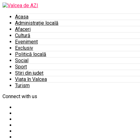
Acasa
Administrație locală
Afaceri
Cultură
Eveniment
Exclusiv
Politică locală
Social
Sport
Știri din județ
Viața în Valcea
Turism
Connect with us