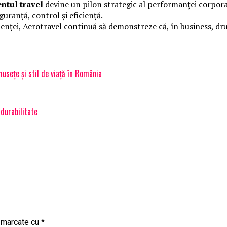
tul travel
devine un pilon strategic al performanței corpor
uranță, control și eficiență.
elenței, Aerotravel continuă să demonstreze că, în business, dr
usețe și stil de viață în România
 durabilitate
t marcate cu
*