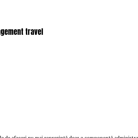
agement travel
le de afaceri nu mai reprezintă doar o componentă administrativ