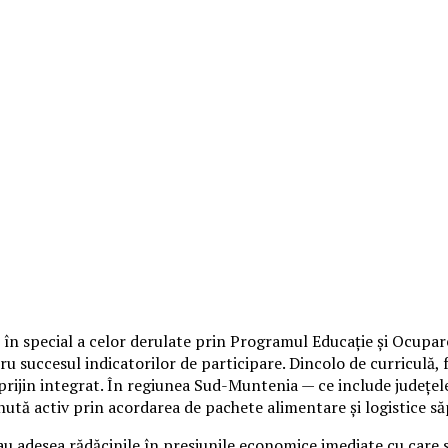
în special a celor derulate prin Programul Educație și Ocupar
tru succesul indicatorilor de participare. Dincolo de curriculă,
 sprijin integrat. În regiunea Sud-Muntenia — ce include județe
inută activ prin acordarea de pachete alimentare și logistice 
 au adesea rădăcinile în presiunile economice imediate cu care s