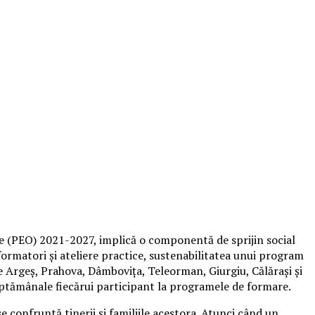
e (PEO) 2021-2027, implică o componentă de sprijin social
 formatori și ateliere practice, sustenabilitatea unui program
le Argeș, Prahova, Dâmbovița, Teleorman, Giurgiu, Călărași și
săptămânale fiecărui participant la programele de formare.
e confruntă tinerii și familiile acestora. Atunci când un