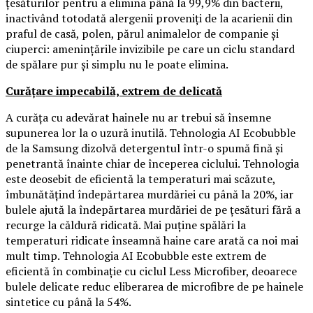
țesăturilor pentru a elimina până la 99,9% din bacterii,
inactivând totodată alergenii proveniți de la acarienii din
praful de casă, polen, părul animalelor de companie și
ciuperci: amenințările invizibile pe care un ciclu standard
de spălare pur și simplu nu le poate elimina.
Curățare impecabilă, extrem de delicată
A curăța cu adevărat hainele nu ar trebui să însemne
supunerea lor la o uzură inutilă. Tehnologia AI Ecobubble
de la Samsung dizolvă detergentul într-o spumă fină și
penetrantă înainte chiar de începerea ciclului. Tehnologia
este deosebit de eficientă la temperaturi mai scăzute,
îmbunătățind îndepărtarea murdăriei cu până la 20%, iar
bulele ajută la îndepărtarea murdăriei de pe țesături fără a
recurge la căldură ridicată. Mai puține spălări la
temperaturi ridicate înseamnă haine care arată ca noi mai
mult timp. Tehnologia AI Ecobubble este extrem de
eficientă în combinație cu ciclul Less Microfiber, deoarece
bulele delicate reduc eliberarea de microfibre de pe hainele
sintetice cu până la 54%.