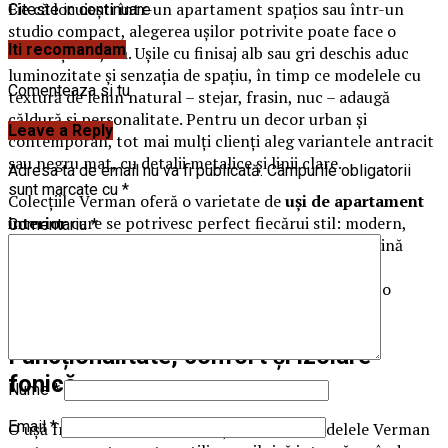
Fie că locuiești într-un apartament spațios sau într-un
Citeste in continuare
studio compact, alegerea ușilor potrivite poate face o
Iti recomandam
diferență majoră. Ușile cu finisaj alb sau gri deschis aduc
luminozitate și senzația de spațiu, în timp ce modelele cu
Comenteaza si tu
textură de lemn natural – stejar, frasin, nuc – adaugă
căldură și personalitate. Pentru un decor urban și
Leave a Reply
contemporan, tot mai mulți clienți aleg variantele antracit
sau negru mat, cu detalii metalice și linii clare.
Adresa ta de email nu va fi publicată.
Câmpurile obligatorii
sunt marcate cu
*
Colecțiile Verman oferă o varietate de
uși de apartament
interior
care se potrivesc perfect fiecărui stil: modern,
Comentariu
*
minimalist, clasic sau industrial. Fiecare produs îmbină
eleganța designului italian cu rezistența și precizia
finisajelor germane, pentru o estetică impecabilă și o
durabilitate remarcabilă.
Funcționalitate, confort și izolare
fonică
Nume
*
Email
*
O ușă frumoasă trebuie să fie și practică. Modelele Verman