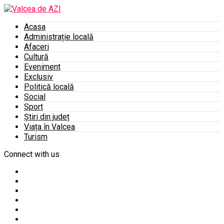
Acasa
Administrație locală
Afaceri
Cultură
Eveniment
Exclusiv
Politică locală
Social
Sport
Știri din județ
Viața în Valcea
Turism
Connect with us