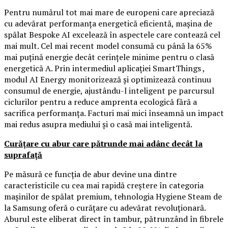
Pentru numărul tot mai mare de europeni care apreciază
cu adevărat performanța energetică eficientă, mașina de
spălat Bespoke AI excelează în aspectele care contează cel
mai mult. Cel mai recent model consumă cu până la 65%
mai puțină energie decât cerințele minime pentru o clasă
energetică A. Prin intermediul aplicației SmartThings ,
modul AI Energy monitorizează și optimizează continuu
consumul de energie, ajustându-l inteligent pe parcursul
ciclurilor pentru a reduce amprenta ecologică fără a
sacrifica performanța. Facturi mai mici înseamnă un impact
mai redus asupra mediului și o casă mai inteligentă.
Curățare cu abur care pătrunde mai adânc decât la
suprafață
Pe măsură ce funcția de abur devine una dintre
caracteristicile cu cea mai rapidă creștere în categoria
mașinilor de spălat premium, tehnologia Hygiene Steam de
la Samsung oferă o curățare cu adevărat revoluționară.
Aburul este eliberat direct în tambur, pătrunzând în fibrele