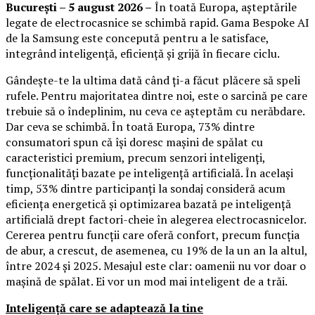
București – 5 august 2026 –
În toată Europa, așteptările
legate de electrocasnice se schimbă rapid. Gama Bespoke AI
de la Samsung este concepută pentru a le satisface,
integrând inteligență, eficiență și grijă în fiecare ciclu.
Gândește-te la ultima dată când ți-a făcut plăcere să speli
rufele. Pentru majoritatea dintre noi, este o sarcină pe care
trebuie să o îndeplinim, nu ceva ce așteptăm cu nerăbdare.
Dar ceva se schimbă. În toată Europa, 73% dintre
consumatori spun că își doresc mașini de spălat cu
caracteristici premium, precum senzori inteligenți,
funcționalități bazate pe inteligență artificială. În același
timp, 53% dintre participanți la sondaj consideră acum
eficiența energetică și optimizarea bazată pe inteligență
artificială drept factori-cheie în alegerea electrocasnicelor.
Cererea pentru funcții care oferă confort, precum funcția
de abur, a crescut, de asemenea, cu 19% de la un an la altul,
între 2024 și 2025. Mesajul este clar: oamenii nu vor doar o
mașină de spălat. Ei vor un mod mai inteligent de a trăi.
Inteligență care se adaptează la tine