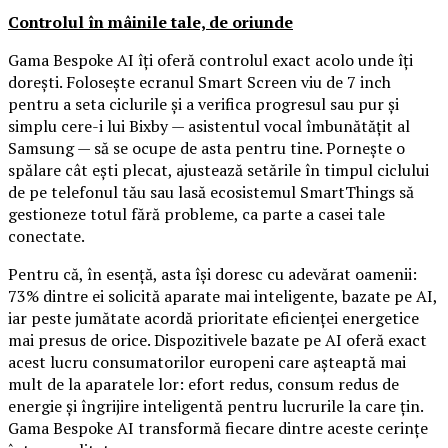
Controlul în mâinile tale, de oriunde
Gama Bespoke AI îți oferă controlul exact acolo unde îți
dorești. Folosește ecranul Smart Screen viu de 7 inch
pentru a seta ciclurile și a verifica progresul sau pur și
simplu cere-i lui Bixby — asistentul vocal îmbunătățit al
Samsung — să se ocupe de asta pentru tine. Pornește o
spălare cât ești plecat, ajustează setările în timpul ciclului
de pe telefonul tău sau lasă ecosistemul SmartThings să
gestioneze totul fără probleme, ca parte a casei tale
conectate.
Pentru că, în esență, asta își doresc cu adevărat oamenii:
73% dintre ei solicită aparate mai inteligente, bazate pe AI,
iar peste jumătate acordă prioritate eficienței energetice
mai presus de orice. Dispozitivele bazate pe AI oferă exact
acest lucru consumatorilor europeni care așteaptă mai
mult de la aparatele lor: efort redus, consum redus de
energie și îngrijire inteligentă pentru lucrurile la care țin.
Gama Bespoke AI transformă fiecare dintre aceste cerințe