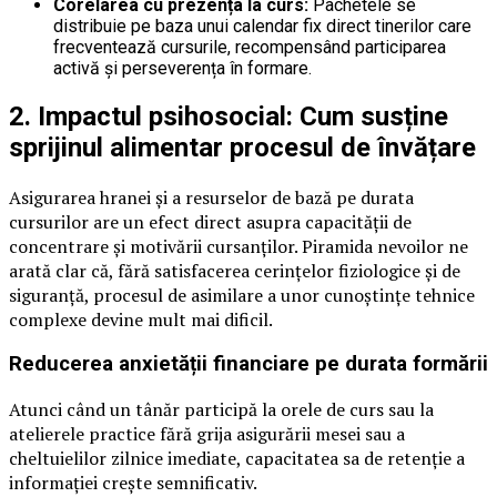
Corelarea cu prezența la curs:
Pachetele se
distribuie pe baza unui calendar fix direct tinerilor care
frecventează cursurile, recompensând participarea
activă și perseverența în formare.
2. Impactul psihosocial: Cum susține
sprijinul alimentar procesul de învățare
Asigurarea hranei și a resurselor de bază pe durata
cursurilor are un efect direct asupra capacității de
concentrare și motivării cursanților. Piramida nevoilor ne
arată clar că, fără satisfacerea cerințelor fiziologice și de
siguranță, procesul de asimilare a unor cunoștințe tehnice
complexe devine mult mai dificil.
Reducerea anxietății financiare pe durata formării
Atunci când un tânăr participă la orele de curs sau la
atelierele practice fără grija asigurării mesei sau a
cheltuielilor zilnice imediate, capacitatea sa de retenție a
informației crește semnificativ.