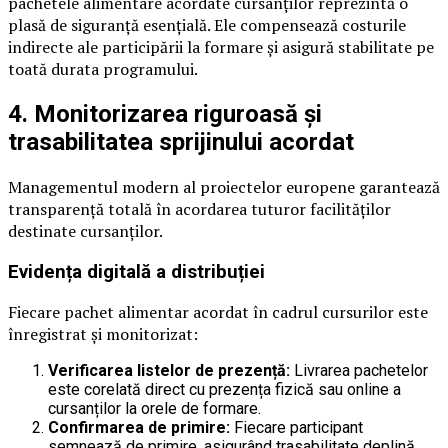
pachetele alimentare acordate cursanților reprezintă o
plasă de siguranță esențială. Ele compensează costurile
indirecte ale participării la formare și asigură stabilitate pe
toată durata programului.
4. Monitorizarea riguroasă și
trasabilitatea sprijinului acordat
Managementul modern al proiectelor europene garantează
transparență totală în acordarea tuturor facilităților
destinate cursanților.
Evidența digitală a distribuției
Fiecare pachet alimentar acordat în cadrul cursurilor este
înregistrat și monitorizat:
Verificarea listelor de prezență:
Livrarea pachetelor
este corelată direct cu prezența fizică sau online a
cursanților la orele de formare.
Confirmarea de primire:
Fiecare participant
semnează de primire, asigurând trasabilitate deplină