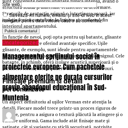
sunt concepute pentru utilizare zilnică intensă, având o
Site web
structură solidă și materiale rezistente la deformare.
Straturile de protecție asigură o întreținere ușoară, iar
Salvează-mi numele, emailul și site-ul web în acest
izolația fonică contribuie la liniștea și confortul din
navigator pentru data viitoare când o să comentez.
interiorul apartamentului.
În funcție de nevoi, poți opta pentru uși batante, glisante
Uncategorized
sau pliabile, fiecare oferind avantaje specifice. Ușile
glisante, de exemplu, sunt ideale pentru apartamentele
Managementul sprijinului social în
mici, economisind spațiu fără să compromită designul. Cele
batante, în schimb, oferă izolare acustică superioară și o
proiectele europene: Cum pachetele
închidere fermă, ideală pentru dormitoare sau birouri.
alimentare oferite pe durata cursurilor
Finisaje premium și detalii
previn abandonul educațional în Sud-
personalizate
Muntenia
Un aspect definitoriu al ușilor Verman este atenția la
detalii. Fiecare model trece printr-un proces riguros de
finisare, pentru a asigura o textură plăcută la atingere și o
culoare uniformă. Gama include atât finisaje mate și
satinate, cât și variante cu sticlă securizată, potrivite