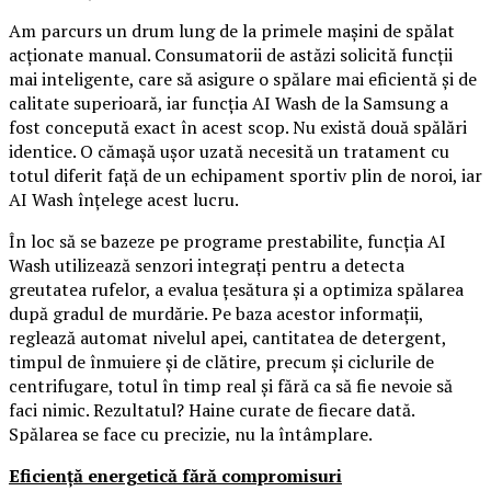
Am parcurs un drum lung de la primele mașini de spălat
acționate manual. Consumatorii de astăzi solicită funcții
mai inteligente, care să asigure o spălare mai eficientă și de
calitate superioară, iar funcția AI Wash de la Samsung a
fost concepută exact în acest scop. Nu există două spălări
identice. O cămașă ușor uzată necesită un tratament cu
totul diferit față de un echipament sportiv plin de noroi, iar
AI Wash înțelege acest lucru.
În loc să se bazeze pe programe prestabilite, funcția AI
Wash utilizează senzori integrați pentru a detecta
greutatea rufelor, a evalua țesătura și a optimiza spălarea
după gradul de murdărie. Pe baza acestor informații,
reglează automat nivelul apei, cantitatea de detergent,
timpul de înmuiere și de clătire, precum și ciclurile de
centrifugare, totul în timp real și fără ca să fie nevoie să
faci nimic. Rezultatul? Haine curate de fiecare dată.
Spălarea se face cu precizie, nu la întâmplare.
Eficiență energetică fără compromisuri