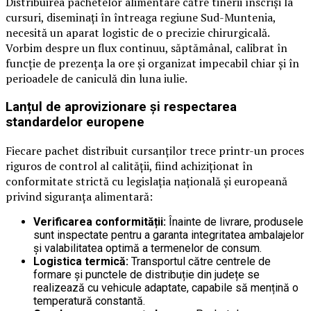
Distribuirea pachetelor alimentare către tinerii înscriși la
cursuri, diseminați în întreaga regiune Sud-Muntenia,
necesită un aparat logistic de o precizie chirurgicală.
Vorbim despre un flux continuu, săptămânal, calibrat în
funcție de prezența la ore și organizat impecabil chiar și în
perioadele de caniculă din luna iulie.
Lanțul de aprovizionare și respectarea
standardelor europene
Fiecare pachet distribuit cursanților trece printr-un proces
riguros de control al calității, fiind achiziționat în
conformitate strictă cu legislația națională și europeană
privind siguranța alimentară:
Verificarea conformității:
Înainte de livrare, produsele
sunt inspectate pentru a garanta integritatea ambalajelor
și valabilitatea optimă a termenelor de consum.
Logistica termică:
Transportul către centrele de
formare și punctele de distribuție din județe se
realizează cu vehicule adaptate, capabile să mențină o
temperatură constantă.