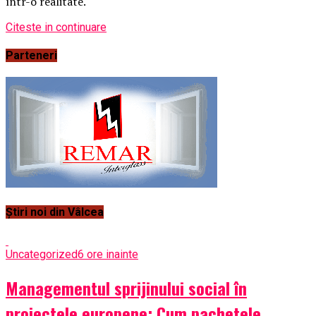
într-o realitate.
Citeste in continuare
Parteneri
Știri noi din Vâlcea
Uncategorized
6 ore inainte
Managementul sprijinului social în
proiectele europene: Cum pachetele