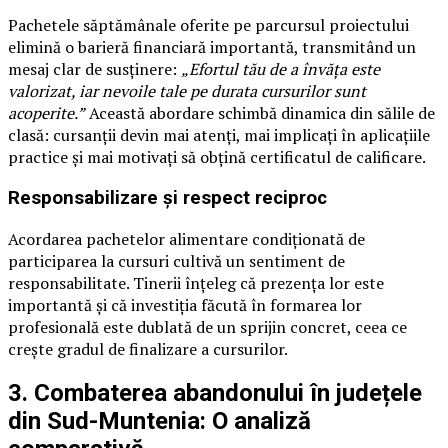
Pachetele săptămânale oferite pe parcursul proiectului
elimină o barieră financiară importantă, transmitând un
mesaj clar de susținere:
„Efortul tău de a învăța este
valorizat, iar nevoile tale pe durata cursurilor sunt
acoperite.”
Această abordare schimbă dinamica din sălile de
clasă: cursanții devin mai atenți, mai implicați în aplicațiile
practice și mai motivați să obțină certificatul de calificare.
Responsabilizare și respect reciproc
Acordarea pachetelor alimentare condiționată de
participarea la cursuri cultivă un sentiment de
responsabilitate. Tinerii înțeleg că prezența lor este
importantă și că investiția făcută în formarea lor
profesională este dublată de un sprijin concret, ceea ce
crește gradul de finalizare a cursurilor.
3. Combaterea abandonului în județele
din Sud-Muntenia: O analiză