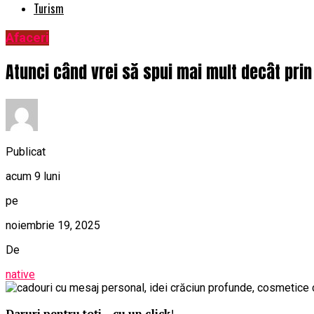
Turism
Afaceri
Atunci când vrei să spui mai mult decât prin
Publicat
acum 9 luni
pe
noiembrie 19, 2025
De
native
Daruri pentru toți – cu un click
!