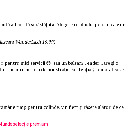
simtă admirată și răsfățată. Alegerea cadoului pentru ea e un
 Mascara WonderLash 19.99)
ri pentru mici servicii 😊 sau un balsam Tender Care și o
or cadouri mici e o demonstrație că atenția și bunătatea se
 rămâne timp pentru colinde, vin fiert și râsete alături de cei
rofunde
selecție premium