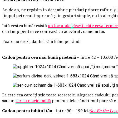
An de an, ne regăsim în decembrie pierduți printre rafturi și 
timpul petrecut împreună și în gesturi simple, nu în alergăt
Iată vestea bună: există
un loc unde găsești câte ceva fermec
dau timp pentru ce contează cu adevărat: oamenii tăi.
Poate nu crezi, dar hai să îi luăm pe rând:
Cadou pentru cea mai bună prietenă
– între 42 – 103.00
le
Ea este cea care îți știe toate secretele. Alegerea cadoului pe
sau un
ser cu niacinamidă
pentru zilele când tenul pare să o tr
Cadou pentru iubitul tău
–intre 90 – 199 lei
(
Set Be the Leg