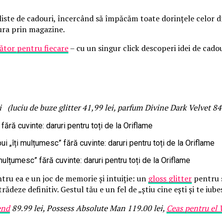
liste de cadouri, încercând să împăcăm toate dorințele celor dr
ura prin magazine.
ător pentru fiecare
– cu un singur click descoperi idei de cadour
i (luciu de buze glitter 41,99 lei, parfum Divine Dark Velvet 8
ntru ea e un joc de memorie și intuiție: un
gloss glitter
pentru 
ădeze definitiv. Gestul tău e un fel de „știu cine ești și te iub
end
89.99 lei, Possess Absolute Man 119.00 lei,
Ceas pentru el 