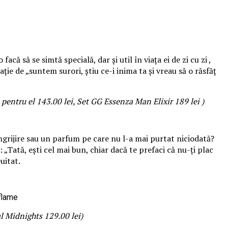
că să se simtă specială, dar și util în viața ei de zi cu zi ,
ie de „suntem surori, știu ce-i inima ta și vreau să o răsfăț
entru el 143.00 lei, Set GG Essenza Man Elixir 189 lei )
ngrijire sau un parfum pe care nu l-a mai purtat niciodată?
„Tată, ești cel mai bun, chiar dacă te prefaci că nu-ți plac
uitat.
l Midnights 129.00 lei)