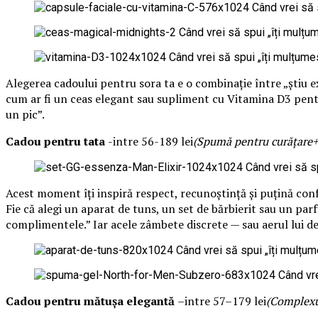
Alegerea cadoului pentru sora ta e o combinație între „știu exact
cum ar fi un ceas elegant sau supliment cu Vitamina D3 pentru 
un pic”.
Cadou pentru tata
-intre 56-189 lei
(Spumă pentru curățare+ 
Acest moment îți inspiră respect, recunoștință și puțină con
Fie că alegi un aparat de tuns, un set de bărbierit sau un par
complimentele.” Iar acele zâmbete discrete — sau aerul lui de 
Cadou pentru mătușa elegantă
–intre 57–179 lei
(Complexul