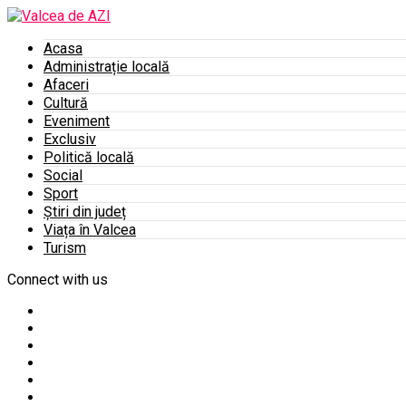
Acasa
Administrație locală
Afaceri
Cultură
Eveniment
Exclusiv
Politică locală
Social
Sport
Știri din județ
Viața în Valcea
Turism
Connect with us