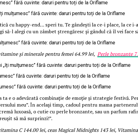
cu happy-end… speri tu. Te gândești la ce-i place, la ce i-ar fo
ungi să-l alegi cu un zâmbet ștrengăresc și gândul că îl vei face 
vitamine și minerale pentru femei 64.99 lei,
Perle bronzante 71
 ta e o adevărată combinație de emoție și strategie festivă. P
versului meu”. În același timp, cadoul pentru mama partenerului e
i o cremă luxoasă, o cutie cu perle bronzante, sau un parfum ra
reușit să mă surprinzi!”.
vitamina C 144.00 lei, ceas Magical Midnights 143 lei, Vitamina