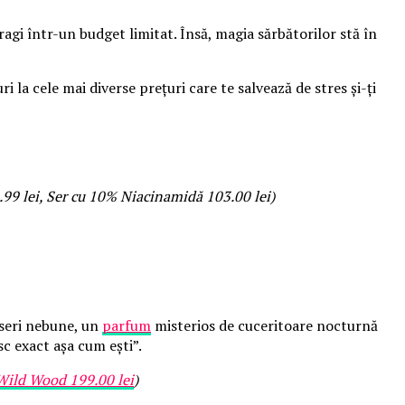
agi într-un budget limitat. Însă, magia sărbătorilor stă în
i la cele mai diverse prețuri care te salvează de stres și-ți
4.99 lei, Ser cu 10% Niacinamidă 103.00 lei)
seri nebune, un
parfum
misterios de cuceritoare nocturnă
esc exact așa cum ești”.
Wild Wood 199.00 lei
)