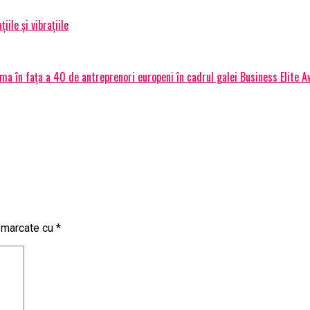
ile și vibrațiile
a în fața a 40 de antreprenori europeni în cadrul galei Business Elite
t marcate cu
*