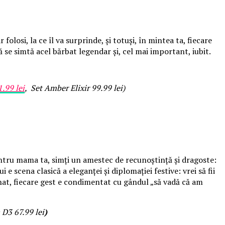
losi, la ce îl va surprinde, și totuși, în mintea ta, fiecare
să se simtă acel bărbat legendar și, cel mai important, iubit.
.99 lei
,
Set Amber Elixir 99.99 lei)
entru mama ta, simți un amestec de recunoștință și dragoste:
 scena clasică a eleganței și diplomației festive: vrei să fii
finat, fiecare gest e condimentat cu gândul „să vadă că am
 D3 67.99 lei
)