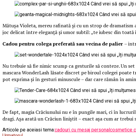
Mătușa Violeta, mereu rafinată și cu un strop de dramatism at
joc delicat între eleganță și umor subtil: „te iubesc din toată 
Cadou pentru colega preferată sau vecina de palier
– int
Nu trebuie să fie nimic scump ca gesturile să conteze. Un set
mascara WonderLash lăsate discret pe biroul colegei poate tr
pot exprima și în gesturi minuscule – dar care rămân în amint
De fapt, magia Crăciunului nu e în pungile mari, ci în lucruril
dragi. Așa arată un Crăciun liniștit – exact așa cum ar trebui s
Articole pe aceiasi tema:
cadouri cu mesaj personal
cosmetice ca
Urmatorul