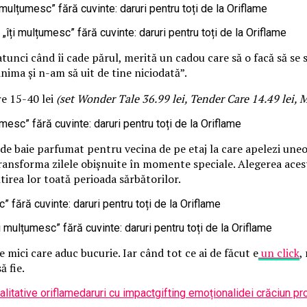
unci când îi cade părul, merită un cadou care să o facă să se 
inima și n-am să uit de tine niciodată”.
re 15-40 lei
(set Wonder Tale 36.99 lei, Tender Care 14.49 lei,
 de baie parfumat pentru vecina de pe etaj la care apelezi uneo
ansforma zilele obișnuite în momente speciale. Alegerea acest
irea lor toată perioada sărbătorilor.
e mici care aduc bucurie. Iar când tot ce ai de făcut e
un click
,
ă fie.
litative oriflame
daruri cu impact
gifting emoțional
idei crăciun p