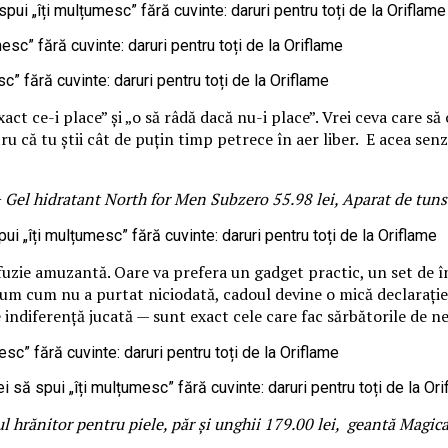
 ce-i place” și „o să râdă dacă nu-i place”. Vrei ceva care să o fa
că tu știi cât de puțin timp petrece în aer liber. E acea senzaț
Gel hidratant North for Men Subzero 55.98 lei, Aparat de tuns p
fuzie amuzantă. Oare va prefera un gadget practic, un set de î
fum cum nu a purtat niciodată, cadoul devine o mică declarație: 
indiferență jucată — sunt exact cele care fac sărbătorile de ne
 hrănitor pentru piele, păr și unghii 179.00 lei, geantă Magica