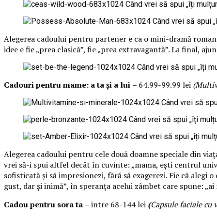
Alegerea cadoului pentru partener e ca o mini-dramă romantică 
idee e fie „prea clasică”, fie „prea extravagantă”. La final, aj
Cadouri pentru mame: a ta și a lui
– 64.99-99.99 lei
(Multi
Alegerea cadoului pentru cele două doamne speciale din viața
vrei să-i spui altfel decât în cuvinte: „mama, ești centrul uni
sofisticată și să impresionezi, fără să exagerezi. Fie că aleg
gust, dar și inimă”, în speranța acelui zâmbet care spune: „ai 
Cadou pentru sora ta
– intre 68-144 lei
(
Capsule faciale cu 