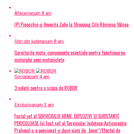
Afaceri
acum 8 ani
(P) Pinocchio și Veverița Zuby la Shopping City Râmnicu Vâlcea
Știri din județ
acum 8 ani
Garniturile moto: componente esentiale pentru functionarea
motorului unei motociclete
Social
acum 4 ani
3 soluții pentru a scăpa de ROBOR
Exclusiv
acum 3 ani
Fostul șef al SERVICIULUI ARME, EXPLOZIVI ŞI SUBSTANŢE
PERICULOASE (si fost sef al Serviciului Judeţean Anticorupţie
Prahova) s-a pensionat și duce viață de „boier”/Efectul de