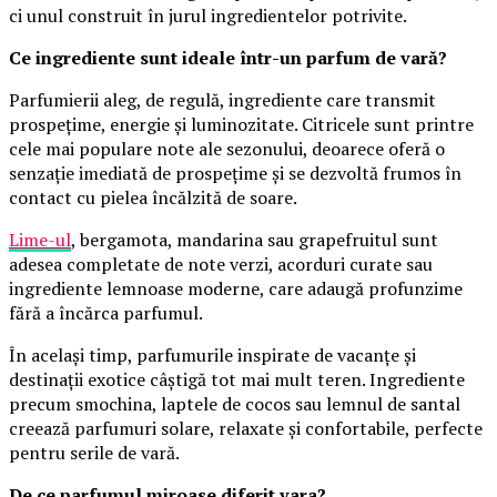
ci unul construit în jurul ingredientelor potrivite.
Ce ingrediente sunt ideale într-un parfum de vară?
Parfumierii aleg, de regulă, ingrediente care transmit
prospețime, energie și luminozitate. Citricele sunt printre
cele mai populare note ale sezonului, deoarece oferă o
senzație imediată de prospețime și se dezvoltă frumos în
contact cu pielea încălzită de soare.
Lime-ul
, bergamota, mandarina sau grapefruitul sunt
adesea completate de note verzi, acorduri curate sau
ingrediente lemnoase moderne, care adaugă profunzime
fără a încărca parfumul.
În același timp, parfumurile inspirate de vacanțe și
destinații exotice câștigă tot mai mult teren. Ingrediente
precum smochina, laptele de cocos sau lemnul de santal
creează parfumuri solare, relaxate și confortabile, perfecte
pentru serile de vară.
De ce parfumul miroase diferit vara?