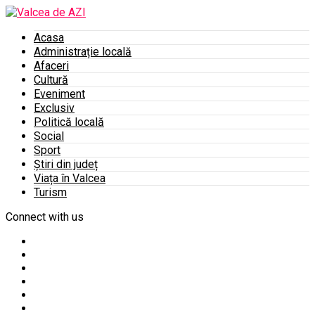
Acasa
Administrație locală
Afaceri
Cultură
Eveniment
Exclusiv
Politică locală
Social
Sport
Știri din județ
Viața în Valcea
Turism
Connect with us