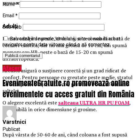
persoane cu greutate de până la 90 kg.
Nume
*
Email
*
Adulți
Site web
Pentru adulții de peste 30 de ani, se recomandă o bază de
Salvează-mi numele, emailul și site-ul web în acest
navigator pentru data viitoare când o să comentez.
confort elastică, dar nu mai groasă de 10 cm, din spumă
memory sau HR, peste o bază de 15-20 cm spumă
ultraortopedică.
Afaceri
Aceasta asigură o susținere corectă și un grad ridicat de
confort. Pentru persoane cu greutate peste medie, stratul
EvenimenteGratuite.ro promovează online
de bază poate crește la 25 cm, pentru a evita deformarea
saltelei.
evenimentele cu acces gratuit din România
O alegere excelentă este
salteaua ULTRA HR PU FOAM
,
disponibilă în orice dimensiune și grosime.
Vârstnici
Publicat
După vârsta de 50-60 de ani, când coloana a fost supusă