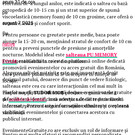
acum 21 de ore
efortului de-a lungul anilor, este indicată o saltea cu bază
ortopedică de 10-15 cm și un strat superior de spumă
pe
viscoelastică (memory foam) de 10 cm grosime, care oferă o
revenire lentă și confort sporit.
august 7, 2026
De
Pentru persoane cu greutate peste medie, baza poate
ajunge la 15-20 cm, menținând stratul de confort de 10 cm
native
pentru a preveni punctele de presiune și amorțelile
nocturne. Modelul ideal este
salteaua PU MEMORY
EvenimenteGratuite.ro este o platformă online dedicată
FOAM
, realizabilă în orice dimensiune.
promovării evenimentelor cu acces gratuit din România,
Alegerea saltelei potrivite este mai importantă decât
care permite publicului să le descopere în funcție de
designul patului, deoarece din punct de vedere fiziologic,
locație.
salteaua este cea cu care interacționăm cel mai mult în
Platforma afișează informații despre evenimentele gratuite
timpul nopții.
TUDOR MOB
produce o gamă variată
și facilitează identificarea acestora de către persoanele
de
modele de paturi
, însă selecția saltelei trebuie făcută
interesate. Prezentarea informațiilor urmărește creșterea
informat, pentru a asigura un somn odihnitor și o coloană
vizibilității evenimentelor și conectarea acestora cu
sănătoasă.
publicul interesat.
EvenimenteGratuite.ro are exclusiv un rol de informare și
Pentru mai multe sfaturi și recomandări personalizate,