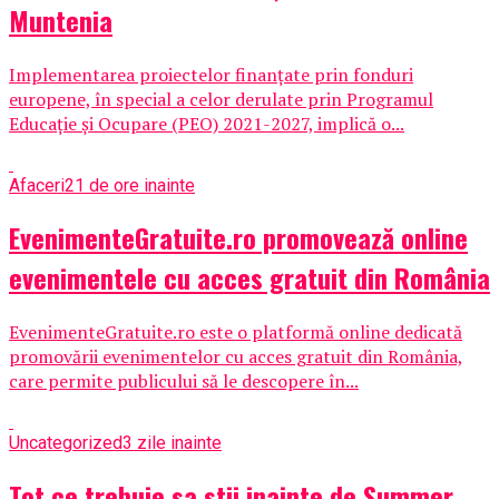
Muntenia
Implementarea proiectelor finanțate prin fonduri
europene, în special a celor derulate prin Programul
Educație și Ocupare (PEO) 2021-2027, implică o...
Afaceri
21 de ore inainte
EvenimenteGratuite.ro promovează online
evenimentele cu acces gratuit din România
EvenimenteGratuite.ro este o platformă online dedicată
promovării evenimentelor cu acces gratuit din România,
care permite publicului să le descopere în...
Uncategorized
3 zile inainte
Tot ce trebuie sa stii inainte de Summer