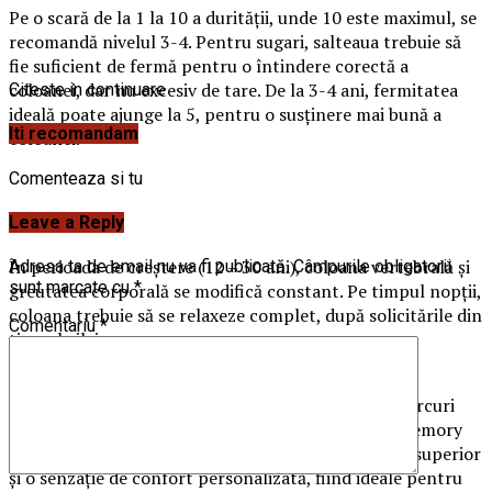
Pe o scară de la 1 la 10 a durității, unde 10 este maximul, se
recomandă nivelul 3-4. Pentru sugari, salteaua trebuie să
fie suficient de fermă pentru o întindere corectă a
coloanei, dar nu excesiv de tare. De la 3-4 ani, fermitatea
Citeste in continuare
ideală poate ajunge la 5, pentru o susținere mai bună a
Iti recomandam
coloanei.
Comenteaza si tu
Tineri
Leave a Reply
În perioada de creștere (12 – 30 ani), coloana vertebrală și
Adresa ta de email nu va fi publicată.
Câmpurile obligatorii
sunt marcate cu
*
greutatea corporală se modifică constant. Pe timpul nopții,
coloana trebuie să se relaxeze complet, după solicitările din
Comentariu
*
timpul zilei.
Pentru această categorie,
TUDOR
MOB
recomandă
saltelele POCKET SPRING
, cu arcuri
împachetate individual și straturi de confort din memory
foam sau HR foam. Acestea oferă suport ortopedic superior
și o senzație de confort personalizată, fiind ideale pentru