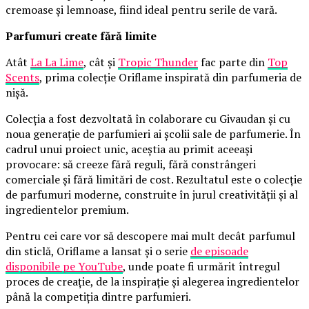
cremoase și lemnoase, fiind ideal pentru serile de vară.
Parfumuri create fără limite
Atât
La La Lime
, cât și
Tropic Thunder
fac parte din
Top
Scents
, prima colecție Oriflame inspirată din parfumeria de
nișă.
Colecția a fost dezvoltată în colaborare cu Givaudan și cu
noua generație de parfumieri ai școlii sale de parfumerie. În
cadrul unui proiect unic, aceștia au primit aceeași
provocare: să creeze fără reguli, fără constrângeri
comerciale și fără limitări de cost. Rezultatul este o colecție
de parfumuri moderne, construite în jurul creativității și al
ingredientelor premium.
Pentru cei care vor să descopere mai mult decât parfumul
din sticlă, Oriflame a lansat și o serie
de episoade
disponibile pe YouTube
, unde poate fi urmărit întregul
proces de creație, de la inspirație și alegerea ingredientelor
până la competiția dintre parfumieri.