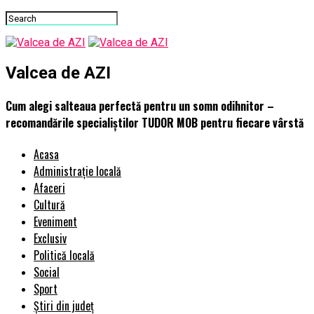
Valcea de AZI
Cum alegi salteaua perfectă pentru un somn odihnitor –
recomandările specialiștilor TUDOR MOB pentru fiecare vârstă
Acasa
Administrație locală
Afaceri
Cultură
Eveniment
Exclusiv
Politică locală
Social
Sport
Știri din județ