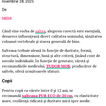
noiembrie 28, 2025
De
native
Când vine vorba de
saltea
, alegerea corectă este esențială,
deoarece influențează direct calitatea somnului, sănătatea
coloanei vertebrale și starea generală de bine.
Salteaua trebuie aleasă în funcție de duritate, formă,
structură, dimensiune, husă și alte criterii, ținând cont de
nevoile individuale. În funcție de greutate, vârstă și
recomandările medicului,
TUDOR MOB
, producător de
saltele, oferă următoarele sfaturi:
Copii
Pentru copii cu vârste între 0 și 12 ani, se
recomandă
salteaua PUR ECO de 20 cm
, cu elasticitate
mare, reziliență ridicată și duritate mică spre medie.