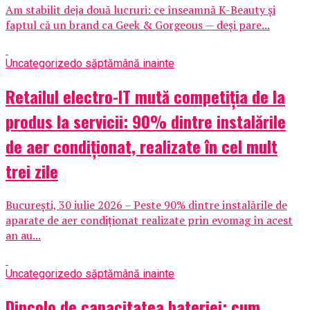
Am stabilit deja două lucruri: ce înseamnă K-Beauty și
faptul că un brand ca Geek & Gorgeous — deși pare...
Uncategorized
o săptămână inainte
Retailul electro-IT mută competiția de la
produs la servicii: 90% dintre instalările
de aer condiționat, realizate în cel mult
trei zile
București, 30 iulie 2026 – Peste 90% dintre instalările de
aparate de aer condiționat realizate prin evomag în acest
an au...
Uncategorized
o săptămână inainte
Dincolo de capacitatea bateriei: cum