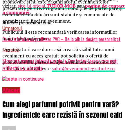
promovare și nu este organizatorul evenimentelor
vizitați
site-ul oficial
TUDOR MOB
sau
pagina de contact
prezentate pe site. Programul, condițiile de participare și
a companiei
.
eventualele modificări sunt stabilite și comunicate de
organizatorii fiecărui eveniment.
Articole pe aceiasi tema:
Urmatorul
Publicului îi este recomandată verificarea informațiilor
înainte de participare.
Ce este înfolierea profilelor PVC – De la alb la design personalizat
Organizatorii care doresc să crească vizibilitatea unui
Nu ratati
eveniment cu acces gratuit pot solicita o ofertă de
Structură panouri fotovoltaice de la Comfortex Energy: cum eviți
promovare din partea echipei EvenimenteGratuite.ro.
infiltrațiile și vibrațiile
Adresa de contact este
salut@evenimentegratuite.ro
.
Citeste in continuare
Afaceri
Cum alegi parfumul potrivit pentru vară?
Ingredientele care rezistă în sezonul cald