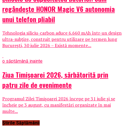
regândește HONOR Magic V6 autonomia
unui telefon pliabil
Tehnologia siliciu-carbon aduce 6.660 mAh într-un design
ultra-subțire, construit pentru utilizare pe termen lung
București, 30 iulie 2026 – Există momente...
o săptămână inainte
Ziua Timișoarei 2026, sărbătorită prin
patru zile de evenimente
Programul Zilei Timișoarei 2026 începe pe 31 iulie și se
încheie pe 3 august, cu manifestări organizate în mai
multe...
Știrile Săptămânii