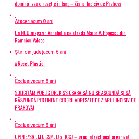
domino sau o reacție în lanț – Ziarul Incisiv de Prahova
Afaceri
acum 8 ani
Un NOU magazin Annabella pe strada Maior V. Popescu din
Ramnicu Valcea
Știri din județ
acum 6 ani
#Reset Plastic!
Exclusiv
acum 8 ani
SOLICITĂM PUBLIC DR. KISS CSABA SĂ NU SE ASCUNDĂ ȘI SĂ
RĂSPUNDĂ PERTINENT CERERII ADRESATE DE ZIARUL INCISIV DE
PRAHOVA!
Exclusiv
acum 8 ani
OPINIE/SRI, MJ, CSM, IJ si ICCJ – grup infracțional organizat