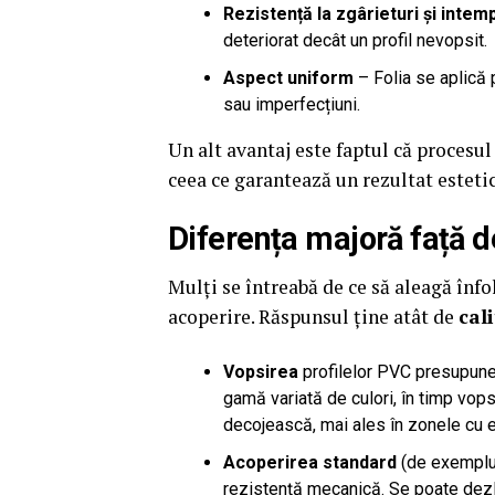
Rezistență la zgârieturi și intemp
deteriorat decât un profil nevopsit.
Aspect uniform
– Folia se aplică 
sau imperfecțiuni.
Un alt avantaj este faptul că procesul 
ceea ce garantează un rezultat esteti
Diferența majoră față 
Mulți se întreabă de ce să aleagă înfo
acoperire. Răspunsul ține atât de
cal
Vopsirea
profilelor PVC presupune 
gamă variată de culori, în timp vo
decojească, mai ales în zonele cu e
Acoperirea standard
(de exemplu, 
rezistență mecanică. Se poate dezli