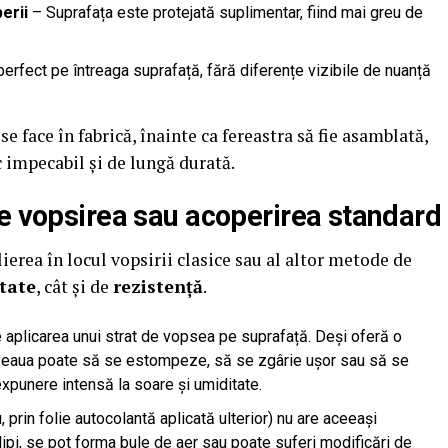
erii
– Suprafața este protejată suplimentar, fiind mai greu de
perfect pe întreaga suprafață, fără diferențe vizibile de nuanță
se face în fabrică, înainte ca fereastra să fie asamblată,
c impecabil și de lungă durată.
de vopsirea sau acoperirea standard
lierea în locul vopsirii clasice sau al altor metode de
itate
, cât și de
rezistență
.
aplicarea unui strat de vopsea pe suprafață. Deși oferă o
pseaua poate să se estompeze, să se zgârie ușor sau să se
xpunere intensă la soare și umiditate.
prin folie autocolantă aplicată ulterior) nu are aceeași
pi, se pot forma bule de aer sau poate suferi modificări de