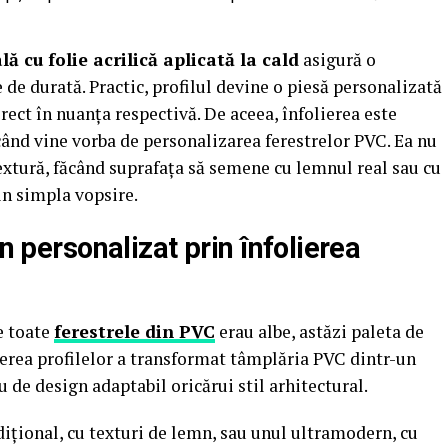
ă cu folie acrilică aplicată la cald
asigură o
de durată. Practic, profilul devine o piesă personalizată
irect în nuanța respectivă. De aceea, înfolierea este
ând vine vorba de personalizarea ferestrelor PVC. Ea nu
extură, făcând suprafața să semene cu lemnul real sau cu
in simpla vopsire.
gn personalizat prin înfolierea
e toate
ferestrele din PVC
erau albe, astăzi paleta de
lierea profilelor a transformat tâmplăria PVC dintr-un
 de design adaptabil oricărui stil arhitectural.
adițional, cu texturi de lemn, sau unul ultramodern, cu