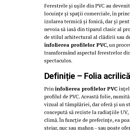
Ferestrele și ușile din PVC au deveni
locuințe și spații comerciale, în prin
izolarea termică și fonică, dar și pen
nevoia să iasă din tiparul clasic al pro
de stilul arhitectural al clădirii sau d
înfolierea profilelor PVC
, un proce
transformând aspectul ferestrelor din 
spectaculos.
Definiție – Folia acrilic
Prin
înfolierea profilelor PVC
înțel
profilul de PVC. Această folie, numită
vizual al tâmplăriei, dar oferă și un s
concepută să reziste la radiațiile UV, 
climă. În funcție de preferințe, ea po
stejar, nuc sau mahon – sau poate ofer