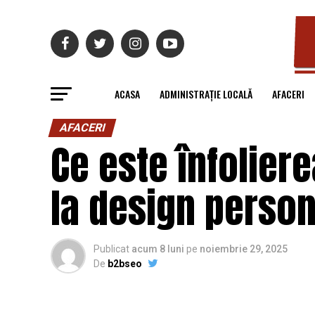
ACASA
ADMINISTRAȚIE LOCALĂ
AFACERI
AFACERI
Ce este înfoliere
la design person
Publicat
acum 8 luni
pe
noiembrie 29, 2025
De
b2bseo