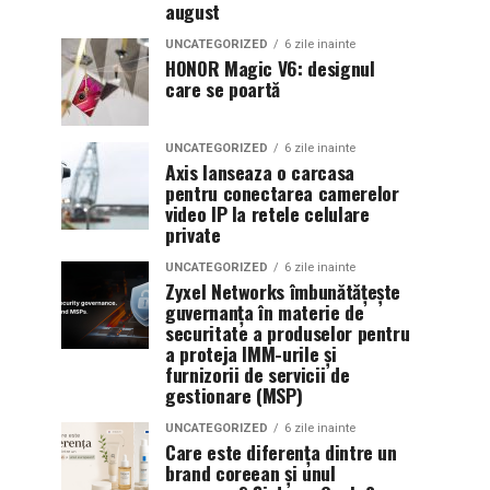
august
UNCATEGORIZED
6 zile inainte
HONOR Magic V6: designul
care se poartă
UNCATEGORIZED
6 zile inainte
Axis lanseaza o carcasa
pentru conectarea camerelor
video IP la retele celulare
private
UNCATEGORIZED
6 zile inainte
Zyxel Networks îmbunătățește
guvernanța în materie de
securitate a produselor pentru
a proteja IMM-urile și
furnizorii de servicii de
gestionare (MSP)
UNCATEGORIZED
6 zile inainte
Care este diferența dintre un
brand coreean și unul