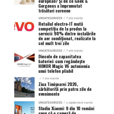
european? Și de ce Geek &
Gorgeous a împrumutat
trăsături coreene
UNCATEGORIZED
7 zile inainte
Retailul electro-IT mută
competiția de la produs la
servicii: 90% dintre instalările
de aer condiționat, realizate în
cel mult trei zile
UNCATEGORIZED
7 zile inainte
Dincolo de capacitatea
bateriei: cum regândește
HONOR Magic V6 autonomia
unui telefon pliabil
7 zile inainte
Ziua Timișoarei 2026,
sărbătorită prin patru zile de
evenimente
UNCATEGORIZED
o săptămână inainte
Studiu Xiaomi: 9 din 10 români
spun că o cameră de