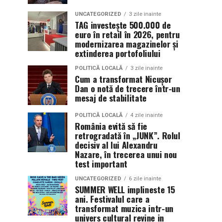
UNCATEGORIZED
3 zile inainte
TAG investește 500.000 de
euro în retail în 2026, pentru
modernizarea magazinelor și
extinderea portofoliului
POLITICĂ LOCALĂ
3 zile inainte
Cum a transformat Nicușor
Dan o notă de trecere într-un
mesaj de stabilitate
POLITICĂ LOCALĂ
4 zile inainte
România evită să fie
retrogradată în „JUNK”. Rolul
decisiv al lui Alexandru
Nazare, în trecerea unui nou
test important
UNCATEGORIZED
6 zile inainte
SUMMER WELL implineste 15
ani. Festivalul care a
transformat muzica intr-un
univers cultural revine in