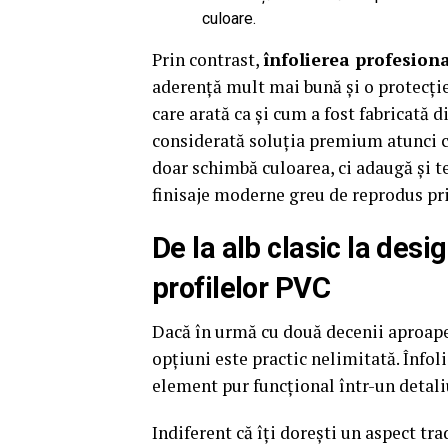
culoare.
Prin contrast,
înfolierea profesional
aderență mult mai bună și o protecție 
care arată ca și cum a fost fabricată d
considerată soluția premium atunci c
doar schimbă culoarea, ci adaugă și t
finisaje moderne greu de reprodus pr
De la alb clasic la desi
profilelor PVC
Dacă în urmă cu două decenii aproap
opțiuni este practic nelimitată. Înfo
element pur funcțional într-un detaliu
Indiferent că îți dorești un aspect tr