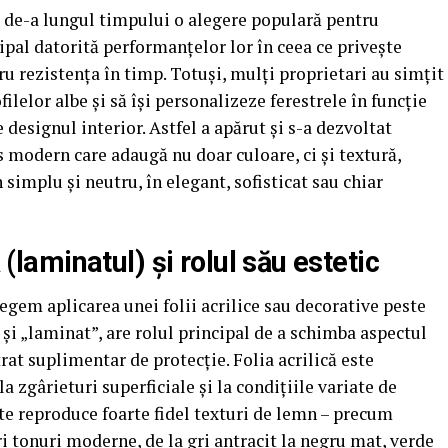
t de-a lungul timpului o alegere populară pentru
cipal datorită performanțelor lor în ceea ce privește
tru rezistența în timp. Totuși, mulți proprietari au simțit
filelor albe și să își personalizeze ferestrele în funcție
e designul interior. Astfel a apărut și s-a dezvoltat
s modern care adaugă nu doar culoare, ci și textură,
simplu și neutru, în elegant, sofisticat sau chiar
ă (laminatul) și rolul său estetic
egem aplicarea unei folii acrilice sau decorative peste
 și „laminat”, are rolul principal de a schimba aspectul
trat suplimentar de protecție. Folia acrilică este
la zgârieturi superficiale și la condițiile variate de
ate reproduce foarte fidel texturi de lemn – precum
i tonuri moderne, de la gri antracit la negru mat, verde