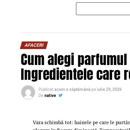
AFACERI
Cum alegi parfumul 
Ingredientele care r
Publicat
acum o săptămână
pe
iulie 29, 2026
De
native
Vara schimbă tot: hainele pe care le purtăm