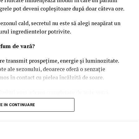
e ridicate influențează modul în care un parfum
 grele pot deveni copleșitoare după doar câteva ore.
ezonul cald, secretul nu este să alegi neapărat un
urul ingredientelor potrivite.
rfum de vară?
are transmit prospețime, energie și luminozitate.
ote ale sezonului, deoarece oferă o senzație
os în contact cu pielea încălzită de soare.
ruitul sunt adesea completate de note verzi,
 moderne, care adaugă profunzime fără a încărca
TE IN CONTINUARE
acanțe și destinații exotice câștigă tot mai mult
le de cocos sau lemnul de santal creează