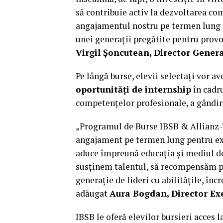
să contribuie activ la dezvoltarea com
angajamentul nostru pe termen lung f
unei generații pregătite pentru provo
Virgil Șoncutean, Director Genera
Pe lângă burse, elevii selectați vor av
oportunități de internship
în cadru
competențelor profesionale, a gândirii
„Programul de Burse IBSB & Allianz-Ți
angajament pe termen lung pentru exce
aduce împreună educația și mediul de
susținem talentul, să recompensăm p
generație de lideri cu abilitățile, în
adăugat
Aura Bogdan, Director Exe
IBSB le oferă elevilor bursieri acces 