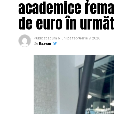
academice remar
de euro în următ
Publicat
acum 6 luni
pe
februarie 9, 2026
De
Razvan