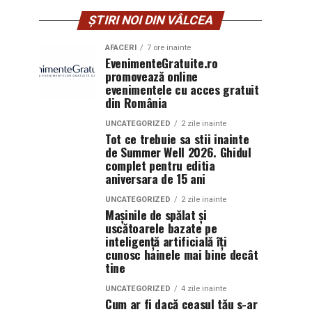
ȘTIRI NOI DIN VÂLCEA
AFACERI
7 ore inainte
EvenimenteGratuite.ro
promovează online
evenimentele cu acces gratuit
din România
UNCATEGORIZED
2 zile inainte
Tot ce trebuie sa stii inainte
de Summer Well 2026. Ghidul
complet pentru editia
aniversara de 15 ani
UNCATEGORIZED
2 zile inainte
Mașinile de spălat și
uscătoarele bazate pe
inteligență artificială îți
cunosc hainele mai bine decât
tine
UNCATEGORIZED
4 zile inainte
Cum ar fi dacă ceasul tău s-ar