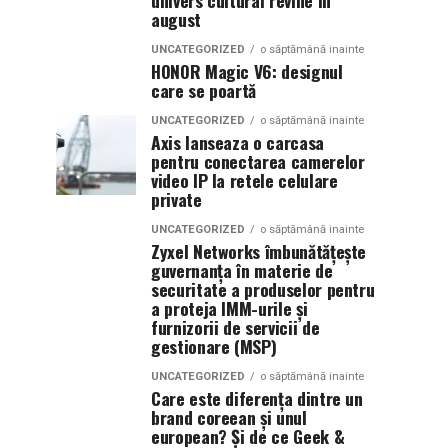
univers cultural revine in
august
UNCATEGORIZED
o săptămână inainte
HONOR Magic V6: designul
care se poartă
UNCATEGORIZED
o săptămână inainte
Axis lanseaza o carcasa
pentru conectarea camerelor
video IP la retele celulare
private
UNCATEGORIZED
o săptămână inainte
Zyxel Networks îmbunătățește
guvernanța în materie de
securitate a produselor pentru
a proteja IMM-urile și
furnizorii de servicii de
gestionare (MSP)
UNCATEGORIZED
o săptămână inainte
Care este diferența dintre un
brand coreean și unul
european? Și de ce Geek &