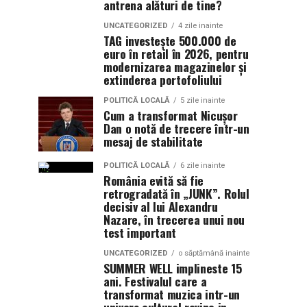
antrena alături de tine?
UNCATEGORIZED
4 zile inainte
TAG investește 500.000 de
euro în retail în 2026, pentru
modernizarea magazinelor și
extinderea portofoliului
POLITICĂ LOCALĂ
5 zile inainte
Cum a transformat Nicușor
Dan o notă de trecere într-un
mesaj de stabilitate
POLITICĂ LOCALĂ
6 zile inainte
România evită să fie
retrogradată în „JUNK”. Rolul
decisiv al lui Alexandru
Nazare, în trecerea unui nou
test important
UNCATEGORIZED
o săptămână inainte
SUMMER WELL implineste 15
ani. Festivalul care a
transformat muzica intr-un