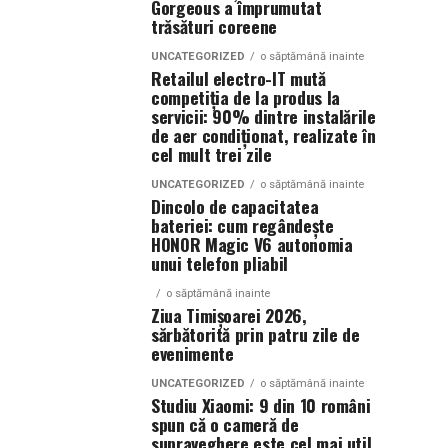
Gorgeous a împrumutat
trăsături coreene
UNCATEGORIZED
o săptămână inainte
Retailul electro-IT mută
competiția de la produs la
servicii: 90% dintre instalările
de aer condiționat, realizate în
cel mult trei zile
UNCATEGORIZED
o săptămână inainte
Dincolo de capacitatea
bateriei: cum regândește
HONOR Magic V6 autonomia
unui telefon pliabil
o săptămână inainte
Ziua Timișoarei 2026,
sărbătorită prin patru zile de
evenimente
UNCATEGORIZED
o săptămână inainte
Studiu Xiaomi: 9 din 10 români
spun că o cameră de
supraveghere este cel mai util