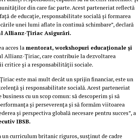
unităților din care fac parte. Acest parteneriat reflectă
ață de educație, responsabilitate socială și formarea
cările unei lumi aflate în continuă schimbare”, declară
l Allianz-Țiriac Asigurări.
ea acces la
mentorat, workshopuri educaționale și
l Allianz-Țiriac, care contribuie la dezvoltarea
 critice și a responsabilității sociale.
riac este mai mult decât un sprijin financiar, este un
lență și responsabilitate socială. Acest parteneriat
 business cu un scop comun: să descoperim și să
erformanța și perseverența și să formăm viitoarea
crederea și perspectiva globală necesare pentru succes”, a
cutiv IBSB.
la un curriculum britanic riguros, susținut de cadre