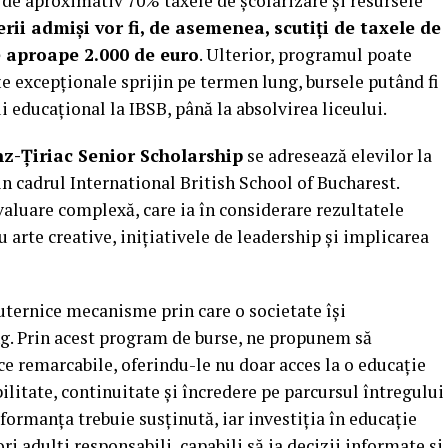
e de aproximativ 70% taxele de școlarizare și resursele
erii admiși vor fi, de asemenea, scutiți de taxele de
e aproape 2.000 de euro
. Ulterior, programul poate
e excepționale sprijin pe termen lung, bursele putând fi
 educațional la IBSB, până la absolvirea liceului.
z-Țiriac Senior Scholarship
se adresează elevilor la
din cadrul International British School of Bucharest.
valuare complexă, care ia în considerare rezultatele
 arte creative, inițiativele de leadership și implicarea
uternice mecanisme prin care o societate își
ng. Prin acest program de burse, ne propunem să
ce remarcabile, oferindu-le nu doar acces la o educație
abilitate, continuitate și încredere pe parcursul întregului
formanța trebuie susținută, iar investiția în educație
ori adulți responsabili, capabili să ia decizii informate și