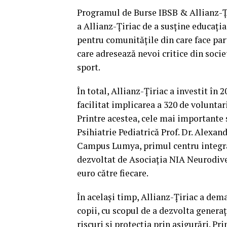
Programul de Burse IBSB & Allianz-Ți
a Allianz-Țiriac de a susține educația
pentru comunitățile din care face part
care adresează nevoi critice din soci
sport.
În total, Allianz-Țiriac a investit în
facilitat implicarea a 320 de voluntar
Printre acestea, cele mai importante 
Psihiatrie Pediatrică Prof. Dr. Alexa
Campus Lumya, primul centru integrat 
dezvoltat de Asociația NIA Neurodive
euro către fiecare.
În același timp, Allianz-Țiriac a dem
copii, cu scopul de a dezvolta generaț
riscuri și protecția prin asigurări. Pr