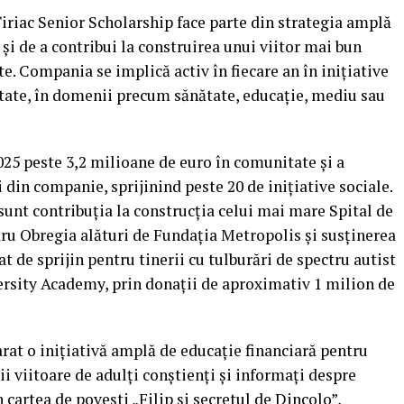
riac Senior Scholarship face parte din strategia amplă
 și de a contribui la construirea unui viitor mai bun
e. Compania se implică activ în fiecare an în inițiative
etate, în domenii precum sănătate, educație, mediu sau
 2025 peste 3,2 milioane de euro în comunitate și a
i din companie, sprijinind peste 20 de inițiative sociale.
sunt contribuția la construcția celui mai mare Spital de
ndru Obregia alături de Fundația Metropolis și susținerea
de sprijin pentru tinerii cu tulburări de spectru autist
rsity Academy, prin donații de aproximativ 1 milion de
arat o inițiativă amplă de educație financiară pentru
ii viitoare de adulți conștienți și informați despre
in cartea de povești „Filip și secretul de Dincolo”,