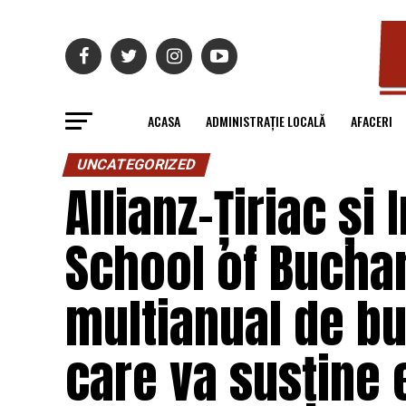
ACASA
ADMINISTRAȚIE LOCALĂ
AFACERI
UNCATEGORIZED
Allianz-Țiriac și 
School of Bucha
multianual de b
care va susține 