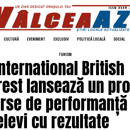
CULTURĂ
EVENIMENT
EXCLUSIV
POLITICĂ LOCALĂ
SOCIAL
TURISM
International British
rest lansează un pr
urse de performanță 
elevi cu rezultate