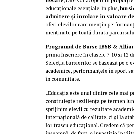
fiecare
, care vor acoperi în proporți
educaționale esențiale. În plus,
bursi
admitere și înrolare în valoare d
oferi elevilor care mențin performanț
menținute pe toată durata parcursului
Programul de Burse IBSB & Allian
prima înscriere în clasele 7-10 și 12 
Selecția bursierilor se bazează pe o e
academice, performanțele în sport sau
în comunitate.
„Educația este unul dintre cele mai p
construiește reziliența pe termen lu
sprijinim elevii cu rezultate academi
internațională de calitate, ci și la st
lor traseu educațional. Credem că per
înseamnă, de fapt, o investiție în viit