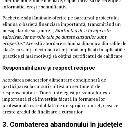
cheltuielilor zilnice imediate, capacitatea sa de retenție a
informației crește semnificativ.
Pachetele săptămânale oferite pe parcursul proiectului
elimină o barieră financiară importantă, transmitând un
mesaj clar de susținere:
„Efortul tău de a învăța este
valorizat, iar nevoile tale pe durata cursurilor sunt
acoperite.”
Această abordare schimbă dinamica din sălile de
clasă: cursanții devin mai atenți, mai implicați în aplicațiile
practice și mai motivați să obțină certificatul de calificare.
Responsabilizare și respect reciproc
Acordarea pachetelor alimentare condiționată de
participarea la cursuri cultivă un sentiment de
responsabilitate. Tinerii înțeleg că prezența lor este
importantă și că investiția făcută în formarea lor
profesională este dublată de un sprijin concret, ceea ce
crește gradul de finalizare a cursurilor.
3. Combaterea abandonului în județele