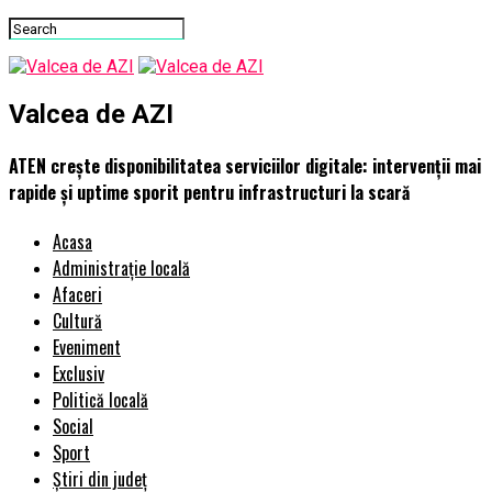
Valcea de AZI
ATEN crește disponibilitatea serviciilor digitale: intervenții mai
rapide și uptime sporit pentru infrastructuri la scară
Acasa
Administrație locală
Afaceri
Cultură
Eveniment
Exclusiv
Politică locală
Social
Sport
Știri din județ