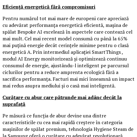
Eficiență energetică fără compromisuri
Pentru numărul tot mai mare de europeni care apreciază
cu adevărat performanța energetică eficientă, mașina de
spălat Bespoke AI excelează în aspectele care contează cel
mai mult. Cel mai recent model consumă cu până la 65%
mai puțină energie decât cerințele minime pentru o clasă
energetică A. Prin intermediul aplicației SmartThings ,
modul AI Energy monitorizează și optimizează continuu
consumul de energie, ajustându-l inteligent pe parcursul
ciclurilor pentru a reduce amprenta ecologică fără a
sacrifica performanța. Facturi mai mici înseamnă un impact
mai redus asupra mediului și o casă mai inteligentă.
Curățare cu abur care pătrunde mai adânc decât la
suprafață
Pe măsură ce funcția de abur devine una dintre
caracteristicile cu cea mai rapidă creștere în categoria
mașinilor de spălat premium, tehnologia Hygiene Steam de
la Samsung oferă o curățare cu adevărat revoluționară.