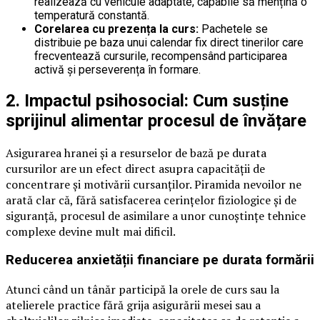
realizează cu vehicule adaptate, capabile să mențină o
temperatură constantă.
Corelarea cu prezența la curs:
Pachetele se
distribuie pe baza unui calendar fix direct tinerilor care
frecventează cursurile, recompensând participarea
activă și perseverența în formare.
2. Impactul psihosocial: Cum susține
sprijinul alimentar procesul de învățare
Asigurarea hranei și a resurselor de bază pe durata
cursurilor are un efect direct asupra capacității de
concentrare și motivării cursanților. Piramida nevoilor ne
arată clar că, fără satisfacerea cerințelor fiziologice și de
siguranță, procesul de asimilare a unor cunoștințe tehnice
complexe devine mult mai dificil.
Reducerea anxietății financiare pe durata formării
Atunci când un tânăr participă la orele de curs sau la
atelierele practice fără grija asigurării mesei sau a