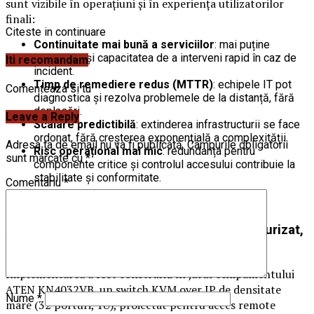
sunt vizibile în operațiuni și în experiența utilizatorilor
finali:
Citeste in continuare
Continuitate mai bună a serviciilor
: mai puține
întreruperi și capacitatea de a interveni rapid în caz de
Iti recomandam
incident.
Timp de remediere redus (MTTR)
: echipele IT pot
Comenteaza si tu
diagnostica și rezolva problemele de la distanță, fără
deplasări.
Leave a Reply
Scalare predictibilă
: extinderea infrastructurii se face
ordonat, fără creșterea exponențială a complexității.
Adresa ta de email nu va fi publicată.
Câmpurile obligatorii
Risc operațional mai mic
: redundanța pentru
sunt marcate cu
*
componente critice și controlul accesului contribuie la
stabilitate și conformitate.
Comentariu
*
Aspecte ce au contat în proiect: acces securizat,
redundanță și administrare la distanță
Implementarea a fost construită în jurul echipamentului
ATEN KN4032VB, un switch KVM over IP de densitate
Nume
*
mare (32 porturi, 1U), proiectat pentru acces remote