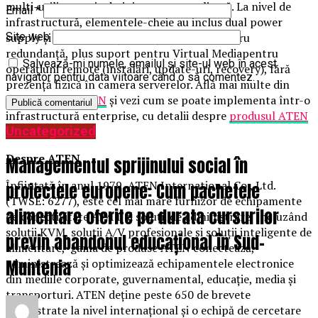
multi-utilizator și administrare centralizată. La nivel de
Email
*
infrastructură, elementele-cheie au inclus dual power
supply și două interfețe de rețea Gigabit pentru
Site web
redundanță, plus suport pentru Virtual Mediapentru
Salvează-mi numele, emailul și site-ul web în acest
operațiuni remote (instalări, update-uri, recovery), fără
navigator pentru data viitoare când o să comentez.
prezență fizică în camera serverelor. Află mai multe din
Studiu de caz ATEN
și vezi cum se poate implementa într-o
infrastructură enterprise, cu detalii despre
produsul ATEN
Uncategorized
KN4032VB
.
Despre ATEN
Managementul sprijinului social în
Înființată în anul 1979, ATEN International Co., Ltd.
proiectele europene: Cum pachetele
(TWSE: 6277), este cel mai mare furnizor de echipamente
alimentare oferite pe durata cursurilor
de conectivitate AV/IT și soluții de administrare. Incluzând
soluții KVM, soluții A/V profesionale și soluții inteligente de
previn abandonul educațional în Sud-
alimentare, gama de produse ATEN conectează,
Muntenia
administrează și optimizează echipamentele electronice
din mediile corporate, guvernamental, educație, media și
transporturi. ATEN deține peste 650 de brevete
înregistrate la nivel internațional și o echipă de cercetare