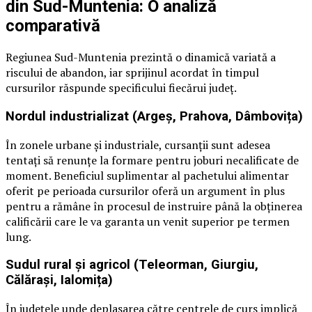
din Sud-Muntenia: O analiză
comparativă
Regiunea Sud-Muntenia prezintă o dinamică variată a
riscului de abandon, iar sprijinul acordat în timpul
cursurilor răspunde specificului fiecărui județ.
Nordul industrializat (Argeș, Prahova, Dâmbovița)
În zonele urbane și industriale, cursanții sunt adesea
tentați să renunțe la formare pentru joburi necalificate de
moment. Beneficiul suplimentar al pachetului alimentar
oferit pe perioada cursurilor oferă un argument în plus
pentru a rămâne în procesul de instruire până la obținerea
calificării care le va garanta un venit superior pe termen
lung.
Sudul rural și agricol (Teleorman, Giurgiu,
Călărași, Ialomița)
În județele unde deplasarea către centrele de curs implică