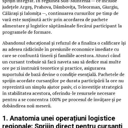
sprijin integrat. În regiunea Sud-Muntenia — ce include
județele Argeș, Prahova, Dâmbovița, Teleorman, Giurgiu,
Călărași și Ialomița —, continuarea cursurilor pe timp de
vară este susținută activ prin acordarea de pachete
alimentare și logistice săptămânale fiecărui participant la
programele de formare.
Abandonul educațional și refuzul de a finaliza o calificare își
au adesea rădăcinile în presiunile economice imediate cu
care se confruntă tinerii și familiile acestora. Atunci când
un cursant trebuie să facă naveta sau să dedice mai multe
ore pe zi instruirii teoretice și practice, asigurarea
suportului de bază devine o condiție esențială. Pachetele de
sprijin acordate cursanților pe durata participării la ore nu
reprezintă un simplu ajutor pasiv, ci o investiție strategică
în stabilitatea acestora, oferindu-le resursele necesare
pentru a se concentra 100% pe procesul de învățare și pe
dobândirea noii meserii.
1. Anatomia unei operațiuni logistice
regionale: Sprijin direct pentru cursanți