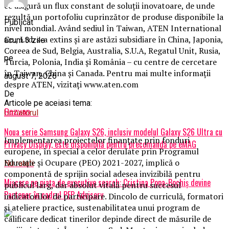
ce asigură un flux constant de soluții inovatoare, de unde
rezultă un portofoliu cuprinzător de produse disponibile la
Publicat
nivel mondial. Având sediul în Taiwan, ATEN International
Co., Ltd. s-a extins și are astăzi subsidiare în China, Japonia,
acum 3 zile
Coreea de Sud, Belgia, Australia, S.U.A, Regatul Unit, Rusia,
pe
Turcia, Polonia, India și România – cu centre de cercetare
în Taiwan, China și Canada. Pentru mai multe informații
august 7, 2026
despre ATEN, vizitați www.aten.com
De
Articole pe aceiasi tema:
Razvan
Urmatorul
Noua serie Samsung Galaxy S26, inclusiv modelul Galaxy S26 Ultra cu
Implementarea proiectelor finanțate prin fonduri
Privacy Display, este disponibilă pentru precomandă pe eMAG
europene, în special a celor derulate prin Programul
Educație și Ocupare (PEO) 2021-2027, implică o
Nu ratati
componentă de sprijin social adesea invizibilă pentru
Mișcare pe piața de executive search: Cristina Popa-Bochiș devine
publicul larg, dar absolut vitală pentru succesul
Partener în cadrul PFP Advisory
indicatorilor de participare. Dincolo de curriculă, formatori
și ateliere practice, sustenabilitatea unui program de
calificare dedicat tinerilor depinde direct de măsurile de