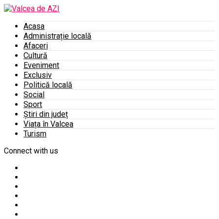
Acasa
Administrație locală
Afaceri
Cultură
Eveniment
Exclusiv
Politică locală
Social
Sport
Știri din județ
Viața în Valcea
Turism
Connect with us