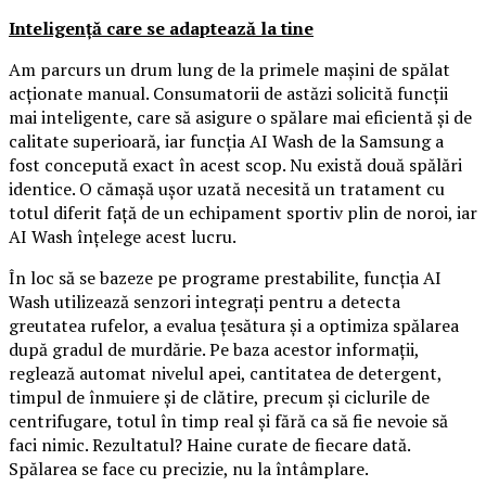
Inteligență care se adaptează la tine
Am parcurs un drum lung de la primele mașini de spălat
acționate manual. Consumatorii de astăzi solicită funcții
mai inteligente, care să asigure o spălare mai eficientă și de
calitate superioară, iar funcția AI Wash de la Samsung a
fost concepută exact în acest scop. Nu există două spălări
identice. O cămașă ușor uzată necesită un tratament cu
totul diferit față de un echipament sportiv plin de noroi, iar
AI Wash înțelege acest lucru.
În loc să se bazeze pe programe prestabilite, funcția AI
Wash utilizează senzori integrați pentru a detecta
greutatea rufelor, a evalua țesătura și a optimiza spălarea
după gradul de murdărie. Pe baza acestor informații,
reglează automat nivelul apei, cantitatea de detergent,
timpul de înmuiere și de clătire, precum și ciclurile de
centrifugare, totul în timp real și fără ca să fie nevoie să
faci nimic. Rezultatul? Haine curate de fiecare dată.
Spălarea se face cu precizie, nu la întâmplare.