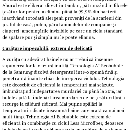
Aburul este eliberat direct în tambur, pătrunzând în fibrele
țesăturilor pentru a elimina până la 99,9% din bacterii,
inactivând totodată alergenii proveniți de la acarienii din
praful de casă, polen, părul animalelor de companie și
ciuperci: amenințările invizibile pe care un ciclu standard
de spălare pur și simplu nu le poate elimina.
Curățare impecabilă, extrem de delicată
A curăța cu adevărat hainele nu ar trebui să însemne
supunerea lor la o uzură inutilă. Tehnologia AI Ecobubble
de la Samsung dizolvă detergentul într-o spumă fină și
penetrantă înainte chiar de începerea ciclului. Tehnologia
este deosebit de eficientă la temperaturi mai scăzute,
îmbunătățind îndepărtarea murdăriei cu până la 20%, iar
bulele ajută la îndepărtarea murdăriei de pe țesături fără a
recurge la căldură ridicată. Mai puține spălări la
temperaturi ridicate înseamnă haine care arată ca noi mai
mult timp. Tehnologia AI Ecobubble este extrem de
eficientă în combinație cu ciclul Less Microfiber, deoarece
bulele delicate reduc eliberarea de microfibre de pe hainele