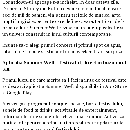
Countdown-ul aproape s-a incheiat. In doar cateva zile,
Domeniul Stirbey din Buftea devine din nou locul in care
zeci de mii de oameni vin pentru trei zile de muzica, arta,
nopti lungi si experiente care definesc vara. La 15 ani de la
prima editie, Summer Well revine cu un line-up eclectic si
un univers construit in jurul culturii contemporane.
Inainte sa-ti alegi primul concert si primul spot de apus,
iata tot ce trebuie sa stii pentru un weekend fara surprize.
Aplica
t
ia Summer Well
– festivalul, direct in buzunarul
tau
Primul lucru pe care merita sa-l faci inainte de festival este
sa descarci aplicatia Summer Well, disponibila in App Store
si Google Play.
Aici vei gasi programul complet pe zile, harta festivalului,
zonele de food & drinks, activitatile de entertainment,
informatiile utile si biletele achizitionate online. Activeaza
notificarile pentru a primi in timp real toate update-urile
importante pe parcursul festivalului.