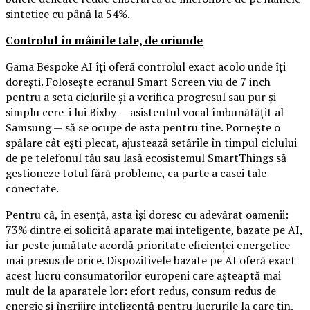
sintetice cu până la 54%.
Controlul în mâinile tale, de oriunde
Gama Bespoke AI îți oferă controlul exact acolo unde îți
dorești. Folosește ecranul Smart Screen viu de 7 inch
pentru a seta ciclurile și a verifica progresul sau pur și
simplu cere-i lui Bixby — asistentul vocal îmbunătățit al
Samsung — să se ocupe de asta pentru tine. Pornește o
spălare cât ești plecat, ajustează setările în timpul ciclului
de pe telefonul tău sau lasă ecosistemul SmartThings să
gestioneze totul fără probleme, ca parte a casei tale
conectate.
Pentru că, în esență, asta își doresc cu adevărat oamenii:
73% dintre ei solicită aparate mai inteligente, bazate pe AI,
iar peste jumătate acordă prioritate eficienței energetice
mai presus de orice. Dispozitivele bazate pe AI oferă exact
acest lucru consumatorilor europeni care așteaptă mai
mult de la aparatele lor: efort redus, consum redus de
energie și îngrijire inteligentă pentru lucrurile la care țin.