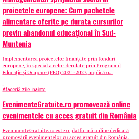
proiectele europene: Cum pachetele
alimentare oferite pe durata cursurilor
previn abandonul educațional în Sud-
Muntenia
Implementarea proiectelor finanțate prin fonduri
europene, în special a celor derulate prin Programul
Educație și Ocupare (PEO) 2021-2027, implică o...
Afaceri
3 zile inainte
EvenimenteGratuite.ro promovează online
evenimentele cu acces gratuit din România
EvenimenteGratuite.ro este o platformă online dedicată
promovării evenimentelor cu acces gratuit din România,