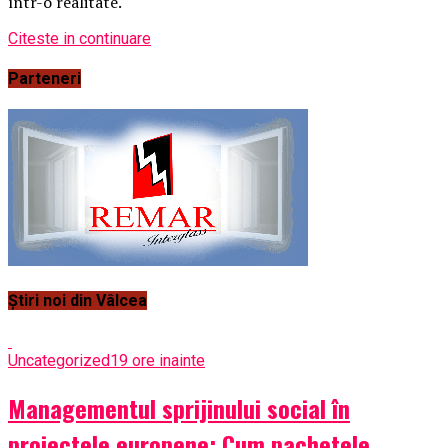
într-o realitate.
Citeste in continuare
Parteneri
Știri noi din Vâlcea
Uncategorized
19 ore inainte
Managementul sprijinului social în
proiectele europene: Cum pachetele