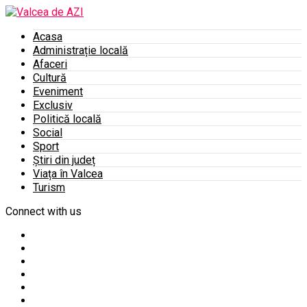
Acasa
Administrație locală
Afaceri
Cultură
Eveniment
Exclusiv
Politică locală
Social
Sport
Știri din județ
Viața în Valcea
Turism
Connect with us