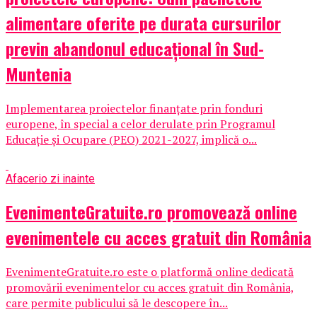
alimentare oferite pe durata cursurilor
previn abandonul educațional în Sud-
Muntenia
Implementarea proiectelor finanțate prin fonduri
europene, în special a celor derulate prin Programul
Educație și Ocupare (PEO) 2021-2027, implică o...
Afaceri
o zi inainte
EvenimenteGratuite.ro promovează online
evenimentele cu acces gratuit din România
EvenimenteGratuite.ro este o platformă online dedicată
promovării evenimentelor cu acces gratuit din România,
care permite publicului să le descopere în...