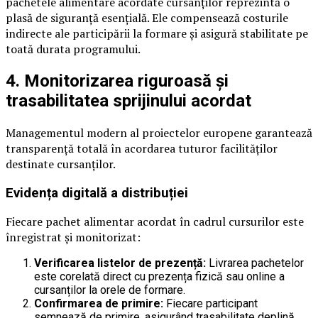
pachetele alimentare acordate cursanților reprezintă o
plasă de siguranță esențială. Ele compensează costurile
indirecte ale participării la formare și asigură stabilitate pe
toată durata programului.
4. Monitorizarea riguroasă și
trasabilitatea sprijinului acordat
Managementul modern al proiectelor europene garantează
transparență totală în acordarea tuturor facilităților
destinate cursanților.
Evidența digitală a distribuției
Fiecare pachet alimentar acordat în cadrul cursurilor este
înregistrat și monitorizat:
Verificarea listelor de prezență:
Livrarea pachetelor
este corelată direct cu prezența fizică sau online a
cursanților la orele de formare.
Confirmarea de primire:
Fiecare participant
semnează de primire, asigurând trasabilitate deplină