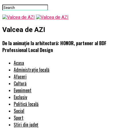
Valcea de AZI
De la animație la arhitectură: HONOR, partener al BDF
Professional Local Design
Acasa
Administrație locală
Afaceri
Cultură
Eveniment
Exclusiv
Politică locală
Social
Sport
Știri din județ