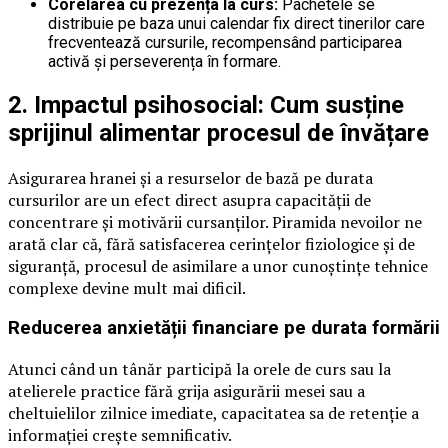
Corelarea cu prezența la curs:
Pachetele se
distribuie pe baza unui calendar fix direct tinerilor care
frecventează cursurile, recompensând participarea
activă și perseverența în formare.
2. Impactul psihosocial: Cum susține
sprijinul alimentar procesul de învățare
Asigurarea hranei și a resurselor de bază pe durata
cursurilor are un efect direct asupra capacității de
concentrare și motivării cursanților. Piramida nevoilor ne
arată clar că, fără satisfacerea cerințelor fiziologice și de
siguranță, procesul de asimilare a unor cunoștințe tehnice
complexe devine mult mai dificil.
Reducerea anxietății financiare pe durata formării
Atunci când un tânăr participă la orele de curs sau la
atelierele practice fără grija asigurării mesei sau a
cheltuielilor zilnice imediate, capacitatea sa de retenție a
informației crește semnificativ.