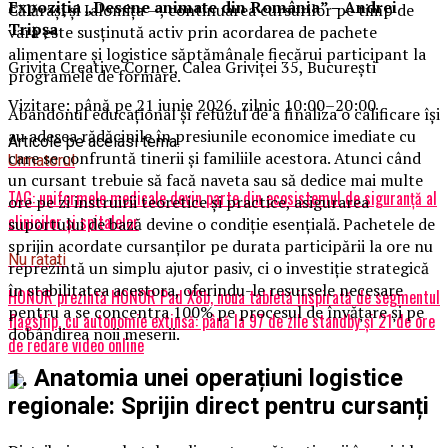
Expoziția „Desene animate din România” – Andrei
Călărași și Ialomița —, continuarea cursurilor pe timp de
Tripșa
vară este susținută activ prin acordarea de pachete
alimentare și logistice săptămânale fiecărui participant la
Grivița Creative Corner, Calea Griviței 35, București
programele de formare.
Vizitare: până pe 21 iunie 2026, zilnic 10:00–20:00
Abandonul educațional și refuzul de a finaliza o calificare își
au adesea rădăcinile în presiunile economice imediate cu
Articole pe aceiasi tema:
care se confruntă tinerii și familiile acestora. Atunci când
Urmatorul
un cursant trebuie să facă naveta sau să dedice mai multe
TAG: uniformele medicale devin parte din ecosistemul de siguranță al
ore pe zi instruirii teoretice și practice, asigurarea
clinicilor și spitalelor
suportului de bază devine o condiție esențială. Pachetele de
sprijin acordate cursanților pe durata participării la ore nu
Nu ratati
reprezintă un simplu ajutor pasiv, ci o investiție strategică
în stabilitatea acestora, oferindu-le resursele necesare
HONOR prezintă HONOR Pad X8b, noua tabletă inspirată de segmentul
pentru a se concentra 100% pe procesul de învățare și pe
flagship, cu autonomie extinsă: până la 97 de zile standby și 21 de ore
dobândirea noii meserii.
de redare video online
1. Anatomia unei operațiuni logistice
regionale: Sprijin direct pentru cursanți