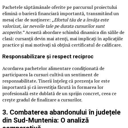
Pachetele săptămânale oferite pe parcursul proiectului
elimină o barieră financiară importantă, transmitând un
mesaj clar de susținere:
„Efortul tău de a învăța este
valorizat, iar nevoile tale pe durata cursurilor sunt
acoperite.”
Această abordare schimbă dinamica din sălile de
clasă: cursanții devin mai atenți, mai implicați în aplicațiile
practice și mai motivați să obțină certificatul de calificare.
Responsabilizare și respect reciproc
Acordarea pachetelor alimentare condiționată de
participarea la cursuri cultivă un sentiment de
responsabilitate. Tinerii înțeleg că prezența lor este
importantă și că investiția făcută în formarea lor
profesională este dublată de un sprijin concret, ceea ce
crește gradul de finalizare a cursurilor.
3. Combaterea abandonului în județele
din Sud-Muntenia: O analiză