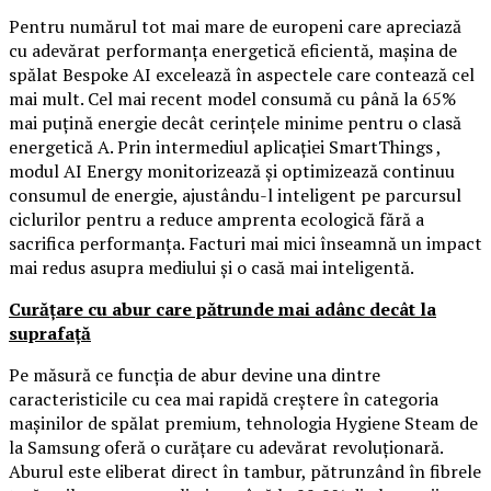
Pentru numărul tot mai mare de europeni care apreciază
cu adevărat performanța energetică eficientă, mașina de
spălat Bespoke AI excelează în aspectele care contează cel
mai mult. Cel mai recent model consumă cu până la 65%
mai puțină energie decât cerințele minime pentru o clasă
energetică A. Prin intermediul aplicației SmartThings ,
modul AI Energy monitorizează și optimizează continuu
consumul de energie, ajustându-l inteligent pe parcursul
ciclurilor pentru a reduce amprenta ecologică fără a
sacrifica performanța. Facturi mai mici înseamnă un impact
mai redus asupra mediului și o casă mai inteligentă.
Curățare cu abur care pătrunde mai adânc decât la
suprafață
Pe măsură ce funcția de abur devine una dintre
caracteristicile cu cea mai rapidă creștere în categoria
mașinilor de spălat premium, tehnologia Hygiene Steam de
la Samsung oferă o curățare cu adevărat revoluționară.
Aburul este eliberat direct în tambur, pătrunzând în fibrele