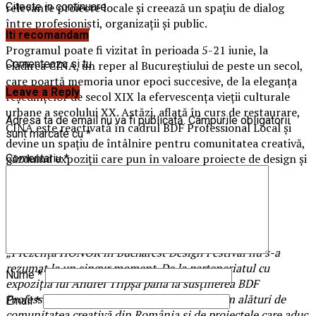
relevante proiecte locale și creează un spațiu de dialog
Citeste in continuare
între profesioniști, organizații și public.
Iti recomandam
Programul poate fi vizitat în perioada 5-21 iunie, la
Comenteaza si tu
clădirea CINA, un reper al Bucureștiului de peste un secol,
care poartă memoria unor epoci succesive, de la eleganța
Leave a Reply
reședințelor de secol XIX la efervescența vieții culturale
urbane a secolului XX. Astăzi, aflată în curs de restaurare,
Adresa ta de email nu va fi publicată.
Câmpurile obligatorii
CINA este reactivată în cadrul BDF Professional Local și
sunt marcate cu
*
devine un spațiu de întâlnire pentru comunitatea creativă,
găzduind expoziții care pun în valoare proiecte de design și
Comentariu
*
arhitectură contemporană.
Mai multe detalii:
institute.ro/bdf-localdesign
.
„Prezența HONOR în Bucharest Design Festival nu s-a
rezumat la un singur moment. De la parteneriatul cu
Nume
*
expoziția lui Andrei Tripșa până la susținerea BDF
Professional Local Design, ne-am dorit să fim alături de
Email
*
comunitatea creativă din România și de proiectele care aduc