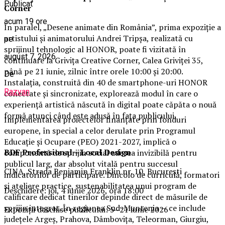
Publicat
Corner
acum 19 ore
În paralel, „Desene animate din România”, prima expoziție a
artistului și animatorului Andrei Tripșa, realizată cu
pe
sprijinul tehnologic al HONOR, poate fi vizitată în
august 7, 2026
continuare la Grivița Creative Corner, Calea Griviței 35,
până pe 21 iunie, zilnic între orele 10:00 și 20:00.
De
Instalația, construită din 40 de smartphone-uri HONOR
Razvan
conectate și sincronizate, explorează modul în care o
experiență artistică născută în digital poate căpăta o nouă
formă atunci când este adusă în fața publicului.
Implementarea proiectelor finanțate prin fonduri
europene, în special a celor derulate prin Programul
Educație și Ocupare (PEO) 2021-2027, implică o
BDF Professional – Local Design
componentă de sprijin social adesea invizibilă pentru
publicul larg, dar absolut vitală pentru succesul
CINA, Strada Benjamin Franklin nr. 10, București
indicatorilor de participare. Dincolo de curriculă, formatori
și ateliere practice, sustenabilitatea unui program de
Deschidere: joi, 4 iunie 2026, ora 18:00
calificare dedicat tinerilor depinde direct de măsurile de
sprijin integrat. În regiunea Sud-Muntenia — ce include
Expoziții deschise publicului: 5–21 iunie 2026
județele Argeș, Prahova, Dâmbovița, Teleorman, Giurgiu,