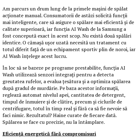
Am parcurs un drum lung de la primele mașini de spălat
acționate manual. Consumatorii de astăzi solicită funcții
mai inteligente, care să asigure o spălare mai eficientă și de
calitate superioară, iar funcția AI Wash de la Samsung a
fost concepută exact în acest scop. Nu există două spălări
identice. O cămașă ușor uzată necesită un tratament cu
totul diferit față de un echipament sportiv plin de noroi, iar
AI Wash înțelege acest lucru.
În loc să se bazeze pe programe prestabilite, funcția AI
Wash utilizează senzori integrați pentru a detecta
greutatea rufelor, a evalua țesătura și a optimiza spălarea
după gradul de murdărie. Pe baza acestor informații,
reglează automat nivelul apei, cantitatea de detergent,
timpul de înmuiere și de clătire, precum și ciclurile de
centrifugare, totul în timp real și fără ca să fie nevoie să
faci nimic. Rezultatul? Haine curate de fiecare dată.
Spălarea se face cu precizie, nu la întâmplare.
Eficiență energetică fără compromisuri