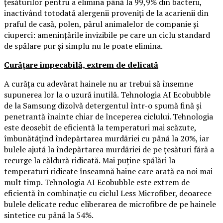
țesăturilor pentru a elimina până la 99,9% din bacterii,
inactivând totodată alergenii proveniți de la acarienii din
praful de casă, polen, părul animalelor de companie și
ciuperci: amenințările invizibile pe care un ciclu standard
de spălare pur și simplu nu le poate elimina.
Curățare impecabilă, extrem de delicată
A curăța cu adevărat hainele nu ar trebui să însemne
supunerea lor la o uzură inutilă. Tehnologia AI Ecobubble
de la Samsung dizolvă detergentul într-o spumă fină și
penetrantă înainte chiar de începerea ciclului. Tehnologia
este deosebit de eficientă la temperaturi mai scăzute,
îmbunătățind îndepărtarea murdăriei cu până la 20%, iar
bulele ajută la îndepărtarea murdăriei de pe țesături fără a
recurge la căldură ridicată. Mai puține spălări la
temperaturi ridicate înseamnă haine care arată ca noi mai
mult timp. Tehnologia AI Ecobubble este extrem de
eficientă în combinație cu ciclul Less Microfiber, deoarece
bulele delicate reduc eliberarea de microfibre de pe hainele
sintetice cu până la 54%.