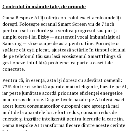
Controlul în mâinile tale, de oriunde
Gama Bespoke AI îți oferă controlul exact acolo unde îți
dorești. Folosește ecranul Smart Screen viu de 7 inch
pentru a seta ciclurile și a verifica progresul sau pur și
simplu cere-i lui Bixby — asistentul vocal îmbunătățit al
Samsung — să se ocupe de asta pentru tine. Pornește o
spălare cât ești plecat, ajustează setările în timpul ciclului
de pe telefonul tău sau lasă ecosistemul SmartThings să
gestioneze totul fără probleme, ca parte a casei tale
conectate.
Pentru că, în esență, asta își doresc cu adevărat oamenii:
73% dintre ei solicită aparate mai inteligente, bazate pe AI,
iar peste jumătate acordă prioritate eficienței energetice
mai presus de orice. Dispozitivele bazate pe AI oferă exact
acest lucru consumatorilor europeni care așteaptă mai
mult de la aparatele lor: efort redus, consum redus de
energie și îngrijire inteligentă pentru lucrurile la care țin.
Gama Bespoke AI transformă fiecare dintre aceste cerințe