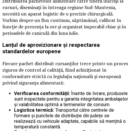
Distribuirea pachetelor alimentare către tinerii înscriși la
cursuri, diseminați în întreaga regiune Sud-Muntenia,
necesită un aparat logistic de o precizie chirurgicală.
Vorbim despre un flux continuu, săptămânal, calibrat în
funcție de prezența la ore și organizat impecabil chiar și în
perioadele de caniculă din luna iulie.
Lanțul de aprovizionare și respectarea
standardelor europene
Fiecare pachet distribuit cursanților trece printr-un proces
riguros de control al calității, fiind achiziționat în
conformitate strictă cu legislația națională și europeană
privind siguranța alimentară:
Verificarea conformității:
Înainte de livrare, produsele
sunt inspectate pentru a garanta integritatea ambalajelor
și valabilitatea optimă a termenelor de consum.
Logistica termică:
Transportul către centrele de
formare și punctele de distribuție din județe se
realizează cu vehicule adaptate, capabile să mențină o
temperatură constantă.