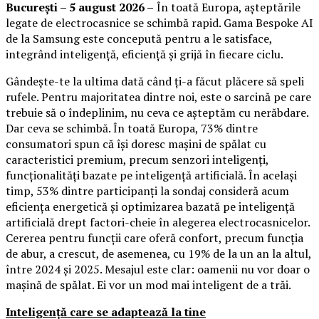
București – 5 august 2026 –
În toată Europa, așteptările
legate de electrocasnice se schimbă rapid. Gama Bespoke AI
de la Samsung este concepută pentru a le satisface,
integrând inteligență, eficiență și grijă în fiecare ciclu.
Gândește-te la ultima dată când ți-a făcut plăcere să speli
rufele. Pentru majoritatea dintre noi, este o sarcină pe care
trebuie să o îndeplinim, nu ceva ce așteptăm cu nerăbdare.
Dar ceva se schimbă. În toată Europa, 73% dintre
consumatori spun că își doresc mașini de spălat cu
caracteristici premium, precum senzori inteligenți,
funcționalități bazate pe inteligență artificială. În același
timp, 53% dintre participanți la sondaj consideră acum
eficiența energetică și optimizarea bazată pe inteligență
artificială drept factori-cheie în alegerea electrocasnicelor.
Cererea pentru funcții care oferă confort, precum funcția
de abur, a crescut, de asemenea, cu 19% de la un an la altul,
între 2024 și 2025. Mesajul este clar: oamenii nu vor doar o
mașină de spălat. Ei vor un mod mai inteligent de a trăi.
Inteligență care se adaptează la tine