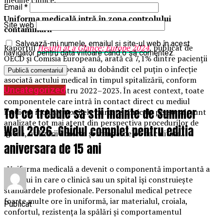
Email
*
Uniforma medicală intră în zona controlului
Site web
contaminării
Salvează-mi numele, emailul și site-ul web în acest
Raportul
Health at a Glance: Europe 2024
, publicat de
navigator pentru data viitoare când o să comentez.
OECD și Comisia Europeană, arată că 7,1% dintre pacienții
din Uniunea Europeană au dobândit cel puțin o infecție
asociată actului medical în timpul spitalizării, conform
Uncategorized
datelor ECDC pentru 2022–2023. În acest context, toate
componentele care intră în contact direct cu mediul
Tot ce trebuie sa stii inainte de Summer
medical, inclusiv textilele purtate zilnic de personal, sunt
analizate tot mai atent din perspectiva procedurilor de
Well 2026. Ghidul complet pentru editia
igienă, utilizării corecte și standardelor de calitate.
aniversara de 15 ani
„Uniforma medicală a devenit o componentă importantă a
modului în care o clinică sau un spital își construiește
standardele profesionale. Personalul medical petrece
foarte multe ore în uniformă, iar materialul, croiala,
Publicat
confortul, rezistența la spălări și comportamentul