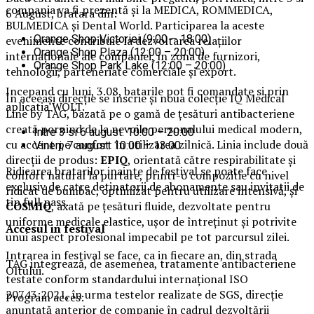
compania va fi prezentă și la MEDICA, ROMMEDICA,
6 August, bratara din:
BULMEDICA și Dental World. Participarea la aceste
Orange Shop Victoriei (9:00 – 18:00)
evenimente contribuie la dezvoltarea relațiilor
Orange Shop Plaza (12:00 – 20:00)
internaționale ale companiei, în zona de furnizori,
Orange Shop Park Lake (12:00 – 20:00)
tehnologii, parteneriate comerciale și export.
Incepand cu luni, 3.08, batarile pot fi comandate si prin
În aceeași direcție se înscrie și noua colecție IQ Medical
aplicatia WOLT.
Line by TAG, bazată pe o gamă de țesături antibacteriene
creată pornind de la nevoile personalului medical modern,
Intre 3 si 6 august: 10:00 – 20:00
cu accent pe confort în utilizarea zilnică. Linia include două
Vineri, 7 august: 10:00 – 13:00
direcții de produs:
EPIQ
, orientată către respirabilitate și
Ridicarea bratarilor inainte de festival se poate face
confort natural la purtare, printr-o compozitie cu nivel
exclusiv de catre detinatorii de abonamente sau invitatii de
ridicat de bumbac, optimizat pentru utilizare intensivă, și
tip full pass.
COSMIQ
, axată pe țesături fluide, dezvoltate pentru
uniforme medicale elastice, ușor de întreținut și potrivite
Accesul i
n festival
unui aspect profesional impecabil pe tot parcursul zilei.
Intrarea in festival se face, ca in fiecare an, din strada
TAG integrează, de asemenea, tratamente antibacteriene
Oltului.
testate conform standardului internațional ISO
20743:2021, în urma testelor realizate de SGS, direcție
Program acces:
anunțată anterior de companie în cadrul dezvoltării