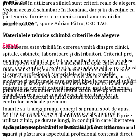
acum 2 zile
produsului în utilizarea zilnică sunt criterii reale de alegere.
Vedem această schimbare în România, dar și în discuțiile cu
pe
parteneri și furnizori europeni si nord-americani din
piețele mature”, spune Adrian Pătru, CEO TAG.
august 5, 2026
De
Materialele tehnice schimbă criteriile de alegere
Razvan
Schimbarea este vizibilă în cererea venită dinspre clinici,
spitale, cabinete, laboratoare și distribuitori. Criteriul preț
rămâne important, dar tot mai mulți clienți caută produse
Countdown-ul aproape s-a incheiat. In doar cateva zile,
care oferă confort, rezistență, siguranță în utilizarea zilnică
Domeniul Stirbey din Buftea devine din nou locul in care
și aspect profesional. Materialele elastice, croielile
zeci de mii de oameni vin pentru trei zile de muzica, arta,
moderne și uniformele care rezistă bine la purtare și spălări
nopti lungi si experiente care definesc vara. La 15 ani de la
repetate au devenit criterii importante, mai ales în zona
prima editie, Summer Well revine cu un line-up eclectic si
clinicilor private, a stomatologiei, laboratoarelor și
un univers construit in jurul culturii contemporane.
centrelor medicale premium.
Inainte sa-ti alegi primul concert si primul spot de apus,
Pentru personalul medical, uniforma este un produs
iata tot ce trebuie sa stii pentru un weekend fara surprize.
utilizat zilnic, pe durate lungi, în condiții în care libertatea
de mișcare, respirabilitatea materialului, întreținerea
Aplica
t
ia Summer Well
– festivalul, direct in buzunarul
ușoară și păstrarea aspectului profesional contează direct
tau