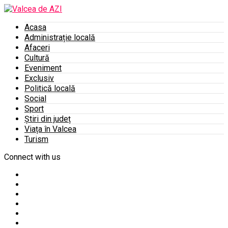
Acasa
Administrație locală
Afaceri
Cultură
Eveniment
Exclusiv
Politică locală
Social
Sport
Știri din județ
Viața în Valcea
Turism
Connect with us