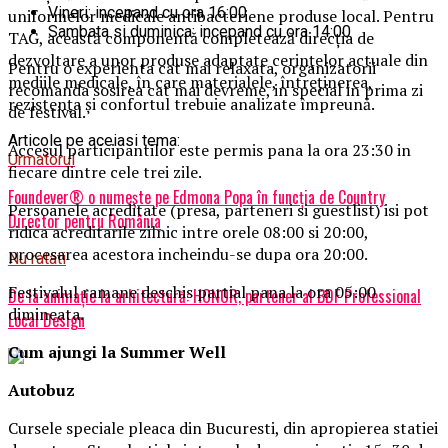
Vineri: incepand cu ora 16:00
uniformelor medicale antibacteriene produse local. Pentru
Sambata si duminica: incepand cu ora 14:00
TAG, această componentă completează direcția de
dezvoltare a unor produse adaptate cerințelor actuale din
Pentru o experienta cat mai relaxata, organizatorii
mediile medicale, în care materialele, întreținerea,
recomanda sosirea cat mai devreme, in special in prima zi
rezistența și confortul trebuie analizate împreună.
de festival.
Articole pe aceiasi tema:
Accesul participantilor este permis pana la ora 23:30 in
Urmatorul
fiecare dintre cele trei zile.
Foundever® o numește pe Edmona Popa în funcția de Country
Persoanele acreditate (presa, parteneri si guestlist) isi pot
Director pentru România
ridica acreditarile zilnic intre orele 08:00 si 20:00,
procesarea acestora incheindu-se dupa ora 20:00.
Nu ratati
Festivalul ramane deschis partial pana la ora 05:00
De la animație la arhitectură: HONOR, partener al BDF Professional
dimineata.
Local Design
Cum ajungi la Summer Well
Autobuz
Cursele speciale pleaca din Bucuresti, din apropierea statiei