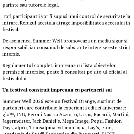
parinte sau tutorele legal.
Toti participantii vor fi supusi unui control de securitate la
intrare. Refuzul acestuia atrage imposibilitatea accesului in
festival.
De asemenea, Summer Well promoveaza un mediu sigur si
responsabil, iar consumul de substante interzise este strict
interzis.
Regulamentul complet, impreuna cu lista obiectelor
permise si interzise, poate fi consultat pe site-ul oficial al
festivalului.
Un festival construit
impreuna cu partenerii sai
Summer Well 2026 este un festival Orange, sustinut de
parteneri care contribuie la experienta editiei aniversare:
glo™, ING, Peroni Nastro Azzurro, Ursus, Bacardi, Martini,
Jagermeister, Jack Daniel’s, Mega Image, Pepsi, Fashion
Days, alpro, Transalpina, vitamin aqua, Lay’s, e-on,
Academia de Studii Economice din Bucuresti, FABIZ,