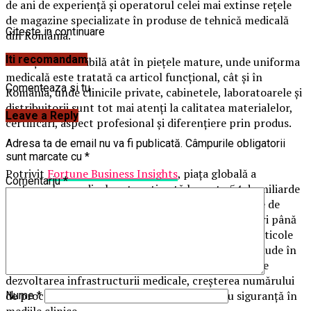
de ani de experiență și operatorul celei mai extinse rețele
de magazine specializate în produse de tehnică medicală
Citeste in continuare
din România.
Iti recomandam
Evoluția este vizibilă atât în piețele mature, unde uniforma
medicală este tratată ca articol funcțional, cât și în
Comenteaza si tu
România, unde clinicile private, cabinetele, laboratoarele și
distribuitorii sunt tot mai atenți la calitatea materialelor,
Leave a Reply
certificări, aspect profesional și diferențiere prin produs.
Adresa ta de email nu va fi publicată.
Câmpurile obligatorii
sunt marcate cu
*
Potrivit
Fortune Business Insights
, piața globală a
Comentariu
*
uniformelor medicale este estimată la peste 54 de miliarde
de dolari în 2025, urmând să ajungă la 58,4 miliarde de
dolari în 2026 și la aproape 130 de miliarde de dolari până
în 2034. Raportul descrie uniformele medicale ca articole
de protecție purtate de personalul medical și le include în
zona controlului infecțiilor, într-o piață susținută de
dezvoltarea infrastructurii medicale, creșterea numărului
de proceduri și preocuparea mai mare pentru siguranță în
Nume
*
mediile clinice.