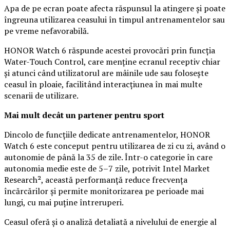
Apa de pe ecran poate afecta răspunsul la atingere și poate
îngreuna utilizarea ceasului în timpul antrenamentelor sau
pe vreme nefavorabilă.
HONOR Watch 6 răspunde acestei provocări prin funcția
Water-Touch Control, care menține ecranul receptiv chiar
și atunci când utilizatorul are mâinile ude sau folosește
ceasul în ploaie, facilitând interacțiunea în mai multe
scenarii de utilizare.
Mai mult decât un partener pentru sport
Dincolo de funcțiile dedicate antrenamentelor, HONOR
Watch 6 este conceput pentru utilizarea de zi cu zi, având o
autonomie de până la 35 de zile. Într-o categorie în care
autonomia medie este de 5–7 zile, potrivit Intel Market
Research², această performanță reduce frecvența
încărcărilor și permite monitorizarea pe perioade mai
lungi, cu mai puține întreruperi.
Ceasul oferă și o analiză detaliată a nivelului de energie al