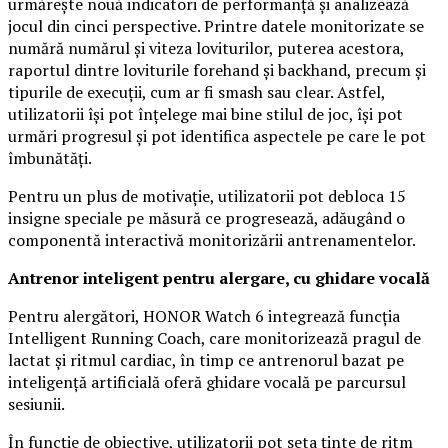
urmărește nouă indicatori de performanță și analizează
jocul din cinci perspective. Printre datele monitorizate se
numără numărul și viteza loviturilor, puterea acestora,
raportul dintre loviturile forehand și backhand, precum și
tipurile de execuții, cum ar fi smash sau clear. Astfel,
utilizatorii își pot înțelege mai bine stilul de joc, își pot
urmări progresul și pot identifica aspectele pe care le pot
îmbunătăți.
Pentru un plus de motivație, utilizatorii pot debloca 15
insigne speciale pe măsură ce progresează, adăugând o
componentă interactivă monitorizării antrenamentelor.
Antrenor inteligent pentru alergare, cu ghidare vocală
Pentru alergători, HONOR Watch 6 integrează funcția
Intelligent Running Coach, care monitorizează pragul de
lactat și ritmul cardiac, în timp ce antrenorul bazat pe
inteligență artificială oferă ghidare vocală pe parcursul
sesiunii.
În funcție de obiective, utilizatorii pot seta ținte de ritm