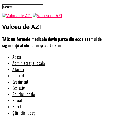
Valcea de AZI
TAG: uniformele medicale devin parte din ecosistemul de
siguranță al clinicilor și spitalelor
Acasa
Administrație locală
Afaceri
Cultură
Eveniment
Exclusiv
Politică locală
Social
Sport
Știri din județ