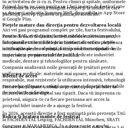
în activitatea de zi cu zi. Pentru clinici și spitale, uniformele
Primul lucru pe care merita sa-l faci inainte de festival este
contribuie la coerența imaginii echipei și la modul în care
sa descarci aplicatia Summer Well, disponibila in App Store
pacienții percep rigoarea organizației medicale.
si Google Play.
Piețele mature dau direcția pentru dezvoltarea locală
Aici vei gasi programul complet pe zile, harta festivalului,
Pentru TAG, evoluția uniformei medicale către un produs
zonele de food & drinks, activitatile de entertainment,
funcțional este urmărită prin contact direct cu piețele
informatiile utile si biletele achizitionate online. Activeaza
internaționale de referință, furnizorii internaționali de
notificarile pentru a primi in timp real toate update-urile
materiale și evenimentele de profil dedicate industriei
importante pe parcursul festivalului.
medicale, dentare și tehnologiilor pentru sănătate.
Compania analizează noile generații de țesături pentru
uniforme medicale: materiale mai ușoare, mai elastice, mai
Biletul de acces
respirabile, mai rezistente la utilizarea intensivă, tehnologii
care reduc șifonarea, soluții easy-care și direcții sustenabile
Fiecare participant trebuie sa prezinte propriul bilet la
de producție și finisare.
intrare, in format digital sau tiparit. Daca vii impreuna cu
prietenii, asigura-te ca fiecare persoana are acces la
propriul bilet inainte de a ajunge la festival.
În 2026, această direcție a fost susținută prin prezența TAG
Ridica-t
i br
at
ara
inainte de festival
la FACHDENTAL Leipzig, FACHDENTAL München, SRATI
Congress și MARAMEDICA. În a doua parte a anului,
Daca esti dintre cei mai bine pregatiti, poti ridica, intre 3 si