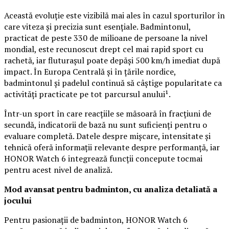
Această evoluție este vizibilă mai ales în cazul sporturilor în
care viteza și precizia sunt esențiale. Badmintonul,
practicat de peste 330 de milioane de persoane la nivel
mondial, este recunoscut drept cel mai rapid sport cu
rachetă, iar fluturașul poate depăși 500 km/h imediat după
impact. În Europa Centrală și în țările nordice,
badmintonul și padelul continuă să câștige popularitate ca
activități practicate pe tot parcursul anului¹.
Într-un sport în care reacțiile se măsoară în fracțiuni de
secundă, indicatorii de bază nu sunt suficienți pentru o
evaluare completă. Datele despre mișcare, intensitate și
tehnică oferă informații relevante despre performanță, iar
HONOR Watch 6 integrează funcții concepute tocmai
pentru acest nivel de analiză.
Mod avansat pentru badminton, cu analiza detaliată a
jocului
Pentru pasionații de badminton, HONOR Watch 6