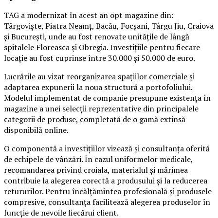
TAG a modernizat în acest an opt magazine din:
Târgoviște, Piatra Neamț, Bacău, Focșani, Târgu Jiu, Craiova
și București, unde au fost renovate unitățile de lângă
spitalele Floreasca și Obregia. Investițiile pentru fiecare
locație au fost cuprinse între 30.000 și 50.000 de euro.
Lucrările au vizat reorganizarea spațiilor comerciale și
adaptarea expunerii la noua structură a portofoliului.
Modelul implementat de companie presupune existența în
magazine a unei selecții reprezentative din principalele
categorii de produse, completată de o gamă extinsă
disponibilă online.
O componentă a investițiilor vizează și consultanța oferită
de echipele de vânzări. În cazul uniformelor medicale,
recomandarea privind croiala, materialul și mărimea
contribuie la alegerea corectă a produsului și la reducerea
retururilor. Pentru încălțămintea profesională și produsele
compresive, consultanța facilitează alegerea produselor în
funcție de nevoile fiecărui client.