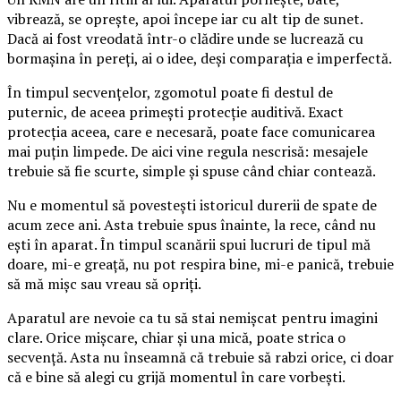
vibrează, se oprește, apoi începe iar cu alt tip de sunet.
Dacă ai fost vreodată într-o clădire unde se lucrează cu
bormașina în pereți, ai o idee, deși comparația e imperfectă.
În timpul secvențelor, zgomotul poate fi destul de
puternic, de aceea primești protecție auditivă. Exact
protecția aceea, care e necesară, poate face comunicarea
mai puțin limpede. De aici vine regula nescrisă: mesajele
trebuie să fie scurte, simple și spuse când chiar contează.
Nu e momentul să povestești istoricul durerii de spate de
acum zece ani. Asta trebuie spus înainte, la rece, când nu
ești în aparat. În timpul scanării spui lucruri de tipul mă
doare, mi-e greață, nu pot respira bine, mi-e panică, trebuie
să mă mișc sau vreau să opriți.
Aparatul are nevoie ca tu să stai nemișcat pentru imagini
clare. Orice mișcare, chiar și una mică, poate strica o
secvență. Asta nu înseamnă că trebuie să rabzi orice, ci doar
că e bine să alegi cu grijă momentul în care vorbești.