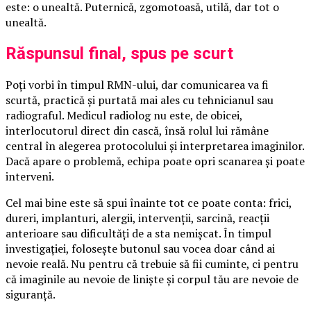
este: o unealtă. Puternică, zgomotoasă, utilă, dar tot o
unealtă.
Răspunsul final, spus pe scurt
Poți vorbi în timpul RMN-ului, dar comunicarea va fi
scurtă, practică și purtată mai ales cu tehnicianul sau
radiograful. Medicul radiolog nu este, de obicei,
interlocutorul direct din cască, însă rolul lui rămâne
central în alegerea protocolului și interpretarea imaginilor.
Dacă apare o problemă, echipa poate opri scanarea și poate
interveni.
Cel mai bine este să spui înainte tot ce poate conta: frici,
dureri, implanturi, alergii, intervenții, sarcină, reacții
anterioare sau dificultăți de a sta nemișcat. În timpul
investigației, folosește butonul sau vocea doar când ai
nevoie reală. Nu pentru că trebuie să fii cuminte, ci pentru
că imaginile au nevoie de liniște și corpul tău are nevoie de
siguranță.