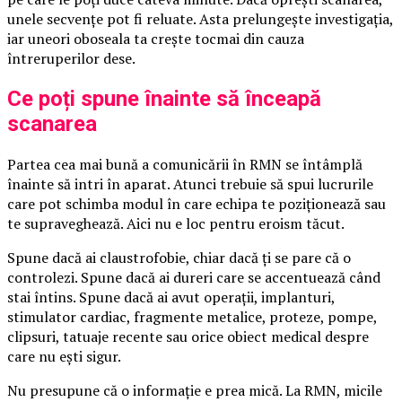
unele secvențe pot fi reluate. Asta prelungește investigația,
iar uneori oboseala ta crește tocmai din cauza
întreruperilor dese.
Ce poți spune înainte să înceapă
scanarea
Partea cea mai bună a comunicării în RMN se întâmplă
înainte să intri în aparat. Atunci trebuie să spui lucrurile
care pot schimba modul în care echipa te poziționează sau
te supraveghează. Aici nu e loc pentru eroism tăcut.
Spune dacă ai claustrofobie, chiar dacă ți se pare că o
controlezi. Spune dacă ai dureri care se accentuează când
stai întins. Spune dacă ai avut operații, implanturi,
stimulator cardiac, fragmente metalice, proteze, pompe,
clipsuri, tatuaje recente sau orice obiect medical despre
care nu ești sigur.
Nu presupune că o informație e prea mică. La RMN, micile