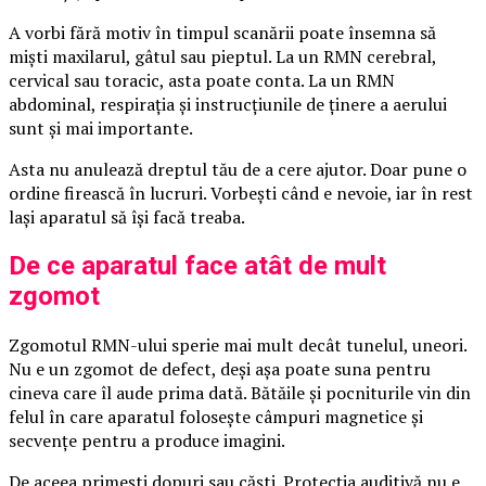
A vorbi fără motiv în timpul scanării poate însemna să
miști maxilarul, gâtul sau pieptul. La un RMN cerebral,
cervical sau toracic, asta poate conta. La un RMN
abdominal, respirația și instrucțiunile de ținere a aerului
sunt și mai importante.
Asta nu anulează dreptul tău de a cere ajutor. Doar pune o
ordine firească în lucruri. Vorbești când e nevoie, iar în rest
lași aparatul să își facă treaba.
De ce aparatul face atât de mult
zgomot
Zgomotul RMN-ului sperie mai mult decât tunelul, uneori.
Nu e un zgomot de defect, deși așa poate suna pentru
cineva care îl aude prima dată. Bătăile și pocniturile vin din
felul în care aparatul folosește câmpuri magnetice și
secvențe pentru a produce imagini.
De aceea primești dopuri sau căști. Protecția auditivă nu e