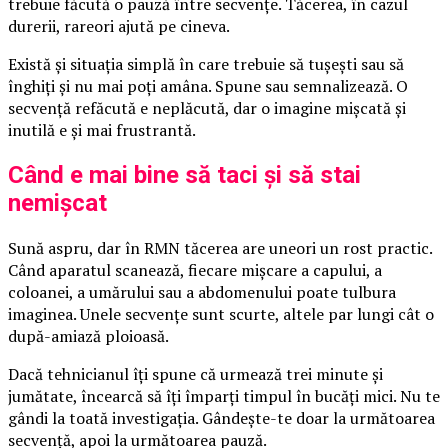
trebuie făcută o pauză între secvențe. Tăcerea, în cazul
durerii, rareori ajută pe cineva.
Există și situația simplă în care trebuie să tușești sau să
înghiți și nu mai poți amâna. Spune sau semnalizează. O
secvență refăcută e neplăcută, dar o imagine mișcată și
inutilă e și mai frustrantă.
Când e mai bine să taci și să stai
nemișcat
Sună aspru, dar în RMN tăcerea are uneori un rost practic.
Când aparatul scanează, fiecare mișcare a capului, a
coloanei, a umărului sau a abdomenului poate tulbura
imaginea. Unele secvențe sunt scurte, altele par lungi cât o
după-amiază ploioasă.
Dacă tehnicianul îți spune că urmează trei minute și
jumătate, încearcă să îți împarți timpul în bucăți mici. Nu te
gândi la toată investigația. Gândește-te doar la următoarea
secvență, apoi la următoarea pauză.