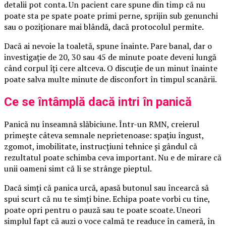
detalii pot conta. Un pacient care spune din timp că nu
poate sta pe spate poate primi perne, sprijin sub genunchi
sau o poziționare mai blândă, dacă protocolul permite.
Dacă ai nevoie la toaletă, spune înainte. Pare banal, dar o
investigație de 20, 30 sau 45 de minute poate deveni lungă
când corpul îți cere altceva. O discuție de un minut înainte
poate salva multe minute de disconfort în timpul scanării.
Ce se întâmplă dacă intri în panică
Panică nu înseamnă slăbiciune. Într-un RMN, creierul
primește câteva semnale neprietenoase: spațiu îngust,
zgomot, imobilitate, instrucțiuni tehnice și gândul că
rezultatul poate schimba ceva important. Nu e de mirare că
unii oameni simt că li se strânge pieptul.
Dacă simți că panica urcă, apasă butonul sau încearcă să
spui scurt că nu te simți bine. Echipa poate vorbi cu tine,
poate opri pentru o pauză sau te poate scoate. Uneori
simplul fapt că auzi o voce calmă te readuce în cameră, în