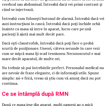
cerebral sau abdominal. Întreabă dacă vei primi contrast și
când se injectează.
Întreabă cum folosești butonul de alarmă. Întreabă dacă vei
auzi instrucțiuni în cască. Întreabă dacă poți închide ochii
înainte ca masa să intre în aparat, lucru care pe unii
pacienți îi ajută mai mult decât pare.
Dacă ești claustrofob, întreabă dacă poți face o probă
scurtă de poziționare. Uneori, câteva secunde în care vezi
cum se mișcă masa îți scad tensiunea. Necunoscutul e mai
mare decât aparatul, de multe ori.
Nu trebuie să pui întrebările perfect. Personalul medical nu
are nevoie de fraze elegante, ci de informații utile. Spune
simplu: mi-e frică, vreau să știu cum vă anunț dacă nu pot
continua.
Ce se întâmplă după RMN
După ce masa iese din aparat, mulți oameni au o mică