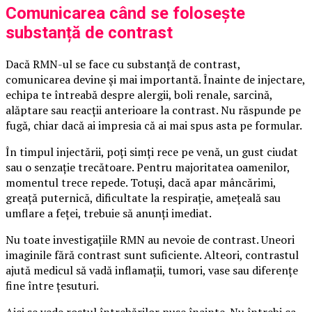
Comunicarea când se folosește
substanță de contrast
Dacă RMN-ul se face cu substanță de contrast,
comunicarea devine și mai importantă. Înainte de injectare,
echipa te întreabă despre alergii, boli renale, sarcină,
alăptare sau reacții anterioare la contrast. Nu răspunde pe
fugă, chiar dacă ai impresia că ai mai spus asta pe formular.
În timpul injectării, poți simți rece pe venă, un gust ciudat
sau o senzație trecătoare. Pentru majoritatea oamenilor,
momentul trece repede. Totuși, dacă apar mâncărimi,
greață puternică, dificultate la respirație, amețeală sau
umflare a feței, trebuie să anunți imediat.
Nu toate investigațiile RMN au nevoie de contrast. Uneori
imaginile fără contrast sunt suficiente. Alteori, contrastul
ajută medicul să vadă inflamații, tumori, vase sau diferențe
fine între țesuturi.