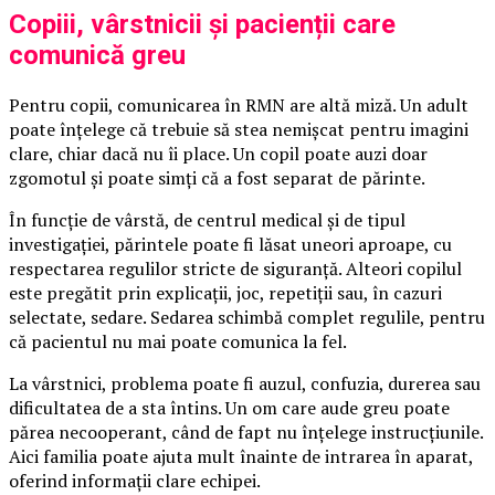
Copiii, vârstnicii și pacienții care
comunică greu
Pentru copii, comunicarea în RMN are altă miză. Un adult
poate înțelege că trebuie să stea nemișcat pentru imagini
clare, chiar dacă nu îi place. Un copil poate auzi doar
zgomotul și poate simți că a fost separat de părinte.
În funcție de vârstă, de centrul medical și de tipul
investigației, părintele poate fi lăsat uneori aproape, cu
respectarea regulilor stricte de siguranță. Alteori copilul
este pregătit prin explicații, joc, repetiții sau, în cazuri
selectate, sedare. Sedarea schimbă complet regulile, pentru
că pacientul nu mai poate comunica la fel.
La vârstnici, problema poate fi auzul, confuzia, durerea sau
dificultatea de a sta întins. Un om care aude greu poate
părea necooperant, când de fapt nu înțelege instrucțiunile.
Aici familia poate ajuta mult înainte de intrarea în aparat,
oferind informații clare echipei.