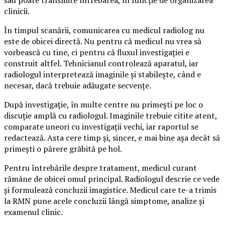
sau poate transmite întrebarea, în funcție de organizarea
clinicii.
În timpul scanării, comunicarea cu medicul radiolog nu
este de obicei directă. Nu pentru că medicul nu vrea să
vorbească cu tine, ci pentru că fluxul investigației e
construit altfel. Tehnicianul controlează aparatul, iar
radiologul interpretează imaginile și stabilește, când e
necesar, dacă trebuie adăugate secvențe.
După investigație, în multe centre nu primești pe loc o
discuție amplă cu radiologul. Imaginile trebuie citite atent,
comparate uneori cu investigații vechi, iar raportul se
redactează. Asta cere timp și, sincer, e mai bine așa decât să
primești o părere grăbită pe hol.
Pentru întrebările despre tratament, medicul curant
rămâne de obicei omul principal. Radiologul descrie ce vede
și formulează concluzii imagistice. Medicul care te-a trimis
la RMN pune acele concluzii lângă simptome, analize și
examenul clinic.