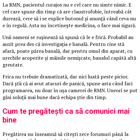
La RMN, pacientul curajos nu e cel care nu simte nimic. E
cel care spune din timp că are claustrofobie, întreabă cât
durează, cere să i se explice butonul și anunță când ceva nu
e în regulă. Asta nu încetinește medicina, o face mai sigură.
Unii oameni se rușinează să spună că le e frică. Probabil au
auzit prea des că investigația e banală. Pentru cine stă
afară, poate părea banală, dar pentru omul din aparat, cu
urechile acoperite și mâinile nemișcate, banalul capătă altă
greutate.
Frica nu trebuie dramatizată, dar nici luată peste picior.
Dacă știi că ai avut atacuri de panică, spune asta când faci
programarea, nu doar în ușa camerei de RMN. Uneori se pot
găsi soluții mai bune dacă echipa știe din timp.
Cum te pregătești ca să comunici mai
bine
Pregătirea nu înseamnă să citești zece forumuri până la