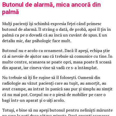
Butonul de alarmă, mica ancoră din
palmă
Mulți pacienți își schimbă expresia feței când primesc
butonul de alarmă. Îl strâng o dată, de probă, apoi îl țin în
palmă ca pe o dovadă că au încă un cuvânt de spus. E un
detaliu mic, dar psihologic face mult.
Butonul nu e acolo ca ornament. Dacă îl apeși, echipa știe
că ai nevoie de ajutor sau că trebuie să comunice cu tine. În
multe centre, scanarea se poate opri, masa poate fi scoasă
din aparat, iar cineva vine să vadă ce s-a întâmplat.
Nu trebuie să îți fie rușine să îl folosești. Oamenii din
radiologie au văzut pacienți care au tușit, au amorțit, au
avut crampe, au intrat în panică sau pur și simplu au simțit
că nu mai pot. Corpul nu e o piesă de mobilier pe care o
bagi într-un aparat și o uiți acolo.
Totuși, e bine să nu apeși butonul pentru neliniști mărunte
pe care le poți duce câteva minute. Dacă oprești scanarea,