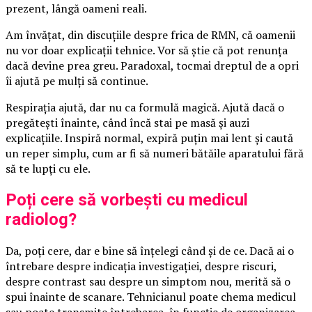
prezent, lângă oameni reali.
Am învățat, din discuțiile despre frica de RMN, că oamenii
nu vor doar explicații tehnice. Vor să știe că pot renunța
dacă devine prea greu. Paradoxal, tocmai dreptul de a opri
îi ajută pe mulți să continue.
Respirația ajută, dar nu ca formulă magică. Ajută dacă o
pregătești înainte, când încă stai pe masă și auzi
explicațiile. Inspiră normal, expiră puțin mai lent și caută
un reper simplu, cum ar fi să numeri bătăile aparatului fără
să te lupți cu ele.
Poți cere să vorbești cu medicul
radiolog?
Da, poți cere, dar e bine să înțelegi când și de ce. Dacă ai o
întrebare despre indicația investigației, despre riscuri,
despre contrast sau despre un simptom nou, merită să o
spui înainte de scanare. Tehnicianul poate chema medicul