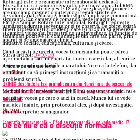
Rotaract este o organizație internațională dedicată
El se află într-o cameră separată, pentru că aparatul RMN
tinerilor cu vârste de peste 18 ani, care dezvoltă proiecte
are un câmp magnetic puternic și reguli stricte de
de voluntariat, educație, leadership și implicare comunitară.
siguranță. Din camera de comandă, vede imaginile,
Parte a familiei Rotary International, Rotaract reunește
urmărește durata secvențelor și te observă. De obicei există
tineri profesioniști și studenți care își propun să genereze
și cameră video sau fereastră de supraveghere, în funcție de
schimbări pozitive în comunitățile din care fac parte, prin
aparat și de amenajarea clinicii.
inițiative sociale, educaționale, culturale și civice.
Când ai căști pe urechi, vocea tehnicianului poate părea
Sursa articol:
BVON.ro
ușor metalică sau îndepărtată. Uneori o auzi clar, alteori se
amestecă puțin cu bătăile aparatului. Nu e ca la telefon, dar
Articole pe aceiasi tema:
e suficient ca să primești instrucțiuni și să transmiți o
Urmatorul
problemă scurtă.
UZINEX deschide la Iași primul centru din România unde persoanele
Medicul intră în poveste altfel. El nu e absent, dar nici nu e
cu dizabilități locomotorii învață gratuit să programeze roboți
neapărat vocea pe care o auzi în cască. Munca lui se vede
industriali
mai ales înainte, prin protocolul ales, și după investigație,
Nu ratati
prin interpretarea imaginilor.
Ecografia transvaginală – Când se recomandă și ce vede medicul?
De ce nu e ca o discuție normală
Un RMN are un ritm al lui. Aparatul pornește, bate,