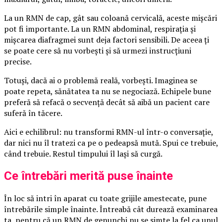
La un RMN de cap, gât sau coloană cervicală, aceste mișcări
pot fi importante. La un RMN abdominal, respirația și
mișcarea diafragmei sunt deja factori sensibili. De aceea ți
se poate cere să nu vorbești și să urmezi instrucțiuni
precise.
Totuși, dacă ai o problemă reală, vorbești. Imaginea se
poate repeta, sănătatea ta nu se negociază. Echipele bune
preferă să refacă o secvență decât să aibă un pacient care
suferă în tăcere.
Aici e echilibrul: nu transformi RMN-ul într-o conversație,
dar nici nu îl tratezi ca pe o pedeapsă mută. Spui ce trebuie,
când trebuie. Restul timpului îl lași să curgă.
Ce întrebări merită puse înainte
În loc să intri în aparat cu toate grijile amestecate, pune
întrebările simple înainte. Întreabă cât durează examinarea
ta, pentru că un RMN de genunchi nu se simte la fel ca unul