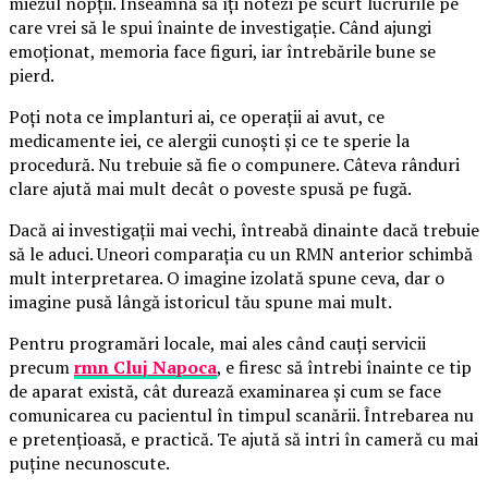
miezul nopții. Înseamnă să îți notezi pe scurt lucrurile pe
care vrei să le spui înainte de investigație. Când ajungi
emoționat, memoria face figuri, iar întrebările bune se
pierd.
Poți nota ce implanturi ai, ce operații ai avut, ce
medicamente iei, ce alergii cunoști și ce te sperie la
procedură. Nu trebuie să fie o compunere. Câteva rânduri
clare ajută mai mult decât o poveste spusă pe fugă.
Dacă ai investigații mai vechi, întreabă dinainte dacă trebuie
să le aduci. Uneori comparația cu un RMN anterior schimbă
mult interpretarea. O imagine izolată spune ceva, dar o
imagine pusă lângă istoricul tău spune mai mult.
Pentru programări locale, mai ales când cauți servicii
precum
rmn Cluj Napoca
, e firesc să întrebi înainte ce tip
de aparat există, cât durează examinarea și cum se face
comunicarea cu pacientul în timpul scanării. Întrebarea nu
e pretențioasă, e practică. Te ajută să intri în cameră cu mai
puține necunoscute.