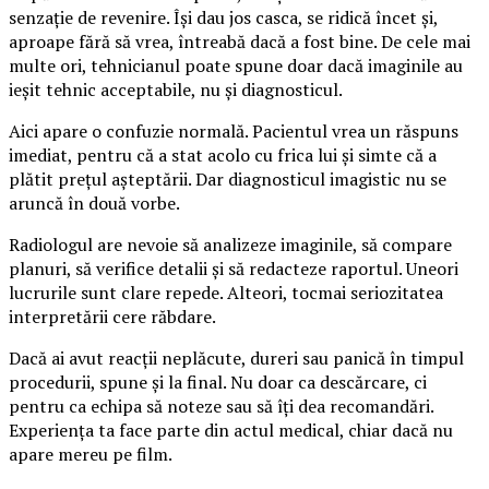
senzație de revenire. Își dau jos casca, se ridică încet și,
aproape fără să vrea, întreabă dacă a fost bine. De cele mai
multe ori, tehnicianul poate spune doar dacă imaginile au
ieșit tehnic acceptabile, nu și diagnosticul.
Aici apare o confuzie normală. Pacientul vrea un răspuns
imediat, pentru că a stat acolo cu frica lui și simte că a
plătit prețul așteptării. Dar diagnosticul imagistic nu se
aruncă în două vorbe.
Radiologul are nevoie să analizeze imaginile, să compare
planuri, să verifice detalii și să redacteze raportul. Uneori
lucrurile sunt clare repede. Alteori, tocmai seriozitatea
interpretării cere răbdare.
Dacă ai avut reacții neplăcute, dureri sau panică în timpul
procedurii, spune și la final. Nu doar ca descărcare, ci
pentru ca echipa să noteze sau să îți dea recomandări.
Experiența ta face parte din actul medical, chiar dacă nu
apare mereu pe film.