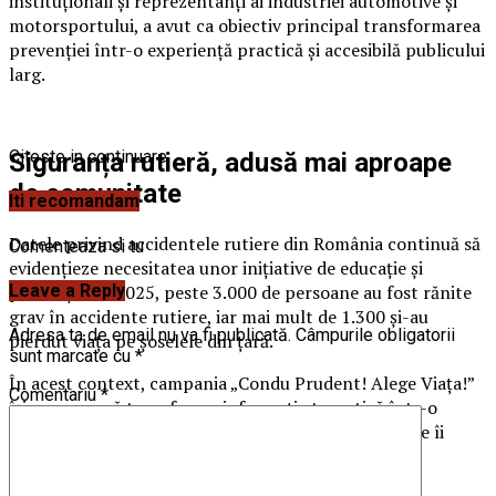
instituționali și reprezentanți ai industriei automotive și
motorsportului, a avut ca obiectiv principal transformarea
prevenției într-o experiență practică și accesibilă publicului
larg.
Citeste in continuare
Siguranța rutieră, adusă mai aproape
de comunitate
Iti recomandam
Datele privind accidentele rutiere din România continuă să
Comenteaza si tu
evidențieze necesitatea unor inițiative de educație și
Leave a Reply
prevenție. În 2025, peste 3.000 de persoane au fost rănite
grav în accidente rutiere, iar mai mult de 1.300 și-au
Adresa ta de email nu va fi publicată.
Câmpurile obligatorii
pierdut viața pe șoselele din țară.
sunt marcate cu
*
În acest context, campania „Condu Prudent! Alege Viața!”
Comentariu
*
își propune să transforme informația teoretică într-o
experiență directă, prin simulări și demonstrații care îi
ajută pe participanți să înțeleagă concret impactul
deciziilor luate în trafic.