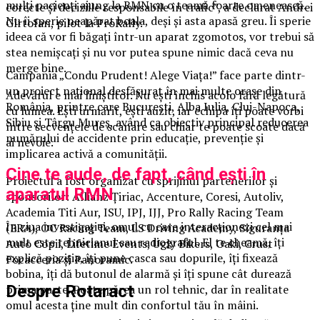
mulți pacienți ajung la RMN cu o teamă foarte omenească.
corecte și deciziile responsabile în trafic”, a declarat Andrei
Nu îi sperie neapărat boala, deși și asta apasă greu. Îi sperie
Gîrtofan, pilot la ProRally.
ideea că vor fi băgați într-un aparat zgomotos, vor trebui să
stea nemișcați și nu vor putea spune nimic dacă ceva nu
merge bine.
Campania „Condu Prudent! Alege Viața!” face parte dintr-
un proiect național desfășurat în mai multe orașe din
Adevărul e mai liniștitor. Nu ești închis acolo fără legătură
România, printre care București, Alba Iulia, Cluj-Napoca,
cu lumea. Ești urmărit, ești auzit, iar echipa îți poate vorbi
Sibiu și Târgu Mureș, având ca obiectiv principal reducerea
între secvențele de scanare sau chiar te poate scoate dacă
numărului de accidente prin educație, prevenție și
ai nevoie.
implicarea activă a comunității.
Cine te aude, de fapt, când ești în
Proiectul a fost organizat cu sprijinul partenerilor și
aparatul RMN
sponsorilor: Allianz Țiriac, Accenture, Coresi, Autoliv,
Academia Titi Aur, ISU, IPJ, IJJ, Pro Rally Racing Team
În ziua investigației, omul cu care interacționezi cel mai
(ERA), OC Racing Team, LS Driving Academy, Siguranța
mult este tehnicianul sau radiograful. El te cheamă, îți
Auto Copii, Lifetime Events, Ugly Bikers, Oaki, Crust
explică poziția, îți pune casca sau dopurile, îți fixează
Focacceria și Panoramic.
bobina, îți dă butonul de alarmă și îți spune cât durează
prima parte. Poate părea un rol tehnic, dar în realitate
Despre Rotaract
omul acesta ține mult din confortul tău în mâini.