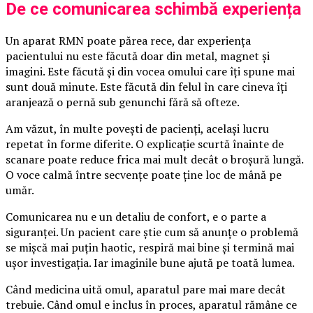
De ce comunicarea schimbă experiența
Un aparat RMN poate părea rece, dar experiența
pacientului nu este făcută doar din metal, magnet și
imagini. Este făcută și din vocea omului care îți spune mai
sunt două minute. Este făcută din felul în care cineva îți
aranjează o pernă sub genunchi fără să ofteze.
Am văzut, în multe povești de pacienți, același lucru
repetat în forme diferite. O explicație scurtă înainte de
scanare poate reduce frica mai mult decât o broșură lungă.
O voce calmă între secvențe poate ține loc de mână pe
umăr.
Comunicarea nu e un detaliu de confort, e o parte a
siguranței. Un pacient care știe cum să anunțe o problemă
se mișcă mai puțin haotic, respiră mai bine și termină mai
ușor investigația. Iar imaginile bune ajută pe toată lumea.
Când medicina uită omul, aparatul pare mai mare decât
trebuie. Când omul e inclus în proces, aparatul rămâne ce