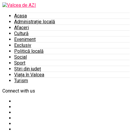
Acasa
Administrație locală
Afaceri
Cultură
Eveniment
Exclusiv
Politică locală
Social
Sport
Știri din județ
Viața în Valcea
Turism
Connect with us