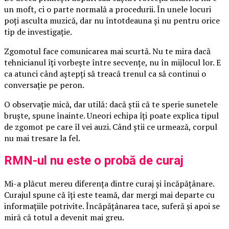
un moft, ci o parte normală a procedurii. În unele locuri
poți asculta muzică, dar nu întotdeauna și nu pentru orice
tip de investigație.
Zgomotul face comunicarea mai scurtă. Nu te mira dacă
tehnicianul îți vorbește între secvențe, nu în mijlocul lor. E
ca atunci când aștepți să treacă trenul ca să continui o
conversație pe peron.
O observație mică, dar utilă: dacă știi că te sperie sunetele
bruște, spune înainte. Uneori echipa îți poate explica tipul
de zgomot pe care îl vei auzi. Când știi ce urmează, corpul
nu mai tresare la fel.
RMN-ul nu este o probă de curaj
Mi-a plăcut mereu diferența dintre curaj și încăpățânare.
Curajul spune că îți este teamă, dar mergi mai departe cu
informațiile potrivite. Încăpățânarea tace, suferă și apoi se
miră că totul a devenit mai greu.