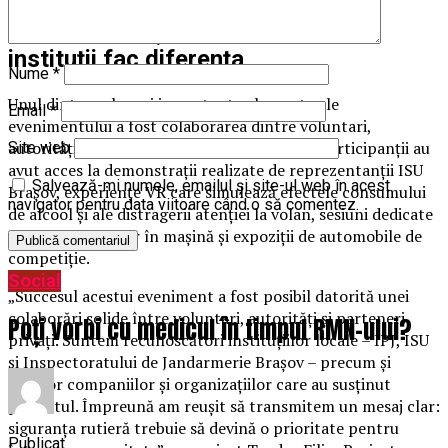
Comunitatea și colaborarea dintre
instituții fac diferența
Nume
*
Unul dintre cele mai importante elemente ale
Email
*
evenimentului a fost colaborarea dintre voluntari,
autorități și partenerii implicați în proiect. Participanții au
Site web
avut acces la demonstrații realizate de reprezentanții ISU
Salvează-mi numele, emailul și site-ul web în acest
Brașov, experiențe VR care simulează efectele consumului
navigator pentru data viitoare când o să comentez.
de alcool și ale distragerii atenției la volan, sesiuni dedicate
siguranței copiilor în mașină și expoziții de automobile de
competiție.
Social
„Succesul acestui eveniment a fost posibil datorită unei
colaborări solide între voluntari, autorități și parteneri
Poți vorbi cu medicul în timpul RMN-ului?
privați. Suntem recunoscători instituțiilor locale – IPJ, ISU
și Inspectoratului de Jandarmerie Brașov – precum și
tuturor companiilor și organizațiilor care au susținut
proiectul. Împreună am reușit să transmitem un mesaj clar:
siguranța rutieră trebuie să devină o prioritate pentru
Publicat