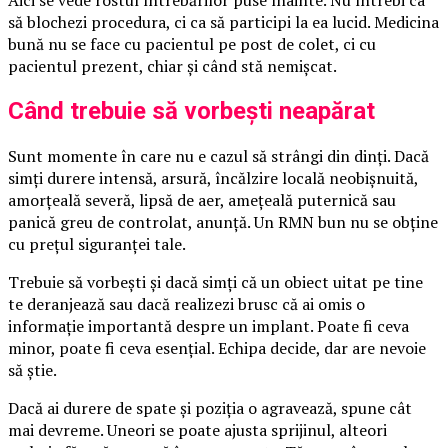
Aici se vede rostul întrebărilor puse înainte. Nu întrebi ca
să blochezi procedura, ci ca să participi la ea lucid. Medicina
bună nu se face cu pacientul pe post de colet, ci cu
pacientul prezent, chiar și când stă nemișcat.
Când trebuie să vorbești neapărat
Sunt momente în care nu e cazul să strângi din dinți. Dacă
simți durere intensă, arsură, încălzire locală neobișnuită,
amorțeală severă, lipsă de aer, amețeală puternică sau
panică greu de controlat, anunță. Un RMN bun nu se obține
cu prețul siguranței tale.
Trebuie să vorbești și dacă simți că un obiect uitat pe tine
te deranjează sau dacă realizezi brusc că ai omis o
informație importantă despre un implant. Poate fi ceva
minor, poate fi ceva esențial. Echipa decide, dar are nevoie
să știe.
Dacă ai durere de spate și poziția o agravează, spune cât
mai devreme. Uneori se poate ajusta sprijinul, alteori