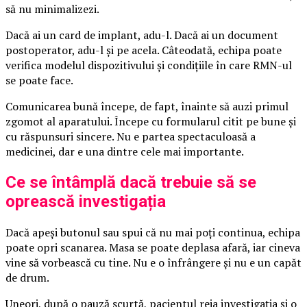
să nu minimalizezi.
Dacă ai un card de implant, adu-l. Dacă ai un document
postoperator, adu-l și pe acela. Câteodată, echipa poate
verifica modelul dispozitivului și condițiile în care RMN-ul
se poate face.
Comunicarea bună începe, de fapt, înainte să auzi primul
zgomot al aparatului. Începe cu formularul citit pe bune și
cu răspunsuri sincere. Nu e partea spectaculoasă a
medicinei, dar e una dintre cele mai importante.
Ce se întâmplă dacă trebuie să se
oprească investigația
Dacă apeși butonul sau spui că nu mai poți continua, echipa
poate opri scanarea. Masa se poate deplasa afară, iar cineva
vine să vorbească cu tine. Nu e o înfrângere și nu e un capăt
de drum.
Uneori, după o pauză scurtă, pacientul reia investigația și o