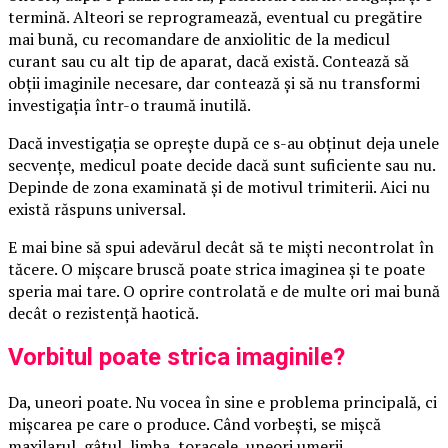
termină. Alteori se reprogramează, eventual cu pregătire
mai bună, cu recomandare de anxiolitic de la medicul
curant sau cu alt tip de aparat, dacă există. Contează să
obții imaginile necesare, dar contează și să nu transformi
investigația într-o traumă inutilă.
Dacă investigația se oprește după ce s-au obținut deja unele
secvențe, medicul poate decide dacă sunt suficiente sau nu.
Depinde de zona examinată și de motivul trimiterii. Aici nu
există răspuns universal.
E mai bine să spui adevărul decât să te miști necontrolat în
tăcere. O mișcare bruscă poate strica imaginea și te poate
speria mai tare. O oprire controlată e de multe ori mai bună
decât o rezistență haotică.
Vorbitul poate strica imaginile?
Da, uneori poate. Nu vocea în sine e problema principală, ci
mișcarea pe care o produce. Când vorbești, se mișcă
maxilarul, gâtul, limba, toracele, uneori umerii.