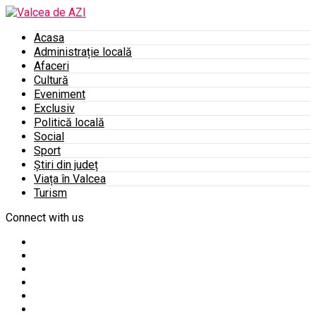
Acasa
Administrație locală
Afaceri
Cultură
Eveniment
Exclusiv
Politică locală
Social
Sport
Știri din județ
Viața în Valcea
Turism
Connect with us