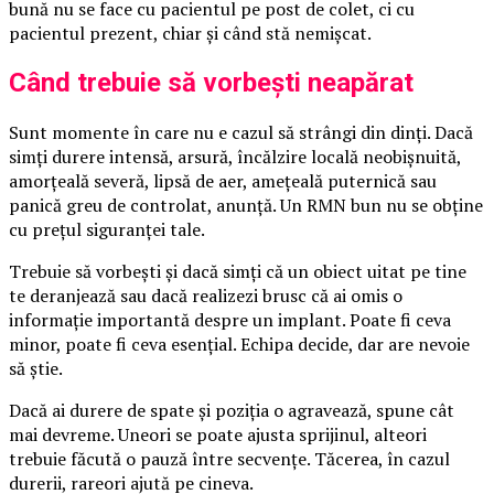
bună nu se face cu pacientul pe post de colet, ci cu
pacientul prezent, chiar și când stă nemișcat.
Când trebuie să vorbești neapărat
Sunt momente în care nu e cazul să strângi din dinți. Dacă
simți durere intensă, arsură, încălzire locală neobișnuită,
amorțeală severă, lipsă de aer, amețeală puternică sau
panică greu de controlat, anunță. Un RMN bun nu se obține
cu prețul siguranței tale.
Trebuie să vorbești și dacă simți că un obiect uitat pe tine
te deranjează sau dacă realizezi brusc că ai omis o
informație importantă despre un implant. Poate fi ceva
minor, poate fi ceva esențial. Echipa decide, dar are nevoie
să știe.
Dacă ai durere de spate și poziția o agravează, spune cât
mai devreme. Uneori se poate ajusta sprijinul, alteori
trebuie făcută o pauză între secvențe. Tăcerea, în cazul
durerii, rareori ajută pe cineva.