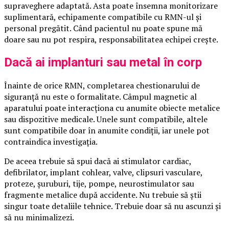
supraveghere adaptată. Asta poate însemna monitorizare
suplimentară, echipamente compatibile cu RMN-ul și
personal pregătit. Când pacientul nu poate spune mă
doare sau nu pot respira, responsabilitatea echipei crește.
Dacă ai implanturi sau metal în corp
Înainte de orice RMN, completarea chestionarului de
siguranță nu este o formalitate. Câmpul magnetic al
aparatului poate interacționa cu anumite obiecte metalice
sau dispozitive medicale. Unele sunt compatibile, altele
sunt compatibile doar în anumite condiții, iar unele pot
contraindica investigația.
De aceea trebuie să spui dacă ai stimulator cardiac,
defibrilator, implant cohlear, valve, clipsuri vasculare,
proteze, șuruburi, tije, pompe, neurostimulator sau
fragmente metalice după accidente. Nu trebuie să știi
singur toate detaliile tehnice. Trebuie doar să nu ascunzi și
să nu minimalizezi.