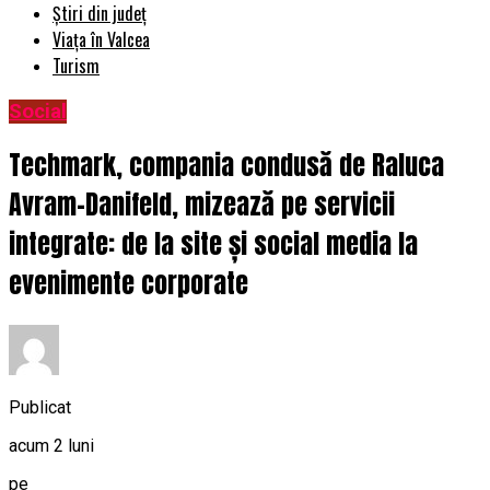
Știri din județ
Viața în Valcea
Turism
Social
Techmark, compania condusă de Raluca
Avram-Danifeld, mizează pe servicii
integrate: de la site și social media la
evenimente corporate
Publicat
acum 2 luni
pe