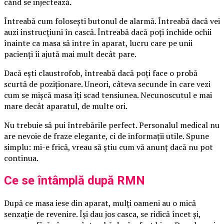
când se injectează.
Întreabă cum folosești butonul de alarmă. Întreabă dacă vei
auzi instrucțiuni în cască. Întreabă dacă poți închide ochii
înainte ca masa să intre în aparat, lucru care pe unii
pacienți îi ajută mai mult decât pare.
Dacă ești claustrofob, întreabă dacă poți face o probă
scurtă de poziționare. Uneori, câteva secunde în care vezi
cum se mișcă masa îți scad tensiunea. Necunoscutul e mai
mare decât aparatul, de multe ori.
Nu trebuie să pui întrebările perfect. Personalul medical nu
are nevoie de fraze elegante, ci de informații utile. Spune
simplu: mi-e frică, vreau să știu cum vă anunț dacă nu pot
continua.
Ce se întâmplă după RMN
După ce masa iese din aparat, mulți oameni au o mică
senzație de revenire. Își dau jos casca, se ridică încet și,