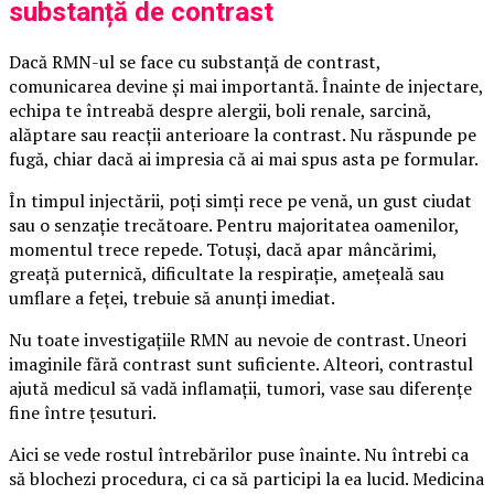
substanță de contrast
Dacă RMN-ul se face cu substanță de contrast,
comunicarea devine și mai importantă. Înainte de injectare,
echipa te întreabă despre alergii, boli renale, sarcină,
alăptare sau reacții anterioare la contrast. Nu răspunde pe
fugă, chiar dacă ai impresia că ai mai spus asta pe formular.
În timpul injectării, poți simți rece pe venă, un gust ciudat
sau o senzație trecătoare. Pentru majoritatea oamenilor,
momentul trece repede. Totuși, dacă apar mâncărimi,
greață puternică, dificultate la respirație, amețeală sau
umflare a feței, trebuie să anunți imediat.
Nu toate investigațiile RMN au nevoie de contrast. Uneori
imaginile fără contrast sunt suficiente. Alteori, contrastul
ajută medicul să vadă inflamații, tumori, vase sau diferențe
fine între țesuturi.
Aici se vede rostul întrebărilor puse înainte. Nu întrebi ca
să blochezi procedura, ci ca să participi la ea lucid. Medicina