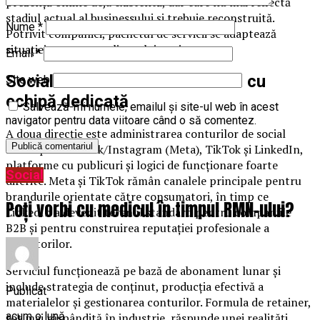
prezență online deja existentă, dar care nu mai reflectă
stadiul actual al businessului și trebuie reconstruită.
Nume
*
Potrivit companiei, pachetul de servicii se adaptează
situației concrete a clientului, nu invers.
Email
*
Social media: abonament lunar cu
Site web
echipă dedicată
Salvează-mi numele, emailul și site-ul web în acest
navigator pentru data viitoare când o să comentez.
A doua direcție este administrarea conturilor de social
media pe Facebook/Instagram (Meta), TikTok și LinkedIn,
platforme cu publicuri și logici de funcționare foarte
Social
diferite. Meta și TikTok rămân canalele principale pentru
brandurile orientate către consumatori, în timp ce
Poți vorbi cu medicul în timpul RMN-ului?
LinkedIn a devenit terenul standard pentru companiile
B2B și pentru construirea reputației profesionale a
fondatorilor.
Serviciul funcționează pe bază de abonament lunar și
include strategia de conținut, producția efectivă a
Publicat
materialelor și gestionarea conturilor. Formula de retainer,
acum o lună
tot mai răspândită în industrie, răspunde unei realități