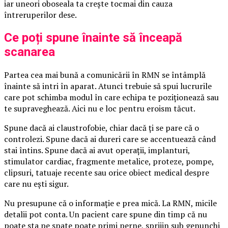
iar uneori oboseala ta crește tocmai din cauza
întreruperilor dese.
Ce poți spune înainte să înceapă
scanarea
Partea cea mai bună a comunicării în RMN se întâmplă
înainte să intri în aparat. Atunci trebuie să spui lucrurile
care pot schimba modul în care echipa te poziționează sau
te supraveghează. Aici nu e loc pentru eroism tăcut.
Spune dacă ai claustrofobie, chiar dacă ți se pare că o
controlezi. Spune dacă ai dureri care se accentuează când
stai întins. Spune dacă ai avut operații, implanturi,
stimulator cardiac, fragmente metalice, proteze, pompe,
clipsuri, tatuaje recente sau orice obiect medical despre
care nu ești sigur.
Nu presupune că o informație e prea mică. La RMN, micile
detalii pot conta. Un pacient care spune din timp că nu
poate sta pe spate poate primi perne, sprijin sub genunchi