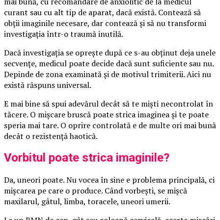
mai bună, cu recomandare de anxiolitic de la medicul
curant sau cu alt tip de aparat, dacă există. Contează să
obții imaginile necesare, dar contează și să nu transformi
investigația într-o traumă inutilă.
Dacă investigația se oprește după ce s-au obținut deja unele
secvențe, medicul poate decide dacă sunt suficiente sau nu.
Depinde de zona examinată și de motivul trimiterii. Aici nu
există răspuns universal.
E mai bine să spui adevărul decât să te miști necontrolat în
tăcere. O mișcare bruscă poate strica imaginea și te poate
speria mai tare. O oprire controlată e de multe ori mai bună
decât o rezistență haotică.
Vorbitul poate strica imaginile?
Da, uneori poate. Nu vocea în sine e problema principală, ci
mișcarea pe care o produce. Când vorbești, se mișcă
maxilarul, gâtul, limba, toracele, uneori umerii.