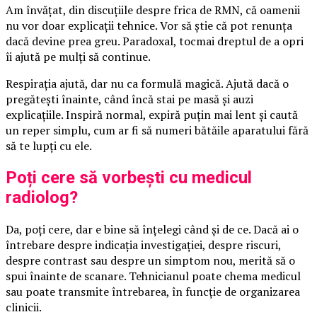
Am învățat, din discuțiile despre frica de RMN, că oamenii
nu vor doar explicații tehnice. Vor să știe că pot renunța
dacă devine prea greu. Paradoxal, tocmai dreptul de a opri
îi ajută pe mulți să continue.
Respirația ajută, dar nu ca formulă magică. Ajută dacă o
pregătești înainte, când încă stai pe masă și auzi
explicațiile. Inspiră normal, expiră puțin mai lent și caută
un reper simplu, cum ar fi să numeri bătăile aparatului fără
să te lupți cu ele.
Poți cere să vorbești cu medicul
radiolog?
Da, poți cere, dar e bine să înțelegi când și de ce. Dacă ai o
întrebare despre indicația investigației, despre riscuri,
despre contrast sau despre un simptom nou, merită să o
spui înainte de scanare. Tehnicianul poate chema medicul
sau poate transmite întrebarea, în funcție de organizarea
clinicii.