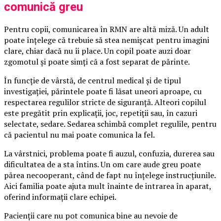
comunică greu
Pentru copii, comunicarea în RMN are altă miză. Un adult
poate înțelege că trebuie să stea nemișcat pentru imagini
clare, chiar dacă nu îi place. Un copil poate auzi doar
zgomotul și poate simți că a fost separat de părinte.
În funcție de vârstă, de centrul medical și de tipul
investigației, părintele poate fi lăsat uneori aproape, cu
respectarea regulilor stricte de siguranță. Alteori copilul
este pregătit prin explicații, joc, repetiții sau, în cazuri
selectate, sedare. Sedarea schimbă complet regulile, pentru
că pacientul nu mai poate comunica la fel.
La vârstnici, problema poate fi auzul, confuzia, durerea sau
dificultatea de a sta întins. Un om care aude greu poate
părea necooperant, când de fapt nu înțelege instrucțiunile.
Aici familia poate ajuta mult înainte de intrarea în aparat,
oferind informații clare echipei.
Pacienții care nu pot comunica bine au nevoie de