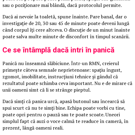
sau o poziționare mai blândă, dacă protocolul permite.
Dacă ai nevoie la toaletă, spune înainte. Pare banal, dar o
investigație de 20, 30 sau 45 de minute poate deveni lungă
când corpul îți cere altceva. O discuție de un minut înainte
poate salva multe minute de disconfort în timpul scanării.
Ce se întâmplă dacă intri în panică
Panică nu înseamnă slăbiciune. Într-un RMN, creierul
primește câteva semnale neprietenoase: spațiu îngust,
zgomot, imobilitate, instrucțiuni tehnice și gândul că
rezultatul poate schimba ceva important. Nu e de mirare că
unii oameni simt că li se strânge pieptul.
Dacă simți că panica urcă, apasă butonul sau încearcă să
spui scurt că nu te simți bine. Echipa poate vorbi cu tine,
poate opri pentru o pauză sau te poate scoate. Uneori
simplul fapt că auzi o voce calmă te readuce în cameră, în
prezent, lângă oameni reali.