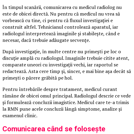
În timpul scanării, comunicarea cu medicul radiolog nu
este de obicei directă. Nu pentru că medicul nu vrea să
vorbească cu tine, ci pentru că fluxul investigației e
construit altfel. Tehnicianul controlează aparatul, iar
radiologul interpretează imaginile și stabilește, când e
necesar, dacă trebuie adăugate secvențe.
După investigație, în multe centre nu primești pe loc o
discuție amplă cu radiologul. Imaginile trebuie citite atent,
comparate uneori cu investigații vechi, iar raportul se
redactează. Asta cere timp și, sincer, e mai bine așa decât să
primești o părere grăbită pe hol.
Pentru întrebările despre tratament, medicul curant
rămâne de obicei omul principal. Radiologul descrie ce vede
și formulează concluzii imagistice. Medicul care te-a trimis
la RMN pune acele concluzii lângă simptome, analize și
examenul clinic.
Comunicarea când se folosește