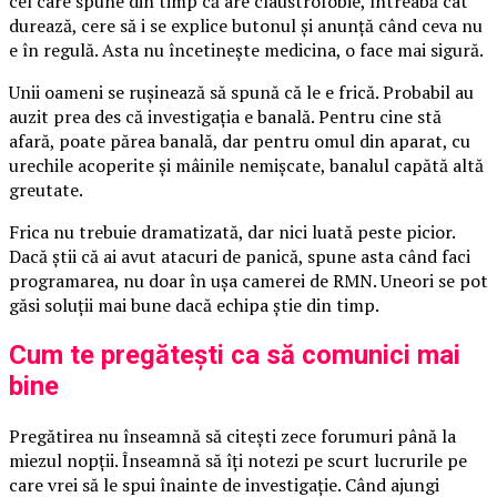
cel care spune din timp că are claustrofobie, întreabă cât
durează, cere să i se explice butonul și anunță când ceva nu
e în regulă. Asta nu încetinește medicina, o face mai sigură.
Unii oameni se rușinează să spună că le e frică. Probabil au
auzit prea des că investigația e banală. Pentru cine stă
afară, poate părea banală, dar pentru omul din aparat, cu
urechile acoperite și mâinile nemișcate, banalul capătă altă
greutate.
Frica nu trebuie dramatizată, dar nici luată peste picior.
Dacă știi că ai avut atacuri de panică, spune asta când faci
programarea, nu doar în ușa camerei de RMN. Uneori se pot
găsi soluții mai bune dacă echipa știe din timp.
Cum te pregătești ca să comunici mai
bine
Pregătirea nu înseamnă să citești zece forumuri până la
miezul nopții. Înseamnă să îți notezi pe scurt lucrurile pe
care vrei să le spui înainte de investigație. Când ajungi