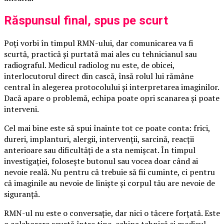
Răspunsul final, spus pe scurt
Poți vorbi în timpul RMN-ului, dar comunicarea va fi
scurtă, practică și purtată mai ales cu tehnicianul sau
radiograful. Medicul radiolog nu este, de obicei,
interlocutorul direct din cască, însă rolul lui rămâne
central în alegerea protocolului și interpretarea imaginilor.
Dacă apare o problemă, echipa poate opri scanarea și poate
interveni.
Cel mai bine este să spui înainte tot ce poate conta: frici,
dureri, implanturi, alergii, intervenții, sarcină, reacții
anterioare sau dificultăți de a sta nemișcat. În timpul
investigației, folosește butonul sau vocea doar când ai
nevoie reală. Nu pentru că trebuie să fii cuminte, ci pentru
că imaginile au nevoie de liniște și corpul tău are nevoie de
siguranță.
RMN-ul nu este o conversație, dar nici o tăcere forțată. Este
o colaborare scurtă între tine, echipa tehnică și medicul