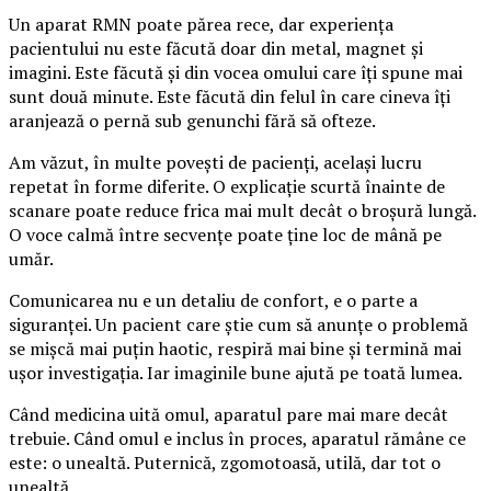
Un aparat RMN poate părea rece, dar experiența
pacientului nu este făcută doar din metal, magnet și
imagini. Este făcută și din vocea omului care îți spune mai
sunt două minute. Este făcută din felul în care cineva îți
aranjează o pernă sub genunchi fără să ofteze.
Am văzut, în multe povești de pacienți, același lucru
repetat în forme diferite. O explicație scurtă înainte de
scanare poate reduce frica mai mult decât o broșură lungă.
O voce calmă între secvențe poate ține loc de mână pe
umăr.
Comunicarea nu e un detaliu de confort, e o parte a
siguranței. Un pacient care știe cum să anunțe o problemă
se mișcă mai puțin haotic, respiră mai bine și termină mai
ușor investigația. Iar imaginile bune ajută pe toată lumea.
Când medicina uită omul, aparatul pare mai mare decât
trebuie. Când omul e inclus în proces, aparatul rămâne ce
este: o unealtă. Puternică, zgomotoasă, utilă, dar tot o
unealtă.