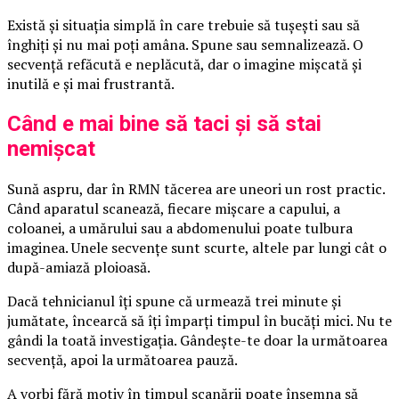
Există și situația simplă în care trebuie să tușești sau să
înghiți și nu mai poți amâna. Spune sau semnalizează. O
secvență refăcută e neplăcută, dar o imagine mișcată și
inutilă e și mai frustrantă.
Când e mai bine să taci și să stai
nemișcat
Sună aspru, dar în RMN tăcerea are uneori un rost practic.
Când aparatul scanează, fiecare mișcare a capului, a
coloanei, a umărului sau a abdomenului poate tulbura
imaginea. Unele secvențe sunt scurte, altele par lungi cât o
după-amiază ploioasă.
Dacă tehnicianul îți spune că urmează trei minute și
jumătate, încearcă să îți împarți timpul în bucăți mici. Nu te
gândi la toată investigația. Gândește-te doar la următoarea
secvență, apoi la următoarea pauză.
A vorbi fără motiv în timpul scanării poate însemna să