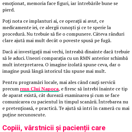
emoționat, memoria face figuri, iar întrebările bune se
pierd.
Poți nota ce implanturi ai, ce operații ai avut, ce
medicamente iei, ce alergii cunoști și ce te sperie la
procedură. Nu trebuie să fie o compunere. Câteva rânduri
clare ajută mai mult decât o poveste spusă pe fugă.
Dacă ai investigații mai vechi, întreabă dinainte dacă trebuie
să le aduci. Uneori comparația cu un RMN anterior schimbă
mult interpretarea. O imagine izolată spune ceva, dar o
imagine pusă lângă istoricul tău spune mai mult.
Pentru programări locale, mai ales când cauți servicii
precum
rmn Cluj Napoca
, e firesc să întrebi înainte ce tip
de aparat există, cât durează examinarea și cum se face
comunicarea cu pacientul în timpul scanării. Întrebarea nu
e pretențioasă, e practică. Te ajută să intri în cameră cu mai
puține necunoscute.
Copiii, vârstnicii și pacienții care