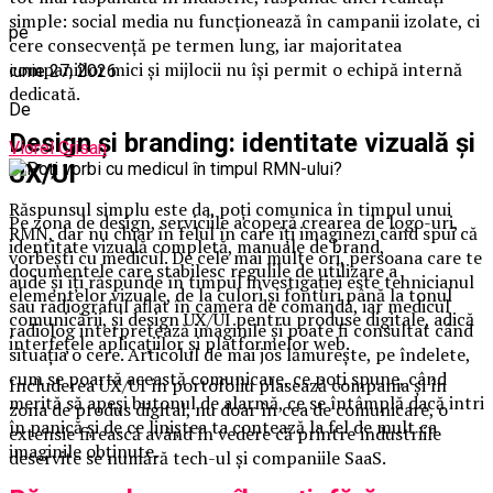
simple: social media nu funcționează în campanii izolate, ci
pe
cere consecvență pe termen lung, iar majoritatea
companiilor mici și mijlocii nu își permit o echipă internă
iunie 27, 2026
dedicată.
De
Design și branding: identitate vizuală și
Viorel Crisan
UX/UI
Răspunsul simplu este da, poți comunica în timpul unui
Pe zona de design, serviciile acoperă crearea de logo-uri,
RMN, dar nu chiar în felul în care îți imaginezi când spui că
identitate vizuală completă, manuale de brand,
vorbești cu medicul. De cele mai multe ori, persoana care te
documentele care stabilesc regulile de utilizare a
aude și îți răspunde în timpul investigației este tehnicianul
elementelor vizuale, de la culori și fonturi până la tonul
sau radiograful aflat în camera de comandă, iar medicul
comunicării, și design UX/UI pentru produse digitale, adică
radiolog interpretează imaginile și poate fi consultat când
interfețele aplicațiilor și platformelor web.
situația o cere. Articolul de mai jos lămurește, pe îndelete,
cum se poartă această comunicare, ce poți spune, când
Includerea UX/UI în portofoliu plasează compania și în
merită să apeși butonul de alarmă, ce se întâmplă dacă intri
zona de produs digital, nu doar în cea de comunicare, o
în panică și de ce liniștea ta contează la fel de mult ca
extensie firească având în vedere că printre industriile
imaginile obținute.
deservite se numără tech-ul și companiile SaaS.