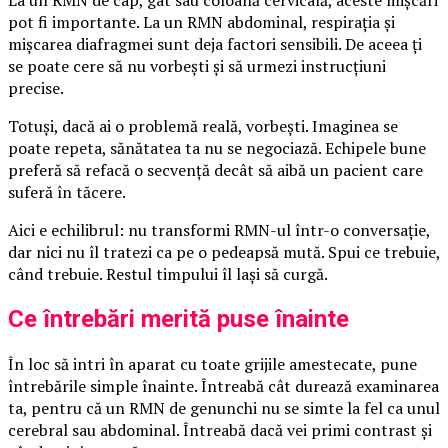
La un RMN de cap, gât sau coloană cervicală, aceste mișcări
pot fi importante. La un RMN abdominal, respirația și
mișcarea diafragmei sunt deja factori sensibili. De aceea ți
se poate cere să nu vorbești și să urmezi instrucțiuni
precise.
Totuși, dacă ai o problemă reală, vorbești. Imaginea se
poate repeta, sănătatea ta nu se negociază. Echipele bune
preferă să refacă o secvență decât să aibă un pacient care
suferă în tăcere.
Aici e echilibrul: nu transformi RMN-ul într-o conversație,
dar nici nu îl tratezi ca pe o pedeapsă mută. Spui ce trebuie,
când trebuie. Restul timpului îl lași să curgă.
Ce întrebări merită puse înainte
În loc să intri în aparat cu toate grijile amestecate, pune
întrebările simple înainte. Întreabă cât durează examinarea
ta, pentru că un RMN de genunchi nu se simte la fel ca unul
cerebral sau abdominal. Întreabă dacă vei primi contrast și