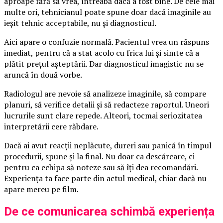
aproape fără să vrea, întreabă dacă a fost bine. De cele mai
multe ori, tehnicianul poate spune doar dacă imaginile au
ieșit tehnic acceptabile, nu și diagnosticul.
Aici apare o confuzie normală. Pacientul vrea un răspuns
imediat, pentru că a stat acolo cu frica lui și simte că a
plătit prețul așteptării. Dar diagnosticul imagistic nu se
aruncă în două vorbe.
Radiologul are nevoie să analizeze imaginile, să compare
planuri, să verifice detalii și să redacteze raportul. Uneori
lucrurile sunt clare repede. Alteori, tocmai seriozitatea
interpretării cere răbdare.
Dacă ai avut reacții neplăcute, dureri sau panică în timpul
procedurii, spune și la final. Nu doar ca descărcare, ci
pentru ca echipa să noteze sau să îți dea recomandări.
Experiența ta face parte din actul medical, chiar dacă nu
apare mereu pe film.
De ce comunicarea schimbă experiența