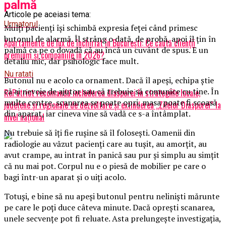
palmă
Articole pe aceiasi tema:
Urmatorul
Mulți pacienți își schimbă expresia feței când primesc
butonul de alarmă. Îl strâng o dată, de probă, apoi îl țin în
Apartamente de lux de închiriat în București: Ce caută clienții
palmă ca pe o dovadă că au încă un cuvânt de spus. E un
premium și companiile în 2026?
detaliu mic, dar psihologic face mult.
Nu ratati
Butonul nu e acolo ca ornament. Dacă îl apeși, echipa știe
că ai nevoie de ajutor sau că trebuie să comunice cu tine. În
RePatriot recomandă includerea diasporei în strategiile locale,
multe centre, scanarea se poate opri, masa poate fi scoasă
județene și regionale de dezvoltare și extinderea „Zilelor Diasporei” la
din aparat, iar cineva vine să vadă ce s-a întâmplat.
nivel național
Nu trebuie să îți fie rușine să îl folosești. Oamenii din
radiologie au văzut pacienți care au tușit, au amorțit, au
avut crampe, au intrat în panică sau pur și simplu au simțit
că nu mai pot. Corpul nu e o piesă de mobilier pe care o
bagi într-un aparat și o uiți acolo.
Totuși, e bine să nu apeși butonul pentru neliniști mărunte
pe care le poți duce câteva minute. Dacă oprești scanarea,
unele secvențe pot fi reluate. Asta prelungește investigația,