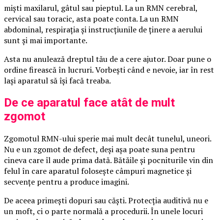
miști maxilarul, gâtul sau pieptul. La un RMN cerebral,
cervical sau toracic, asta poate conta. La un RMN
abdominal, respirația și instrucțiunile de ținere a aerului
sunt și mai importante.
Asta nu anulează dreptul tău de a cere ajutor. Doar pune o
ordine firească în lucruri. Vorbești când e nevoie, iar în rest
lași aparatul să își facă treaba.
De ce aparatul face atât de mult
zgomot
Zgomotul RMN-ului sperie mai mult decât tunelul, uneori.
Nu e un zgomot de defect, deși așa poate suna pentru
cineva care îl aude prima dată. Bătăile și pocniturile vin din
felul în care aparatul folosește câmpuri magnetice și
secvențe pentru a produce imagini.
De aceea primești dopuri sau căști. Protecția auditivă nu e
un moft, ci o parte normală a procedurii. În unele locuri