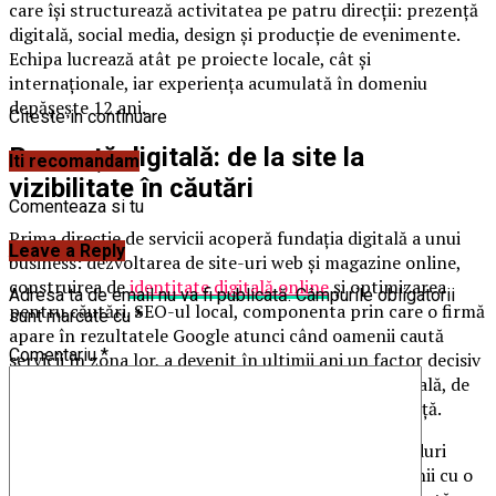
care își structurează activitatea pe patru direcții: prezență
digitală, social media, design și producție de evenimente.
Echipa lucrează atât pe proiecte locale, cât și
internaționale, iar experiența acumulată în domeniu
depășește 12 ani.
Citeste in continuare
Prezență digitală: de la site la
Iti recomandam
vizibilitate în căutări
Comenteaza si tu
Prima direcție de servicii acoperă fundația digitală a unui
Leave a Reply
business: dezvoltarea de site-uri web și magazine online,
construirea de
identitate digitală online
și optimizarea
Adresa ta de email nu va fi publicată.
Câmpurile obligatorii
pentru căutări. SEO-ul local, componenta prin care o firmă
sunt marcate cu
*
apare în rezultatele Google atunci când oamenii caută
Comentariu
*
servicii în zona lor, a devenit în ultimii ani un factor decisiv
pentru businessurile cu clientelă preponderent locală, de
la clinici și restaurante până la birouri de consultanță.
Techmark lucrează în două scenarii distincte: branduri
aflate la început, care pornesc de la zero, și companii cu o