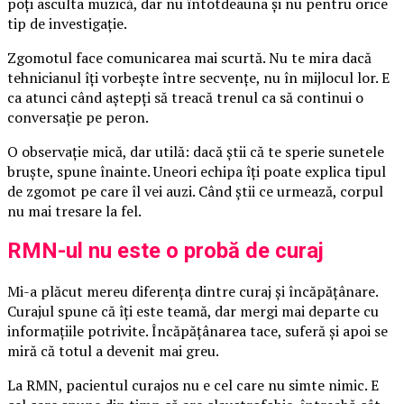
poți asculta muzică, dar nu întotdeauna și nu pentru orice
tip de investigație.
Zgomotul face comunicarea mai scurtă. Nu te mira dacă
tehnicianul îți vorbește între secvențe, nu în mijlocul lor. E
ca atunci când aștepți să treacă trenul ca să continui o
conversație pe peron.
O observație mică, dar utilă: dacă știi că te sperie sunetele
bruște, spune înainte. Uneori echipa îți poate explica tipul
de zgomot pe care îl vei auzi. Când știi ce urmează, corpul
nu mai tresare la fel.
RMN-ul nu este o probă de curaj
Mi-a plăcut mereu diferența dintre curaj și încăpățânare.
Curajul spune că îți este teamă, dar mergi mai departe cu
informațiile potrivite. Încăpățânarea tace, suferă și apoi se
miră că totul a devenit mai greu.
La RMN, pacientul curajos nu e cel care nu simte nimic. E