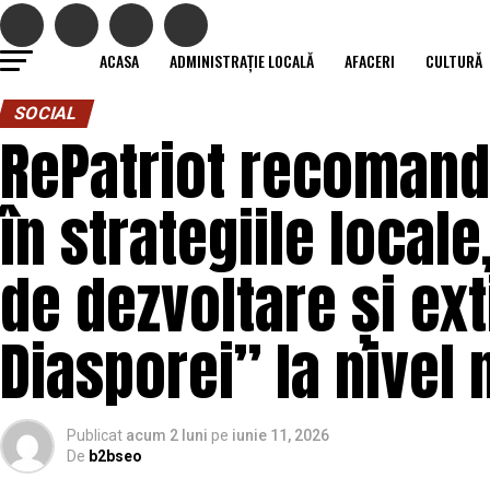
ACASA
ADMINISTRAȚIE LOCALĂ
AFACERI
CULTURĂ
SOCIAL
RePatriot recomand
în strategiile local
de dezvoltare și ext
Diasporei” la nivel 
Publicat
acum 2 luni
pe
iunie 11, 2026
De
b2bseo