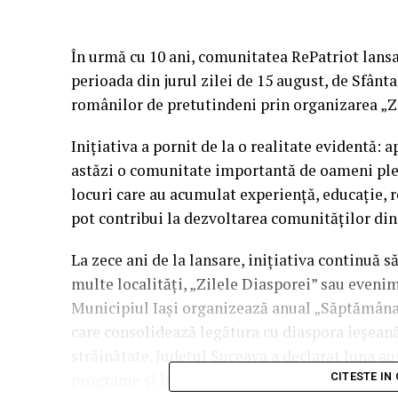
În urmă cu 10 ani, comunitatea RePatriot lansa
perioada din jurul zilei de 15 august, de Sfân
românilor de pretutindeni prin organizarea „Z
Inițiativa a pornit de la o realitate evidentă: 
astăzi o comunitate importantă de oameni plecaț
locuri care au acumulat experiență, educație, r
pot contribui la dezvoltarea comunităților din
La zece ani de la lansare, inițiativa continuă 
multe localități, „Zilele Diasporei” sau evenim
Municipiul Iași organizează anual „Săptămâna 
care consolidează legătura cu diaspora ieșeană
străinătate. Județul Suceava a declarat luna au
programe și întâlniri dedicate românilor reve
CITESTE IN