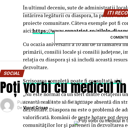
În ultimul deceniu, sute de administrații loca
ITI RE
întărirea legăturii cu diaspora, la promovarea 
proiecte comunitare. Câteva exemple pot fi co
aici:
https://www.repatriot.ro/zilele-diaspo
COMENTE
Cu ocazia aniversării a 10 ani de la lansarea in
primării, consilii locale și consilii județene, 
relația cu diaspora și să includă această resursă
dezvoltare.
SOCIAL
Poți vorbi cu medicul î
Scrisoarea completă poate fi consultată aici
„Nu este normal ca un sfert dintre cetățenii un
această realitate să fie aproape absentă din st
Publicat
acum o lună
pe
iunie 27, 2026
De
Viorel Crisan
dezvoltare. Diaspora nu este o problemă de adm
valorificată. Românii de peste hotare pot deve
comunităților lor și parteneri în dezvoltarea 