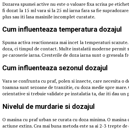
Dozarea spumei active nu este o valoare fixa scrisa pe etichet
fi dozat la 15 ml vara si la 25 ml iarna fara sa fie supradozar
plus sau iti lasa masinile incomplet curatate.
Cum influenteaza temperatura dozajul
Spuma activa reactioneaza mai incet la temperaturi scazute. L
doza, ci timpul de contact. Multe instalatii moderne permit 
pe caroserie iarna. Cresterile de doza iarna sunt o greseala f
Cum influenteaza sezonul dozajul
Vara se confrunta cu praf, polen si insecte, care necesita o d
toamna sunt sezoane de tranzitie, cu doza medie spre mare. O
orientative si trebuie validate pe instalatia ta, dar iti dau u
Nivelul de murdarie si dozajul
O masina cu praf urban se curata cu doza minima. O masina c
actiune extins. Cea mai buna metoda este sa ai 2-3 trepte de 