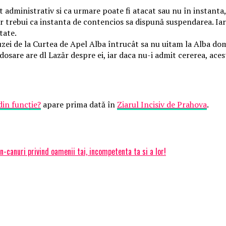
t administrativ si ca urmare poate fi atacat sau nu în instanta
 trebui ca instanta de contencios sa dispună suspendarea. Iar
tate.
zei de la Curtea de Apel Alba întrucât sa nu uitam la Alba dom
 dosare are dl Lazăr despre ei, iar daca nu-i admit cererea, acest
in funcție?
apare prima dată în
Ziarul Incisiv de Prahova
.
n-canuri privind oamenii tai, incompetenta ta si a lor!