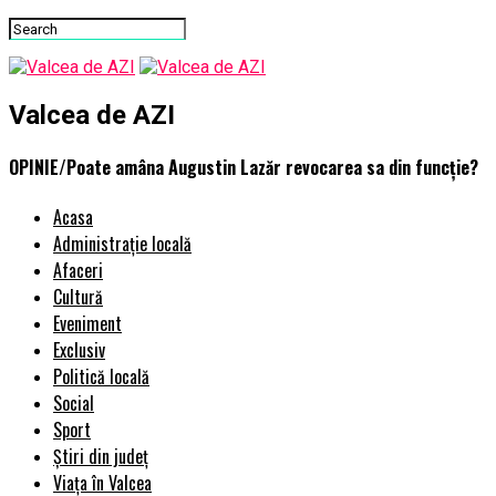
Valcea de AZI
OPINIE/Poate amâna Augustin Lazăr revocarea sa din funcție?
Acasa
Administrație locală
Afaceri
Cultură
Eveniment
Exclusiv
Politică locală
Social
Sport
Știri din județ
Viața în Valcea