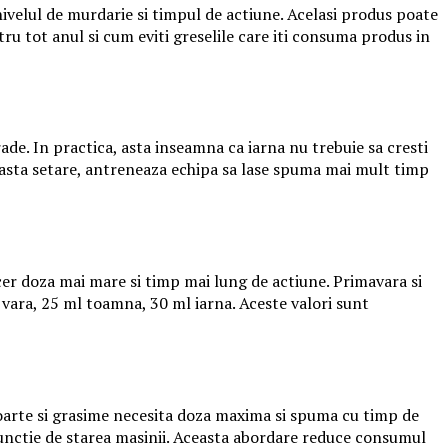
nivelul de murdarie si timpul de actiune. Acelasi produs poate
tru tot anul si cum eviti greselile care iti consuma produs in
de. In practica, asta inseamna ca iarna nu trebuie sa cresti
ceasta setare, antreneaza echipa sa lase spuma mai mult timp
 cer doza mai mare si timp mai lung de actiune. Primavara si
vara, 25 ml toamna, 30 ml iarna. Aceste valori sunt
oarte si grasime necesita doza maxima si spuma cu timp de
 functie de starea masinii. Aceasta abordare reduce consumul