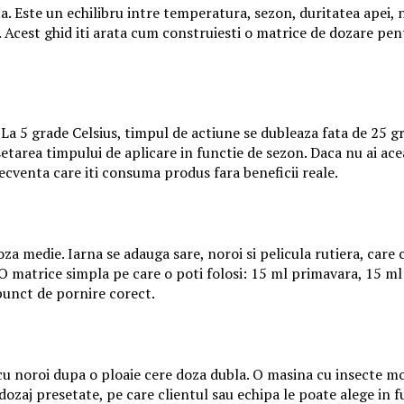
a. Este un echilibru intre temperatura, sezon, duritatea apei, 
e. Acest ghid iti arata cum construiesti o matrice de dozare pen
a 5 grade Celsius, timpul de actiune se dubleaza fata de 25 gra
setarea timpului de aplicare in functie de sezon. Daca nu ai a
recventa care iti consuma produs fara beneficii reale.
oza medie. Iarna se adauga sare, noroi si pelicula rutiera, care
 matrice simpla pe care o poti folosi: 15 ml primavara, 15 ml 
n punct de pornire corect.
u noroi dupa o ploaie cere doza dubla. O masina cu insecte m
dozaj presetate, pe care clientul sau echipa le poate alege in