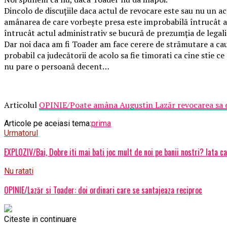
Dincolo de discuțiile daca actul de revocare este sau nu un ac
amânarea de care vorbește presa este improbabilă întrucât ar
întrucât actul administrativ se bucură de prezumția de legali
Dar noi daca am fi Toader am face cerere de strămutare a cau
probabil ca judecătorii de acolo sa fie timorati ca cine stie ce
nu pare o persoană decent…
Articolul
OPINIE/Poate amâna Augustin Lazăr revocarea sa d
Articole pe aceiasi tema:
prima
Urmatorul
EXPLOZIV/Bai, Dobre iti mai bati joc mult de noi pe banii nostri? Iata ca
Nu ratati
OPINIE/Lazăr si Toader: doi ordinari care se santajeaza reciproc
Citeste in continuare