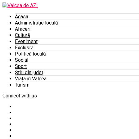
Acasa
Administrație locală
Afaceri
Cultură
Eveniment
Exclusiv
Politică locală
Social
Sport
Știri din județ
Viața în Valcea
Turism
Connect with us