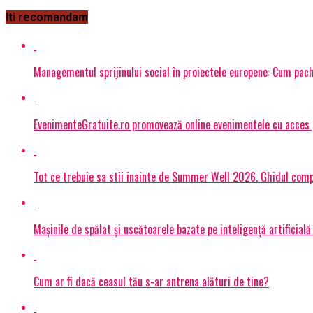
Iti recomandam
Managementul sprijinului social în proiectele europene: Cum pac
EvenimenteGratuite.ro promovează online evenimentele cu acces
Tot ce trebuie sa stii inainte de Summer Well 2026. Ghidul compl
Mașinile de spălat și uscătoarele bazate pe inteligență artificială
Cum ar fi dacă ceasul tău s-ar antrena alături de tine?