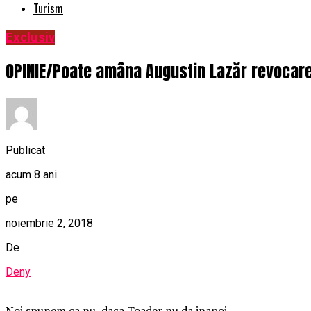
Turism
Exclusiv
OPINIE/Poate amâna Augustin Lazăr revocare
Publicat
acum 8 ani
pe
noiembrie 2, 2018
De
Deny
Noi spunem ca nu, daca Toader nu da inapoi.