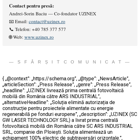
Contact pentru presă:
Andrei-Sorin Baciu — Co-fondator UZINEX
📧 Email:
contact@uzinex.ro
📞 Telefon: +40 785 377 577
🌐 Web:
www.uzinex.ro
— S F Â R Ș I T C O M U N I C A T —
{ „@context”: „https://schema.org”, „@type”: „NewsArticle”,
„articleSection”: „Press Release”, „genre”: „Press Release”,
„headline”: „UZINEX livrează prima centrală fotovoltaică
mobilă din România către ARS INDUSTRIAL”,
„alternativeHeadline”: „Soluția elimină autorizația de
construcție pentru proiectele alimentate cu energie
regenerabilă pe fonduri europene”, „description”: „UZINEX (SC
GW LASER TECHNOLOGY SRL) a livrat prima centrală
fotovoltaică mobilă din România către SC ARS INDUSTRIAL
SRL, companie din Ploiești. Soluția alimentează un
echipament 100% electric de subtraversări orizontale.”,