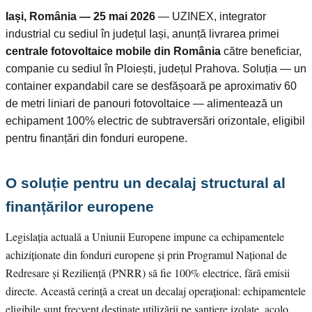
Iași, România — 25 mai 2026
— UZINEX, integrator
industrial cu sediul în județul Iași, anunță livrarea primei
centrale fotovoltaice mobile din România
către beneficiar,
companie cu sediul în Ploiești, județul Prahova. Soluția — un
container expandabil care se desfășoară pe aproximativ 60
de metri liniari de panouri fotovoltaice — alimentează un
echipament 100% electric de subtraversări orizontale, eligibil
pentru finanțări din fonduri europene.
O soluție pentru un decalaj structural al
finanțărilor europene
Legislația actuală a Uniunii Europene impune ca echipamentele
achiziționate din fonduri europene și prin Programul Național de
Redresare și Reziliență (PNRR) să fie 100% electrice, fără emisii
directe. Această cerință a creat un decalaj operațional: echipamentele
eligibile sunt frecvent destinate utilizării pe șantiere izolate, acolo