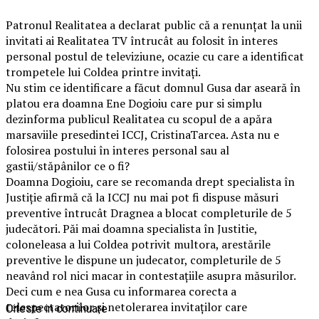
Patronul Realitatea a declarat public că a renunțat la unii
invitati ai Realitatea TV întrucât au folosit în interes
personal postul de televiziune, ocazie cu care a identificat
trompetele lui Coldea printre invitați.
Nu stim ce identificare a făcut domnul Gusa dar aseară în
platou era doamna Ene Dogioiu care pur si simplu
dezinforma publicul Realitatea cu scopul de a apăra
marsaviile presedintei ICCJ, CristinaTarcea. Asta nu e
folosirea postului în interes personal sau al
gastii/stăpânilor ce o fi?
Doamna Dogioiu, care se recomanda drept specialista în
Justiție afirmă că la ICCJ nu mai pot fi dispuse măsuri
preventive întrucât Dragnea a blocat completurile de 5
judecători. Păi mai doamna specialista în Justitie,
coloneleasa a lui Coldea potrivit multora, arestările
preventive le dispune un judecator, completurile de 5
neavând rol nici macar in contestațiile asupra măsurilor.
Deci cum e nea Gusa cu informarea corecta a
telespectatorilor și netolerarea invitaților care
Citeste in continuare