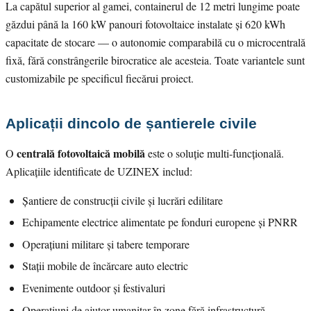
La capătul superior al gamei, containerul de 12 metri lungime poate
găzdui până la 160 kW panouri fotovoltaice instalate și 620 kWh
capacitate de stocare — o autonomie comparabilă cu o microcentrală
fixă, fără constrângerile birocratice ale acesteia. Toate variantele sunt
customizabile pe specificul fiecărui proiect.
Aplicații dincolo de șantierele civile
centrală fotovoltaică mobilă
O
este o soluție multi-funcțională.
Aplicațiile identificate de UZINEX includ:
Șantiere de construcții civile și lucrări edilitare
Echipamente electrice alimentate pe fonduri europene și PNRR
Operațiuni militare și tabere temporare
Stații mobile de încărcare auto electric
Evenimente outdoor și festivaluri
Operațiuni de ajutor umanitar în zone fără infrastructură