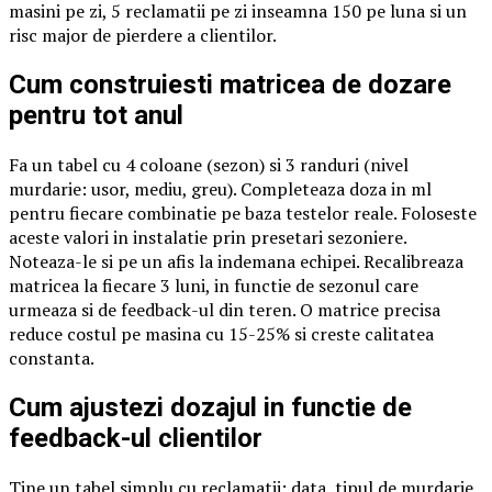
masini pe zi, 5 reclamatii pe zi inseamna 150 pe luna si un
risc major de pierdere a clientilor.
Cum construiesti matricea de dozare
pentru tot anul
Fa un tabel cu 4 coloane (sezon) si 3 randuri (nivel
murdarie: usor, mediu, greu). Completeaza doza in ml
pentru fiecare combinatie pe baza testelor reale. Foloseste
aceste valori in instalatie prin presetari sezoniere.
Noteaza-le si pe un afis la indemana echipei. Recalibreaza
matricea la fiecare 3 luni, in functie de sezonul care
urmeaza si de feedback-ul din teren. O matrice precisa
reduce costul pe masina cu 15-25% si creste calitatea
constanta.
Cum ajustezi dozajul in functie de
feedback-ul clientilor
Tine un tabel simplu cu reclamatii: data, tipul de murdarie