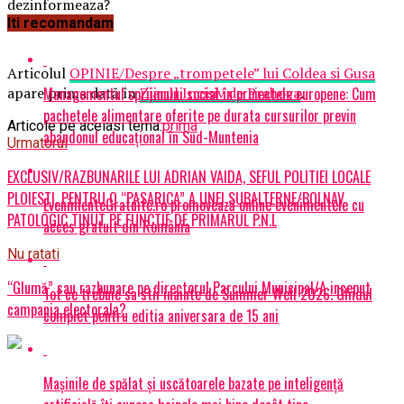
dezinformeaza?
Iti recomandam
Articolul
OPINIE/Despre „trompetele” lui Coldea si Gusa
Managementul sprijinului social în proiectele europene: Cum
apare prima dată în
Ziarul Incisiv de Prahova
.
pachetele alimentare oferite pe durata cursurilor previn
Articole pe aceiasi tema:
prima
abandonul educațional în Sud-Muntenia
Urmatorul
EXCLUSIV/RAZBUNARILE LUI ADRIAN VAIDA, SEFUL POLITIEI LOCALE
PLOIESTI, PENTRU O “PASARICA” A UNEI SUBALTERNE/BOLNAV
EvenimenteGratuite.ro promovează online evenimentele cu
PATOLOGIC TINUT PE FUNCTIE DE PRIMARUL P.N.L
acces gratuit din România
Nu ratati
“Glumă” sau razbunare pe directorul Parcului Municipal/A inceput
Tot ce trebuie sa stii inainte de Summer Well 2026. Ghidul
campania electorala?
complet pentru editia aniversara de 15 ani
Mașinile de spălat și uscătoarele bazate pe inteligență