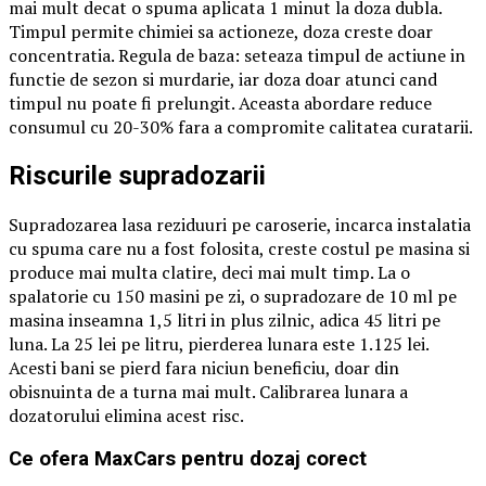
mai mult decat o spuma aplicata 1 minut la doza dubla.
Timpul permite chimiei sa actioneze, doza creste doar
concentratia. Regula de baza: seteaza timpul de actiune in
functie de sezon si murdarie, iar doza doar atunci cand
timpul nu poate fi prelungit. Aceasta abordare reduce
consumul cu 20-30% fara a compromite calitatea curatarii.
Riscurile supradozarii
Supradozarea lasa reziduuri pe caroserie, incarca instalatia
cu spuma care nu a fost folosita, creste costul pe masina si
produce mai multa clatire, deci mai mult timp. La o
spalatorie cu 150 masini pe zi, o supradozare de 10 ml pe
masina inseamna 1,5 litri in plus zilnic, adica 45 litri pe
luna. La 25 lei pe litru, pierderea lunara este 1.125 lei.
Acesti bani se pierd fara niciun beneficiu, doar din
obisnuinta de a turna mai mult. Calibrarea lunara a
dozatorului elimina acest risc.
Ce ofera MaxCars pentru dozaj corect