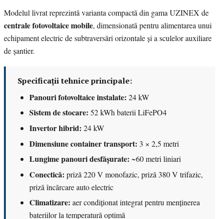
Modelul livrat reprezintă varianta compactă din gama UZINEX de
centrale fotovoltaice mobile
, dimensionată pentru alimentarea unui
echipament electric de subtraversări orizontale și a sculelor auxiliare
de șantier.
Specificații tehnice principale:
Panouri fotovoltaice instalate:
24 kW
Sistem de stocare:
52 kWh baterii LiFePO4
Invertor hibrid:
24 kW
Dimensiune container transport:
3 × 2,5 metri
Lungime panouri desfășurate:
~60 metri liniari
Conectică:
priză 220 V monofazic, priză 380 V trifazic,
priză încărcare auto electric
Climatizare:
aer condiționat integrat pentru menținerea
bateriilor la temperatură optimă