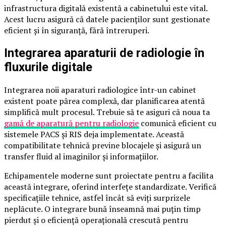
infrastructura digitală existentă a cabinetului este vital.
Acest lucru asigură că datele pacienților sunt gestionate
eficient și în siguranță, fără întreruperi.
Integrarea aparaturii de radiologie în
fluxurile digitale
Integrarea noii aparaturi radiologice într-un cabinet
existent poate părea complexă, dar planificarea atentă
simplifică mult procesul. Trebuie să te asiguri că noua ta
gamă de aparatură pentru radiologie
comunică eficient cu
sistemele PACS și RIS deja implementate. Această
compatibilitate tehnică previne blocajele și asigură un
transfer fluid al imaginilor și informațiilor.
Echipamentele moderne sunt proiectate pentru a facilita
această integrare, oferind interfețe standardizate. Verifică
specificațiile tehnice, astfel încât să eviți surprizele
neplăcute. O integrare bună înseamnă mai puțin timp
pierdut și o eficiență operațională crescută pentru