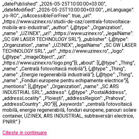
„datePublished”: „2026-05-25T10:00:00+03:00”,
„dateModified”: „2026-05-25T10:00:00+03:00”, „inLanguage”:
„ro-RO”, „isAccessibleForFree”: true, „url”:
„https://www.uzinex.ro/studii-de-caz/centrala-fotovoltaica-
mobila-ars-industrial”, „author”: {„@type”: „Organization”,
„name”: „UZINEX”, „url”: „https://www.uzinex.ro”, „legalName”:
„SC GW LASER TECHNOLOGY SRL”}, „publisher”: {„@type”:
„Organization”, „name”: „UZINEX”, „legalName”: „SC GW LASER
TECHNOLOGY SRL”, „url”: „https://www.uzinex.ro”, „logo”:
{„@type”: „ImageObject”, „url”:
„https://www.uzinex.ro/logo.png”}}, „about”: [{„@type”: „Thing”,
„name”: „Centrală fotovoltaică mobilă”}, {„@type”: „Thing”,
„name”: „Energie regenerabilă industrială”}, {„@type”: „Thing”,
„name”: „Fonduri europene pentru echipamente electrice”}],
„mentions”: [{„@type”: „Organization”, „name”: „SC ARS
INDUSTRIAL SRL”, „address”: {„@type”: „PostalAddress”,
„addressLocality”: „Ploiești”, „addressRegion”: „Prahova”,
„addressCountry”: „RO”}}], „keywords”: „centrală fotovoltaică
mobilă, energie regenerabilă, fonduri europene, panouri solare
container, UZINEX, ARS INDUSTRIAL, subtraversări electrice,
PNRR” }
Citeste in continuare