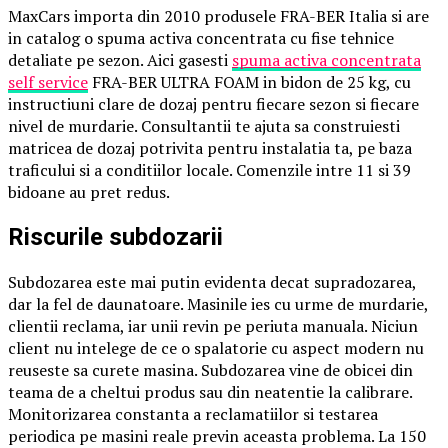
MaxCars importa din 2010 produsele FRA-BER Italia si are
in catalog o spuma activa concentrata cu fise tehnice
detaliate pe sezon. Aici gasesti
spuma activa concentrata
self service
FRA-BER ULTRA FOAM in bidon de 25 kg, cu
instructiuni clare de dozaj pentru fiecare sezon si fiecare
nivel de murdarie. Consultantii te ajuta sa construiesti
matricea de dozaj potrivita pentru instalatia ta, pe baza
traficului si a conditiilor locale. Comenzile intre 11 si 39
bidoane au pret redus.
Riscurile subdozarii
Subdozarea este mai putin evidenta decat supradozarea,
dar la fel de daunatoare. Masinile ies cu urme de murdarie,
clientii reclama, iar unii revin pe periuta manuala. Niciun
client nu intelege de ce o spalatorie cu aspect modern nu
reuseste sa curete masina. Subdozarea vine de obicei din
teama de a cheltui produs sau din neatentie la calibrare.
Monitorizarea constanta a reclamatiilor si testarea
periodica pe masini reale previn aceasta problema. La 150