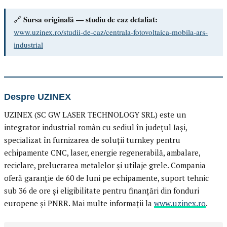
Sursa originală — studiu de caz detaliat:
🔗
www.uzinex.ro/studii-de-caz/centrala-fotovoltaica-mobila-ars-
industrial
Despre UZINEX
UZINEX (SC GW LASER TECHNOLOGY SRL) este un
integrator industrial român cu sediul în județul Iași,
specializat în furnizarea de soluții turnkey pentru
echipamente CNC, laser, energie regenerabilă, ambalare,
reciclare, prelucrarea metalelor și utilaje grele. Compania
oferă garanție de 60 de luni pe echipamente, suport tehnic
sub 36 de ore și eligibilitate pentru finanțări din fonduri
europene și PNRR. Mai multe informații la
www.uzinex.ro
.