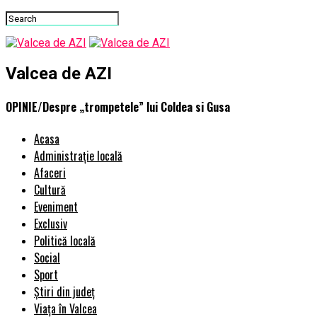
Valcea de AZI
OPINIE/Despre „trompetele” lui Coldea si Gusa
Acasa
Administrație locală
Afaceri
Cultură
Eveniment
Exclusiv
Politică locală
Social
Sport
Știri din județ
Viața în Valcea