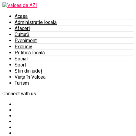
Acasa
Administrație locală
Afaceri
Cultură
Eveniment
Exclusiv
Politică locală
Social
Sport
Știri din județ
Viața în Valcea
Turism
Connect with us