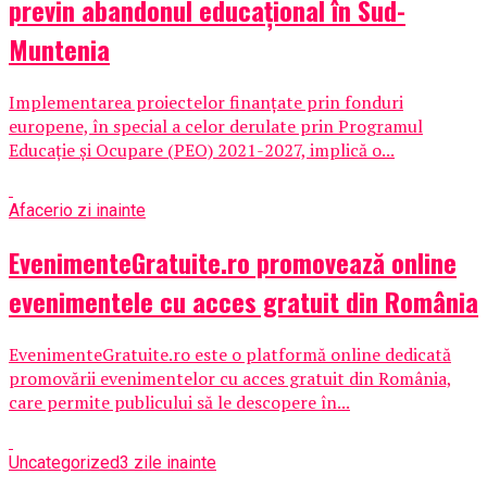
previn abandonul educațional în Sud-
Muntenia
Implementarea proiectelor finanțate prin fonduri
europene, în special a celor derulate prin Programul
Educație și Ocupare (PEO) 2021-2027, implică o...
Afaceri
o zi inainte
EvenimenteGratuite.ro promovează online
evenimentele cu acces gratuit din România
EvenimenteGratuite.ro este o platformă online dedicată
promovării evenimentelor cu acces gratuit din România,
care permite publicului să le descopere în...
Uncategorized
3 zile inainte