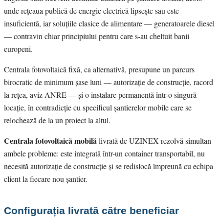
unde rețeaua publică de energie electrică lipsește sau este
insuficientă, iar soluțiile clasice de alimentare — generatoarele diesel
— contravin chiar principiului pentru care s-au cheltuit banii
europeni.
Centrala fotovoltaică fixă, ca alternativă, presupune un parcurs
birocratic de minimum șase luni — autorizație de construcție, racord
la rețea, aviz ANRE — și o instalare permanentă într-o singură
locație, în contradicție cu specificul șantierelor mobile care se
relochează de la un proiect la altul.
Centrala fotovoltaică mobilă
livrată de UZINEX rezolvă simultan
ambele probleme: este integrată într-un container transportabil, nu
necesită autorizație de construcție și se redislocă împreună cu echipa
client la fiecare nou șantier.
Configurația livrată către beneficiar