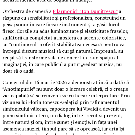
Orchestra de cameră a
Filarmonicii ”Ion Dumitrescu”
a
răspuns cu sensibilitate și profesionalism, construind un
peisaj sonor în care fiecare instrument și‑a găsit locul
firesc. Corzile au adus luminozitate și elasticitate frazelor,
suflătorii au completat atmosfera cu accente coloristice,
iar ”continuo‑ul” a oferit stabilitatea necesară pentru ca
întregul discurs muzical să curgă natural. Împreună, au
reușit să transforme sala de concert într‑un spațiu al
imaginației, în care publicul a putut „vedea” muzica, nu
doar să o audă.
Concertul din 16 martie 2026 a demonstrat încă o dată că
”Anotimpurile” nu sunt doar o lucrare celebră, ci o creație
vie, capabilă să se reinventeze cu fiecare interpretare. Prin
viziunea lui Florin Ionescu‑Galați și prin rafinamentul
simfonicului vâlcean, capodopera lui Vivaldi a devenit un
poem simfonic etern, un dialog între trecut și prezent,
între natură și om, între sunet și emoție. În fața unei
asemenea muzici, timpul pare să se oprească, iar arta își