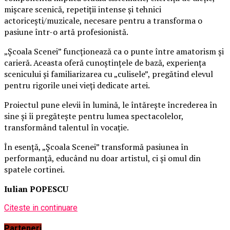
mișcare scenică, repetiții intense și tehnici
actoricești/muzicale, necesare pentru a transforma o
pasiune într-o artă profesionistă.
„Școala Scenei” funcționează ca o punte între amatorism și
carieră. Aceasta oferă cunoștințele de bază, experiența
scenicului și familiarizarea cu „culisele”, pregătind elevul
pentru rigorile unei vieți dedicate artei.
Proiectul pune elevii în lumină, le întărește încrederea în
sine și îi pregătește pentru lumea spectacolelor,
transformând talentul în vocație.
În esență, „Școala Scenei” transformă pasiunea în
performanță, educând nu doar artistul, ci și omul din
spatele cortinei.
Iulian POPESCU
Citeste in continuare
Parteneri