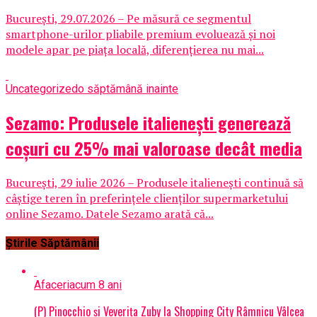
București, 29.07.2026 – Pe măsură ce segmentul
smartphone-urilor pliabile premium evoluează și noi
modele apar pe piața locală, diferențierea nu mai...
Uncategorized
o săptămână inainte
Sezamo: Produsele italienești generează
coșuri cu 25% mai valoroase decât media
București, 29 iulie 2026 – Produsele italienești continuă să
câștige teren în preferințele clienților supermarketului
online Sezamo. Datele Sezamo arată că...
Știrile Săptămânii
Afaceri
acum 8 ani
(P) Pinocchio și Veverița Zuby la Shopping City Râmnicu Vâlcea