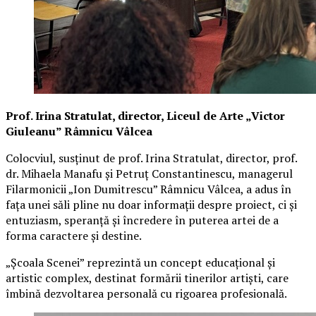
Prof. Irina Stratulat, director, Liceul de Arte „Victor
Giuleanu” Râmnicu Vâlcea
Colocviul, susținut de prof. Irina Stratulat, director, prof.
dr. Mihaela Manafu și Petruț Constantinescu, managerul
Filarmonicii „Ion Dumitrescu” Râmnicu Vâlcea, a adus în
fața unei săli pline nu doar informații despre proiect, ci și
entuziasm, speranță și încredere în puterea artei de a
forma caractere și destine.
„Școala Scenei” reprezintă un concept educațional și
artistic complex, destinat formării tinerilor artiști, care
îmbină dezvoltarea personală cu rigoarea profesională.