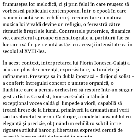
frumusețea lor melodică, ci și prin felul în care reușesc să
vorbească publicului contemporan. Într-o epocă în care
oamenii caută sens, echilibru și reconectare cu natura,
muzica lui Vivaldi devine un refugiu, o fereastră către
ritmurile firești ale lumii. Contrastele puternice, dinamica
vie, caracterul aproape cinematografic al partiturii fac ca
lucrarea să fie percepută astăzi cu aceeași intensitate ca în
secolul al XVIII‑lea.
În acest context, interpretarea lui Florin Ionescu‑Galați a
adus un plus de coerență, expresivitate, naturalețe și
rafinament. Prezența sa în dublă ipostază – dirijor și solist –
a conferit întregului concert o unitate organică, o
fluiditate care a permis orchestrei să respire într‑un singur
gest artistic. Ca solist, Ionescu‑Galați a tălmăcit
excepțional vocea caldă și limpede a viorii, capabilă să
treacă firesc de la lirismul primăverii la dramatismul verii
sau la sobrietatea iernii. Ca dirijor, a modelat ansamblul cu
eleganță și precizie, obținând un echilibru subtil între
rigoarea stilului baroc și libertatea expresivă cerută de
această lucrare atât de bogată în nuanțe.