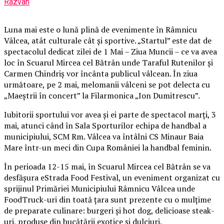
Razvan
Luna mai este o lună plină de evenimente în Râmnicu
Vâlcea, atât culturale cât şi sportive. „Startul” este dat de
spectacolul dedicat zilei de 1 Mai – Ziua Muncii – ce va avea
loc în Scuarul Mircea cel Bătrân unde Taraful Rutenilor şi
Carmen Chindriş vor încânta publicul vâlcean. În ziua
următoare, pe 2 mai, melomanii vâlceni se pot delecta cu
„Maeştrii în concert” la Filarmonica „Ion Dumitrescu”.
Iubitorii sportului vor avea şi ei parte de spectacol marţi, 3
mai, atunci când în Sala Sporturilor echipa de handbal a
municipiului, SCM Rm. Vâlcea va întâlni CS Minaur Baia
Mare într-un meci din Cupa României la handbal feminin.
În perioada 12-15 mai, în Scuarul Mircea cel Bătrân se va
desfăşura eStrada Food Festival, un eveniment organizat cu
sprijinul Primăriei Municipiului Râmnicu Vâlcea unde
FoodTruck-uri din toată ţara sunt prezente cu o mulţime
de preparate culinare: burgeri şi hot dog, delicioase steak-
uri, produse din bucătării exotice şi dulciuri.