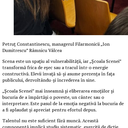
Petruț Constantinescu, managerul Filarmonicii „Ion
Dumitrescu” Râmnicu Vâlcea
Scena este un spațiu al vulnerabilității, iar „Școala Scenei”
transformă frica de eșec sau a tracul într-o energie
constructivă. Elevii învață să-și asume prezența în fața
publicului, dezvoltându-și încrederea în sine.
„Școala Scenei” mai înseamnă și eliberarea emoțiilor și
bucuria de a împărtăși o poveste, un cântec sau o
interpretare. Este pasul de la emoția negativă la bucuria de
a fi aplaudat și apreciat pentru efortul depus.
Talentul nu este suficient fără muncă. Această
componentă implică studiu sistematic, exerciții de dicție,