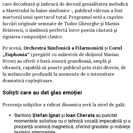
care decodează și îmbracă de decenii genialitatea melodică
a Maestrului în haine simfonice -, publicul vâlcean a fost
martorul unui spectacol total. Programul serii a cuprins
lucrări originale semnate de Tudor Gheorghe și Marius
Hristescu, o simbioză perfectă între poezia cântată și
rigoarea compoziției clasice.
Pe scenă,
Orchestra Simfonică a Filarmonicii
și
Corul
„Euphonia”
(pregătit cu măiestrie de dirijorul Marian
Stroe) au oferit o bază sonoră grandioasă, amplă și
vibrantă, capabilă să poarte publicul prin stări diverse, de
la melancolie profundă la momente de o intensitate
dramatică copleșitoare.
Soliști care au dat glas emoției
Prezența soliștilor a ridicat dinamica serii la nivel de gală:
Baritonii
Ștefan Ignat
și
Ioan Cherata
au punctat
momentele solistice cu o tehnică vocală impecabilă și o
prezență scenică magnetică, oferind greutate și noblețe
textelor interpretate.