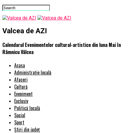
Valcea de AZI
Calendarul Evenimentelor cultural-artistice din luna Mai în
Râmnicu Vâlcea
Acasa
Administrație locală
Afaceri
Cultură
Eveniment
Exclusiv
Politică locală
Social
Sport
Știri din județ