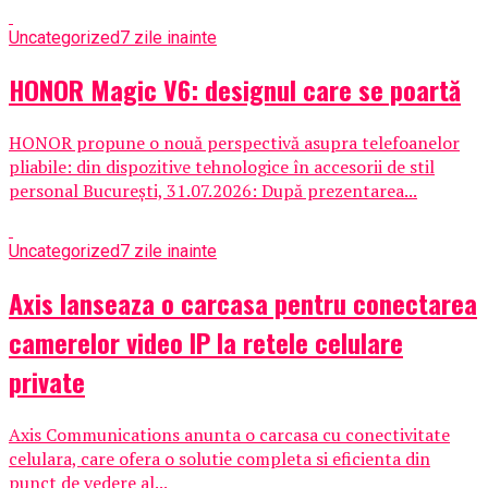
Uncategorized
7 zile inainte
HONOR Magic V6: designul care se poartă
HONOR propune o nouă perspectivă asupra telefoanelor
pliabile: din dispozitive tehnologice în accesorii de stil
personal București, 31.07.2026: După prezentarea...
Uncategorized
7 zile inainte
Axis lanseaza o carcasa pentru conectarea
camerelor video IP la retele celulare
private
Axis Communications anunta o carcasa cu conectivitate
celulara, care ofera o solutie completa si eficienta din
punct de vedere al...