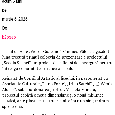
acum 5 luni
pe
martie 6, 2026
De
b2bseo
Liceul de Arte „Victor Giuleanu” Râmnicu Vâlcea a găzduit
luna trecută primul colocviu de prezentare a proiectului
„Școala Scenei”, un proiect de suflet și de anvergură pentru
întreaga comunitate artistică a liceului.
Reînviat de Consiliul Artistic al liceului, în parteneriat cu
Asociațiile Culturale „Piano Forte”, „Irina Șațchi” și „JuVen’s
Alutus”, sub coordonarea prof. dr. Mihaela Manafu,
proiectul capătă o nouă dimensiune și o nouă misiune:
muzică, arte plastice, teatru, reunite într-un singur drum
spre scenă.