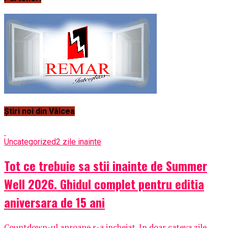
Știri noi din Vâlcea
Uncategorized
2 zile inainte
Tot ce trebuie sa stii inainte de Summer
Well 2026. Ghidul complet pentru editia
aniversara de 15 ani
Countdown-ul aproape s-a incheiat. In doar cateva zile,