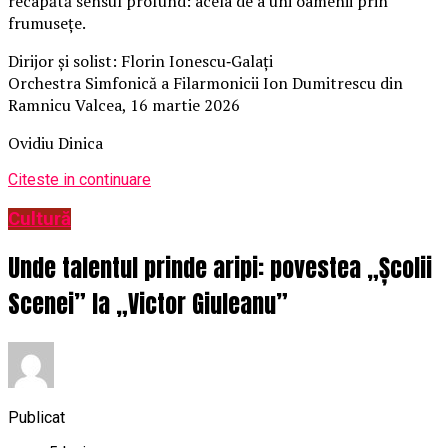
recapătă sensul profund: acela de a uni oamenii prin
frumusețe.
Dirijor și solist: Florin Ionescu‑Galați
Orchestra Simfonică a Filarmonicii Ion Dumitrescu din
Ramnicu Valcea, 16 martie 2026
Ovidiu Dinica
Citeste in continuare
Cultură
Unde talentul prinde aripi: povestea „Școlii
Scenei” la „Victor Giuleanu”
Publicat