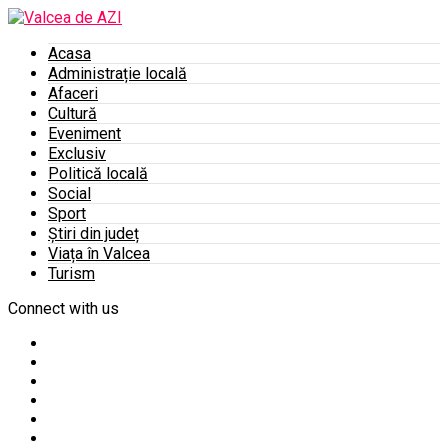
Acasa
Administrație locală
Afaceri
Cultură
Eveniment
Exclusiv
Politică locală
Social
Sport
Știri din județ
Viața în Valcea
Turism
Connect with us