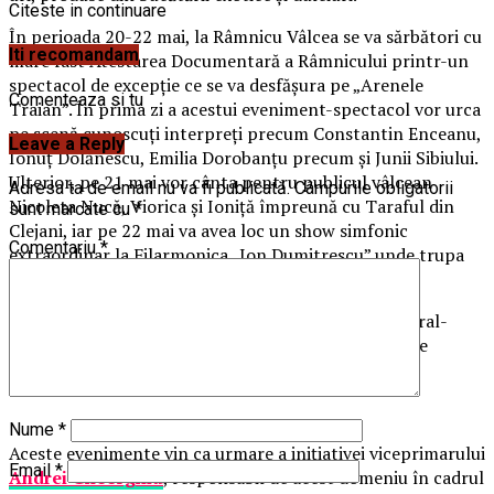
Citeste in continuare
În perioada 20-22 mai, la Râmnicu Vâlcea se va sărbători cu
Iti recomandam
mare fast Atestarea Documentară a Râmnicului printr-un
spectacol de excepţie ce se va desfăşura pe „Arenele
Comenteaza si tu
Traian”. În prima zi a acestui eveniment-spectacol vor urca
pe scenă cunoscuţi interpreţi precum Constantin Enceanu,
Leave a Reply
Ionuţ Dolănescu, Emilia Dorobanţu precum şi Junii Sibiului.
Ulterior, pe 21 mai vor cânta pentru publicul vâlcean
Adresa ta de email nu va fi publicată.
Câmpurile obligatorii
Nicoleta Nucă, Viorica şi Ioniţă împreună cu Taraful din
sunt marcate cu
*
Clejani, iar pe 22 mai va avea loc un show simfonic
Comentariu
*
extraordinar la Filarmonica „Ion Dumitrescu” unde trupa
Holograf va susţine un concert.
Programul complet al tuturor evenimentelor cultural-
artistice din luna mai, precum şi orele de început ale
acestora, le puteţi consulta în imaginea ataşată.
Nume
*
Aceste evenimente vin ca urmare a inițiativei viceprimarului
Email
*
Andrei Gheorghiu
, responsabil de acest domeniu în cadrul