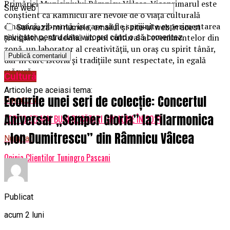
Primăriei Municipiului Râmnicu Vâlcea. Viceprimarul este
Site web
conștient că Râmnicul are nevoie de o viață culturală
dinamică, vibrantă, în care să fie sprijinite experimentarea
Salvează-mi numele, emailul și site-ul web în acest
și inițiativa, să devină un pol cultural al evenimentelor din
navigator pentru data viitoare când o să comentez.
zonă, un laborator al creativității, un oraș cu spirit tânăr,
dar în care istoria și tradițiile sunt respectate, în egală
măsură.
Cultură
Articole pe aceiasi tema:
Ecourile unei seri de colecție: Concertul
Urmatorul
Aniversar „Semper Gloria” la Filarmonica
TOP 10 CEI MAI BUNI BUCĂTARI DIN LUME ÎN 2021
„Ion Dumitrescu” din Râmnicu Vâlcea
Nu ratati
Opinia Clientilor Tuningro Pascani
Publicat
acum 2 luni