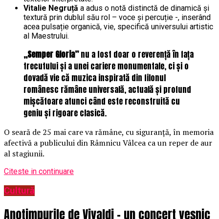
Vitalie Negruță
a adus o notă distinctă de dinamică și
textură prin dublul său rol – voce și percuție -, inserând
acea pulsație organică, vie, specifică universului artistic
al Maestrului.
„Semper Gloria”
nu a fost doar o reverență în fața
trecutului și a unei cariere monumentale, ci și o
dovadă vie că muzica inspirată din filonul
românesc rămâne universală, actuală și profund
mișcătoare atunci când este reconstruită cu
geniu și rigoare clasică.
O seară de 25 mai care va rămâne, cu siguranță, în memoria
afectivă a publicului din Râmnicu Vâlcea ca un reper de aur
al stagiunii.
Citeste in continuare
Cultură
Anotimpurile de Vivaldi – un concert veșnic