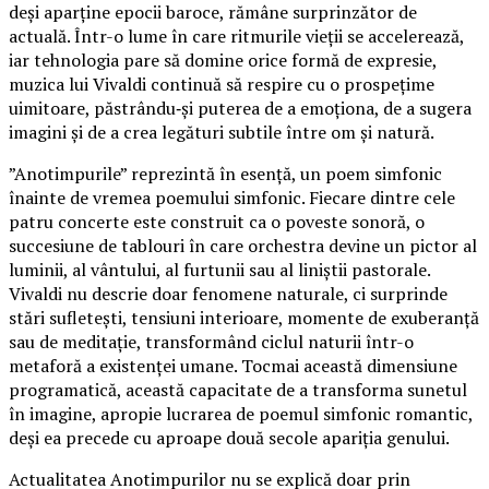
deși aparține epocii baroce, rămâne surprinzător de
actuală. Într-o lume în care ritmurile vieții se accelerează,
iar tehnologia pare să domine orice formă de expresie,
muzica lui Vivaldi continuă să respire cu o prospețime
uimitoare, păstrându‑și puterea de a emoționa, de a sugera
imagini și de a crea legături subtile între om și natură.
”Anotimpurile” reprezintă în esență, un poem simfonic
înainte de vremea poemului simfonic. Fiecare dintre cele
patru concerte este construit ca o poveste sonoră, o
succesiune de tablouri în care orchestra devine un pictor al
luminii, al vântului, al furtunii sau al liniștii pastorale.
Vivaldi nu descrie doar fenomene naturale, ci surprinde
stări sufletești, tensiuni interioare, momente de exuberanță
sau de meditație, transformând ciclul naturii într-o
metaforă a existenței umane. Tocmai această dimensiune
programatică, această capacitate de a transforma sunetul
în imagine, apropie lucrarea de poemul simfonic romantic,
deși ea precede cu aproape două secole apariția genului.
Actualitatea Anotimpurilor nu se explică doar prin