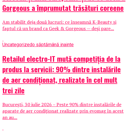
Gorgeous a împrumutat trăsături coreene
Am stabilit deja două lucruri: ce înseamnă K-Beauty și
faptul că un brand ca Geek & Gorgeous — deși pare...
Uncategorized
o săptămână inainte
Retailul electro-IT mută competiția de la
produs la servicii: 90% dintre instalările
de aer condiționat, realizate în cel mult
trei zile
București, 30 iulie 2026 – Peste 90% dintre instalările de
aparate de aer condiționat realizate prin evomag în acest
an au...