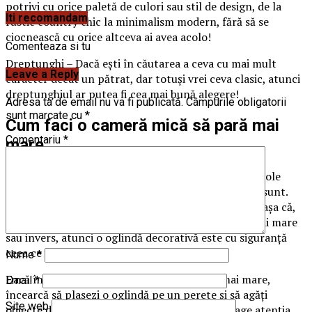
potrivi cu orice paletă de culori sau stil de design, de la
Iti recomandam
rustic country chic la minimalism modern, fără să se
ciocnească cu orice altceva ai avea acolo!
Comenteaza si tu
Dreptunghi – Dacă ești în căutarea a ceva cu mai mult
Leave a Reply
caracter decât un pătrat, dar totuși vrei ceva clasic, atunci
dreptunghiul ar putea fi cea mai bună alegere!
Adresa ta de email nu va fi publicată.
Câmpurile obligatorii
sunt marcate cu
*
Cum faci o cameră mică să pară mai
Comentariu
*
mare
Este un truc vechi pe care oamenii îl folosesc de secole
pentru a face ca spațiile lor să pară mai mari decât sunt.
Oglinzile reflectă lumina și creează iluzia spațiului, așa că,
dacă încercați să faceți ca o cameră mică să pară mai mare
sau invers, atunci o oglindă decorativă este cu siguranță
ceea ce vă trebuie!
Nume
*
Dacă încerci să-ți faci camera de zi să pară mai mare,
Email
*
încearcă să plasezi o oglindă pe un perete și să agăți
Site web
obiecte de artă deasupra ei. Acest lucru va atrage atenția