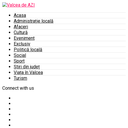
Acasa
Administrație locală
Afaceri
Cultură
Eveniment
Exclusiv
Politică locală
Social
Sport
Știri din județ
Viața în Valcea
Turism
Connect with us