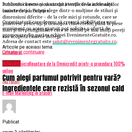
lumineze camera și să atragă atenția de la acele alte
Publicului îi este recomandată verificarea informațiilor
caracteristici. Puteți alege dintr-o mulțime de stiluri și
înainte de participare.
dimensiuni diferite – de la cele mici și rotunde, care se
Organizatorii care doresc să crească vizibilitatea unui
potrivesc peste uși și deasupra chiuvetelor, până la piese
eveniment cu acces gratuit pot solicita o ofertă de
mari și dreptunghiulare care se întind pe mai mulți pereți
promovare din partea echipei EvenimenteGratuite.ro.
sau acoperă camere întregi.
Adresa de contact este
salut@evenimentegratuite.ro
.
Articole pe aceiasi tema:
Citeste in continuare
Urmatorul
Obtine o microfinantare de la Omnicredit printr-o procedura 100%
Afaceri
online
Cum alegi parfumul potrivit pentru vară?
Nu ratati
Ingredientele care rezistă în sezonul cald
E-mail Marketing în afaceri
Publicat