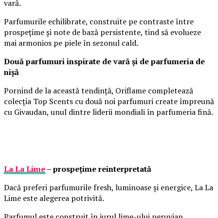
vară.
Parfumurile echilibrate, construite pe contraste între
prospețime și note de bază persistente, tind să evolueze
mai armonios pe piele în sezonul cald.
Două parfumuri inspirate de vară și de parfumeria de
nișă
Pornind de la această tendință, Oriflame completează
colecția Top Scents cu două noi parfumuri create împreună
cu Givaudan, unul dintre liderii mondiali în parfumeria fină.
La La Lime
– prospețime reinterpretată
Dacă preferi parfumurile fresh, luminoase și energice, La La
Lime este alegerea potrivită.
Parfumul este construit în jurul lime-ului peruvian,