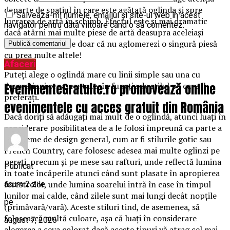
departe de spațiul în care este agățată oglinda și spre
Salvează-mi numele, emailul și site-ul web în acest
lucrarea de artă în schimb. Efectul este și mai dramatic
navigator pentru data viitoare când o să comentez.
dacă atârni mai multe piese de artă deasupra aceleiași
oglinzi – asigură-te doar că nu aglomerezi o singură piesă
cu prea multe altele!
Afaceri
Puteți alege o oglindă mare cu linii simple sau una cu
EvenimenteGratuite.ro promovează online
decorațiuni ornamentate, în funcție de stilul pe care îl
preferați.
evenimentele cu acces gratuit din România
Dacă doriți să adăugați mai mult de o oglindă, atunci luați în
considerare posibilitatea de a le folosi împreună ca parte a
unei teme de design general, cum ar fi stilurile gotic sau
French Country, care folosesc adesea mai multe oglinzi pe
pereți, precum și pe mese sau rafturi, unde reflectă lumina
Publicat
în toate încăperile atunci când sunt plasate în apropierea
ferestrelor, unde lumina soarelui intră în case în timpul
acum 2 zile
lunilor mai calde, când zilele sunt mai lungi decât nopțile
pe
(primăvară/vară). Aceste stiluri tind, de asemenea, să
folosească multă culoare, așa că luați în considerare
august 7, 2026
alegerea a ceva colorat dacă aceste tipuri vă atrag cel mai