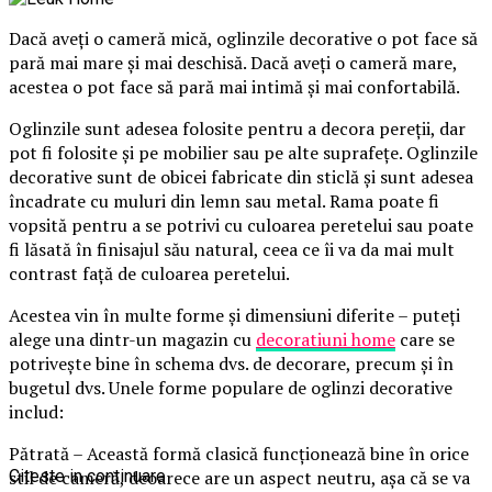
Dacă aveți o cameră mică, oglinzile decorative o pot face să
pară mai mare și mai deschisă. Dacă aveți o cameră mare,
acestea o pot face să pară mai intimă și mai confortabilă.
Oglinzile sunt adesea folosite pentru a decora pereții, dar
pot fi folosite și pe mobilier sau pe alte suprafețe. Oglinzile
decorative sunt de obicei fabricate din sticlă și sunt adesea
încadrate cu muluri din lemn sau metal. Rama poate fi
vopsită pentru a se potrivi cu culoarea peretelui sau poate
fi lăsată în finisajul său natural, ceea ce îi va da mai mult
contrast față de culoarea peretelui.
Acestea vin în multe forme și dimensiuni diferite – puteți
alege una dintr-un magazin cu
decoratiuni home
care se
potrivește bine în schema dvs. de decorare, precum și în
bugetul dvs. Unele forme populare de oglinzi decorative
includ:
Pătrată – Această formă clasică funcționează bine în orice
stil de cameră, deoarece are un aspect neutru, așa că se va
Citeste in continuare