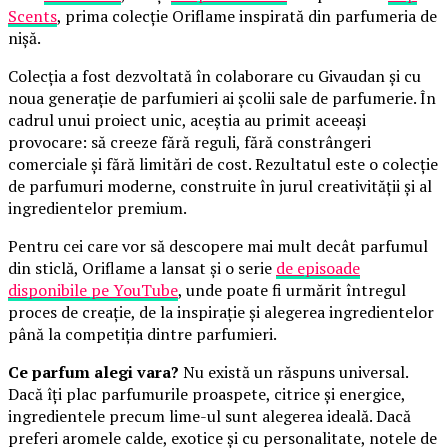
Scents
, prima colecție Oriflame inspirată din parfumeria de
nișă.
Colecția a fost dezvoltată în colaborare cu Givaudan și cu
noua generație de parfumieri ai școlii sale de parfumerie. În
cadrul unui proiect unic, aceștia au primit aceeași
provocare: să creeze fără reguli, fără constrângeri
comerciale și fără limitări de cost. Rezultatul este o colecție
de parfumuri moderne, construite în jurul creativității și al
ingredientelor premium.
Pentru cei care vor să descopere mai mult decât parfumul
din sticlă, Oriflame a lansat și o serie
de episoade
disponibile pe YouTube
, unde poate fi urmărit întregul
proces de creație, de la inspirație și alegerea ingredientelor
până la competiția dintre parfumieri.
Ce parfum alegi vara?
Nu există un răspuns universal.
Dacă îți plac parfumurile proaspete, citrice și energice,
ingredientele precum lime-ul sunt alegerea ideală. Dacă
preferi aromele calde, exotice și cu personalitate, notele de