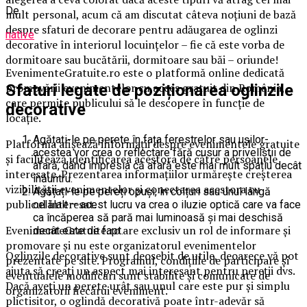
De
mult personal, acum că am discutat câteva noțiuni de bază
despre sfaturi de decorare pentru adăugarea de oglinzi
native
decorative în interiorul locuințelor – fie că este vorba de
dormitoare sau bucătării, dormitoare sau băi – oriunde!
EvenimenteGratuite.ro este o platformă online dedicată
promovării evenimentelor cu acces gratuit din România,
Sfaturi legate de poziționarea oglinzile
care permite publicului să le descopere în funcție de
decorative
locație.
Agățați-le pe perete în fața ferestrelor sau ușilor-
Platforma afișează informații despre evenimentele gratuite
acestea vor crea o reflectare fără cusur a priveliștii de
și facilitează identificarea acestora de către persoanele
afară, dând impresia că afară este mai mult spațiu decât
interesate. Prezentarea informațiilor urmărește creșterea
înăuntru.
vizibilității evenimentelor și conectarea acestora cu
Agățați-le pe pereți opuși, în colțuri sau unul lângă
publicul interesat.
celălalt – acest lucru va crea o iluzie optică care va face
ca încăperea să pară mai luminoasă și mai deschisă
EvenimenteGratuite.ro are exclusiv un rol de informare și
decât este de fapt.
promovare și nu este organizatorul evenimentelor
Oglinzile decorative sunt deosebit de utile, deoarece vă pot
prezentate pe site. Programul, condițiile de participare și
ajuta să creați un aspect mai interesant pentru pereții dvs.
eventualele modificări sunt stabilite și comunicate de
Dacă aveți un perete urât sau unul care este pur și simplu
organizatorii fiecărui eveniment.
plictisitor, o oglindă decorativă poate într-adevăr să