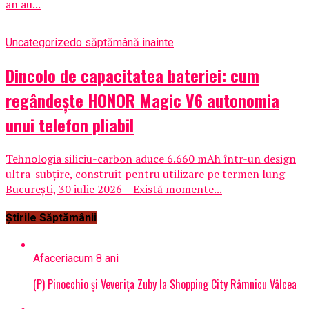
an au...
Uncategorized
o săptămână inainte
Dincolo de capacitatea bateriei: cum
regândește HONOR Magic V6 autonomia
unui telefon pliabil
Tehnologia siliciu-carbon aduce 6.660 mAh într-un design
ultra-subțire, construit pentru utilizare pe termen lung
București, 30 iulie 2026 – Există momente...
Știrile Săptămânii
Afaceri
acum 8 ani
(P) Pinocchio și Veverița Zuby la Shopping City Râmnicu Vâlcea