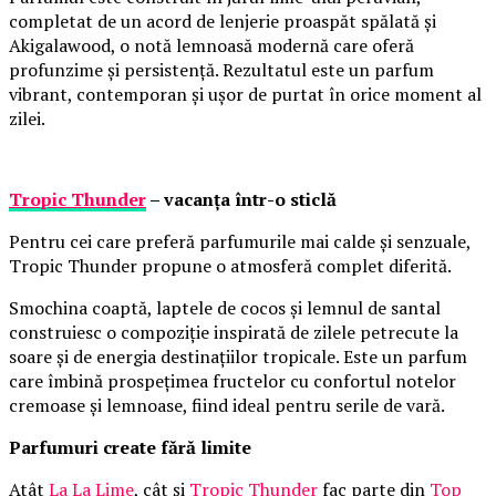
completat de un acord de lenjerie proaspăt spălată și
Akigalawood, o notă lemnoasă modernă care oferă
profunzime și persistență. Rezultatul este un parfum
vibrant, contemporan și ușor de purtat în orice moment al
zilei.
Tropic Thunder
– vacanța într-o sticlă
Pentru cei care preferă parfumurile mai calde și senzuale,
Tropic Thunder propune o atmosferă complet diferită.
Smochina coaptă, laptele de cocos și lemnul de santal
construiesc o compoziție inspirată de zilele petrecute la
soare și de energia destinațiilor tropicale. Este un parfum
care îmbină prospețimea fructelor cu confortul notelor
cremoase și lemnoase, fiind ideal pentru serile de vară.
Parfumuri create fără limite
Atât
La La Lime
, cât și
Tropic Thunder
fac parte din
Top