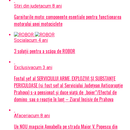
Știri din județ
acum 8 ani
Garniturile moto: componente esentiale pentru functionarea
motorului unei motociclete
Social
acum 4 ani
3 soluții pentru a scăpa de ROBOR
Exclusiv
acum 3 ani
Fostul șef al SERVICIULUI ARME, EXPLOZIVI ŞI SUBSTANŢE
PERICULOASE (si fost sef al Serviciului Judeţean Anticorupţie
Prahova) s-a pensionat și duce viață de „boier”/Efectul de
domino sau o reacție în lanț – Ziarul Incisiv de Prahova
Afaceri
acum 8 ani
Un NOU magazin Annabella pe strada Maior V. Popescu din