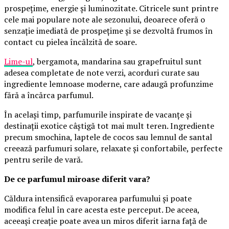
prospețime, energie și luminozitate. Citricele sunt printre
cele mai populare note ale sezonului, deoarece oferă o
senzație imediată de prospețime și se dezvoltă frumos în
contact cu pielea încălzită de soare.
Lime-ul
, bergamota, mandarina sau grapefruitul sunt
adesea completate de note verzi, acorduri curate sau
ingrediente lemnoase moderne, care adaugă profunzime
fără a încărca parfumul.
În același timp, parfumurile inspirate de vacanțe și
destinații exotice câștigă tot mai mult teren. Ingrediente
precum smochina, laptele de cocos sau lemnul de santal
creează parfumuri solare, relaxate și confortabile, perfecte
pentru serile de vară.
De ce parfumul miroase diferit vara?
Căldura intensifică evaporarea parfumului și poate
modifica felul în care acesta este perceput. De aceea,
aceeași creație poate avea un miros diferit iarna față de