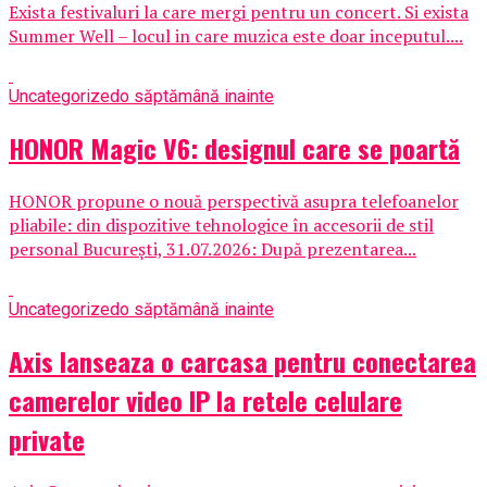
Exista festivaluri la care mergi pentru un concert. Si exista
Summer Well – locul in care muzica este doar inceputul....
Uncategorized
o săptămână inainte
HONOR Magic V6: designul care se poartă
HONOR propune o nouă perspectivă asupra telefoanelor
pliabile: din dispozitive tehnologice în accesorii de stil
personal București, 31.07.2026: După prezentarea...
Uncategorized
o săptămână inainte
Axis lanseaza o carcasa pentru conectarea
camerelor video IP la retele celulare
private