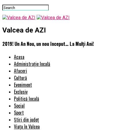
Valcea de AZI
2019! Un An Nou, un nou început… La Mulţi Ani!
Acasa
Administrație locală
Afaceri
Cultură
Eveniment
Exclusiv
Politică locală
Social
Sport
Știri din județ
Viața în Valcea