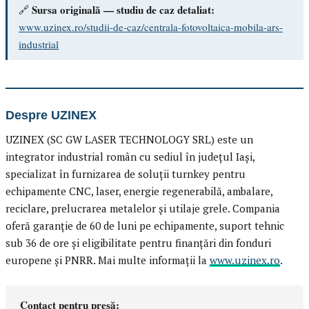
Sursa originală — studiu de caz detaliat:
🔗
www.uzinex.ro/studii-de-caz/centrala-fotovoltaica-mobila-ars-
industrial
Despre UZINEX
UZINEX (SC GW LASER TECHNOLOGY SRL) este un
integrator industrial român cu sediul în județul Iași,
specializat în furnizarea de soluții turnkey pentru
echipamente CNC, laser, energie regenerabilă, ambalare,
reciclare, prelucrarea metalelor și utilaje grele. Compania
oferă garanție de 60 de luni pe echipamente, suport tehnic
sub 36 de ore și eligibilitate pentru finanțări din fonduri
europene și PNRR. Mai multe informații la
www.uzinex.ro
.
Contact pentru presă: