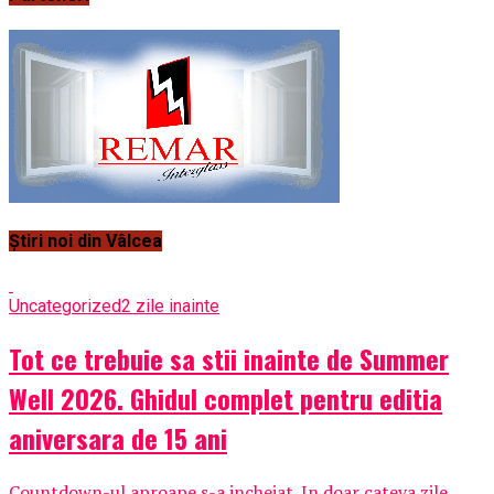
Știri noi din Vâlcea
Uncategorized
2 zile inainte
Tot ce trebuie sa stii inainte de Summer
Well 2026. Ghidul complet pentru editia
aniversara de 15 ani
Countdown-ul aproape s-a incheiat. In doar cateva zile,