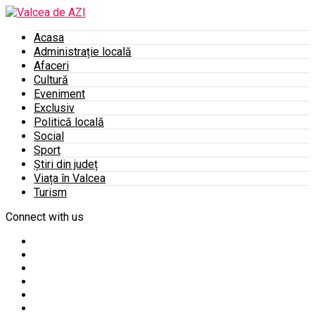
Acasa
Administrație locală
Afaceri
Cultură
Eveniment
Exclusiv
Politică locală
Social
Sport
Știri din județ
Viața în Valcea
Turism
Connect with us