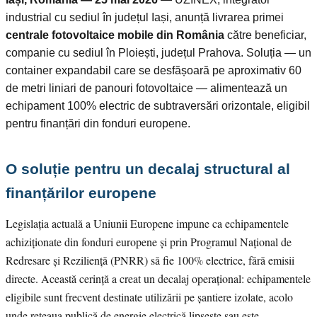
industrial cu sediul în județul Iași, anunță livrarea primei
centrale fotovoltaice mobile din România
către beneficiar,
companie cu sediul în Ploiești, județul Prahova. Soluția — un
container expandabil care se desfășoară pe aproximativ 60
de metri liniari de panouri fotovoltaice — alimentează un
echipament 100% electric de subtraversări orizontale, eligibil
pentru finanțări din fonduri europene.
O soluție pentru un decalaj structural al
finanțărilor europene
Legislația actuală a Uniunii Europene impune ca echipamentele
achiziționate din fonduri europene și prin Programul Național de
Redresare și Reziliență (PNRR) să fie 100% electrice, fără emisii
directe. Această cerință a creat un decalaj operațional: echipamentele
eligibile sunt frecvent destinate utilizării pe șantiere izolate, acolo
unde rețeaua publică de energie electrică lipsește sau este