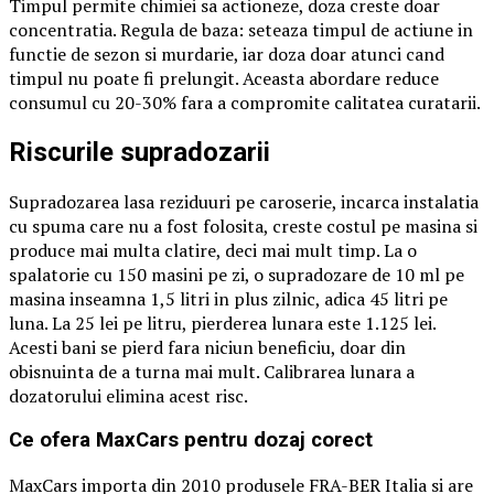
Timpul permite chimiei sa actioneze, doza creste doar
concentratia. Regula de baza: seteaza timpul de actiune in
functie de sezon si murdarie, iar doza doar atunci cand
timpul nu poate fi prelungit. Aceasta abordare reduce
consumul cu 20-30% fara a compromite calitatea curatarii.
Riscurile supradozarii
Supradozarea lasa reziduuri pe caroserie, incarca instalatia
cu spuma care nu a fost folosita, creste costul pe masina si
produce mai multa clatire, deci mai mult timp. La o
spalatorie cu 150 masini pe zi, o supradozare de 10 ml pe
masina inseamna 1,5 litri in plus zilnic, adica 45 litri pe
luna. La 25 lei pe litru, pierderea lunara este 1.125 lei.
Acesti bani se pierd fara niciun beneficiu, doar din
obisnuinta de a turna mai mult. Calibrarea lunara a
dozatorului elimina acest risc.
Ce ofera MaxCars pentru dozaj corect
MaxCars importa din 2010 produsele FRA-BER Italia si are