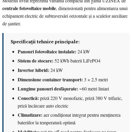
Modelul livrat reprezintă varianta compactă din gama UZINEX de
centrale fotovoltaice mobile
, dimensionată pentru alimentarea unui
echipament electric de subtraversări orizontale și a sculelor auxiliare
de șantier.
Specificații tehnice principale:
Panouri fotovoltaice instalate:
24 kW
Sistem de stocare:
52 kWh baterii LiFePO4
Invertor hibrid:
24 kW
Dimensiune container transport:
3 × 2,5 metri
Lungime panouri desfășurate:
~60 metri liniari
Conectică:
priză 220 V monofazic, priză 380 V trifazic,
priză încărcare auto electric
Climatizare:
aer condiționat integrat pentru menținerea
bateriilor la temperatură optimă
Mobilitate:
roți tip off-road pentru deplasare pe teren