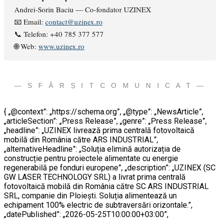
Andrei-Sorin Baciu — Co-fondator UZINEX
📧 Email:
contact@uzinex.ro
📞 Telefon: +40 785 377 577
🌐 Web:
www.uzinex.ro
— S F Â R Ș I T C O M U N I C A T —
{ „@context”: „https://schema.org”, „@type”: „NewsArticle”,
„articleSection”: „Press Release”, „genre”: „Press Release”,
„headline”: „UZINEX livrează prima centrală fotovoltaică
mobilă din România către ARS INDUSTRIAL”,
„alternativeHeadline”: „Soluția elimină autorizația de
construcție pentru proiectele alimentate cu energie
regenerabilă pe fonduri europene”, „description”: „UZINEX (SC
GW LASER TECHNOLOGY SRL) a livrat prima centrală
fotovoltaică mobilă din România către SC ARS INDUSTRIAL
SRL, companie din Ploiești. Soluția alimentează un
echipament 100% electric de subtraversări orizontale.”,
„datePublished”: „2026-05-25T10:00:00+03:00”,