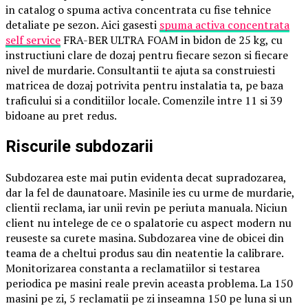
in catalog o spuma activa concentrata cu fise tehnice
detaliate pe sezon. Aici gasesti
spuma activa concentrata
self service
FRA-BER ULTRA FOAM in bidon de 25 kg, cu
instructiuni clare de dozaj pentru fiecare sezon si fiecare
nivel de murdarie. Consultantii te ajuta sa construiesti
matricea de dozaj potrivita pentru instalatia ta, pe baza
traficului si a conditiilor locale. Comenzile intre 11 si 39
bidoane au pret redus.
Riscurile subdozarii
Subdozarea este mai putin evidenta decat supradozarea,
dar la fel de daunatoare. Masinile ies cu urme de murdarie,
clientii reclama, iar unii revin pe periuta manuala. Niciun
client nu intelege de ce o spalatorie cu aspect modern nu
reuseste sa curete masina. Subdozarea vine de obicei din
teama de a cheltui produs sau din neatentie la calibrare.
Monitorizarea constanta a reclamatiilor si testarea
periodica pe masini reale previn aceasta problema. La 150
masini pe zi, 5 reclamatii pe zi inseamna 150 pe luna si un