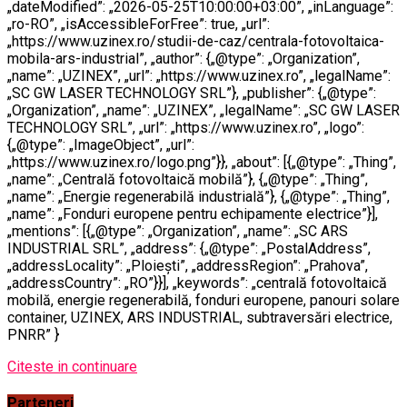
„dateModified”: „2026-05-25T10:00:00+03:00”, „inLanguage”:
„ro-RO”, „isAccessibleForFree”: true, „url”:
„https://www.uzinex.ro/studii-de-caz/centrala-fotovoltaica-
mobila-ars-industrial”, „author”: {„@type”: „Organization”,
„name”: „UZINEX”, „url”: „https://www.uzinex.ro”, „legalName”:
„SC GW LASER TECHNOLOGY SRL”}, „publisher”: {„@type”:
„Organization”, „name”: „UZINEX”, „legalName”: „SC GW LASER
TECHNOLOGY SRL”, „url”: „https://www.uzinex.ro”, „logo”:
{„@type”: „ImageObject”, „url”:
„https://www.uzinex.ro/logo.png”}}, „about”: [{„@type”: „Thing”,
„name”: „Centrală fotovoltaică mobilă”}, {„@type”: „Thing”,
„name”: „Energie regenerabilă industrială”}, {„@type”: „Thing”,
„name”: „Fonduri europene pentru echipamente electrice”}],
„mentions”: [{„@type”: „Organization”, „name”: „SC ARS
INDUSTRIAL SRL”, „address”: {„@type”: „PostalAddress”,
„addressLocality”: „Ploiești”, „addressRegion”: „Prahova”,
„addressCountry”: „RO”}}], „keywords”: „centrală fotovoltaică
mobilă, energie regenerabilă, fonduri europene, panouri solare
container, UZINEX, ARS INDUSTRIAL, subtraversări electrice,
PNRR” }
Citeste in continuare
Parteneri