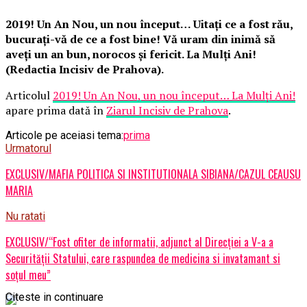
2019! Un An Nou, un nou început… Uitaţi ce a fost rău,
bucuraţi-vă de ce a fost bine! Vă uram din inimă să
aveţi un an bun, norocos şi fericit. La Mulţi Ani!
(Redactia Incisiv de Prahova).
Articolul
2019! Un An Nou, un nou început… La Mulţi Ani!
apare prima dată în
Ziarul Incisiv de Prahova
.
Articole pe aceiasi tema:
prima
Urmatorul
EXCLUSIV/MAFIA POLITICA SI INSTITUTIONALA SIBIANA/CAZUL CEAUSU
MARIA
Nu ratati
EXCLUSIV/“Fost ofiter de informatii, adjunct al Direcției a V-a a
Securității Statului, care raspundea de medicina si invatamant si
soțul meu”
Citeste in continuare