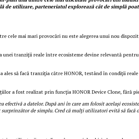
lă de utilizare, parteneriatul explorează cât de simplă poa
re cele mai mari provocări nu este alegerea unui nou dispozitiv
nei tranziții reale între ecosisteme devine relevantă pentru m
 a ales să facă tranziția către HONOR, testând în condiții reale
cațiilor a fost realizat prin funcția HONOR Device Clone, fără p
efectivă a datelor. După ani în care am folosit același ecosist
ost surprinzător de simplu. Cred că mulți utilizatori evită să fac