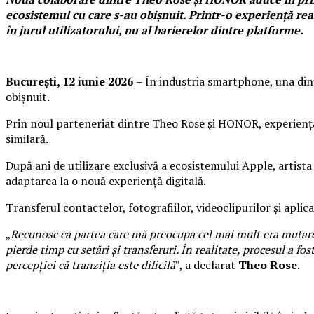
ecosistemul cu care s-au obișnuit. Printr-o experiență rea
în jurul utilizatorului, nu al barierelor dintre platforme.
București, 12 iunie 2026
– În industria smartphone, una dint
obișnuit.
Prin noul parteneriat dintre Theo Rose și HONOR, experiența u
similară.
După ani de utilizare exclusivă a ecosistemului Apple, artista
adaptarea la o nouă experiență digitală.
Transferul contactelor, fotografiilor, videoclipurilor și apli
„
Recunosc că partea care mă preocupa cel mai mult era mutarea 
pierde timp cu setări și transferuri. În realitate, procesul a f
percepției că tranziția este dificilă
”, a declarat
Theo Rose
.