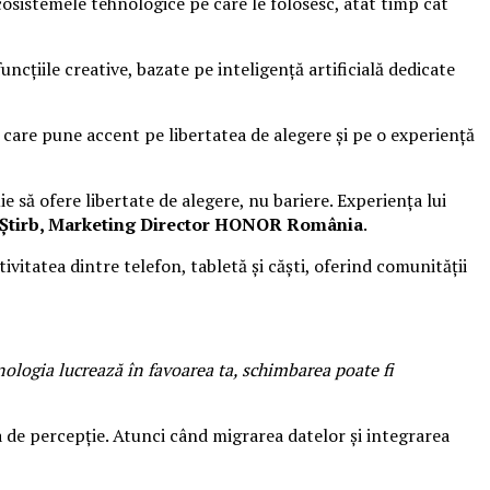
 ecosistemele tehnologice pe care le folosesc, atât timp cât
ncțiile creative, bazate pe inteligență artificială dedicate
care pune accent pe libertatea de alegere și pe o experiență
e să ofere libertate de alegere, nu bariere. Experiența lui
 Știrb, Marketing Director HONOR România
.
itatea dintre telefon, tabletă și căști, oferind comunității
ologia lucrează în favoarea ta, schimbarea poate fi
 de percepție. Atunci când migrarea datelor și integrarea