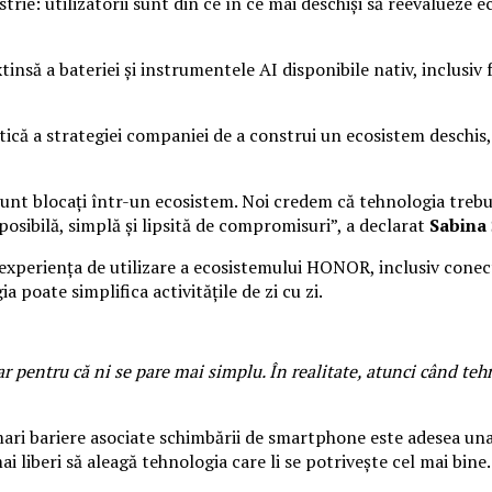
ustrie: utilizatorii sunt din ce în ce mai deschiși să reevalueze
să a bateriei și instrumentele AI disponibile nativ, inclusiv fu
ă a strategiei companiei de a construi un ecosistem deschis, 
i sunt blocați într-un ecosistem. Noi credem că tehnologia trebui
sibilă, simplă și lipsită de compromisuri”, a declarat
Sabina
periența de utilizare a ecosistemului HONOR, inclusiv conectiv
 poate simplifica activitățile de zi cu zi.
pentru că ni se pare mai simplu. În realitate, atunci când tehn
mari bariere asociate schimbării de smartphone este adesea una
mai liberi să aleagă tehnologia care li se potrivește cel mai bine.