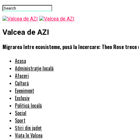
Valcea de AZI
Migrarea între ecosisteme, pusă la încercare: Theo Rose trece 
Acasa
Administrație locală
Afaceri
Cultură
Eveniment
Exclusiv
Politică locală
Social
Sport
Știri din județ
Viața în Valcea