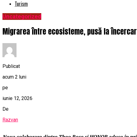
Turism
Uncategorized
Migrarea între ecosisteme, pusă la încercar
Publicat
acum 2 luni
pe
iunie 12, 2026
De
Razvan
Noua colaborare dintre Theo Rose și HONOR aduce în prim