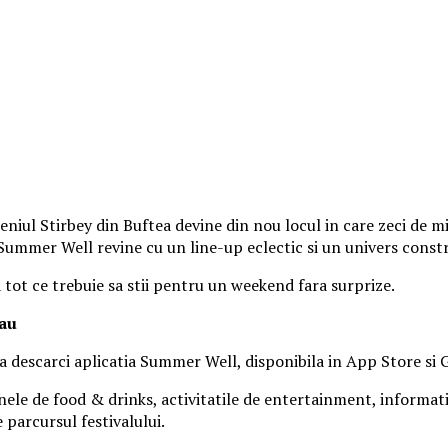
iul Stirbey din Buftea devine din nou locul in care zeci de mii
, Summer Well revine cu un line-up eclectic si un univers const
a tot ce trebuie sa stii pentru un weekend fara surprize.
tau
 sa descarci aplicatia Summer Well, disponibila in App Store si 
nele de food & drinks, activitatile de entertainment, informatiil
parcursul festivalului.