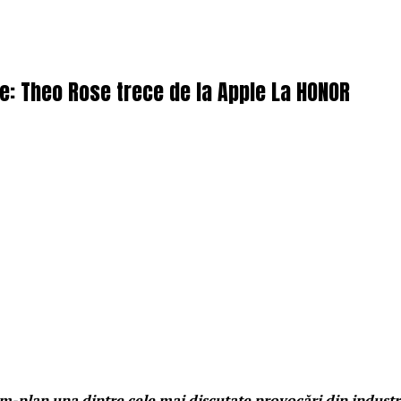
e: Theo Rose trece de la Apple La HONOR
-plan una dintre cele mai discutate provocări din industr