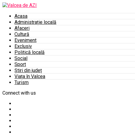
Acasa
Administrație locală
Afaceri
Cultură
Eveniment
Exclusiv
Politică locală
Social
Sport
Știri din județ
Viața în Valcea
Turism
Connect with us