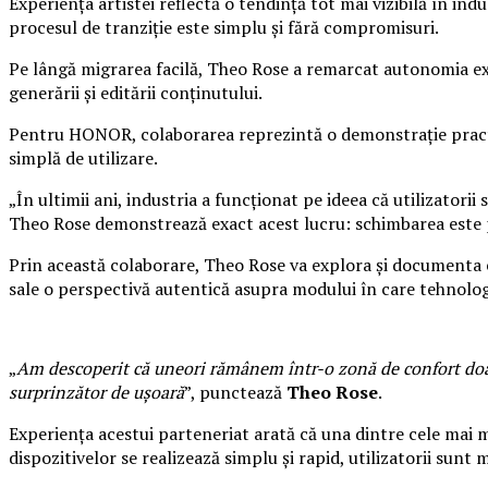
Experiența artistei reflectă o tendință tot mai vizibilă în ind
procesul de tranziție este simplu și fără compromisuri.
Pe lângă migrarea facilă, Theo Rose a remarcat autonomia extin
generării și editării conținutului.
Pentru HONOR, colaborarea reprezintă o demonstrație practic
simplă de utilizare.
„În ultimii ani, industria a funcționat pe ideea că utilizatori
Theo Rose demonstrează exact acest lucru: schimbarea este po
Prin această colaborare, Theo Rose va explora și documenta ex
sale o perspectivă autentică asupra modului în care tehnologia
„
Am descoperit că uneori rămânem într-o zonă de confort doar 
surprinzător de ușoară
”, punctează
Theo Rose
.
Experiența acestui parteneriat arată că una dintre cele mai 
dispozitivelor se realizează simplu și rapid, utilizatorii sunt 