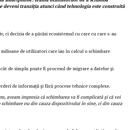
te deveni tranziția atunci când tehnologia este construită
, ci decizia de a părăsi ecosistemul cu care cu care s-au
ilioane de utilizatori care iau în calcul o schimbare
 cât de simplu poate fi procesul de migrare a datelor și
ierderi de informații și fără procese tehnice complexe.
em, aveam impresia că schimbarea va fi complicată și că voi
ă o schimbare nu din cauza dispozitivului în sine, ci din cauza