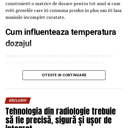
construiesti o matrice de dozare pentru tot anul si cum
eviti greselile care iti consuma produs in plus sau iti lasa
masinile incomplet curatate.
Cum influenteaza temperatura
dozajul
Spuma activa reactioneaza mai incet la temperaturi
scazute. La 5 grade Celsius, timpul de actiune se
dubleaza fata de 25 grade. In practica, asta inseamna ca
iarna nu trebuie sa cresti doza, ci timpul de contact.
CITESTE IN CONTINUARE
Multe instalatii moderne permit setarea timpului de
aplicare in functie de sezon. Daca nu ai aceasta setare,
antreneaza echipa sa lase spuma mai mult timp pe
EXCLUSIV
caroserie iarna. Cresterile de doza iarna sunt o greseala
Tehnologia din radiologie trebuie
frecventa care iti consuma produs fara beneficii reale.
să fie precisă, sigură și ușor de
Cum influenteaza sezonul