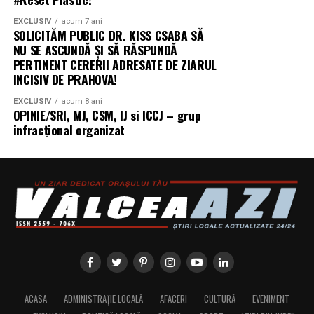
„Există un decalaj
structural între
EXCLUSIV
acum 7 ani
SOLICITĂM PUBLIC DR. KISS CSABA SĂ
cerințele actuale ale
NU SE ASCUNDĂ ȘI SĂ RĂSPUNDĂ
PERTINENT CERERII ADRESATE DE ZIARUL
fondurilor europene —
INCISIV DE PRAHOVA!
care impun
EXCLUSIV
acum 8 ani
echipamente 100%
OPINIE/SRI, MJ, CSM, IJ si ICCJ – grup
infracțional organizat
electrice — și
capacitatea reală a
infrastructurii de a livra
energie acolo unde se
desfășoară lucrările.
Centrala fotovoltaică
mobilă este răspunsul
nostru concret la acest
ACASA
ADMINISTRAȚIE LOCALĂ
AFACERI
CULTURĂ
EVENIMENT