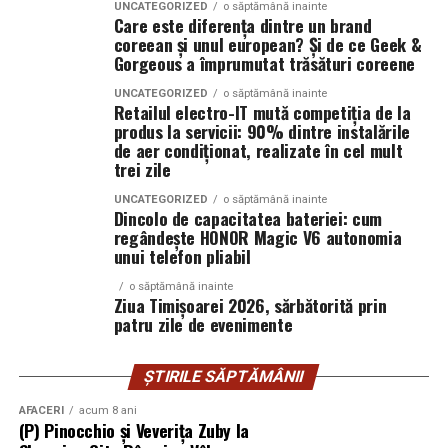
suplimentare, sisteme de iluminat exterior, monitorizare la
UNCATEGORIZED
o săptămână inainte
Care este diferența dintre un brand
distanță și conectivitate GSM.
coreean și unul european? Și de ce Geek &
Gorgeous a împrumutat trăsături coreene
Gama completă: de la 3 metri la 12 metri
UNCATEGORIZED
o săptămână inainte
Retailul electro-IT mută competiția de la
lungime container
produs la servicii: 90% dintre instalările
de aer condiționat, realizate în cel mult
Modelul livrat către beneficiar reprezintă varianta de intrare a
trei zile
centrale fotovoltaice
gamei UZINEX. Producătorul oferă
UNCATEGORIZED
o săptămână inainte
Dincolo de capacitatea bateriei: cum
mobile
în configurații adaptate volumului de consum al fiecărui
regândește HONOR Magic V6 autonomia
client, de la modelul compact până la containerul industrial 40 ft.
unui telefon pliabil
La capătul superior al gamei, containerul de 12 metri lungime
o săptămână inainte
Ziua Timișoarei 2026, sărbătorită prin
poate găzdui până la 160 kW panouri fotovoltaice instalate și 620
patru zile de evenimente
kWh capacitate de stocare — o autonomie comparabilă cu o
microcentrală fixă, fără constrângerile birocratice ale acesteia.
ȘTIRILE SĂPTĂMÂNII
Toate variantele sunt customizabile pe specificul fiecărui proiect.
AFACERI
acum 8 ani
(P) Pinocchio și Veverița Zuby la