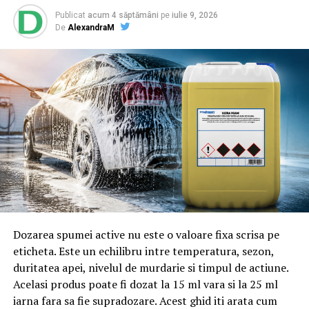
Publicat
acum 4 săptămâni
pe
iulie 9, 2026
De
AlexandraM
Articolul
Cum Alegem Burghiul Potrivit
apare prima
dată în
Ziarul Incisiv de Prahova
.
ARTICOLE PE ACEIASI TEMA:
PRIMA
URMATORUL
GRUPUL DE CRIMA ORGANIZATA DIN PRAHOVA
COORDONAT DE DNA ST PLOIESTI SI “ORORILE” COMISE
(III)
NU RATATI
DGPI a dat ”Caracal”-ul acum 7 luni!
Dozarea spumei active nu este o valoare fixa scrisa pe
eticheta. Este un echilibru intre temperatura, sezon,
duritatea apei, nivelul de murdarie si timpul de actiune.
Acelasi produs poate fi dozat la 15 ml vara si la 25 ml
iarna fara sa fie supradozare. Acest ghid iti arata cum