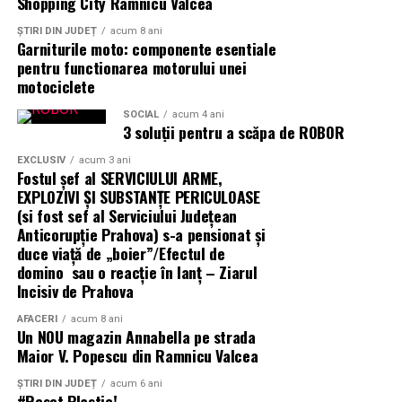
Shopping City Râmnicu Vâlcea
Aplicații dincolo de șantierele civile
ȘTIRI DIN JUDEȚ
acum 8 ani
centrală fotovoltaică mobilă
O
este o soluție multi-funcțională.
Garniturile moto: componente esentiale
Aplicațiile identificate de UZINEX includ:
pentru functionarea motorului unei
motociclete
Șantiere de construcții civile și lucrări edilitare
SOCIAL
acum 4 ani
3 soluții pentru a scăpa de ROBOR
Echipamente electrice alimentate pe fonduri europene
EXCLUSIV
acum 3 ani
și PNRR
Fostul șef al SERVICIULUI ARME,
EXPLOZIVI ŞI SUBSTANŢE PERICULOASE
Operațiuni militare și tabere temporare
(si fost sef al Serviciului Judeţean
Anticorupţie Prahova) s-a pensionat și
Stații mobile de încărcare auto electric
duce viață de „boier”/Efectul de
domino sau o reacție în lanț – Ziarul
Evenimente outdoor și festivaluri
Incisiv de Prahova
Operațiuni de ajutor umanitar în zone fără
AFACERI
acum 8 ani
Un NOU magazin Annabella pe strada
infrastructură energetică
Maior V. Popescu din Ramnicu Valcea
ȘTIRI DIN JUDEȚ
acum 6 ani
#Reset Plastic!