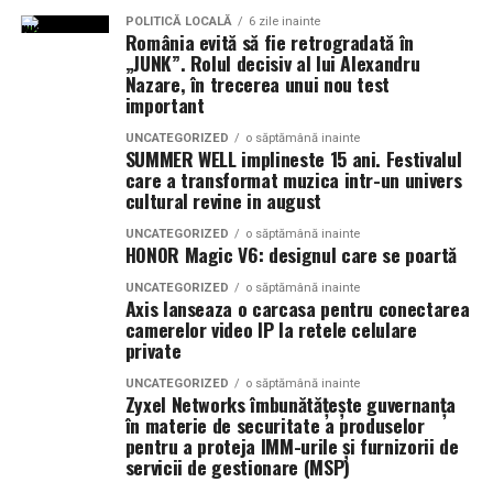
POLITICĂ LOCALĂ
6 zile inainte
Dimensiune container transport:
România evită să fie retrogradată în
3 × 2,5
„JUNK”. Rolul decisiv al lui Alexandru
metri
Nazare, în trecerea unui nou test
important
Lungime panouri desfășurate:
~60 metri
liniari
UNCATEGORIZED
o săptămână inainte
SUMMER WELL implineste 15 ani. Festivalul
care a transformat muzica intr-un univers
Conectică:
priză 220 V monofazic, priză
cultural revine in august
380 V trifazic, priză încărcare auto electric
UNCATEGORIZED
o săptămână inainte
HONOR Magic V6: designul care se poartă
Climatizare:
aer condiționat integrat pentru
menținerea bateriilor la temperatură optimă
UNCATEGORIZED
o săptămână inainte
Axis lanseaza o carcasa pentru conectarea
camerelor video IP la retele celulare
Mobilitate:
roți tip off-road pentru deplasare
private
pe teren accidentat
UNCATEGORIZED
o săptămână inainte
Zyxel Networks îmbunătățește guvernanța
în materie de securitate a produselor
pentru a proteja IMM-urile și furnizorii de
Configurația conectică a fost dimensionată conform cerințelor
servicii de gestionare (MSP)
beneficiarului. La cerere, modelul poate fi extins cu prize