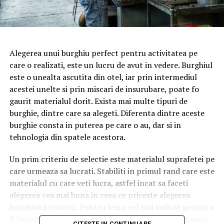
Alegerea unui burghiu perfect pentru activitatea pe
care o realizati, este un lucru de avut in vedere. Burghiul
este o unealta ascutita din otel, iar prin intermediul
acestei unelte si prin miscari de insurubare, poate fo
gaurit materialul dorit. Exista mai multe tipuri de
burghie, dintre care sa alegeti. Diferenta dintre aceste
burghie consta in puterea pe care o au, dar si in
tehnologia din spatele acestora.
Un prim criteriu de selectie este materialul suprafetei pe
care urmeaza sa lucrati. Stabiliti in primul rand care este
materialul cu care veti lucra, astfel incat sa faceti
alegerea cea mai buna in ceea ce priveste alegerea
burghiului potrivit. Pentru lemn cel mai indicat pentru a
fi folosit este burghiul cu trei varfuri. In cazul lemnelor
CITESTE IN CONTINUARE