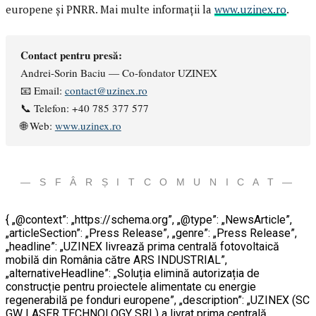
europene și PNRR. Mai multe informații la
www.uzinex.ro
.
Contact pentru presă:
Andrei-Sorin Baciu — Co-fondator UZINEX
📧 Email:
contact@uzinex.ro
📞 Telefon: +40 785 377 577
🌐 Web:
www.uzinex.ro
— S F Â R Ș I T C O M U N I C A T —
{ „@context”: „https://schema.org”, „@type”: „NewsArticle”,
„articleSection”: „Press Release”, „genre”: „Press Release”,
„headline”: „UZINEX livrează prima centrală fotovoltaică
mobilă din România către ARS INDUSTRIAL”,
„alternativeHeadline”: „Soluția elimină autorizația de
construcție pentru proiectele alimentate cu energie
regenerabilă pe fonduri europene”, „description”: „UZINEX (SC
GW LASER TECHNOLOGY SRL) a livrat prima centrală