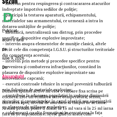
sezon
– intervin pentru respingerea şi contracararea atacurilor
îndreptate împotriva sediilor de poliţie;
– participă la testarea aparaturii, echipamentului,
materialelor sau armamentului, ce urmează a intra în
dotarea unităţilor de poliţie;
Publicat
– identifică, neutralizează sau distrug, prin procedee
specifice, dispozitive explozive improvizate;
acum o lună
– intervin asupra elementelor de muniţie clasică, altele
pe
decât cele din competenţa I.G.S.U. şi structurilor teritoriale
din competenţa acestuia;
iulie 9, 2026
– intervin prin metode şi procedee specifice pentru
prevenirea şi combaterea infracţiunilor, constând în
De
plasarea de dispozitive explozive improvizate sau
AlexandraM
autovehicule capcană;
– execută controale tehnice în scopul prevenirii tulburării
prin folosirea de materiale explozive;
Dozarea spumei active nu este o valoare fixa scrisa pe
– contribuie la educarea populaţiei în vederea diminuării
eticheta. Este un echilibru intre temperatura, sezon,
riscurilor şi consecinţelor în cazul plasării sau ameninţării
duritatea apei, nivelul de murdarie si timpul de actiune.
cu plasarea de mijloace explozive;
Acelasi produs poate fi dozat la 15 ml vara si la 25 ml iarna
– colaborează cu alte formaţiuni în cercetarea la faţa
fara sa fie supradozare. Acest ghid iti arata cum