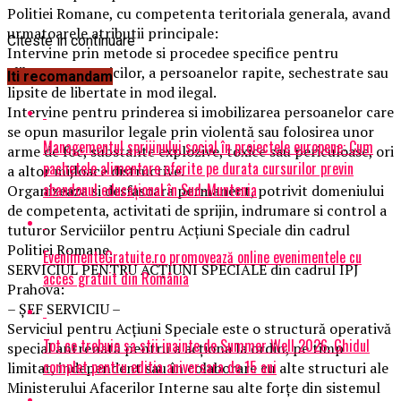
Politiei Romane, cu competenta teritoriala generala, avand
urmatoarele atributii principale:
Citeste in continuare
Intervine prin metode si procedee specifice pentru
eliberarea ostaticilor, a persoanelor rapite, sechestrate sau
Iti recomandam
lipsite de libertate in mod ilegal.
Intervine pentru prinderea si imobilizarea persoanelor care
se opun masurilor legale prin violentă sau folosirea unor
Managementul sprijinului social în proiectele europene: Cum
arme de foc, substante explozive, toxice sau periculoase, ori
pachetele alimentare oferite pe durata cursurilor previn
a altor mijloace distructive.
abandonul educațional în Sud-Muntenia
Organizeaza si desfasoara permanent, potrivit domeniului
de competenta, activitati de sprijin, indrumare si control a
tuturor Serviciilor pentru Acțiuni Speciale din cadrul
Politiei Romane.
EvenimenteGratuite.ro promovează online evenimentele cu
SERVICIUL PENTRU ACŢIUNI SPECIALE din cadrul IPJ
acces gratuit din România
Prahova:
– ŞEF SERVICIU –
Serviciul pentru Acţiuni Speciale este o structură operativă
Tot ce trebuie sa stii inainte de Summer Well 2026. Ghidul
special antrenată pentru a acţiona la ordin, pe timp
complet pentru editia aniversara de 15 ani
limitat, independent sau în colaborare cu alte structuri ale
Ministerului Afacerilor Interne sau alte forţe din sistemul