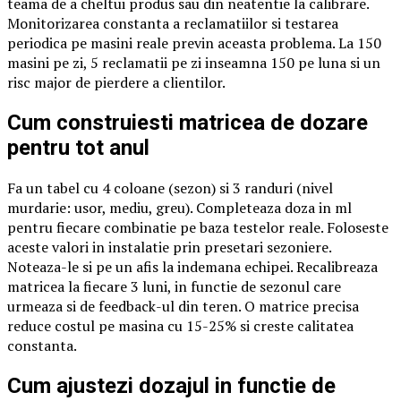
teama de a cheltui produs sau din neatentie la calibrare.
Monitorizarea constanta a reclamatiilor si testarea
periodica pe masini reale previn aceasta problema. La 150
masini pe zi, 5 reclamatii pe zi inseamna 150 pe luna si un
risc major de pierdere a clientilor.
Cum construiesti matricea de dozare
pentru tot anul
Fa un tabel cu 4 coloane (sezon) si 3 randuri (nivel
murdarie: usor, mediu, greu). Completeaza doza in ml
pentru fiecare combinatie pe baza testelor reale. Foloseste
aceste valori in instalatie prin presetari sezoniere.
Noteaza-le si pe un afis la indemana echipei. Recalibreaza
matricea la fiecare 3 luni, in functie de sezonul care
urmeaza si de feedback-ul din teren. O matrice precisa
reduce costul pe masina cu 15-25% si creste calitatea
constanta.
Cum ajustezi dozajul in functie de