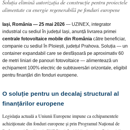
Soluția elimină autorizația de construcție pentru proiectele
alimentate cu energie regenerabilă pe fonduri europene
Iași, România — 25 mai 2026
— UZINEX, integrator
industrial cu sediul în județul Iași, anunță livrarea primei
centrale fotovoltaice mobile din România
către beneficiar,
companie cu sediul în Ploiești, județul Prahova. Soluția — un
container expandabil care se desfășoară pe aproximativ 60
de metri liniari de panouri fotovoltaice — alimentează un
echipament 100% electric de subtraversări orizontale, eligibil
pentru finanțări din fonduri europene.
O soluție pentru un decalaj structural al
finanțărilor europene
Legislația actuală a Uniunii Europene impune ca echipamentele
achiziționate din fonduri europene și prin Programul Național de