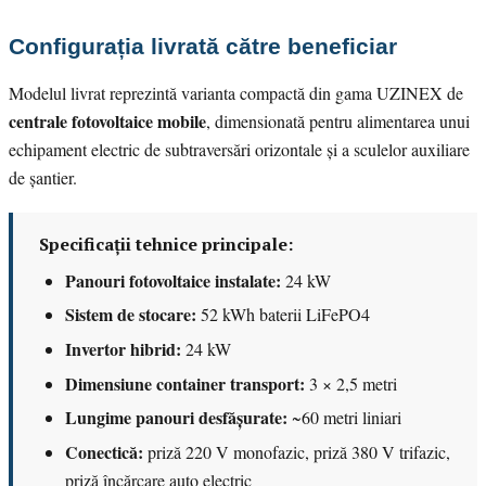
Configurația livrată către beneficiar
Modelul livrat reprezintă varianta compactă din gama UZINEX de
centrale fotovoltaice mobile
, dimensionată pentru alimentarea unui
echipament electric de subtraversări orizontale și a sculelor auxiliare
de șantier.
Specificații tehnice principale:
Panouri fotovoltaice instalate:
24 kW
Sistem de stocare:
52 kWh baterii LiFePO4
Invertor hibrid:
24 kW
Dimensiune container transport:
3 × 2,5 metri
Lungime panouri desfășurate:
~60 metri liniari
Conectică:
priză 220 V monofazic, priză 380 V trifazic,
priză încărcare auto electric