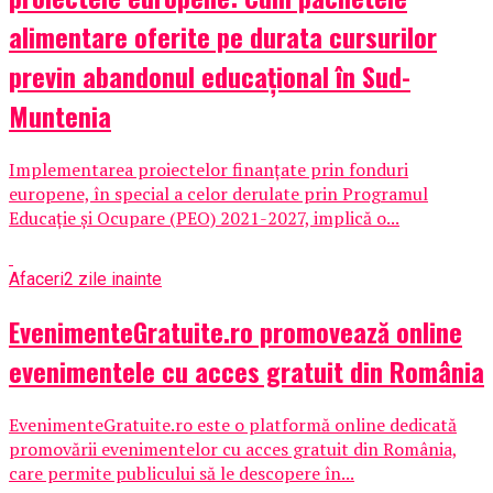
alimentare oferite pe durata cursurilor
previn abandonul educațional în Sud-
Muntenia
Implementarea proiectelor finanțate prin fonduri
europene, în special a celor derulate prin Programul
Educație și Ocupare (PEO) 2021-2027, implică o...
Afaceri
2 zile inainte
EvenimenteGratuite.ro promovează online
evenimentele cu acces gratuit din România
EvenimenteGratuite.ro este o platformă online dedicată
promovării evenimentelor cu acces gratuit din România,
care permite publicului să le descopere în...