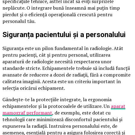
specificațiile tehnice, astfel încât să eviți surprizele
neplăcute. O integrare bună înseamnă mai puțin timp
pierdut și o eficiență operațională crescută pentru
personalul tău.
Siguranța pacientului și a personalului
Siguranța este un pilon fundamental în radiologie. Atât
pentru pacienți, cât și pentru personal, utilizarea
aparaturii de radiologie necesită respectarea unor
standarde stricte. Echipamentele trebuie să includă funcții
avansate de reducere a dozei de radiații, fără a compromite
calitatea imaginii. Acesta este un criteriu important în
selecția oricărui echipament.
Gândește-te la protecțiile integrate, la ergonomia
echipamentelor și la protocoalele de utilizare. Un
aparat
mamograf performant
, de exemplu, este dotat cu
tehnologii care minimizează disconfortul pacientului și
expunerea la radiații. Instruirea personalului este, de
asemenea, esențială pentru a asigura folosirea corectă și