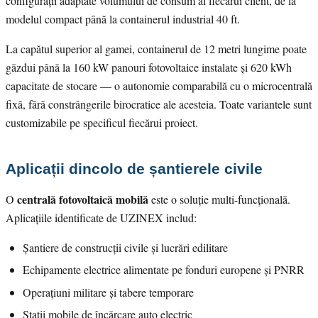
configurații adaptate volumului de consum al fiecărui client, de la
modelul compact până la containerul industrial 40 ft.
La capătul superior al gamei, containerul de 12 metri lungime poate
găzdui până la 160 kW panouri fotovoltaice instalate și 620 kWh
capacitate de stocare — o autonomie comparabilă cu o microcentrală
fixă, fără constrângerile birocratice ale acesteia. Toate variantele sunt
customizabile pe specificul fiecărui proiect.
Aplicații dincolo de șantierele civile
centrală fotovoltaică mobilă
O
este o soluție multi-funcțională.
Aplicațiile identificate de UZINEX includ:
Șantiere de construcții civile și lucrări edilitare
Echipamente electrice alimentate pe fonduri europene și PNRR
Operațiuni militare și tabere temporare
Stații mobile de încărcare auto electric