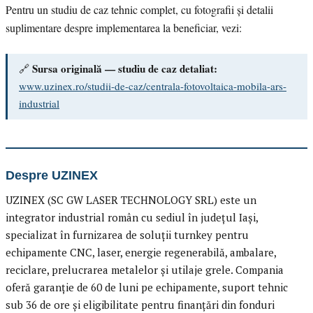
Pentru un studiu de caz tehnic complet, cu fotografii și detalii
suplimentare despre implementarea la beneficiar, vezi:
Sursa originală — studiu de caz detaliat:
🔗
www.uzinex.ro/studii-de-caz/centrala-fotovoltaica-mobila-ars-
industrial
Despre UZINEX
UZINEX (SC GW LASER TECHNOLOGY SRL) este un
integrator industrial român cu sediul în județul Iași,
specializat în furnizarea de soluții turnkey pentru
echipamente CNC, laser, energie regenerabilă, ambalare,
reciclare, prelucrarea metalelor și utilaje grele. Compania
oferă garanție de 60 de luni pe echipamente, suport tehnic
sub 36 de ore și eligibilitate pentru finanțări din fonduri