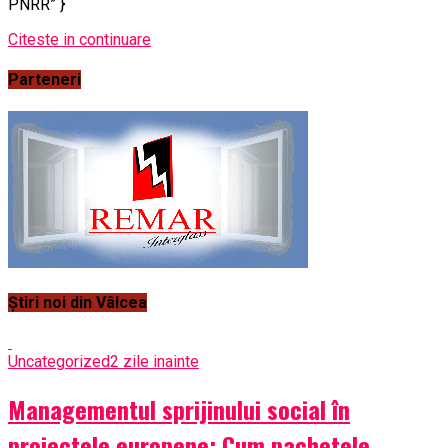
PNRR” }
Citeste in continuare
Parteneri
Știri noi din Vâlcea
Uncategorized
2 zile inainte
Managementul sprijinului social în
proiectele europene: Cum pachetele