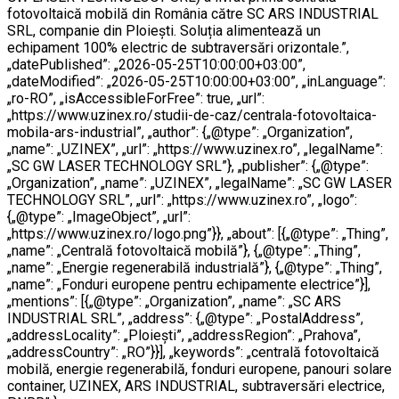
fotovoltaică mobilă din România către SC ARS INDUSTRIAL
SRL, companie din Ploiești. Soluția alimentează un
echipament 100% electric de subtraversări orizontale.”,
„datePublished”: „2026-05-25T10:00:00+03:00”,
„dateModified”: „2026-05-25T10:00:00+03:00”, „inLanguage”:
„ro-RO”, „isAccessibleForFree”: true, „url”:
„https://www.uzinex.ro/studii-de-caz/centrala-fotovoltaica-
mobila-ars-industrial”, „author”: {„@type”: „Organization”,
„name”: „UZINEX”, „url”: „https://www.uzinex.ro”, „legalName”:
„SC GW LASER TECHNOLOGY SRL”}, „publisher”: {„@type”:
„Organization”, „name”: „UZINEX”, „legalName”: „SC GW LASER
TECHNOLOGY SRL”, „url”: „https://www.uzinex.ro”, „logo”:
{„@type”: „ImageObject”, „url”:
„https://www.uzinex.ro/logo.png”}}, „about”: [{„@type”: „Thing”,
„name”: „Centrală fotovoltaică mobilă”}, {„@type”: „Thing”,
„name”: „Energie regenerabilă industrială”}, {„@type”: „Thing”,
„name”: „Fonduri europene pentru echipamente electrice”}],
„mentions”: [{„@type”: „Organization”, „name”: „SC ARS
INDUSTRIAL SRL”, „address”: {„@type”: „PostalAddress”,
„addressLocality”: „Ploiești”, „addressRegion”: „Prahova”,
„addressCountry”: „RO”}}], „keywords”: „centrală fotovoltaică
mobilă, energie regenerabilă, fonduri europene, panouri solare
container, UZINEX, ARS INDUSTRIAL, subtraversări electrice,