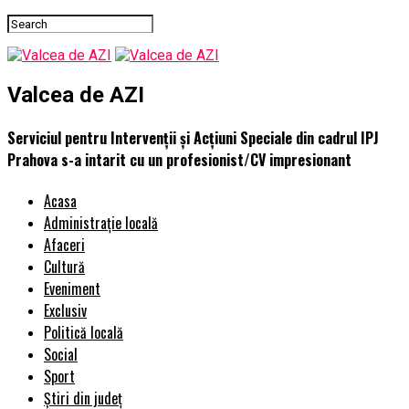
Valcea de AZI
Serviciul pentru Intervenții și Acțiuni Speciale din cadrul IPJ
Prahova s-a intarit cu un profesionist/CV impresionant
Acasa
Administrație locală
Afaceri
Cultură
Eveniment
Exclusiv
Politică locală
Social
Sport
Știri din județ