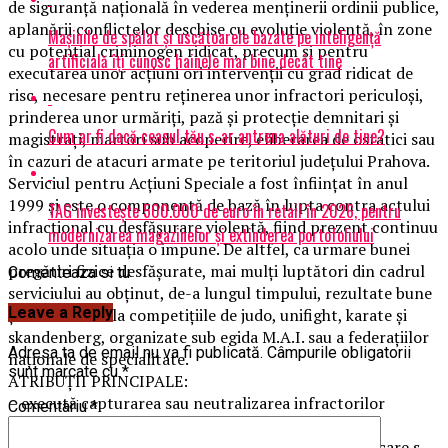
de siguranţă naţională în vederea menţinerii ordinii publice,
aplanării conflictelor deschise cu evoluţie violentă, în zone
Mașinile de spălat și uscătoarele bazate pe inteligență
cu potenţial criminogen ridicat, precum şi pentru
artificială îți cunosc hainele mai bine decât tine
executarea unor acţiuni ori intervenţii cu grad ridicat de
risc, necesare pentru reţinerea unor infractori periculoşi,
prinderea unor urmăriţi, pază şi protecţie demnitari şi
Cum ar fi dacă ceasul tău s-ar antrena alături de tine?
magistraţi, martori sub acoperire, eliberarea de ostatici sau
în cazuri de atacuri armate pe teritoriul judeţului Prahova.
Serviciul pentru Acţiuni Speciale a fost înfiinţat în anul
1999 şi este o componentă de bază în lupta contra actului
TAG investește 500.000 de euro în retail în 2026, pentru
infracţional cu desfăşurare violentă, fiind prezent continuu
modernizarea magazinelor și extinderea portofoliului
acolo unde situaţia o impune. De altfel, ca urmare bunei
pregătiri fizice desfăşurate, mai mulţi luptători din cadrul
Comenteaza si tu
serviciului au obţinut, de-a lungul timpului, rezultate bune
Leave a Reply
şi foarte bune la competiţiile de judo, unifight, karate şi
skandenberg, organizate sub egida M.A.I. sau a federaţiilor
Adresa ta de email nu va fi publicată.
Câmpurile obligatorii
naţionale de specialitate.
sunt marcate cu
*
ATRIBUŢII PRINCIPALE:
– execută capturarea sau neutralizarea infractorilor
Comentariu
*
periculoşi;
– execută acţiuni specifice în zonele sau locurile în care s-