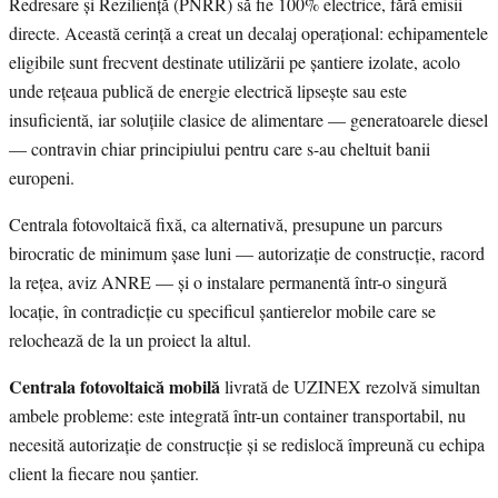
Redresare și Reziliență (PNRR) să fie 100% electrice, fără emisii
directe. Această cerință a creat un decalaj operațional: echipamentele
eligibile sunt frecvent destinate utilizării pe șantiere izolate, acolo
unde rețeaua publică de energie electrică lipsește sau este
insuficientă, iar soluțiile clasice de alimentare — generatoarele diesel
— contravin chiar principiului pentru care s-au cheltuit banii
europeni.
Centrala fotovoltaică fixă, ca alternativă, presupune un parcurs
birocratic de minimum șase luni — autorizație de construcție, racord
la rețea, aviz ANRE — și o instalare permanentă într-o singură
locație, în contradicție cu specificul șantierelor mobile care se
relochează de la un proiect la altul.
Centrala fotovoltaică mobilă
livrată de UZINEX rezolvă simultan
ambele probleme: este integrată într-un container transportabil, nu
necesită autorizație de construcție și se redislocă împreună cu echipa
client la fiecare nou șantier.