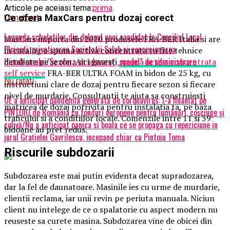
Articole pe aceiasi tema:
prima
Ce ofera MaxCars pentru dozaj corect
Urmatorul
Legenda scheletilor din dulapul unui candidat la Consiliul Local
MaxCars importa din 2010 produsele FRA-BER Italia si are
Ploiesti: privatizarea Societatii Salub si concesionarea
in catalog o spuma activa concentrata cu fise tehnice
Hipodromului/Se ofera un adevarat „model” de administrare
detaliate pe sezon. Aici gasesti
spuma activa concentrata
self service
FRA-BER ULTRA FOAM in bidon de 25 kg, cu
Nu ratati
instructiuni clare de dozaj pentru fiecare sezon si fiecare
nivel de murdarie. Consultantii te ajuta sa construiesti
UE a anticipat pandemia generată de coronavirus: l-a finanțat pe
matricea de dozaj potrivita pentru instalatia ta, pe baza
PINTOIU de România cu fonduri europene pentru lumânări, coșciuge și
traficului si a conditiilor locale. Comenzile intre 11 si 39
colivă/Nu a anticipat panica si boala ce se propaga cu repeziciune in
bidoane au pret redus.
jurul Grațielei Gavrilescu, incepand chiar cu Pintoiu Toma
Riscurile subdozarii
Subdozarea este mai putin evidenta decat supradozarea,
dar la fel de daunatoare. Masinile ies cu urme de murdarie,
clientii reclama, iar unii revin pe periuta manuala. Niciun
client nu intelege de ce o spalatorie cu aspect modern nu
reuseste sa curete masina. Subdozarea vine de obicei din