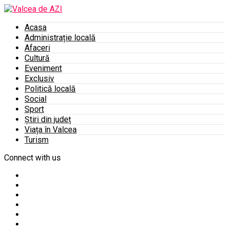
Acasa
Administrație locală
Afaceri
Cultură
Eveniment
Exclusiv
Politică locală
Social
Sport
Știri din județ
Viața în Valcea
Turism
Connect with us