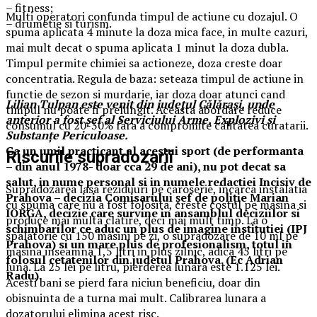
– fitness;
Multi operatori confunda timpul de actiune cu dozajul. O
– drumetie si turism.
spuma aplicata 4 minute la doza mica face, in multe cazuri,
mai mult decat o spuma aplicata 1 minut la doza dubla.
Timpul permite chimiei sa actioneze, doza creste doar
concentratia. Regula de baza: seteaza timpul de actiune in
functie de sezon si murdarie, iar doza doar atunci cand
Lilian Tulpan este venit din județul Călărași, unde
timpul nu poate fi prelungit. Aceasta abordare reduce
anterior a fost șef al Serviciului Arme, Explozivi și
consumul cu 20-30% fara a compromite calitatea curatarii.
Substanțe Periculoase.
Ca un umil practicant al acestui sport (de performanta
Riscurile supradozarii
– din anul 1978- doar cca 29 de ani), nu pot decat sa
salut, in nume personal si in numele redactiei Incisiv de
Supradozarea lasa reziduuri pe caroserie, incarca instalatia
Prahova – decizia Comisarului şef de poliţie Marian
cu spuma care nu a fost folosita, creste costul pe masina si
IORGA, decizie care survine in ansamblul deciziilor si
produce mai multa clatire, deci mai mult timp. La o
schimbarilor ce aduc un plus de imagine institutiei (IPJ
spalatorie cu 150 masini pe zi, o supradozare de 10 ml pe
Prahova) si un mare plus de profesionalism, totul in
masina inseamna 1,5 litri in plus zilnic, adica 45 litri pe
folosul cetatenilor din judetul Prahova. (Ec Adrian
luna. La 25 lei pe litru, pierderea lunara este 1.125 lei.
Radu).
Acesti bani se pierd fara niciun beneficiu, doar din
obisnuinta de a turna mai mult. Calibrarea lunara a
dozatorului elimina acest risc.