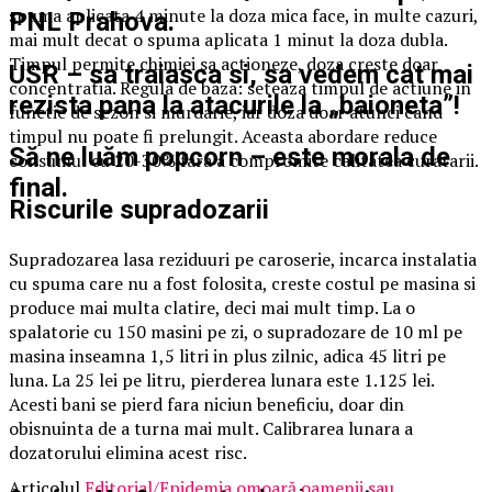
spuma aplicata 4 minute la doza mica face, in multe cazuri,
PNL Prahova.
mai mult decat o spuma aplicata 1 minut la doza dubla.
Timpul permite chimiei sa actioneze, doza creste doar
USR – sa traiasca si, sa vedem cat mai
concentratia. Regula de baza: seteaza timpul de actiune in
rezista pana la atacurile la „baioneta”!
functie de sezon si murdarie, iar doza doar atunci cand
timpul nu poate fi prelungit. Aceasta abordare reduce
Să ne luăm popcorn – este morala de
consumul cu 20-30% fara a compromite calitatea curatarii.
final.
Riscurile supradozarii
Supradozarea lasa reziduuri pe caroserie, incarca instalatia
cu spuma care nu a fost folosita, creste costul pe masina si
produce mai multa clatire, deci mai mult timp. La o
spalatorie cu 150 masini pe zi, o supradozare de 10 ml pe
masina inseamna 1,5 litri in plus zilnic, adica 45 litri pe
luna. La 25 lei pe litru, pierderea lunara este 1.125 lei.
Acesti bani se pierd fara niciun beneficiu, doar din
obisnuinta de a turna mai mult. Calibrarea lunara a
dozatorului elimina acest risc.
Articolul
Editorial/Epidemia omoară oamenii sau