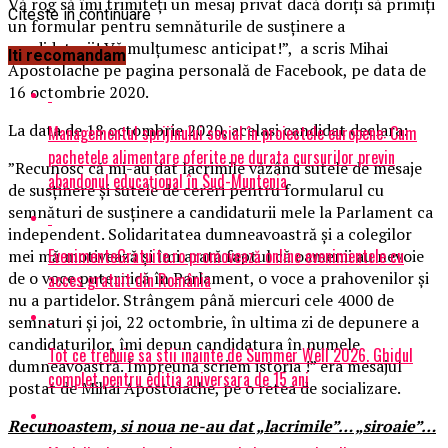
Vă rog să îmi trimiteți un mesaj privat dacă doriți să primiți
Citeste in continuare
un formular pentru semnăturile de susținere a
candidaturii! Vă mulțumesc anticipat!”, a scris Mihai
Iti recomandam
Apostolache pe pagina personală de Facebook, pe data de
16 octombrie 2020.
La data de 18 octombrie 2020, acelasi candidat declara:
Managementul sprijinului social în proiectele europene: Cum
pachetele alimentare oferite pe durata cursurilor previn
”Recunosc că mi-au dat lacrimile văzând sutele de mesaje
abandonul educațional în Sud-Muntenia
de susținere și sutele de cereri pentru formularul cu
semnături de susținere a candidaturii mele la Parlament ca
independent. Solidaritatea dumneavoastră și a colegilor
EvenimenteGratuite.ro promovează online evenimentele cu
mei mă motivează și îmi arată faptul că oamenii au nevoie
de o voce puternică în Parlament, o voce a prahovenilor și
acces gratuit din România
nu a partidelor. Strângem până miercuri cele 4000 de
semnaturi și joi, 22 octombrie, în ultima zi de depunere a
candidaturilor, îmi depun candidatura în numele
Tot ce trebuie sa stii inainte de Summer Well 2026. Ghidul
dumneavoastră. Împreună scriem istoria !” era mesajul
complet pentru editia aniversara de 15 ani
postat de Mihai Apostolache, pe o retea de socializare.
Recunoastem, si noua ne-au dat „lacrimile”… „siroaie”…