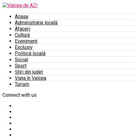
Acasa
Administrație locală
Afaceri
Cultură
Eveniment
Exclusiv
Politică locală
Social
Sport
Știri din județ
Viața în Valcea
Turism
Connect with us