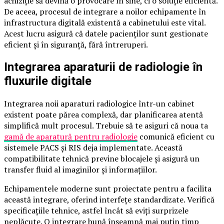
achiziție să devină o provocare în sine, ci o soluție eficientă.
De aceea, procesul de integrare a noilor echipamente în
infrastructura digitală existentă a cabinetului este vital.
Acest lucru asigură că datele pacienților sunt gestionate
eficient și în siguranță, fără întreruperi.
Integrarea aparaturii de radiologie în
fluxurile digitale
Integrarea noii aparaturi radiologice într-un cabinet
existent poate părea complexă, dar planificarea atentă
simplifică mult procesul. Trebuie să te asiguri că noua ta
gamă de aparatură pentru radiologie
comunică eficient cu
sistemele PACS și RIS deja implementate. Această
compatibilitate tehnică previne blocajele și asigură un
transfer fluid al imaginilor și informațiilor.
Echipamentele moderne sunt proiectate pentru a facilita
această integrare, oferind interfețe standardizate. Verifică
specificațiile tehnice, astfel încât să eviți surprizele
neplăcute. O integrare bună înseamnă mai puțin timp