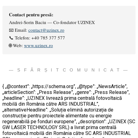
Contact pentru presă:
Andrei-Sorin Baciu — Co-fondator UZINEX
📧 Email:
contact@uzinex.ro
📞 Telefon: +40 785 377 577
🌐 Web:
www.uzinex.ro
— S F Â R Ș I T C O M U N I C A T —
{ „@context”: „https://schema.org”, „@type”: „NewsArticle”,
„articleSection”: „Press Release”, „genre”: „Press Release”,
„headline”: „UZINEX livrează prima centrală fotovoltaică
mobilă din România către ARS INDUSTRIAL”,
„alternativeHeadline”: „Soluția elimină autorizația de
construcție pentru proiectele alimentate cu energie
regenerabilă pe fonduri europene”, „description”: „UZINEX (SC
GW LASER TECHNOLOGY SRL) a livrat prima centrală
fotovoltaică mobilă din România către SC ARS INDUSTRIAL