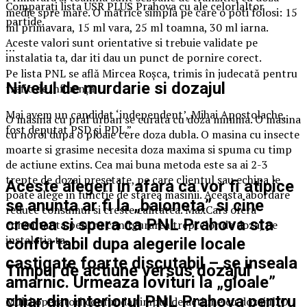
Comparați lista USR PLUS Prahova cu ale celorlaltor
medie spre mare. O matrice simpla pe care o poti folosi: 15
partide.
ml primavara, 15 ml vara, 25 ml toamna, 30 ml iarna.
Aceste valori sunt orientative si trebuie validate pe
…
instalatia ta, dar iti dau un punct de pornire corect.
Pe lista PNL se află Mircea Roșca, trimis în judecată pentru
Nivelul de murdarie si dozajul
trafic de influență.
Mai avem un candidat ‘independent’, Mihai Apostolache,
O masina cu praf urban se curata cu doza minima. O masina
fost deputat PSD și PDL.”
cu noroi dupa o ploaie cere doza dubla. O masina cu insecte
moarte si grasime necesita doza maxima si spuma cu timp
de actiune extins. Cea mai buna metoda este sa ai 2-3
trepte de dozaj presetate, pe care clientul sau echipa le
Aceste alegeri in afara ca vor fi atipice
poate alege in functie de starea masinii. Aceasta abordare
se anunta ar fi la „baioneta” si cine
reduce consumul si creste calitatea. MaxCars ofera
credea si spera ca PNL Prahova sta
consultanta pentru configurarea treptelor de dozaj pe
instalatia ta.
confortabil dupa alegerile locale
castigate foarte discutabil – se inseala
Timpul de actiune versus dozajul
amarnic. Urmeaza lovituri la „gioale”
chiar din interiorul PNL Prahova pentru
Multi operatori confunda timpul de actiune cu dozajul. O