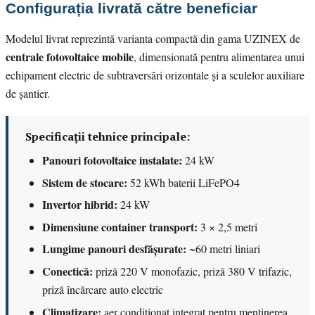
Configurația livrată către beneficiar
Modelul livrat reprezintă varianta compactă din gama UZINEX de
centrale fotovoltaice mobile
, dimensionată pentru alimentarea unui
echipament electric de subtraversări orizontale și a sculelor auxiliare
de șantier.
Specificații tehnice principale:
Panouri fotovoltaice instalate:
24 kW
Sistem de stocare:
52 kWh baterii LiFePO4
Invertor hibrid:
24 kW
Dimensiune container transport:
3 × 2,5 metri
Lungime panouri desfășurate:
~60 metri liniari
Conectică:
priză 220 V monofazic, priză 380 V trifazic,
priză încărcare auto electric
Climatizare:
aer condiționat integrat pentru menținerea