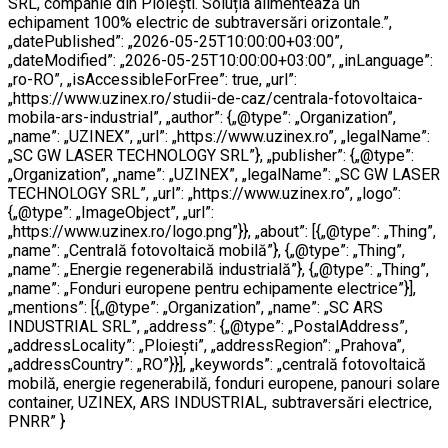
SRL, companie din Ploiești. Soluția alimentează un
echipament 100% electric de subtraversări orizontale.”,
„datePublished”: „2026-05-25T10:00:00+03:00”,
„dateModified”: „2026-05-25T10:00:00+03:00”, „inLanguage”:
„ro-RO”, „isAccessibleForFree”: true, „url”:
„https://www.uzinex.ro/studii-de-caz/centrala-fotovoltaica-
mobila-ars-industrial”, „author”: {„@type”: „Organization”,
„name”: „UZINEX”, „url”: „https://www.uzinex.ro”, „legalName”:
„SC GW LASER TECHNOLOGY SRL”}, „publisher”: {„@type”:
„Organization”, „name”: „UZINEX”, „legalName”: „SC GW LASER
TECHNOLOGY SRL”, „url”: „https://www.uzinex.ro”, „logo”:
{„@type”: „ImageObject”, „url”:
„https://www.uzinex.ro/logo.png”}}, „about”: [{„@type”: „Thing”,
„name”: „Centrală fotovoltaică mobilă”}, {„@type”: „Thing”,
„name”: „Energie regenerabilă industrială”}, {„@type”: „Thing”,
„name”: „Fonduri europene pentru echipamente electrice”}],
„mentions”: [{„@type”: „Organization”, „name”: „SC ARS
INDUSTRIAL SRL”, „address”: {„@type”: „PostalAddress”,
„addressLocality”: „Ploiești”, „addressRegion”: „Prahova”,
„addressCountry”: „RO”}}], „keywords”: „centrală fotovoltaică
mobilă, energie regenerabilă, fonduri europene, panouri solare
container, UZINEX, ARS INDUSTRIAL, subtraversări electrice,
PNRR” }