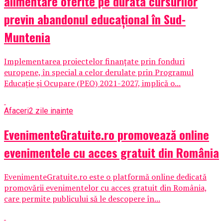
alimentare oferite pe durata cursurilor
previn abandonul educațional în Sud-
Muntenia
Implementarea proiectelor finanțate prin fonduri
europene, în special a celor derulate prin Programul
Educație și Ocupare (PEO) 2021-2027, implică o...
Afaceri
2 zile inainte
EvenimenteGratuite.ro promovează online
evenimentele cu acces gratuit din România
EvenimenteGratuite.ro este o platformă online dedicată
promovării evenimentelor cu acces gratuit din România,
care permite publicului să le descopere în...