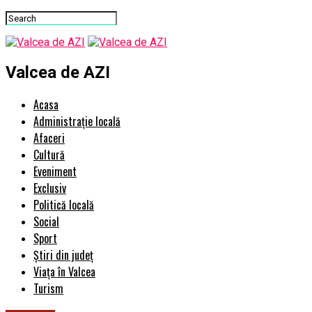
Valcea de AZI
Acasa
Administrație locală
Afaceri
Cultură
Eveniment
Exclusiv
Politică locală
Social
Sport
Știri din județ
Viața în Valcea
Turism