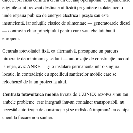
eligibile sunt frecvent destinate utilizării pe șantiere izolate, acolo
unde rețeaua publică de energie electrică lipsește sau este
insuficientă, iar soluțiile clasice de alimentare — generatoarele diesel
— contravin chiar principiului pentru care s-au cheltuit banii
europeni.
Centrala fotovoltaică fixă, ca alternativă, presupune un parcurs
birocratic de minimum șase luni — autorizație de construcție, racord
la rețea, aviz ANRE — și o instalare permanentă într-o singură
locație, în contradicție cu specificul șantierelor mobile care se
relochează de la un proiect la altul.
Centrala fotovoltaică mobilă
livrată de UZINEX rezolvă simultan
ambele probleme: este integrată într-un container transportabil, nu
necesită autorizație de construcție și se redislocă împreună cu echipa
client la fiecare nou șantier.