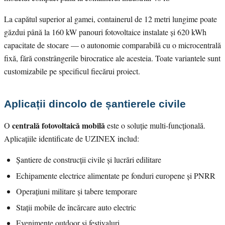
La capătul superior al gamei, containerul de 12 metri lungime poate
găzdui până la 160 kW panouri fotovoltaice instalate și 620 kWh
capacitate de stocare — o autonomie comparabilă cu o microcentrală
fixă, fără constrângerile birocratice ale acesteia. Toate variantele sunt
customizabile pe specificul fiecărui proiect.
Aplicații dincolo de șantierele civile
centrală fotovoltaică mobilă
O
este o soluție multi-funcțională.
Aplicațiile identificate de UZINEX includ:
Șantiere de construcții civile și lucrări edilitare
Echipamente electrice alimentate pe fonduri europene și PNRR
Operațiuni militare și tabere temporare
Stații mobile de încărcare auto electric
Evenimente outdoor și festivaluri