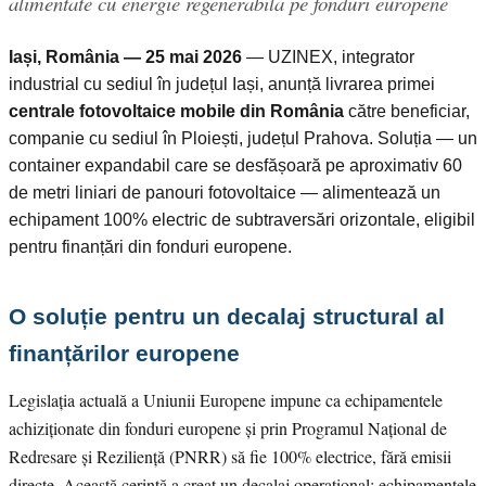
alimentate cu energie regenerabilă pe fonduri europene
Iași, România — 25 mai 2026
— UZINEX, integrator
industrial cu sediul în județul Iași, anunță livrarea primei
centrale fotovoltaice mobile din România
către beneficiar,
companie cu sediul în Ploiești, județul Prahova. Soluția — un
container expandabil care se desfășoară pe aproximativ 60
de metri liniari de panouri fotovoltaice — alimentează un
echipament 100% electric de subtraversări orizontale, eligibil
pentru finanțări din fonduri europene.
O soluție pentru un decalaj structural al
finanțărilor europene
Legislația actuală a Uniunii Europene impune ca echipamentele
achiziționate din fonduri europene și prin Programul Național de
Redresare și Reziliență (PNRR) să fie 100% electrice, fără emisii
directe. Această cerință a creat un decalaj operațional: echipamentele