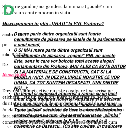
Si, nu ne gandim/ma gandesc la numarat „ouale” cum
declara un contemporan in viata…
De ce spunem in plin „JIHAD” la PNL Prahova?
Publicat
O mare parte dintre organizatii sunt foarte
acum o lună
nemultumite de plasarea pe listele de la parlamentare
a unui penal;
pe
O SI MAI mare parte dintre organizatii sunt
iulie 9, 2026
nemultumite de plasarea „reginei” PNL pe aceste
liste, sens in care vor boicota total aceste alegeri
De
parlamentare din Prahova, MAI ALES CA ESTE DATOR
SI LA MATERIALE DE CONSTRUCTII, CAT SI LA
AlexandraM
MOBILA (AICI, IN DEZVALUIRILE NOASTRE CE VOR
URMA, CA TOT SUNTEM DECADEATI, UNII DINTRE
NOI…);
Dozarea spumei active nu este o valoare fixa scrisa pe
Un temut si cunoscut afacerist a ramas cu un gust
eticheta. Este un echilibru intre temperatura, sezon,
amar dupa tradarea Robertei Anastase si a declarat
duritatea apei, nivelul de murdarie si timpul de actiune.
ca nu se lasa pana nu o „trimite” unde ii este locul cu
Acelasi produs poate fi dozat la 15 ml vara si la 25 ml iarna
Toate „pilele” securiste de care a a beneficiat pentru
protectie, pana acum. Si acest afacerist se „plimba”
fara sa fie supradozare. Acest ghid iti arata cum
printre servicii, chiar pe la S.I.E… – nacut la 4
construiesti o matrice de dozare pentru tot anul si cum
noiembrie ca Basescu…(Cu alte cuvinte, in traducere