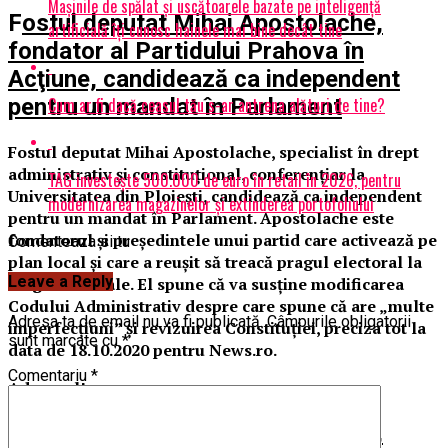
Mașinile de spălat și uscătoarele bazate pe inteligență
F
ostul deputat Mihai Apostolache,
artificială îți cunosc hainele mai bine decât tine
fondator al Partidului Prahova în
Acţiune, candidează ca independent
Cum ar fi dacă ceasul tău s-ar antrena alături de tine?
pentru un mandat în Parlament
Fostul deputat Mihai Apostolache, specialist în drept
administrativ şi constituţional, conferenţiar la
TAG investește 500.000 de euro în retail în 2026, pentru
Universitatea din Ploieşti, candidează ca independent
modernizarea magazinelor și extinderea portofoliului
pentru un mandat în Parlament. Apostolache este
fondatorul şi preşedintele unui partid care activează pe
Comenteaza si tu
plan local şi care a reuşit să treacă pragul electoral la
Leave a Reply
alegerile locale. El spune că va susţine modificarea
Codului Administrativ despre care spune că are „multe
Adresa ta de email nu va fi publicată.
Câmpurile obligatorii
imperfecţiuni” şi revizuirea Constituţiei, preciza tot la
sunt marcate cu
*
data de 18.10.2020 pentru News.ro.
Comentariu
*
Adevarul!
F
ostul deputat Mihai Apostolache,