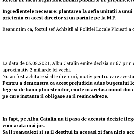
Ingredientele necesare: plantarea la sefia unitatii a unui
prietenia cu acest director si un parinte pe la M.F.
Reamintim ca, fostul sef Achizitii al Politiei Locale Ploiesti a
La data de 03.08.2021, Albu Catalin emite decizia nr 67 prin ca
aproximativ 2 miliarde lei vechi.
Nu au fost achitate si alte drepturi, motiv pentru care acesta
Pentru a demonstra ca acest prejudiciu adus bugetului loc
lege si de banii ploiestenilor, emite in acelasi minut din d
pe care instanta il obligase sa il reaincadreze.
In fapt, pe Albu Catalin nu ii pasa de aceasta decizie ileg
vom arata mai jos.
Sa il reangajezi si sa il destitui in aceeasi zi fara nicio 