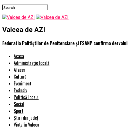
Valcea de AZI
Federatia Politiștilor de Penitenciare și FSANP confirma dezvaluir
Acasa
Administrație locală
Afaceri
Cultură
Eveniment
Exclusiv
Politică locală
Social
Sport
Știri din județ
Viața în Valcea