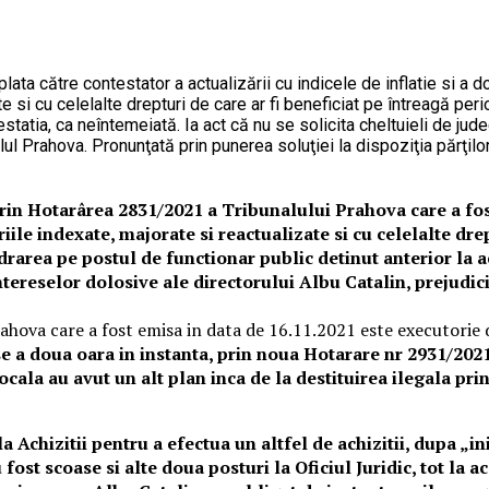
 plata către contestator a actualizării cu indicele de inflatie si 
te si cu celelalte drepturi de care ar fi beneficiat pe întreagă pe
statia, ca neîntemeiată. Ia act că nu se solicita cheltuieli de ju
ul Prahova. Pronunţată prin punerea soluţiei la dispoziţia părţilor
– prin Hotarârea 2831/2021 a Tribunalului Prahova care a fo
ile indexate, majorate si reactualizate si cu celelalte drep
area pe postul de functionar public detinut anterior la ach
intereselor dolosive ale directorului Albu Catalin, prejudic
hova care a fost emisa in data de 16.11.2021 este executorie d
se a doua oara in instanta, prin noua Hotarare nr 2931/2021
cala au avut un alt plan inca de la destituirea ilegala prin
la Achizitii pentru a efectua un altfel de achizitii, dupa „in
 fost scoase si alte doua posturi la Oficiul Juridic, tot la a