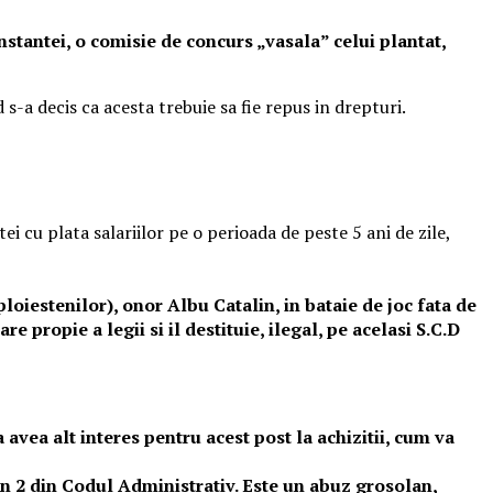
nstantei, o comisie de concurs „vasala” celui plantat,
 s-a decis ca acesta trebuie sa fie repus in drepturi.
i cu plata salariilor pe o perioada de peste 5 ani de zile,
loiestenilor), onor Albu Catalin, in bataie de joc fata de
e propie a legii si il destituie, ilegal, pe acelasi S.C.D
 avea alt interes pentru acest post la achizitii, cum va
 alin 2 din Codul Administrativ. Este un abuz grosolan,