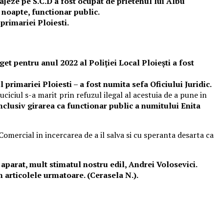
gajeze pe S.C.D a fost ocupat de prietenul lui Albu
e noapte, functionar public.
 primariei Ploiesti.
et pentru anul 2022 al Poliției Local Ploiești a fost
 primariei Ploiesti – a fost numita sefa Oficiului Juridic.
juciciul s-a marit prin refuzul ilegal al acestuia de a pune in
inclusiv girarea ca functionar public a numitului Enita
omercial in incercarea de a il salva si cu speranta desarta ca
 aparat, mult stimatul nostru edil, Andrei Volosevici.
in articolele urmatoare. (Cerasela N.).