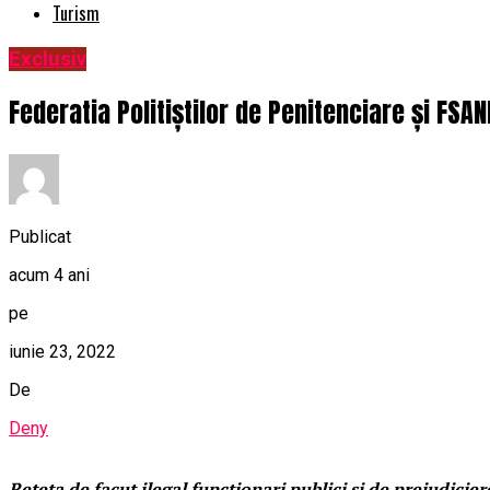
Turism
Exclusiv
Federatia Politiștilor de Penitenciare și FSA
Publicat
acum 4 ani
pe
iunie 23, 2022
De
Deny
Reteta de facut ilegal functionari publici si de prejudicier