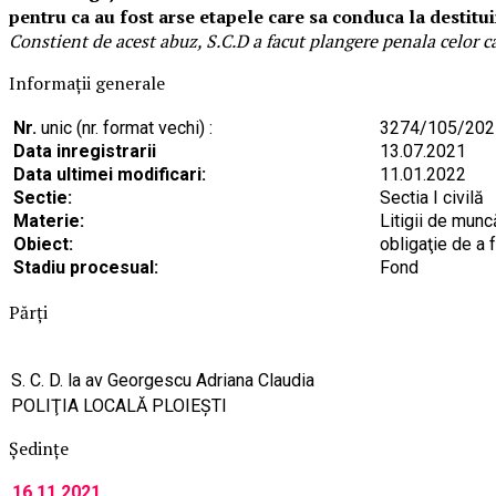
pentru ca au fost arse etapele care sa conduca la destituirea
Constient de acest abuz, S.C.D a facut plangere penala celor ca
Informaţii generale
Nr.
unic (nr. format vechi) :
3274/105/202
Data inregistrarii
13.07.2021
Data ultimei modificari:
11.01.2022
Sectie:
Sectia I civilă
Materie:
Litigii de munc
Obiect:
obligaţie de a 
Stadiu procesual:
Fond
Părţi
S. C. D. la av Georgescu Adriana Claudia
POLIŢIA LOCALĂ PLOIEŞTI
Şedinţe
16.11.2021