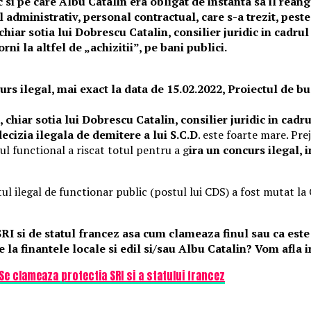
c si pe care Albu Catalin era obligat de instanta sa il rean
l administrativ, personal contractual, care s-a trezit, pest
hiar sotia lui Dobrescu Catalin, consilier juridic in cadrul
ni la altfel de „achizitii”, pe bani publici.
s ilegal, mai exact la data de 15.02.2022, Proiectul de bug
chiar sotia lui Dobrescu Catalin, consilier juridic in cadrul
ecizia ilegala de demitere a lui S.C.D
. este foarte mare. Pre
ul functional a riscat totul pentru a g
ira un concurs ilegal, 
 ilegal de functionar public (postul lui CDS) a fost mutat la C
SRI si de statul francez asa cum clameaza finul sau ca este
e la finantele locale si edil si/sau Albu Catalin? Vom afla 
Se clameaza protectia SRI si a statului francez