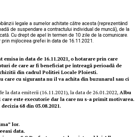
a dobânzii legale a sumelor achitate către acesta (reprezentând
rioadă de suspendare a contractului individual de muncă), de la
decată. Cu drept de apel în termen de 10 zile de la comunicare.
 prin mijlocirea grefei în data de 16.11.2021.
st emisa in data de 16.11.2021, o hotarare prin care
turi de care ar fi beneficiat pe întreagă perioadă de
izitii din cadrul Politiei Locale Ploiesti.
iu care cu siguranta nu il va achita din buzunarul sau ci
e la data emiterii (16.11.2021), la data de 26.01.2022,
Albu
 care este executorie dar la care nu s-a primit motivarea.
 decizia 68 din 03.08.2021.
ima” lor.
ceeasi data.