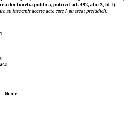
 din functia publica, potrivit art. 492, alin 3, lit f).
re au intocmit aceste acte care i-au creat prejudicii.
1
ă
face
Nume