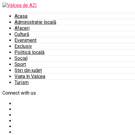
Acasa
Administrație locală
Afaceri
Cultură
Eveniment
Exclusiv
Politică locală
Social
Sport
Știri din județ
Viața în Valcea
Turism
Connect with us