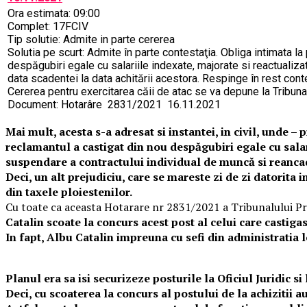
Ora estimata: 09:00
Complet: 17FCIV
Tip solutie: Admite in parte cererea
Solutia pe scurt: Admite în parte contestaţia. Obliga intimata la
despăgubiri egale cu salariile indexate, majorate si reactualiza
data scadentei la data achitării acestora. Respinge în rest conte
Cererea pentru exercitarea căii de atac se va depune la Tribunal
Document: Hotarâre 2831/2021 16.11.2021
Mai mult, acesta s-a adresat si instantei, in civil, unde 
reclamantul a castigat din nou despăgubiri egale cu salari
suspendare a contractului individual de muncă si reancadr
Deci, un alt prejudiciu, care se mareste zi de zi datorita 
din taxele ploiestenilor.
Cu toate ca aceasta Hotarare nr 2831/2021 a Tribunalului Pra
Catalin scoate la concurs acest post al celui care castiga
In fapt, Albu Catalin impreuna cu sefi din administratia lo
Planul era sa isi securizeze posturile la Oficiul Juridic si 
Deci, cu scoaterea la concurs al postului de la achizitii au