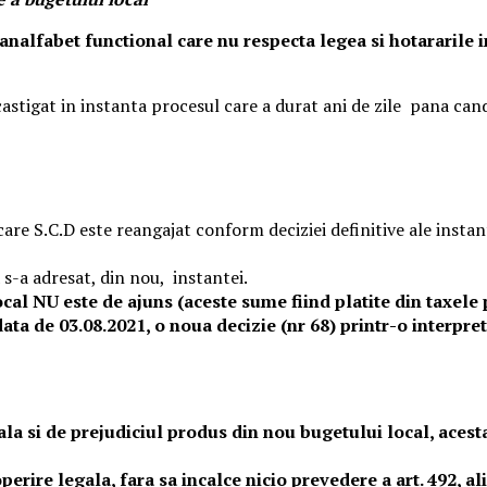
 analfabet functional care nu respecta legea si hotararile i
 castigat in instanta procesul care a durat ani de zile pana cand
re S.C.D este reangajat conform deciziei definitive ale instante
 s-a adresat, din nou, instantei.
al NU este de ajuns (aceste sume fiind platite din taxele p
ata de 03.08.2021, o noua decizie (nr 68) printr-o interpretar
ala si de prejudiciul produs din nou bugetului local, acesta
acoperire legala, fara sa incalce nicio prevedere a art. 492,