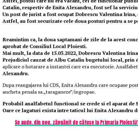
Astfel, postul care nu era vacant, cel de functionar publi
Catalin, respectiv de Enita Alexandru, fost sef la serviciu
Un post de jurist a fost ocupat Dobrescu Valentina Irina, c
Astfel, au fost securizate cele doua posturi pentru a se por
Reamintim ca, la doua saptamani de zile de la acest concur
aprobat de Consiliul Local Ploiesti.
Mai mult, la data de 15.03.2022, Dobrescu Valentina Irina, 
Prejudiciul cauzat de Albu Catalin bugetului local, prin d
aplicare o hotarare a instantei care era executorie. Analfabet
Alexandru.
Dupa reangajarea lui CDS, Enita Alexandru care ocupase postul
ancheta penala sa „taraganeze”/ingropae.
Probabil analfabetul functional se crede si el aparat de 
Oare ce lagaturi exista intre taticul lui Enita Alexandru d
Se aude, din nou, zăngănit de cătușe la Primaria Ploiesti/