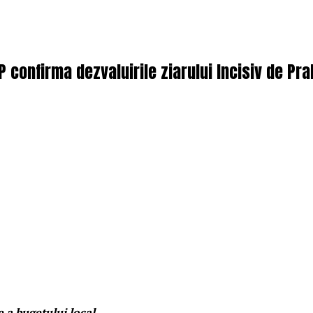
NP confirma dezvaluirile ziarului Incisiv de Pr
e a bugetului local