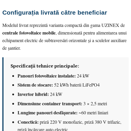
Configurația livrată către beneficiar
Modelul livrat reprezintă varianta compactă din gama UZINEX de
centrale fotovoltaice mobile
, dimensionată pentru alimentarea unui
echipament electric de subtraversări orizontale și a sculelor auxiliare
de șantier.
Specificații tehnice principale:
Panouri fotovoltaice instalate:
24 kW
Sistem de stocare:
52 kWh baterii LiFePO4
Invertor hibrid:
24 kW
Dimensiune container transport:
3 × 2,5 metri
Lungime panouri desfășurate:
~60 metri liniari
Conectică:
priză 220 V monofazic, priză 380 V trifazic,
priză încărcare auto electric