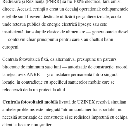
Redresare și Reziliență (PNRR) să fie 100% electrice, fără emisii
directe. Această cerință a creat un decalaj operațional: echipamentele
eligibile sunt frecvent destinate utilizării pe șantiere izolate, acolo
unde rețeaua publică de energie electrică lipsește sau este
insuficientă, iar soluțiile clasice de alimentare — generatoarele diesel
— contravin chiar principiului pentru care s-au cheltuit banii
europeni.
Centrala fotovoltaică fixă, ca alternativă, presupune un parcurs
birocratic de minimum șase luni — autorizație de construcție, racord
la rețea, aviz ANRE — și o instalare permanentă într-o singură
locație, în contradicție cu specificul șantierelor mobile care se
relochează de la un proiect la altul.
Centrala fotovoltaică mobilă
livrată de UZINEX rezolvă simultan
ambele probleme: este integrată într-un container transportabil, nu
necesită autorizație de construcție și se redislocă împreună cu echipa
client la fiecare nou șantier.