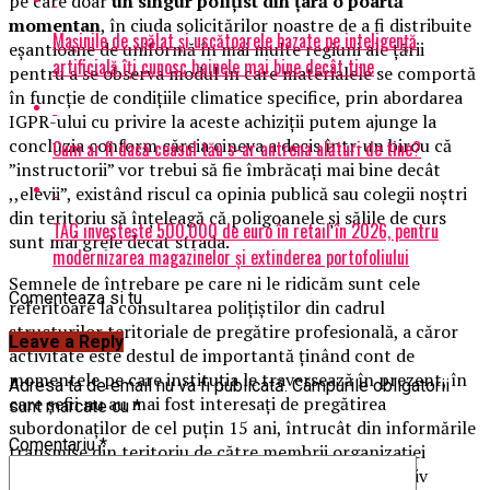
pe care doar
un singur polițist din țară o poartă
momentan
, în ciuda solicitărilor noastre de a fi distribuite
Mașinile de spălat și uscătoarele bazate pe inteligență
eșantioane de uniformă în mai multe regiuni ale țării
artificială îți cunosc hainele mai bine decât tine
pentru a se observa modul în care materialele se comportă
în funcție de condițiile climatice specifice, prin abordarea
IGPR-ului cu privire la aceste achiziții putem ajunge la
concluzia conform căreia cineva a decis într-un birou că
Cum ar fi dacă ceasul tău s-ar antrena alături de tine?
”instructorii” vor trebui să fie îmbrăcați mai bine decât
,,elevii”, existând riscul ca opinia publică sau colegii noștri
din teritoriu să înțeleagă că poligoanele și sălile de curs
TAG investește 500.000 de euro în retail în 2026, pentru
sunt mai grele decât strada.
modernizarea magazinelor și extinderea portofoliului
Semnele de întrebare pe care ni le ridicăm sunt cele
Comenteaza si tu
referitoare la consultarea polițiștilor din cadrul
structurilor teritoriale de pregătire profesională, a căror
Leave a Reply
activitate este destul de importantă ținând cont de
momentele pe care instituția le traversează în prezent, în
Adresa ta de email nu va fi publicată.
Câmpurile obligatorii
care șefii nu au mai fost interesați de pregătirea
sunt marcate cu
*
subordonaților de cel puțin 15 ani, întrucât din informările
Comentariu
*
transmise din teritoriu de către membrii organizației
noastre, constatăm că tot din birou s-a decis inclusiv