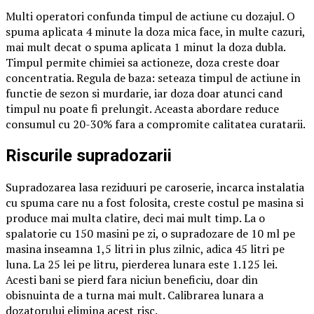
Multi operatori confunda timpul de actiune cu dozajul. O
spuma aplicata 4 minute la doza mica face, in multe cazuri,
mai mult decat o spuma aplicata 1 minut la doza dubla.
Timpul permite chimiei sa actioneze, doza creste doar
concentratia. Regula de baza: seteaza timpul de actiune in
functie de sezon si murdarie, iar doza doar atunci cand
timpul nu poate fi prelungit. Aceasta abordare reduce
consumul cu 20-30% fara a compromite calitatea curatarii.
Riscurile supradozarii
Supradozarea lasa reziduuri pe caroserie, incarca instalatia
cu spuma care nu a fost folosita, creste costul pe masina si
produce mai multa clatire, deci mai mult timp. La o
spalatorie cu 150 masini pe zi, o supradozare de 10 ml pe
masina inseamna 1,5 litri in plus zilnic, adica 45 litri pe
luna. La 25 lei pe litru, pierderea lunara este 1.125 lei.
Acesti bani se pierd fara niciun beneficiu, doar din
obisnuinta de a turna mai mult. Calibrarea lunara a
dozatorului elimina acest risc.