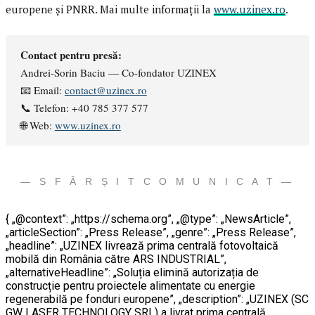
europene și PNRR. Mai multe informații la
www.uzinex.ro
.
Contact pentru presă:
Andrei-Sorin Baciu — Co-fondator UZINEX
📧 Email:
contact@uzinex.ro
📞 Telefon: +40 785 377 577
🌐 Web:
www.uzinex.ro
— S F Â R Ș I T C O M U N I C A T —
{ „@context”: „https://schema.org”, „@type”: „NewsArticle”,
„articleSection”: „Press Release”, „genre”: „Press Release”,
„headline”: „UZINEX livrează prima centrală fotovoltaică
mobilă din România către ARS INDUSTRIAL”,
„alternativeHeadline”: „Soluția elimină autorizația de
construcție pentru proiectele alimentate cu energie
regenerabilă pe fonduri europene”, „description”: „UZINEX (SC
GW LASER TECHNOLOGY SRL) a livrat prima centrală