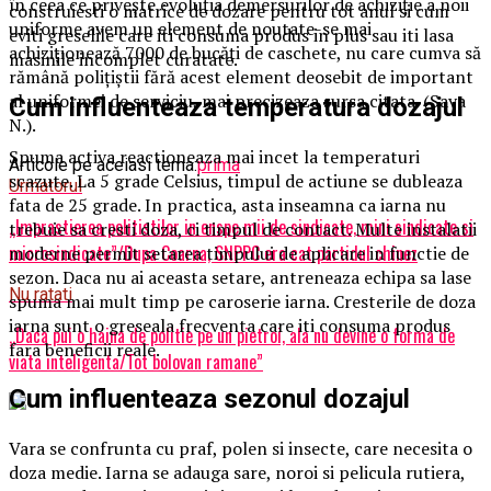
în ceea ce privește evoluția demersurilor de achiziție a noii
construiesti o matrice de dozare pentru tot anul si cum
uniforme avem un element de noutate-se mai
eviti greselile care iti consuma produs in plus sau iti lasa
achiziționează 7000 de bucăți de caschete, nu care cumva să
masinile incomplet curatate.
rămână polițiștii fără acest element deosebit de important
al uniformei de serviciu, mai precizeaza sursa citata. (Sava
Cum influenteaza temperatura dozajul
N.).
Spuma activa reactioneaza mai incet la temperaturi
Articole pe aceiasi tema:
prima
scazute. La 5 grade Celsius, timpul de actiune se dubleaza
Urmatorul
fata de 25 grade. In practica, asta inseamna ca iarna nu
„Imprastierea politistilor in enspe mii de sindicate, mini sindicate si
trebuie sa cresti doza, ci timpul de contact. Multe instalatii
microsindicate”/Dupa Coarna, SNPPC era cat partidul chinez
moderne permit setarea timpului de aplicare in functie de
sezon. Daca nu ai aceasta setare, antreneaza echipa sa lase
Nu ratati
spuma mai mult timp pe caroserie iarna. Cresterile de doza
iarna sunt o greseala frecventa care iti consuma produs
„Daca pui o haina de politie pe un pietroi, ala nu devine o forma de
fara beneficii reale.
viata inteligenta/Tot bolovan ramane”
Cum influenteaza sezonul dozajul
Vara se confrunta cu praf, polen si insecte, care necesita o
doza medie. Iarna se adauga sare, noroi si pelicula rutiera,