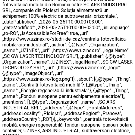
fotovoltaică mobilă din România către SC ARS INDUSTRIAL
SRL, companie din Ploiești. Soluția alimentează un
echipament 100% electric de subtraversări orizontale.”,
„datePublished”: „2026-05-25T10:00:00+03:00”,
„dateModified”: „2026-05-25T10:00:00+03:00”, „inLanguage”:
„ro-RO”, „isAccessibleForFree”: true, „url”:
„https://www.uzinex.ro/studii-de-caz/centrala-fotovoltaica-
mobila-ars-industrial”, „author”: {„@type”: „Organization”,
„name”: „UZINEX”, „url”: „https://www.uzinex.ro”, „legalName”:
„SC GW LASER TECHNOLOGY SRL”}, „publisher”: {„@type”:
„Organization”, „name”: „UZINEX”, „legalName”: „SC GW LASER
TECHNOLOGY SRL”, „url”: „https://www.uzinex.ro”, „logo”:
{„@type”: „ImageObject”, „url”:
„https://www.uzinex.ro/logo.png”}}, „about”: [{„@type”: „Thing”,
„name”: „Centrală fotovoltaică mobilă”}, {„@type”: „Thing”,
„name”: „Energie regenerabilă industrială”}, {„@type”: „Thing”,
„name”: „Fonduri europene pentru echipamente electrice”}],
„mentions”: [{„@type”: „Organization”, „name”: „SC ARS
INDUSTRIAL SRL”, „address”: {„@type”: „PostalAddress”,
„addressLocality”: „Ploiești”, „addressRegion”: „Prahova”,
„addressCountry”: „RO”}}], „keywords”: „centrală fotovoltaică
mobilă, energie regenerabilă, fonduri europene, panouri solare
container, UZINEX, ARS INDUSTRIAL, subtraversări electrice,