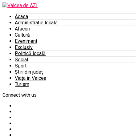
Acasa
Administrație locală
Afaceri
Cultură
Eveniment
Exclusiv
Politică locală
Social
Sport
Știri din județ
Viața în Valcea
Turism
Connect with us