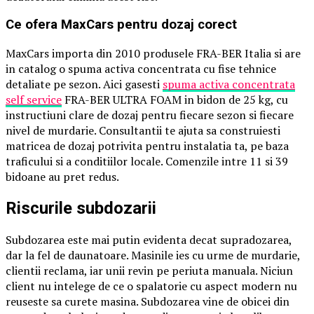
Ce ofera MaxCars pentru dozaj corect
MaxCars importa din 2010 produsele FRA-BER Italia si are
in catalog o spuma activa concentrata cu fise tehnice
detaliate pe sezon. Aici gasesti
spuma activa concentrata
self service
FRA-BER ULTRA FOAM in bidon de 25 kg, cu
instructiuni clare de dozaj pentru fiecare sezon si fiecare
nivel de murdarie. Consultantii te ajuta sa construiesti
matricea de dozaj potrivita pentru instalatia ta, pe baza
traficului si a conditiilor locale. Comenzile intre 11 si 39
bidoane au pret redus.
Riscurile subdozarii
Subdozarea este mai putin evidenta decat supradozarea,
dar la fel de daunatoare. Masinile ies cu urme de murdarie,
clientii reclama, iar unii revin pe periuta manuala. Niciun
client nu intelege de ce o spalatorie cu aspect modern nu
reuseste sa curete masina. Subdozarea vine de obicei din