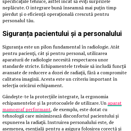
specificațiile tehnice, astfel încât să eviți surprizele
neplăcute. O integrare bună înseamnă mai puțin timp
pierdut și o eficiență operațională crescută pentru
personalul tău.
Siguranța pacientului și a personalului
Siguranța este un pilon fundamental în radiologie. Atât
pentru pacienți, cât și pentru personal, utilizarea
aparaturii de radiologie necesită respectarea unor
standarde stricte. Echipamentele trebuie să includă funcții
avansate de reducere a dozei de radiații, fără a compromite
calitatea imaginii. Acesta este un criteriu important în
selecția oricărui echipament.
Gândește-te la protecțiile integrate, la ergonomia
echipamentelor și la protocoalele de utilizare. Un
aparat
mamograf performant
, de exemplu, este dotat cu
tehnologii care minimizează disconfortul pacientului și
expunerea la radiații. Instruirea personalului este, de
asemenea, esențială pentru a asigura folosirea corectă și