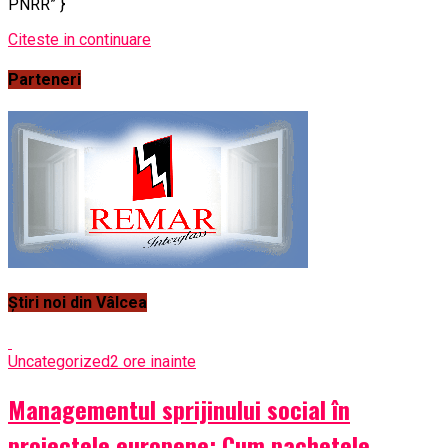
PNRR” }
Citeste in continuare
Parteneri
Știri noi din Vâlcea
Uncategorized
2 ore inainte
Managementul sprijinului social în
proiectele europene: Cum pachetele