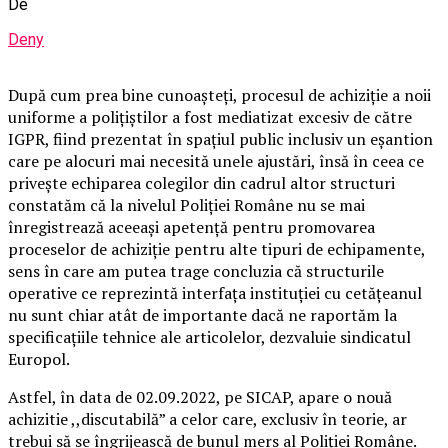
De
Deny
După cum prea bine cunoașteți, procesul de achiziție a noii
uniforme a polițiștilor a fost mediatizat excesiv de către
IGPR, fiind prezentat în spațiul public inclusiv un eșantion
care pe alocuri mai necesită unele ajustări, însă în ceea ce
privește echiparea colegilor din cadrul altor structuri
constatăm că la nivelul Poliției Române nu se mai
înregistrează aceeași apetență pentru promovarea
proceselor de achiziție pentru alte tipuri de echipamente,
sens în care am putea trage concluzia că structurile
operative ce reprezintă interfața instituției cu cetățeanul
nu sunt chiar atât de importante dacă ne raportăm la
specificațiile tehnice ale articolelor, dezvaluie sindicatul
Europol.
Astfel, în data de 02.09.2022, pe SICAP, apare o nouă
achizitie ,,discutabilă” a celor care, exclusiv în teorie, ar
trebui să se îngrijească de bunul mers al Poliției Române.