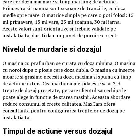
care cer doza mai mare si timp mai lung de actiune.
Primavara si toamna sunt sezoane de tranzitie, cu doza
medie spre mare. O matrice simpla pe care o poti folosi: 15
ml primavara, 15 ml vara, 25 ml toamna, 30 ml iarna.
Aceste valori sunt orientative si trebuie validate pe
instalatia ta, dar iti dau un punct de pornire corect.
Nivelul de murdarie si dozajul
O masina cu praf urban se curata cu doza minima. O masina
cu noroi dupa o ploaie cere doza dubla. O masina cu insecte
moarte si grasime necesita doza maxima si spuma cu timp
de actiune extins. Cea mai buna metoda este sa ai 2-3
trepte de dozaj presetate, pe care clientul sau echipa le
poate alege in functie de starea masinii. Aceasta abordare
reduce consumul si creste calitatea. MaxCars ofera
consultanta pentru configurarea treptelor de dozaj pe
instalatia ta.
Timpul de actiune versus dozajul