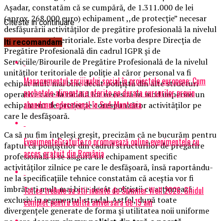
Așadar, constatăm că se cumpără, de 1.311.000 de lei
(aprox. 268.000 euro) echipament ,,de protecție” necesar
Citeste in continuare
desfășurării activităților de pregătire profesională la nivelul
unor structuri teritoriale. Este vorba despre Direcția de
Iti recomandam
Pregătire Profesională din cadrul IGPR și de
Serviciile/Birourile de Pregătire Profesională de la nivelul
unităților teritoriale de poliție al căror personal va fi
Managementul sprijinului social în proiectele europene: Cum
echipat mult mai bine decât polițiștii din alte structuri
pachetele alimentare oferite pe durata cursurilor previn
operative care la rândul lor necesită în mod imperios un
abandonul educațional în Sud-Muntenia
echipament de protecție corespunzător activităților pe
care le desfășoară.
Ca să nu fim înțeleși greșit, precizăm că ne bucurăm pentru
EvenimenteGratuite.ro promovează online evenimentele cu
faptul că polițiștilor din cadrul structurilor de pregătire
acces gratuit din România
profesională li se asigură un echipament specific
activităților zilnice pe care le desfășoară, însă raportându-
ne la specificațiile tehnice constatăm că aceștia vor fi
îmbrăcați mult mai bine decât polițiștii ce acționează
Tot ce trebuie sa stii inainte de Summer Well 2026. Ghidul
exclusiv în segmentul stradal. Astfel, după toate
complet pentru editia aniversara de 15 ani
divergențele generate de forma și utilitatea noii uniforme