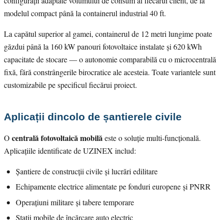
configurații adaptate volumului de consum al fiecărui client, de la
modelul compact până la containerul industrial 40 ft.
La capătul superior al gamei, containerul de 12 metri lungime poate
găzdui până la 160 kW panouri fotovoltaice instalate și 620 kWh
capacitate de stocare — o autonomie comparabilă cu o microcentrală
fixă, fără constrângerile birocratice ale acesteia. Toate variantele sunt
customizabile pe specificul fiecărui proiect.
Aplicații dincolo de șantierele civile
centrală fotovoltaică mobilă
O
este o soluție multi-funcțională.
Aplicațiile identificate de UZINEX includ:
Șantiere de construcții civile și lucrări edilitare
Echipamente electrice alimentate pe fonduri europene și PNRR
Operațiuni militare și tabere temporare
Stații mobile de încărcare auto electric