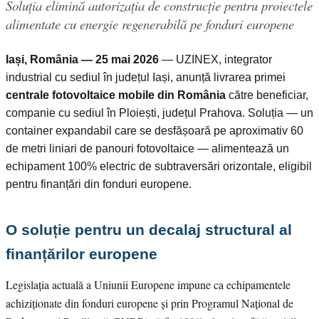
Soluția elimină autorizația de construcție pentru proiectele
alimentate cu energie regenerabilă pe fonduri europene
Iași, România — 25 mai 2026
— UZINEX, integrator
industrial cu sediul în județul Iași, anunță livrarea primei
centrale fotovoltaice mobile din România
către beneficiar,
companie cu sediul în Ploiești, județul Prahova. Soluția — un
container expandabil care se desfășoară pe aproximativ 60
de metri liniari de panouri fotovoltaice — alimentează un
echipament 100% electric de subtraversări orizontale, eligibil
pentru finanțări din fonduri europene.
O soluție pentru un decalaj structural al
finanțărilor europene
Legislația actuală a Uniunii Europene impune ca echipamentele
achiziționate din fonduri europene și prin Programul Național de