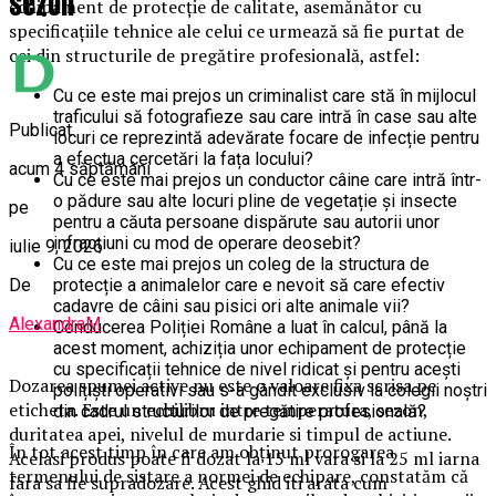
sezon
echipament de protecție de calitate, asemănător cu
specificațiile tehnice ale celui ce urmează să fie purtat de
cei din structurile de pregătire profesională, astfel:
Cu ce este mai prejos un criminalist care stă în mijlocul
traficului să fotografieze sau care intră în case sau alte
Publicat
locuri ce reprezintă adevărate focare de infecție pentru
a efectua cercetări la fața locului?
acum 4 săptămâni
Cu ce este mai prejos un conductor câine care intră într-
o pădure sau alte locuri pline de vegetație și insecte
pe
pentru a căuta persoane dispărute sau autorii unor
infracțiuni cu mod de operare deosebit?
iulie 9, 2026
Cu ce este mai prejos un coleg de la structura de
De
protecție a animalelor care e nevoit să care efectiv
cadavre de câini sau pisici ori alte animale vii?
AlexandraM
Conducerea Poliției Române a luat în calcul, până la
acest moment, achiziția unor echipament de protecție
cu specificații tehnice de nivel ridicat și pentru acești
Dozarea spumei active nu este o valoare fixa scrisa pe
polițiști operativi sau s-a gândit exclusiv la colegii noștri
eticheta. Este un echilibru intre temperatura, sezon,
din cadrul structurilor de pregătire profesională?
duritatea apei, nivelul de murdarie si timpul de actiune.
În tot acest timp în care am obținut prorogarea
Acelasi produs poate fi dozat la 15 ml vara si la 25 ml iarna
termenului de sistare a normei de echipare, constatăm că
fara sa fie supradozare. Acest ghid iti arata cum