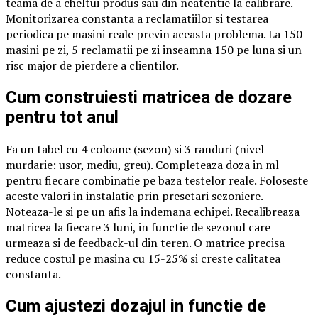
teama de a cheltui produs sau din neatentie la calibrare.
Monitorizarea constanta a reclamatiilor si testarea
periodica pe masini reale previn aceasta problema. La 150
masini pe zi, 5 reclamatii pe zi inseamna 150 pe luna si un
risc major de pierdere a clientilor.
Cum construiesti matricea de dozare
pentru tot anul
Fa un tabel cu 4 coloane (sezon) si 3 randuri (nivel
murdarie: usor, mediu, greu). Completeaza doza in ml
pentru fiecare combinatie pe baza testelor reale. Foloseste
aceste valori in instalatie prin presetari sezoniere.
Noteaza-le si pe un afis la indemana echipei. Recalibreaza
matricea la fiecare 3 luni, in functie de sezonul care
urmeaza si de feedback-ul din teren. O matrice precisa
reduce costul pe masina cu 15-25% si creste calitatea
constanta.
Cum ajustezi dozajul in functie de