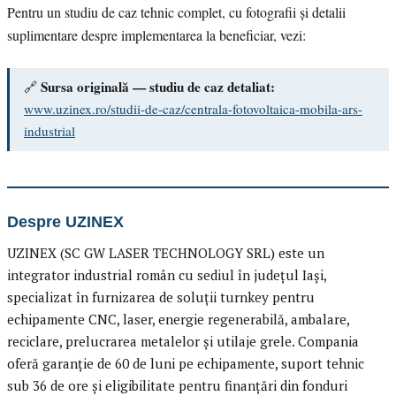
Pentru un studiu de caz tehnic complet, cu fotografii și detalii
suplimentare despre implementarea la beneficiar, vezi:
Sursa originală — studiu de caz detaliat:
🔗
www.uzinex.ro/studii-de-caz/centrala-fotovoltaica-mobila-ars-
industrial
Despre UZINEX
UZINEX (SC GW LASER TECHNOLOGY SRL) este un
integrator industrial român cu sediul în județul Iași,
specializat în furnizarea de soluții turnkey pentru
echipamente CNC, laser, energie regenerabilă, ambalare,
reciclare, prelucrarea metalelor și utilaje grele. Compania
oferă garanție de 60 de luni pe echipamente, suport tehnic
sub 36 de ore și eligibilitate pentru finanțări din fonduri