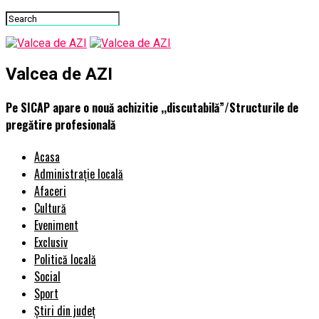
Valcea de AZI
Pe SICAP apare o nouă achizitie ,,discutabilă”/Structurile de
pregătire profesională
Acasa
Administrație locală
Afaceri
Cultură
Eveniment
Exclusiv
Politică locală
Social
Sport
Știri din județ