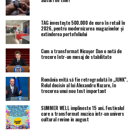
alături de tine?
TAG investește 500.000 de euro în retail în
2026, pentru modernizarea magazinelor și
extinderea portofoliului
Cum a transformat Nicușor Dan o notă de
trecere într-un mesaj de stabilitate
România evită să fie retrogradată în „JUNK”.
Rolul decisiv al lui Alexandru Nazare, în
trecerea unui nou test important
SUMMER WELL implineste 15 ani. Festivalul
care a transformat muzica intr-un univers
Permisul pe care scrie ”Consilier județean” este unul
cultural revine in august
care permite dreptul de a parca doar în perimetrul
Palatului Administrativ. Și dacă ar fi permis parcarea