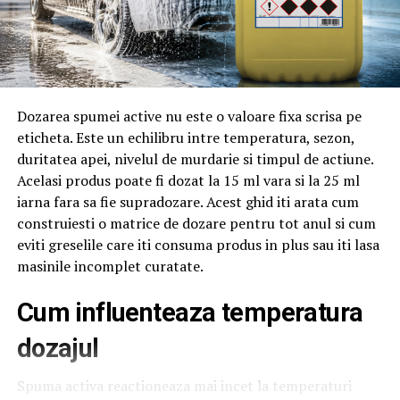
Adina Elena (adevarata fata care demonstreaza cele
dezvaluite si de Observatorul Prahovean), fost
„Presedinte interimar PMP Ploiesti”, lidera
consilierilor județeni PMP Prahova, avocat, jurist la
Rompetrol, va rugam sa recititi articolul nostru:
Dozarea spumei active nu este o valoare fixa scrisa pe
„Limbaj necivilizat, obscen, trivial si vulgar utilizat
eticheta. Este un echilibru intre temperatura, sezon,
pentru membrii PMP Prahova (inclusiv pentru
duritatea apei, nivelul de murdarie si timpul de actiune.
seniorii din acest partid) de catre: o femeie (?), sefa
Acelasi produs poate fi dozat la 15 ml vara si la 25 ml
de grup PMP in Consiliul Judetean Prahova,
iarna fara sa fie supradozare. Acest ghid iti arata cum
Presedinte interimar PMP Ploiesti si Presedinte al
construiesti o matrice de dozare pentru tot anul si cum
Comisiei Naționale de Arbitraj si Integritate a
eviti greselile care iti consuma produs in plus sau iti lasa
PMP/Uneltele Catalinei Bozianu/ Inregistrari”,
masinile incomplet curatate.
precum si alte articole din arhiva ziarului pe aceeasi
tema.
Cum influenteaza temperatura
Limbaj necivilizat, obscen,
dozajul
trivial si vulgar utilizat
Spuma activa reactioneaza mai incet la temperaturi