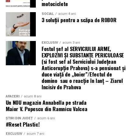
motociclete
acelasi timp, sub
Operațiuni militare și tabere temporare
“umbrela” de sef al Filialei
SOCIAL
acum 4 ani
Stații mobile de încărcare auto electric
3 soluții pentru a scăpa de ROBOR
Prahova a PMP isi gasea
Evenimente outdoor și festivaluri
timp sa atace, prin partid,
Operațiuni de ajutor umanitar în zone fără
Guvernul Romaniei doar
EXCLUSIV
acum 3 ani
Fostul șef al SERVICIULUI ARME,
infrastructură energetică
pentru a isi proteja
EXPLOZIVI ŞI SUBSTANŢE PERICULOASE
(si fost sef al Serviciului Judeţean
afacerile sotului si fiului
Anticorupţie Prahova) s-a pensionat și
„Există un decalaj
duce viață de „boier”/Efectul de
acesteia
domino sau o reacție în lanț – Ziarul
structural între
Incisiv de Prahova
cerințele actuale ale
Cristian Diaconescu,
AFACERI
acum 8 ani
fondurilor europene —
Un NOU magazin Annabella pe strada
SINGURUL președinte al
Maior V. Popescu din Ramnicu Valcea
care impun
Partidului Mișcarea
ȘTIRI DIN JUDEȚ
acum 6 ani
echipamente 100%
Populară: „PMP nu
#Reset Plastic!
electrice — și
EXCLUSIV
acum 7 ani