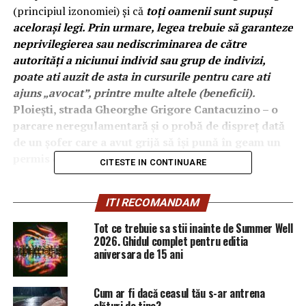
(principiul izonomiei) și că
toți oamenii sunt supuși
acelorași legi. Prin urmare, legea trebuie să garanteze
neprivilegierea sau nediscriminarea de către
autorități a niciunui individ sau grup de indivizi,
poate ati auzit de asta in cursurile pentru care ati
ajuns „avocat”, printre multe altele (beneficii).
Ploiești, strada Gheorghe Grigore Cantacuzino – o
parcare neregulamentară și o probă de dispreț dată
de un șofer care a avut grijă să își pună în geam un
permis de parcare.
CITESTE IN CONTINUARE
DI-chitu-adina-2021
ITI RECOMANDAM
Tot ce trebuie sa stii inainte de Summer Well
2026. Ghidul complet pentru editia
aniversara de 15 ani
Cum ar fi dacă ceasul tău s-ar antrena