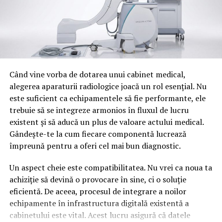
La PMP Prahova, când 9+10
30 ml iarna. Aceste valori sunt orientative si trebuie
validate pe instalatia ta, dar iti dau un punct de pornire
= 20, respectarea
corect.
statutului de către
președinta organizației
Nivelul de murdarie si dozajul
județene Cătălina Bozianu
O masina cu praf urban se curata cu doza minima. O
Când vine vorba de dotarea unui cabinet medical,
devine un moft
masina cu noroi dupa o ploaie cere doza dubla. O masina
alegerea aparaturii radiologice joacă un rol esențial. Nu
cu insecte moarte si grasime necesita doza maxima si
este suficient ca echipamentele să fie performante, ele
spuma cu timp de actiune extins. Cea mai buna metoda
trebuie să se integreze armonios în fluxul de lucru
Azi, 15 octombrie, la Ploiesti are loc o asa zisa
este sa ai 2-3 trepte de dozaj presetate, pe care clientul
existent și să aducă un plus de valoare actului medical.
„regionala” a celor care au creat un adevarat „puci”
sau echipa le poate alege in functie de starea masinii.
Gândește-te la cum fiecare componentă lucrează
in PMP, la Ploiesti, pe ascuns, fara presa, o adunare
Aceasta abordare reduce consumul si creste calitatea.
împreună pentru a oferi cel mai bun diagnostic.
doar de ei stiuta ca locatie (ca la ” teatru”)!. Spune
MaxCars ofera consultanta pentru configurarea
mult, nu?
Un aspect cheie este compatibilitatea. Nu vrei ca noua ta
treptelor de dozaj pe instalatia ta.
achiziție să devină o provocare în sine, ci o soluție
eficientă. De aceea, procesul de integrare a noilor
Timpul de actiune versus
echipamente în infrastructura digitală existentă a
dozajul
cabinetului este vital. Acest lucru asigură că datele