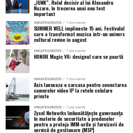
modernă și fiabilă este o investiție în viitorul practicii
„JUNK”. Rolul decisiv al lui Alexandru
grupului respectiv care și-a arătat competentă prin
costuri ascunse, pe baza masuratorilor reale din
Nazare, în trecerea unui nou test
tale medicale.
alimentarea unui echipament electric de subtraversări orizontale
lăsarea PMP în afara Parlamentului.
spalatoria ta.
important
și a sculelor auxiliare de șantier.
Vă îndemn să cântăriți situația cu mintea și cu inima.
UNCATEGORIZED
7 zile inainte
Sus să avem inimile!, a precizat pe pagina sa de
SUMMER WELL implineste 15 ani. Festivalul
socializare, fostul membru exclus ilegal”
care a transformat muzica intr-un univers
Specificații tehnice principale:
cultural revine in august
Panouri fotovoltaice instalate:
24 kW
„Dacă gruparea din PMP ostilă lui Cristian
UNCATEGORIZED
7 zile inainte
Diaconescu va câștiga litigiul din partid, îmi voi da
HONOR Magic V6: designul care se poartă
Sistem de stocare:
52 kWh baterii LiFePO4
demisia, pentru că ceilalți nu mă reprezintă!”
Adrian Pițigoi
Invertor hibrid:
24 kW
Secretar General Adjunct PMP
UNCATEGORIZED
7 zile inainte
Președinte PMP Prahova
Dimensiune container transport:
3 × 2,5
Axis lanseaza o carcasa pentru conectarea
„Dovada clară, prezentată de propriul avocat, că
metri
camerelor video IP la retele celulare
private
Eugen Tomac NU ESTE PREȘEDINTELE PMP, noua
Lungime panouri desfășurate:
~60 metri
conducere și „noul început” fiind doar o cacialma”
UNCATEGORIZED
7 zile inainte
liniari
Vom reveni.
(Cerasela N.).
Zyxel Networks îmbunătățește guvernanța
în materie de securitate a produselor
Conectică:
priză 220 V monofazic, priză
pentru a proteja IMM-urile și furnizorii de
servicii de gestionare (MSP)
380 V trifazic, priză încărcare auto electric