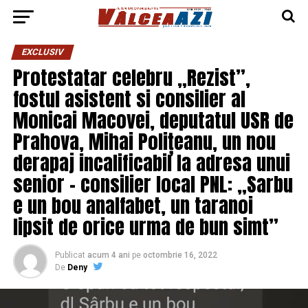
EXCLUSIV
Protestatar celebru „Rezist”,
fostul asistent si consilier al
Monicai Macovei, deputatul USR de
Prahova, Mihai Polițeanu, un nou
derapaj incalificabil la adresa unui
senior – consilier local PNL: „Sarbu
e un bou analfabet, un taranoi
lipsit de orice urma de bun simt”
Publicat
acum 4 ani
pe
octombrie 16, 2022
De
Deny