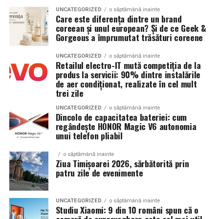
UNCATEGORIZED
o săptămână inainte
Climatizare:
aer condiționat integrat pentru
Care este diferența dintre un brand
coreean și unul european? Și de ce Geek &
menținerea bateriilor la temperatură optimă
Gorgeous a împrumutat trăsături coreene
Mobilitate:
roți tip off-road pentru deplasare
UNCATEGORIZED
o săptămână inainte
pe teren accidentat
Retailul electro-IT mută competiția de la
produs la servicii: 90% dintre instalările
de aer condiționat, realizate în cel mult
trei zile
Configurația conectică a fost dimensionată conform cerințelor
beneficiarului. La cerere, modelul poate fi extins cu prize
UNCATEGORIZED
o săptămână inainte
Dincolo de capacitatea bateriei: cum
suplimentare, sisteme de iluminat exterior, monitorizare la
regândește HONOR Magic V6 autonomia
distanță și conectivitate GSM.
unui telefon pliabil
o săptămână inainte
Ziua Timișoarei 2026, sărbătorită prin
Gama completă: de la 3 metri la 12 metri
patru zile de evenimente
lungime container
Modelul livrat către beneficiar reprezintă varianta de intrare a
UNCATEGORIZED
o săptămână inainte
Studiu Xiaomi: 9 din 10 români spun că o
centrale fotovoltaice
gamei UZINEX. Producătorul oferă
cameră de supraveghere este cel mai util