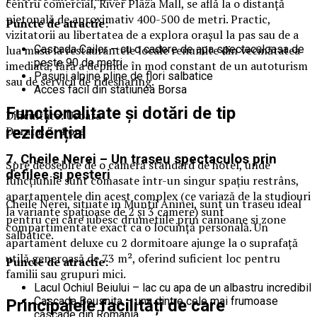
centru comercial, River Plaza Mall, se află la o distanță
pietonală de aproximativ 400-500 de metri. Practic,
Puncte de atractie:
vizitatorii au libertatea de a explora orașul la pas sau de a
Cascada Cailor – cu o cadere de apa spectaculoasa de
lua masa la restaurantele locale renumite din vecinătatea
peste 90 de metri
imediată, fără a depinde în mod constant de un autoturism
Pasuni alpine pline de flori salbatice
sau de servicii de ridesharing.
Acces facil din statiunea Borsa
Funcționalitate și dotări de tip
Dificultate: Usoara
Durata: 3-4 ore
rezidențial
7. Cheile Nerei – Un traseu spectaculos prin
Spre deosebire de o cameră standard de hotel, unde
defilee si pesteri
funcțiunile sunt comasate într-un singur spațiu restrâns,
apartamentele din acest complex (ce variază de la studiouri
Cheile Nerei, situate in Muntii Aninei, sunt un traseu ideal
la variante spațioase de 2 și 3 camere) sunt
pentru cei care iubesc drumetiile prin canioane si zone
compartimentate exact ca o locuință personală. Un
salbatice.
apartament deluxe cu 2 dormitoare ajunge la o suprafață
utilă generoasă de 73 m², oferind suficient loc pentru
Puncte de atractie:
familii sau grupuri mici.
Lacul Ochiul Beiului – lac cu apa de un albastru incredibil
Cascada Beusnita – una dintre cele mai frumoase
Principalele facilități de care
cascade din Romania