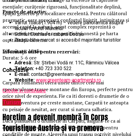
drumetii din aceasta zona.
esențiale: curățenie riguroasă, funcționalitate deplină,
Puncte de atractie:
spațiu generos și o localizare excelentă. Pentru călătorul
pragmatic, care apreciază confortul liniștit, intimitatea și
Varful Toaca (1.904 m) – vedere panoramica asupra
accesul rapid la natură, acest complex reprezintă o
lacului Izvorul Muntelui
alternativă extrem de competitivă și onestă pe harta
Schitul Ceahlau si cabana Dochia
ospitalității vâlcene.
Traseu bine marcat si accesibil majoritatii turistilor
Dificultate: Medie
Informații utile pentru rezervări:
Durata: 5-6 ore
Adresă:
Str. Știrbei Vodă nr. 11C, Râmnicu Vâlcea
Telefon:
+40 723 330 522
Concluzie
E-mail:
contact@greenteam-apartments.ro
Website:
www.greenteam-apartments.ro
Carpatii romanesti ofera unele dintre cele mai
spectaculoase trasee montane din Europa, perfecte pentru
Citeste in continuare
orice nivel de experienta. Fie ca iti doresti o drumetie de o
Turism
zi sau o aventura pe creste montane, Carpatii te asteapta
cu peisaje de neuitat, aer curat si natura salbatica.
Horetim a devenit membră în Corps
Daca planuiesti o drumetie in Carpati, asigura-te ca ai
Touristique Austria și va promova
echipament corespunzator si ca esti pregatit pentru
conditiile de munte. Alegerea unui traseu potrivit nivelului