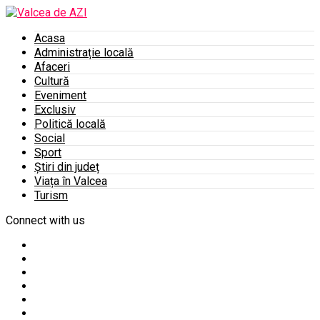
Acasa
Administrație locală
Afaceri
Cultură
Eveniment
Exclusiv
Politică locală
Social
Sport
Știri din județ
Viața în Valcea
Turism
Connect with us