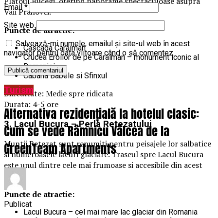
Platoul Bucegi, oferind panorame spectaculoase asupra
Email
*
Vaii Prahovei.
Site web
Puncte de atractie:
Salvează-mi numele, emailul și site-ul web în acest
Cascada Caraiman
navigator pentru data viitoare când o să comentez.
Crucea Eroilor de pe Caraiman – monument iconic al
Romaniei
Cabana Babele si Sfinxul
Turism
Dificultate: Medie spre ridicata
Durata: 4-5 ore
Alternativa rezidențială la hotelul clasic:
3. Lacul Bucura – Perla Retezatului
Cum se vede Râmnicu Vâlcea de la
Muntii Retezat sunt renumiti pentru peisajele lor salbatice
GreenTeam Apartments
si numeroasele lacuri glaciare. Traseul spre Lacul Bucura
este unul dintre cele mai frumoase si accesibile din acest
masiv.
Puncte de atractie:
Publicat
Lacul Bucura – cel mai mare lac glaciar din Romania