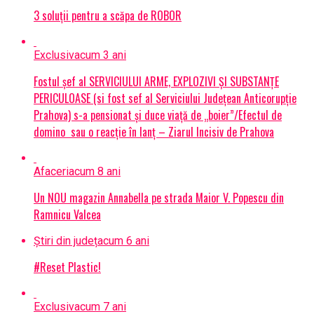
3 soluții pentru a scăpa de ROBOR
Exclusiv
acum 3 ani
Fostul șef al SERVICIULUI ARME, EXPLOZIVI ŞI SUBSTANŢE
PERICULOASE (si fost sef al Serviciului Judeţean Anticorupţie
Prahova) s-a pensionat și duce viață de „boier”/Efectul de
domino sau o reacție în lanț – Ziarul Incisiv de Prahova
Afaceri
acum 8 ani
Un NOU magazin Annabella pe strada Maior V. Popescu din
Ramnicu Valcea
Știri din județ
acum 6 ani
#Reset Plastic!
Exclusiv
acum 7 ani