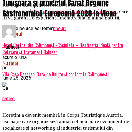
Timișoara și proiectul Banat Regiune
tau de pregatire, informeaza-te in aceasta revista
internationala
https://www.nationalgeographic.com/
, care
Gastronomică Europeană 2028 la Viena
iti va garanta o experienta memorabila in inima naturii.
Articole pe aceiasi tema:
pneuri
Urmatorul
Hotel Central din Călimănești-Căciulata – Destinația Ideală pentru
Publicat
Relaxare și Tratament Balnear
acum o lună
Nu ratati
pe
Vila Casa Basarab: Oază de liniște și confort la Călimăneşti
iunie 25, 2026
De
native
Horetim a devenit membră în Corps Touristique Austria,
asociație care organizează anual cel mai mare eveniment de
socializare și networking al industriei turismului din