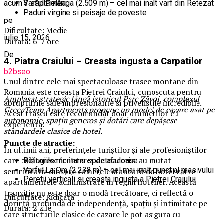
acum 3 săptămâni
Varful Peleaga (2.509 m) – cel mai inalt varf din Retezat
Paduri virgine si peisaje de poveste
pe
Dificultate: Medie
iulie 15, 2026
Durata: 6-7 ore
De
4. Piatra Craiului – Creasta ingusta a Carpatilor
b2bseo
Unul dintre cele mai spectaculoase trasee montane din
Romania este creasta Pietrei Craiului, cunoscuta pentru
Amplasat strategic lângă istoricul Parc Zăvoi, complexul
abrupturile sale impresionante si privelistile incredibile.
GreenTeam Apartments propune un model de cazare axat pe
Acest traseu este recomandat doar drumetilor cu
autonomie, spațiu generos și dotări care depășesc
experienta.
standardele clasice de hotel.
Puncte de atractie:
În ultimii ani, preferințele turiștilor și ale profesioniștilor
care călătoresc în interes de afaceri s-au mutat
Refugiile montane spectaculoase
Varful La Om (2.238 m) – cel mai inalt punct al masivului
semnificativ dinspre camerele standard de hotel către
Peretii verticali si creasta ingusta a Pietrei Craiului
apartamentele administrate în regim hotelier. Această
tranziție nu este doar o modă trecătoare, ci reflectă o
Dificultate: Ridicata
dorință profundă de independență, spațiu și intimitate pe
Durata: 2 zile
care structurile clasice de cazare le pot asigura cu