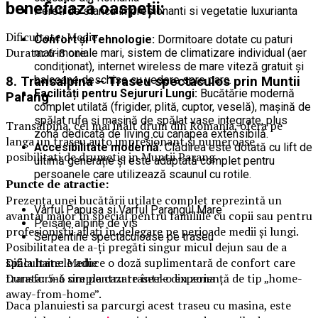
beneficiază oaspeții:
Pereti de stanca impresionanti si vegetatie luxurianta
Dificultate: Medie
Confort și Tehnologie:
Dormitoare dotate cu paturi
Durata: 6-8 ore
matrimoniale mari, sistem de climatizare individual (aer
condiționat), internet wireless de mare viteză gratuit și
balcoane deschise cu vedere spre parc.
8. Transalpina – Traseu spectaculos prin Muntii
Facilități pentru Sejururi Lungi:
Bucătărie modernă
Parang
complet utilată (frigider, plită, cuptor, veselă), mașină de
spălat rufe și mașină de spălat vase integrate, plus
Transalpina, cel mai inalt drum din Romania, ofera pe
zonă dedicată de living cu canapea extensibilă.
langa un traseu auto impresionant si numeroase
Accesibilitate modernă:
Clădirea este dotată cu lift de
posibilitati de drumetie in Muntii Parang.
ultimă generație și este adaptată complet pentru
persoanele care utilizează scaunul cu rotile.
Puncte de atractie:
Prezența unei bucătării utilate complet reprezintă un
Varful Papusa si Varful Parangul Mare
avantaj major în special pentru familiile cu copii sau pentru
Peisaje alpine de vis
profesioniștii aflați în delegare pe perioade medii și lungi.
Serpentine spectaculoase pe traseu
Posibilitatea de a-ți pregăti singur micul dejun sau de a
spăla hainele aduce o doză suplimentară de confort care
Dificultate: Medie
transformă simpla cazare într-o experiență de tip „home-
Durata: 5-6 ore pentru traseele din zona
away-from-home”.
Daca planuiesti sa parcurgi acest traseu cu masina, este