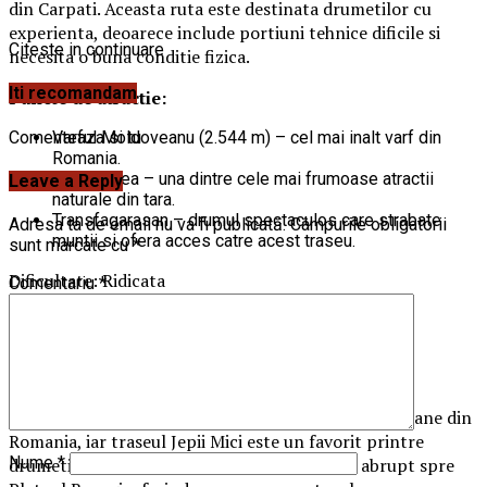
din Carpati. Aceasta ruta este destinata drumetilor cu
experienta, deoarece include portiuni tehnice dificile si
Citeste in continuare
necesita o buna conditie fizica.
Iti recomandam
Puncte de atractie:
Comenteaza si tu
Varful Moldoveanu (2.544 m) – cel mai inalt varf din
Romania.
Lacul Balea – una dintre cele mai frumoase atractii
Leave a Reply
naturale din tara.
Transfagarasan – drumul spectaculos care strabate
Adresa ta de email nu va fi publicată.
Câmpurile obligatorii
muntii si ofera acces catre acest traseu.
sunt marcate cu
*
Dificultate: Ridicata
Comentariu
*
Durata: 5-6 zile pentru parcurgerea intregii creste
2. Traseul Jepii Mici – Unul dintre cele mai
populare trasee din Bucegi
Bucegii sunt una dintre cele mai vizitate zone montane din
Romania, iar traseul Jepii Mici este un favorit printre
Nume
*
drumeti. Acesta porneste din Busteni si urca abrupt spre