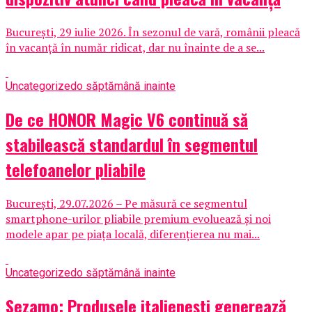
București, 29 iulie 2026. În sezonul de vară, românii pleacă
în vacanță în număr ridicat, dar nu înainte de a se...
Uncategorized
o săptămână inainte
De ce HONOR Magic V6 continuă să
stabilească standardul în segmentul
telefoanelor pliabile
București, 29.07.2026 – Pe măsură ce segmentul
smartphone-urilor pliabile premium evoluează și noi
modele apar pe piața locală, diferențierea nu mai...
Uncategorized
o săptămână inainte
Sezamo: Produsele italienești generează