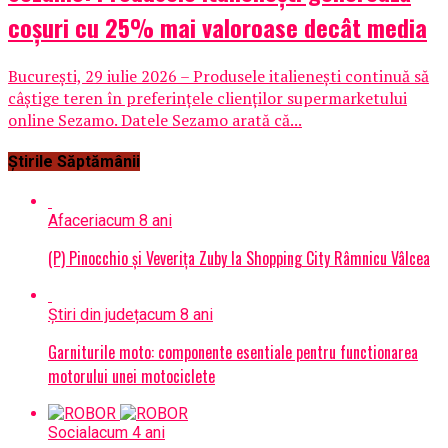
coșuri cu 25% mai valoroase decât media
București, 29 iulie 2026 – Produsele italienești continuă să
câștige teren în preferințele clienților supermarketului
online Sezamo. Datele Sezamo arată că...
Știrile Săptămânii
Afaceri
acum 8 ani
(P) Pinocchio și Veverița Zuby la Shopping City Râmnicu Vâlcea
Știri din județ
acum 8 ani
Garniturile moto: componente esentiale pentru functionarea
motorului unei motociclete
Social
acum 4 ani