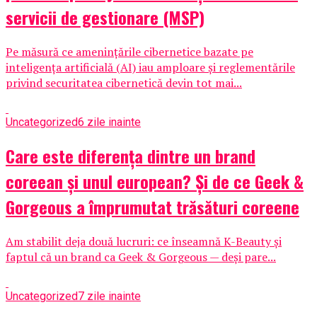
servicii de gestionare (MSP)
Pe măsură ce amenințările cibernetice bazate pe
inteligența artificială (AI) iau amploare și reglementările
privind securitatea cibernetică devin tot mai...
Uncategorized
6 zile inainte
Care este diferența dintre un brand
coreean și unul european? Și de ce Geek &
Gorgeous a împrumutat trăsături coreene
Am stabilit deja două lucruri: ce înseamnă K-Beauty și
faptul că un brand ca Geek & Gorgeous — deși pare...
Uncategorized
7 zile inainte