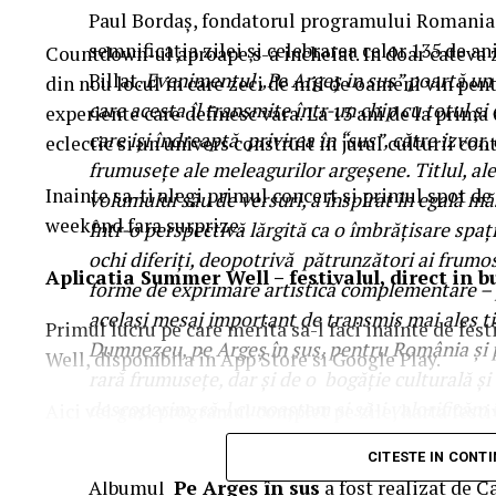
Paul Bordaș, fondatorul programului Romania S
semnificația zilei și celebrarea celor 135 de an
Countdown-ul aproape s-a incheiat. In doar cateva 
Pillat.
Evenimentul „Pe Argeș in sus” poartă un 
din nou locul in care zeci de mii de oameni vin pentr
care acesta îl transmite într-un chip cu totul și 
experiente care definesc vara. La 15 ani de la prim
care iși îndreaptă privirea în “sus”, către izvor,
eclectic si un univers construit in jurul culturii c
frumusețe ale meleagurilor argeșene. Titlul, al
Inainte sa-ti alegi primul concert si primul spot de 
volumului său de versuri, a inspirat în egală mă
weekend fara surprize.
Într-o perspectivă lărgită ca o îmbrățisare spaț
ochi diferiți, deopotrivă pătrunzători ai frumo
Aplica
t
ia Summer Well
– festivalul, direct in 
forme de exprimare artistică complementare – po
acelasi mesaj important de transmis mai ales tin
Primul lucru pe care merita sa-l faci inainte de fes
Dumnezeu, pe Argeș în sus, pentru România și p
Well, disponibila in App Store si Google Play.
rară frumusețe, dar și de o bogăție culturală și
descoperim, să-l cunoaștem și să-i valorificăm 
Aici vei gasi programul complet pe zile, harta festi
activitatile de entertainment, informatiile utile si 
CITESTE IN CONT
notificarile pentru a primi in timp real toate upda
Albumul
Pe Argeș în sus
a fost realizat de C