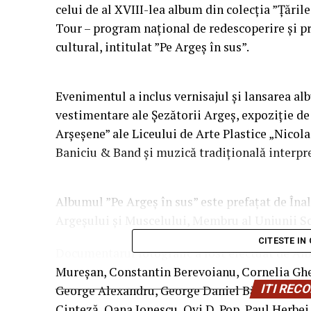
celui de al XVIII-lea album din colecția ”Țăril
Tour – program naţional de redescoperire şi p
cultural, intitulat ”Pe Argeș în sus”.
Evenimentul a inclus vernisajul și lansarea al
vestimentare ale Șezătorii Argeș, expoziție de
Arșeșene” ale Liceului de Arte Plastice „Nicola
Baniciu & Band și muzică tradițională interpr
Albumul ”Pe Argeș în sus” este prefațat de Înal
Argeșului și Muscelului, Membru al Uniunii Sc
CITESTE IN
Documentarul fotografic a fost efectuat de Alb
Mureșan, Constantin Berevoianu, Cornelia Gher
ITI RE
George Alexandru, George Daniel Bădileanu, L
Cinteză, Oana Ionescu, Ovi D. Pop, Paul Herbei