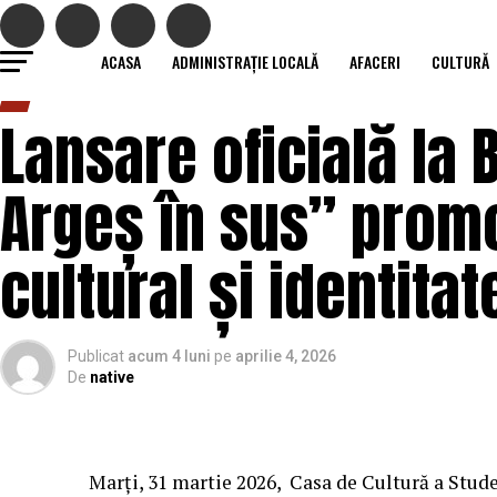
ACASA
ADMINISTRAȚIE LOCALĂ
AFACERI
CULTURĂ
Lansare oficială la
Argeș în sus” prom
cultural și identita
Publicat
acum 4 luni
pe
aprilie 4, 2026
De
native
Marți, 31 martie 2026, Casa de Cultură a Stude