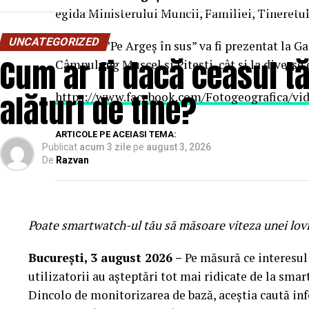
festivalului.
egida Ministerului Muncii, Familiei, Tineretulu
UNCATEGORIZED
Albumul ”Pe Argeș în sus” va fi prezentat la Ga
Biletul de acces
Cum ar fi dacă ceasul t
Câmpulung Muscel și Pitești, cât și la diverse
Fiecare participant trebuie sa prezinte propriul bilet
alături de tine?
https://www.facebook.com/Fotogeografica/vi
Daca vii impreuna cu prietenii, asigura-te ca fiecare
inainte de a ajunge la festival.
ARTICOLE PE ACEIASI TEMA:
Publicat
acum 3 zile
pe
august 3, 2026
Ridica-t
i br
at
ara
inainte de festival
De
Razvan
Daca esti dintre cei mai bine pregatiti, poti ridica, 
Orange Shop Victoriei (9:00 – 18:00)
Poate smartwatch-ul t
ău
să măsoare viteza unei lov
Orange Shop Plaza (12:00 – 20:00)
București,
3 august 2026
–
Pe măsură ce interesul 
Orange Shop Park Lake (12:00 – 20:00)
utilizatorii au așteptări tot mai ridicate de la smar
Dincolo de monitorizarea de bază, aceștia caută in
Incepand cu luni, 3.08, batarile pot fi comandate si