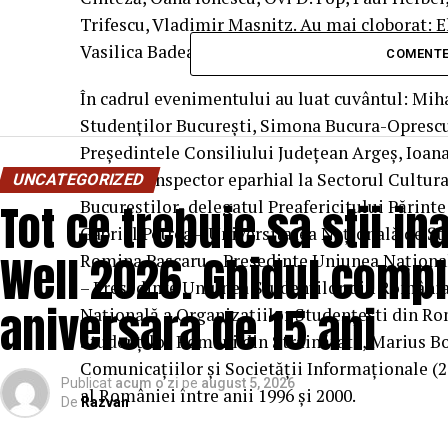
Trifescu, Vladimir Masnitz. Au mai cloborat: E
Vasilica Badea și Ion Cojocaru.
COMENTE
În cadrul evenimentului au luat cuvântul: Mih
Studenților București, Simona Bucura-Oprescu
Președintele Consiliului Județean Argeș, Ioana
Gordon- inspector eparhial la Sectorul Cultur
UNCATEGORIZED
Tot ce trebuie sa stii i
Bucureștilor- delegatul Preafericitului Părint
Gabriel Petrea – Universitatea Națională de Șt
Well 2026. Ghidul compl
Romina Pascaru – Președinte Uniunea Național
– Președinte Uniunea Studenților din România
aniversara de 15 ani
Națională a Organizațiilor Studențești din Ro
Studenților Români din Străinătate, Marius B
Comunicațiilor și Societății Informaționale (2
Publicat
acum o zi
pe
august 5, 2026
al României între anii 1996 și 2000.
De
Razvan