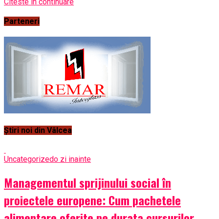
Citeste in continuare
Parteneri
Știri noi din Vâlcea
Uncategorized
o zi inainte
Managementul sprijinului social în
proiectele europene: Cum pachetele
alimentare oferite pe durata cursurilor