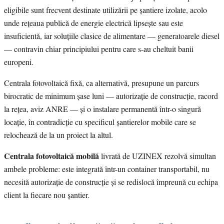
eligibile sunt frecvent destinate utilizării pe șantiere izolate, acolo
unde rețeaua publică de energie electrică lipsește sau este
insuficientă, iar soluțiile clasice de alimentare — generatoarele diesel
— contravin chiar principiului pentru care s-au cheltuit banii
europeni.
Centrala fotovoltaică fixă, ca alternativă, presupune un parcurs
birocratic de minimum șase luni — autorizație de construcție, racord
la rețea, aviz ANRE — și o instalare permanentă într-o singură
locație, în contradicție cu specificul șantierelor mobile care se
relochează de la un proiect la altul.
Centrala fotovoltaică mobilă
livrată de UZINEX rezolvă simultan
ambele probleme: este integrată într-un container transportabil, nu
necesită autorizație de construcție și se redislocă împreună cu echipa
client la fiecare nou șantier.