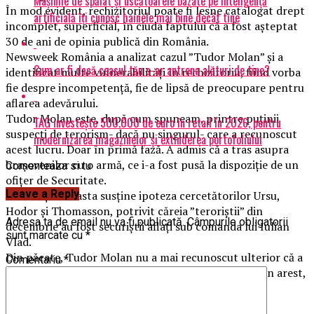
Mașinile de spălat și uscătoarele bazate pe inteligență
În mod evident, rechizitoriul poate fi lesne catalogat drept
artificială îți cunosc hainele mai bine decât tine
incomplet, superficial, în ciuda faptului că a fost așteptat
30 de ani de opinia publică din România.
Newsweek România a analizat cazul ”Tudor Molan” și a
Cum ar fi dacă ceasul tău s-ar antrena alături de tine?
identificat multe vulnerabilități în rechizitoriu, fiind vorba
fie despre incompetență, fie de lipsă de preocupare pentru
aflarea adevărului.
Tudor Molan este, după cum spuneam, printre puținii
TAG investește 500.000 de euro în retail în 2026, pentru
suspecți de terorism- dacă nu singurul- care a recunoscut
modernizarea magazinelor și extinderea portofoliului
acest lucru. Doar în primă fază. A admis că a tras asupra
brașovenilor cu o armă, ce i-a fost pusă la dispoziție de un
Comenteaza si tu
ofițer de Securitate.
Leave a Reply
Declarația aceasta susține ipoteza cercetătorilor Ursu,
Hodor și Thomasson, potrivit căreia ”teroriștii” din
Adresa ta de email nu va fi publicată.
Câmpurile obligatorii
decembrie au fost securiștii aflați sub comanda lui Iulian
sunt marcate cu
*
Vlad.
Din păcate, Tudor Molan nu a mai recunoscut ulterior că a
Comentariu
*
primit arma de la un ofițer de Securitate și a murit în arest,
în condiții suspecte, la începutul anului 1990.
Ce s-a întâmplat în decembrie ’89