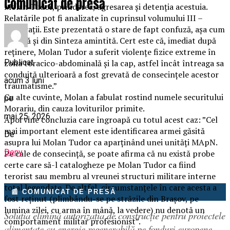
Comunicat de presă
Molan Tudor, prinderea, agresarea şi detenţia acestuia.
Relatările pot fi analizate în cuprinsul volumului III –
Declaraţii. Este prezentată o stare de fapt confuză, aşa cum
rezultă şi din Sinteza amintită. Cert este că, imediat după
reţinere, Molan Tudor a suferit violenţe fizice extreme în
Publicat
zona toracico-abdominală şi la cap, astfel încât întreaga sa
conduită ulterioară a fost grevată de consecinţele acestor
acum 3 luni
traumatisme.”
Cu alte cuvinte, Molan a fabulat rostind numele securitului
pe
Morariu, din cauza loviturilor primite.
mai 25, 2026
Apoi vine concluzia care îngroapă cu totul acest caz: ”Cel
mai important element este identificarea armei găsită
De
asupra lui Molan Tudor ca aparţinând unei unităţi MApN.
Deny
Pe cale de consecinţă, se poate afirma că nu există probe
certe care să-l catalogheze pe Molan Tudor ca fiind
terorist sau membru al vreunei structuri militare interne
total legendate. De altfel, circumstanţele în care acesta a
📰 COMUNICAT DE PRESĂ
fost reţinut (plimbându-se pe străzile din Braşov, pe
lumina zilei, cu arma în mână, la vedere) nu denotă un
Soluția elimină autorizația de construcție pentru proiectele
comportament militar profesionist”.
alimentate cu energie regenerabilă pe fonduri europene