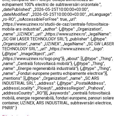
echipament 100% electric de subtraversări orizontale.”,
„datePublished”: „2026-05-25T10:00:00+03:00”,
„dateModified”: „2026-05-25T10:00:00+03:00”, „inLanguage”:
„ro-RO”, „isAccessibleForFree”: true, „url”:
„https://www.uzinex.ro/studii-de-caz/centrala-fotovoltaica-
mobila-ars-industrial”, „author”: {„@type”: „Organization”,
„name”: „UZINEX”, „url”: „https://www.uzinex.ro”, „legalName”:
„SC GW LASER TECHNOLOGY SRL”}, „publisher”: {„@type”:
„Organization”, „name”: „UZINEX”, „legalName”: „SC GW LASER
TECHNOLOGY SRL”, „url”: „https://www.uzinex.ro”, „logo”:
{„@type”: „ImageObject”, „url”:
„https://www.uzinex.ro/logo.png”}}, „about”: [{„@type”: „Thing”,
„name”: „Centrală fotovoltaică mobilă”}, {„@type”: „Thing”,
„name”: „Energie regenerabilă industrială”}, {„@type”: „Thing”,
„name”: „Fonduri europene pentru echipamente electrice”}],
„mentions”: [{„@type”: „Organization”, „name”: „SC ARS
INDUSTRIAL SRL”, „address”: {„@type”: „PostalAddress”,
„addressLocality”: „Ploiești”, „addressRegion”: „Prahova”,
„addressCountry”: „RO”}}], „keywords”: „centrală fotovoltaică
mobilă, energie regenerabilă, fonduri europene, panouri solare
container, UZINEX, ARS INDUSTRIAL, subtraversări electrice,
PNRR” }