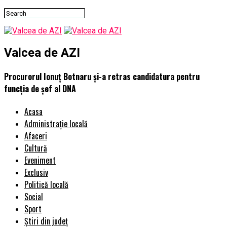
Valcea de AZI
Procurorul Ionuţ Botnaru şi-a retras candidatura pentru
funcţia de şef al DNA
Acasa
Administrație locală
Afaceri
Cultură
Eveniment
Exclusiv
Politică locală
Social
Sport
Știri din județ