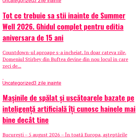
Uncategorized
3 zile inainte
Tot ce trebuie sa stii inainte de Summer
Well 2026. Ghidul complet pentru editia
aniversara de 15 ani
Countdown-ul aproape s-a incheiat. In doar cateva zile,
Domeniul Stirbey din Buftea devine din nou locul in care
zeci de...
Uncategorized
3 zile inainte
Mașinile de spălat și uscătoarele bazate pe
inteligență artificială îți cunosc hainele mai
bine decât tine
București – 5 august 2026 – În toată Europa, așteptările