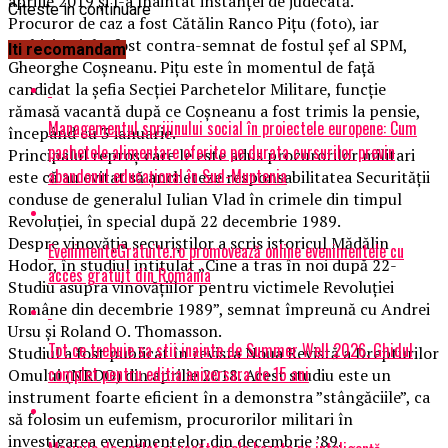
aprilie 2019 și l-a înaintat instanței de judecată.
Citeste in continuare
Procuror de caz a fost Cătălin Ranco Pițu (foto), iar
rechizitoriul a fost contra-semnat de fostul șef al SPM,
Iti recomandam
Gheorghe Coșneanu. Pițu este în momentul de față
candidat la șefia Secției Parchetelor Militare, funcție
rămasă vacantă după ce Coșneanu a fost trimis la pensie,
Managementul sprijinului social în proiectele europene: Cum
începând cu 3 ianuarie.
pachetele alimentare oferite pe durata cursurilor previn
Principalul reproș care le este adus procurorilor militari
abandonul educațional în Sud-Muntenia
este că au evitat să ancheteze responsabilitatea Securității
conduse de generalul Iulian Vlad în crimele din timpul
Revoluției, în special după 22 decembrie 1989.
Despre vinovăția securiștilor a scris istoricul Mădălin
EvenimenteGratuite.ro promovează online evenimentele cu
Hodor, în studiul intitulat „Cine a tras în noi după 22-
acces gratuit din România
Studiu asupra vinovățiilor pentru victimele Revoluției
Române din decembrie 1989”, semnat împreună cu Andrei
Ursu și Roland O. Thomasson.
Tot ce trebuie sa stii inainte de Summer Well 2026. Ghidul
Studiul a fost publicat în revista Noua Revistă a Drepturilor
complet pentru editia aniversara de 15 ani
Omului (NRDO) din aprilie 2018. Acest studiu este un
instrument foarte eficient în a demonstra ”stângăciile”, ca
să folosim un eufemism, procurorilor militari în
investigarea evenimentelor din decembrie ’89.