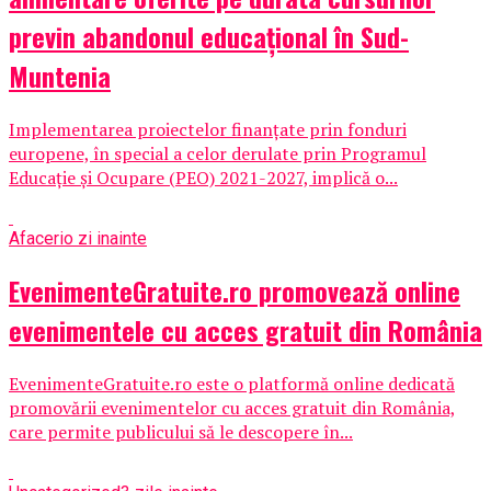
previn abandonul educațional în Sud-
Muntenia
Implementarea proiectelor finanțate prin fonduri
europene, în special a celor derulate prin Programul
Educație și Ocupare (PEO) 2021-2027, implică o...
Afaceri
o zi inainte
EvenimenteGratuite.ro promovează online
evenimentele cu acces gratuit din România
EvenimenteGratuite.ro este o platformă online dedicată
promovării evenimentelor cu acces gratuit din România,
care permite publicului să le descopere în...