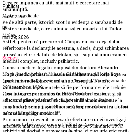
Ceea ce impunea cu atât mai mult o cercetare mai
Publicat
amănunțită.
Mistere medicale
acum 2 luni
Pe de altă parte, istoricii scot în evidență o sarabandă de
pe
mistere medicale, care culminează cu moartea lui Tudor
Molan.
mai 29, 2026
Astfel, pentru că procurorul Câmpeanu avea deja dubii
referitoare la declarațiile acestuia, a decis, după schimbarea
De
bruscă a celor relatate de Molan, să-l supună unui examen
Succes
medical complet, inclusiv psihiatric.
Comisia medico-legală compusă din doctorii Alexandru
Moga (medic primar) Mihaela Gădărițeanu și Horia Bota
Când vine vorba de dotarea unui cabinet medical, alegerea
(medici psihiatri) l-a examinat pe Teodor Molan în ziua de
aparaturii radiologice joacă un rol esențial. Nu este
28 decembrie 1989.
suficient ca echipamentele să fie performante, ele trebuie
Concluziile expertizei cu nr. 4073/E au fost că are
să se integreze armonios în fluxul de lucru existent și să
„discernământ păstrat” și că „prezintă unele leziuni
aducă un plus de valoare actului medical. Gândește-te la
corporale (excoriații și echimoze) pentru vindecarea cărora
cum fiecare componentă lucrează împreună pentru a oferi
necesită îngrijire medicală”.
cel mai bun diagnostic.
Prin urmare a devenit necesară efectuarea unei investigații
Un aspect cheie este compatibilitatea. Nu vrei ca noua ta
medicale mai atente, care s-a realizat pe 3 ianuarie 1990.
achiziție să devină o provocare în sine, ci o soluție eficientă.