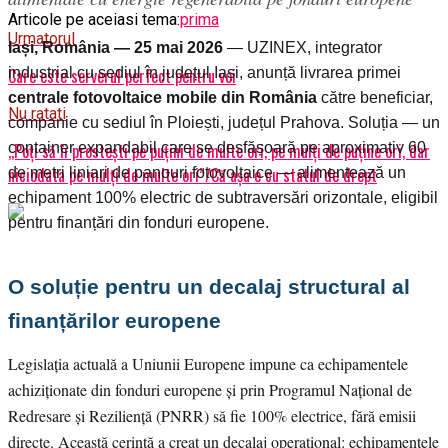
Articole pe aceiasi tema:
prima
Urmatorul
Iași, România — 25 mai 2026
— UZINEX, integrator
industrial cu sediul în județul Iași, anunță livrarea primei
Care este serverul perfect pentru voi
centrale fotovoltaice mobile din România
către beneficiar,
Nu ratati
companie cu sediul în Ploiești, județul Prahova. Soluția — un
container expandabil care se desfășoară pe aproximativ 60
,,Poți să îi prostești pe puțini de multe ori, pe mulți de puține ori, dar
niciodata pe mulți de multe ori”/Că așa e cu statul de drept
de metri liniari de panouri fotovoltaice — alimentează un
echipament 100% electric de subtraversări orizontale, eligibil
pentru finanțări din fonduri europene.
O soluție pentru un decalaj structural al
finanțărilor europene
Legislația actuală a Uniunii Europene impune ca echipamentele
achiziționate din fonduri europene și prin Programul Național de
Redresare și Reziliență (PNRR) să fie 100% electrice, fără emisii
directe. Această cerință a creat un decalaj operațional: echipamentele