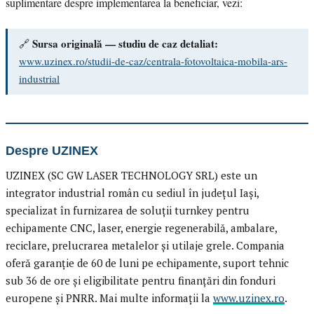
suplimentare despre implementarea la beneficiar, vezi:
Sursa originală — studiu de caz detaliat:
🔗
www.uzinex.ro/studii-de-caz/centrala-fotovoltaica-mobila-ars-
industrial
Despre UZINEX
UZINEX (SC GW LASER TECHNOLOGY SRL) este un
integrator industrial român cu sediul în județul Iași,
specializat în furnizarea de soluții turnkey pentru
echipamente CNC, laser, energie regenerabilă, ambalare,
reciclare, prelucrarea metalelor și utilaje grele. Compania
oferă garanție de 60 de luni pe echipamente, suport tehnic
sub 36 de ore și eligibilitate pentru finanțări din fonduri
europene și PNRR. Mai multe informații la
www.uzinex.ro
.