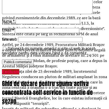
Reconstituirea evenimentelor se bazează pe studiul celor
trei istorici, Ursu, Hodor și Thomasson, dar și pe sinteza
efectuată în 1994 de Parchetele Militare despre cauzele
privind evenimentele din decembrie 1989, ce are la bază
Nume
*
concluziile Comisiei Senatoriale, dosar nr. 53/J.I.3, la
capitolul intitulat „Suspecţi de acte terorist-diversioniste”.
Email
*
Sinteza este citată pe larg în rechizitoriul SPM de anul
trecut.
Site web
Astfel, pe 24 decembrie 1989, Procuratura Militară Brașov
Salvează-mi numele, emailul și site-ul web în acest
a dispus începerea urmăririi penale pentru deţinere ilegală
navigator pentru data viitoare când o să comentez.
de armament și a emis mandatul de arestare nr. 24/301 pe
numele lui Tudor Molan, de profesie poștaș, care a depus în
Arestul Miliţiei judeţene Braşov.
În dimineața zilei de 23 decembrie 1989, locotenentul
Exclusiv
Negulescu conducea un pluton de militari amplasat în zona
Ghid de dozare pentru spuma activa
Oficiului Poștal nr. 1 din Brașov. După o noapte în care în
zona centrală a orașului s-a tras din toate părțile și au
concentrata self service in functie de
existat numeroase victime, el a primit ordinul să cerceteze
turnul Bisericii Evanghelice, loc în care existau informații că
sezon
s-ar fi adăpostit ”teroriști”.
Însoțit de militarii din subordine, ofițerul s-a deplasat în