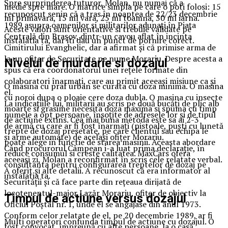
Spre surprinderea tuturor, Molan, nu numai că a
medie spre mare. O matrice simpla pe care o poti folosi: 15
recunoscut senin că a tras în noaptea de 22/23 decembrie
ml primavara, 15 ml vara, 25 ml toamna, 30 ml iarna.
1989 asupra oamenilor și militarilor adunați în Piața
Aceste valori sunt orientative si trebuie validate pe
Centrală din Brașov, dintr-un cavou aflat în incinta
instalatia ta, dar iti dau un punct de pornire corect.
Cimitirului Evanghelic, dar a afirmat și că primise arma de
la un ofițer de Securitate pe nume Morariu. Despre acesta a
Nivelul de murdarie si dozajul
spus că era coordonatorul unei rețele formate din
colaboratori înarmați, care au primit aceeași misiune ca și
O masina cu praf urban se curata cu doza minima. O masina
el.
cu noroi dupa o ploaie cere doza dubla. O masina cu insecte
La indicațiile lui, militarii au scris pe două bucăți de plic alb
moarte si grasime necesita doza maxima si spuma cu timp
numele a opt persoane, însoțite de adresele lor și de tipul
de actiune extins. Cea mai buna metoda este sa ai 2-3
de armă cu care ar fi fost înarmați (pistoale, puști cu lunetă
trepte de dozaj presetate, pe care clientul sau echipa le
și arme automate) de același ofițer Morariu.
poate alege in functie de starea masinii. Aceasta abordare
Când procurorul Câmpean i-a luat prima declarație, în
reduce consumul si creste calitatea. MaxCars ofera
aceeași zi, Molan a reconfirmat în scris cele relatate verbal.
consultanta pentru configurarea treptelor de dozaj pe
A oferit și alte detalii. A recunoscut că era informator al
instalatia ta.
Securității și că face parte din rețeaua dirijată de
locotenentul-major Lazăr Morariu, ofițer de obiectiv la
Timpul de actiune versus dozajul
Oficiul Poștal nr. 1, unde el se angajase din anul 1973.
Conform celor relatate de el, pe 20 decembrie 1989, ar fi
Multi operatori confunda timpul de actiune cu dozajul. O
fost convocat, împreună cu alte persoane, la o casă