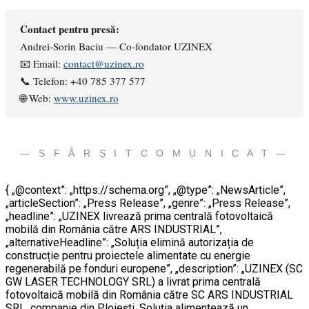
Contact pentru presă:
Andrei-Sorin Baciu — Co-fondator UZINEX
📧 Email:
contact@uzinex.ro
📞 Telefon: +40 785 377 577
🌐 Web:
www.uzinex.ro
— S F Â R Ș I T C O M U N I C A T —
{ „@context”: „https://schema.org”, „@type”: „NewsArticle”,
„articleSection”: „Press Release”, „genre”: „Press Release”,
„headline”: „UZINEX livrează prima centrală fotovoltaică
mobilă din România către ARS INDUSTRIAL”,
„alternativeHeadline”: „Soluția elimină autorizația de
construcție pentru proiectele alimentate cu energie
regenerabilă pe fonduri europene”, „description”: „UZINEX (SC
GW LASER TECHNOLOGY SRL) a livrat prima centrală
fotovoltaică mobilă din România către SC ARS INDUSTRIAL
SRL, companie din Ploiești. Soluția alimentează un