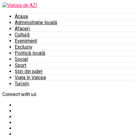
Acasa
Administrație locală
Afaceri
Cultură
Eveniment
Exclusiv
Politică locală
Social
Sport
Știri din județ
Viața în Valcea
Turism
Connect with us