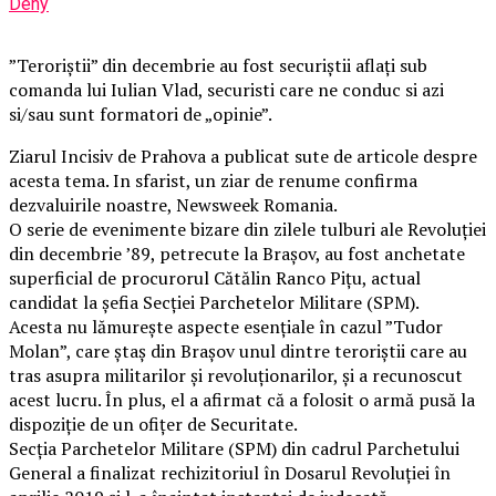
Deny
”Teroriștii” din decembrie au fost securiștii aflați sub
comanda lui Iulian Vlad, securisti care ne conduc si azi
si/sau sunt formatori de „opinie”.
Ziarul Incisiv de Prahova a publicat sute de articole despre
acesta tema. In sfarist, un ziar de renume confirma
dezvaluirile noastre, Newsweek Romania.
O serie de evenimente bizare din zilele tulburi ale Revoluției
din decembrie ’89, petrecute la Brașov, au fost anchetate
superficial de procurorul Cătălin Ranco Pițu, actual
candidat la șefia Secției Parchetelor Militare (SPM).
Acesta nu lămurește aspecte esențiale în cazul ”Tudor
Molan”, care ștaș din Brașov unul dintre teroriștii care au
tras asupra militarilor și revoluționarilor, și a recunoscut
acest lucru. În plus, el a afirmat că a folosit o armă pusă la
dispoziție de un ofițer de Securitate.
Secția Parchetelor Militare (SPM) din cadrul Parchetului
General a finalizat rechizitoriul în Dosarul Revoluției în