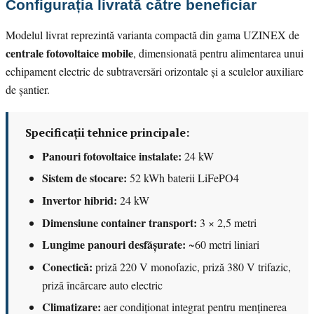
Configurația livrată către beneficiar
Modelul livrat reprezintă varianta compactă din gama UZINEX de
centrale fotovoltaice mobile
, dimensionată pentru alimentarea unui
echipament electric de subtraversări orizontale și a sculelor auxiliare
de șantier.
Specificații tehnice principale:
Panouri fotovoltaice instalate:
24 kW
Sistem de stocare:
52 kWh baterii LiFePO4
Invertor hibrid:
24 kW
Dimensiune container transport:
3 × 2,5 metri
Lungime panouri desfășurate:
~60 metri liniari
Conectică:
priză 220 V monofazic, priză 380 V trifazic,
priză încărcare auto electric
Climatizare:
aer condiționat integrat pentru menținerea