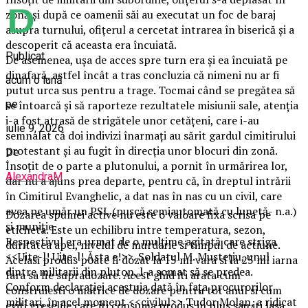
zonă și după ce oamenii săi au executat un foc de baraj
asupra turnului, ofițerul a cercetat intrarea în biserică și a
descoperit că aceasta era încuiată.
Publicat
De asemenea, ușa de acces spre turn era și ea încuiată pe
dinafară, astfel încât a tras concluzia că nimeni nu ar fi
acum o lună
putut urca sus pentru a trage. Tocmai când se pregătea să
pe
se întoarcă și să raporteze rezultatele misiunii sale, atenția
i-a fost atrasă de strigătele unor cetățeni, care i-au
iulie 9, 2026
semnalat că doi indivizi înarmați au sărit gardul cimitirului
protestant și au fugit în direcția unor blocuri din zonă.
De
Însoțit de o parte a plutonului, a pornit în urmărirea lor,
AlexandraM
dar nu a ajuns prea departe, pentru că, în dreptul intrării
în Cimitirul Evanghelic, a dat nas în nas cu un civil, care
avea pe umăr un PSL (pușcă semiautomată cu lunetă- n.a.)
Dozarea spumei active nu este o valoare fixa scrisa pe
și muniție.
eticheta. Este un echilibru intre temperatura, sezon,
Respectivul era urmat de o mulțime agitată care striga
duritatea apei, nivelul de murdarie si timpul de actiune.
<<Uite-l! Uite-l! Ăsta e!>>. Soldatul M. Mustețiu, unul
Acelasi produs poate fi dozat la 15 ml vara si la 25 ml iarna
dintre militarii din pluton, l-a somat să se predea.
fara sa fie supradozare. Acest ghid iti arata cum
Conform declarației acestuia dată în fața procurorilor
construiesti o matrice de dozare pentru tot anul si cum
militari, în acel moment <<civilul>> Tudor Molan, a ridicat
eviti greselile care iti consuma produs in plus sau iti lasa