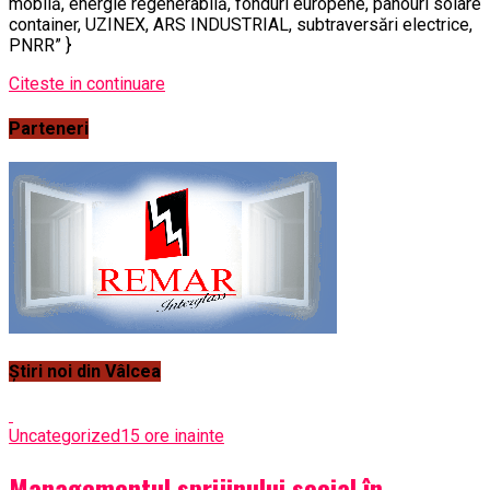
mobilă, energie regenerabilă, fonduri europene, panouri solare
container, UZINEX, ARS INDUSTRIAL, subtraversări electrice,
PNRR” }
Citeste in continuare
Parteneri
Știri noi din Vâlcea
Uncategorized
15 ore inainte
Managementul sprijinului social în