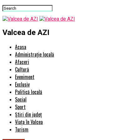
Valcea de AZI
Acasa
Administrație locală
Afaceri
Cultură
Eveniment
Exclusiv
Politică locală
Social
Sport
Știri din județ
Viața în Valcea
Turism