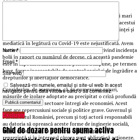
economiei și a țesăturii sociale a României.
Pe zi ce trece, în întreaga lume apar îndoieli tot mai mari
cu privire la contagiozitatea, pericolul și rezistența acestui
virus. Tot mai multe voci cu autoritate din lumea științei și
medicinei internaționale confirmă faptul că isteria
mediatică în legătură cu Covid-19 este nejustificată. Avem
motive să credem, pe baza datelor oficiale privind incidența
Nume
*
bolii în raport cu numărul de decese, că această pandemie
Email
*
este în fapt instrumentalizată pentru a impune, pe termen
lung, forme inacceptabile de control social și de îngrădire a
Site web
drepturilor și libertăților democratice.
Salvează-mi numele, emailul și site-ul web în acest
Considerăm, de asemenea, că, în numeroase cazuri,
navigator pentru data viitoare când o să comentez.
măsurile de izolare adoptate au precipitat o criză profundă
care a distrus deja sectoare întregi ale economiei. Acest
fapt are repercusiuni sociale și politice grave. Guvernul și
Exclusiv
Parlamentul României, precum și toți actorii responsabili
au datoria să oprească aceste forme de inginerie socială,
Ghid de dozare pentru spuma activa
luând măsuri pentru a proteja cetățenii pe care îi
reprezintă și în interesul cărora sunt obligați să acționeze.