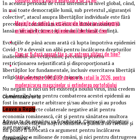
În această perioadă de criză sistemică la nivel global, când,
în mai toate democrațiile lumii, sub pretextul „siguranței
colective”, atacul asupra libertăților individuale este fără
Mașinile de spălat și uscătoarele bazate pe inteligență
precedent, considerăm că este de datoria noastră să
artificială îți cunosc hainele mai bine decât tine
lansăm un apel către toți românii de bună credință.
Evoluțiile de până acum arată că lupta împotriva epidemiei
Covid-19 a devenit un alibi pentru încălcarea drepturilor
Cum ar fi dacă ceasul tău s-ar antrena alături de tine?
inalienabile ale cetățenilor, precum și pentru
restricționarea nejustificată și disproporționată a
libertăților lor fundamentale, inclusiv exercitarea libertății
religioase, de expresie și de mișcare.
TAG investește 500.000 de euro în retail în 2026, pentru
modernizarea magazinelor și extinderea portofoliului
Nu negăm în nici un fel existența noului virus, însă credem
că măsurile luate pentru combaterea acestei epidemii au
Comenteaza si tu
fost în mare parte arbitrare și/sau abuzive și au produs
numeroase efecte colaterale negative atât pentru
Leave a Reply
economia românească, cât și pentru sănătatea multora
Adresa ta de email nu va fi publicată.
Câmpurile obligatorii
dintre concetățenii noștri. Sănătatea publică nu trebuie și
sunt marcate cu
*
nu poate fi invocată ca argument pentru încălcarea
drepturilor a milioane de români, și nici pentru distrugerea
Comentariu
*