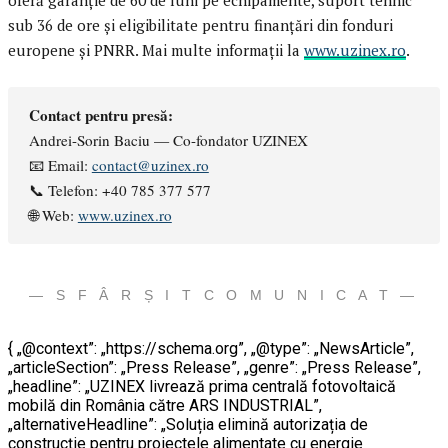
oferă garanție de 60 de luni pe echipamente, suport tehnic
sub 36 de ore și eligibilitate pentru finanțări din fonduri
europene și PNRR. Mai multe informații la
www.uzinex.ro
.
Contact pentru presă:
Andrei-Sorin Baciu — Co-fondator UZINEX
📧 Email:
contact@uzinex.ro
📞 Telefon: +40 785 377 577
🌐 Web:
www.uzinex.ro
— S F Â R Ș I T C O M U N I C A T —
{ „@context”: „https://schema.org”, „@type”: „NewsArticle”,
„articleSection”: „Press Release”, „genre”: „Press Release”,
„headline”: „UZINEX livrează prima centrală fotovoltaică
mobilă din România către ARS INDUSTRIAL”,
„alternativeHeadline”: „Soluția elimină autorizația de
construcție pentru proiectele alimentate cu energie