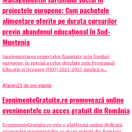
proiectele europene: Cum pachetele
alimentare oferite pe durata cursurilor
previn abandonul educațional în Sud-
Muntenia
Implementarea proiectelor finanțate prin fonduri
europene, în special a celor derulate prin Programul
Educație și Ocupare (PEO) 2021-2027, implică o...
Afaceri
23 de ore inainte
EvenimenteGratuite.ro promovează online
evenimentele cu acces gratuit din România
EvenimenteGratuite.ro este o platformă online dedicată
promovării evenimentelor cu acces gratuit din România,