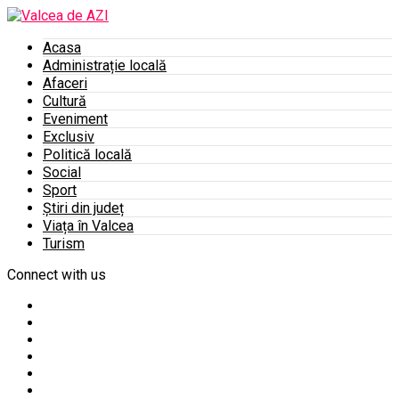
Acasa
Administrație locală
Afaceri
Cultură
Eveniment
Exclusiv
Politică locală
Social
Sport
Știri din județ
Viața în Valcea
Turism
Connect with us