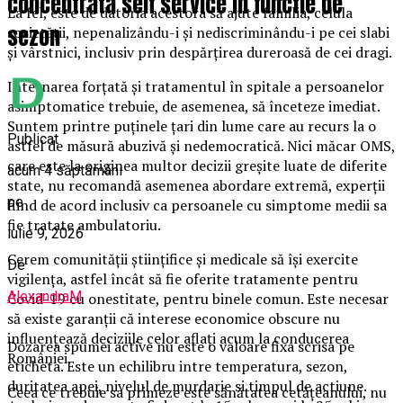
concentrata self service in functie de
La fel, este de datoria acestora să ajute familia, celula
sezon
societății, nepenalizându-i și nediscriminându-i pe cei slabi
și vârstnici, inclusiv prin despărțirea dureroasă de cei dragi.
Internarea forțată și tratamentul în spitale a persoanelor
asimptomatice trebuie, de asemenea, să înceteze imediat.
Suntem printre puținele țari din lume care au recurs la o
Publicat
astfel de măsură abuzivă și nedemocratică. Nici măcar OMS,
care este la originea multor decizii greșite luate de diferite
acum 4 săptămâni
state, nu recomandă asemenea abordare extremă, experții
pe
fiind de acord inclusiv ca persoanele cu simptome medii sa
fie tratate ambulatoriu.
iulie 9, 2026
Cerem comunității științifice și medicale să își exercite
De
vigilența, astfel încât să fie oferite tratamente pentru
AlexandraM
Covid-19 cu onestitate, pentru binele comun. Este necesar
să existe garanții că interese economice obscure nu
influențează deciziile celor aflați acum la conducerea
Dozarea spumei active nu este o valoare fixa scrisa pe
României.
eticheta. Este un echilibru intre temperatura, sezon,
duritatea apei, nivelul de murdarie si timpul de actiune.
Ceea ce trebuie sa primeze este sănătatea cetățeanului, nu