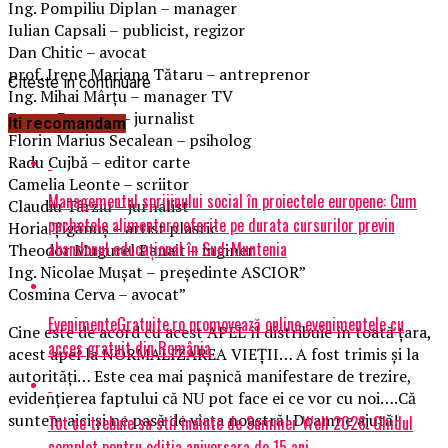
Ing. Pompiliu Diplan – manager
Iulian Capsali – publicist, regizor
Dan Chitic – avocat
prof. Irene Mariana Tătaru – antreprenor
Citeste in continuare
Ing. Mihai Mârțu – manager TV
Eugen Popescu – jurnalist
Iti recomandam
Florin Marius Secalean – psiholog
Radu Cujbă – editor carte
Camelia Leonte – scriitor
Managementul sprijinului social în proiectele europene: Cum
Claudiu Târziu – jurnalist
pachetele alimentare oferite pe durata cursurilor previn
Horia Țigănuș – artist plastic
abandonul educațional în Sud-Muntenia
Theodor Mugurel Panait – inginer
Ing. Nicolae Mușat – președinte ASCIOR”
Cosmina Cerva – avocat”
EvenimenteGratuite.ro promovează online evenimentele cu
Cine este de acord cu acest APEL îl distribuie în toată țara,
acces gratuit din România
acest apel la NORMALIZAREA VIEȚII… A fost trimis și la
autorități… Este cea mai pașnică manifestare de trezire,
evidențierea faptului că NU pot face ei ce vor cu noi….Că
suntem aici și ne pasă de viața noastră! Doamne ajută!
Tot ce trebuie sa stii inainte de Summer Well 2026. Ghidul
complet pentru editia aniversara de 15 ani