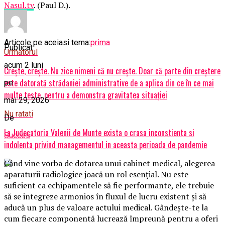
Nasul.tv
. (Paul D.).
Articole pe aceiasi tema:
prima
Publicat
Urmatorul
acum 2 luni
Crește, crește. Nu zice nimeni că nu crește. Doar că parte din creștere
este datorată strădaniei administrative de a aplica din ce în ce mai
pe
multe teste, pentru a demonstra gravitatea situației
mai 29, 2026
Nu ratati
De
La Judecatoria Valenii de Munte exista o crasa inconstienta si
Succes
indolenta privind managementul in aceasta perioada de pandemie
Când vine vorba de dotarea unui cabinet medical, alegerea
aparaturii radiologice joacă un rol esențial. Nu este
suficient ca echipamentele să fie performante, ele trebuie
să se integreze armonios în fluxul de lucru existent și să
aducă un plus de valoare actului medical. Gândește-te la
cum fiecare componentă lucrează împreună pentru a oferi