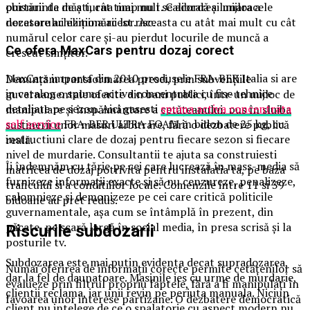
obisnuinta de a turna mai mult. Calibrarea lunara a
purtării de măști, cât timp nu i se acordă și mijloacele
dozatorului elimina acest risc.
necesare achiziționării lor. Aceasta cu atât mai mult cu cât
numărul celor care și-au pierdut locurile de muncă a
Ce ofera MaxCars pentru dozaj corect
crescut simțitor.
MaxCars importa din 2010 produsele FRA-BER Italia si are
Denunțăm transformarea presei, prin subvențiile
in catalog o spuma activa concentrata cu fise tehnice
guvernamentale oferite din bani publici, într-un mijloc de
detaliate pe sezon. Aici gasesti
spuma activa concentrata
manipulare și înspăimântare a cetățeanului, pus în slujba
self service
FRA-BER ULTRA FOAM in bidon de 25 kg, cu
susținerii unor masuri arbitrare, fără o dezbatere publică
instructiuni clare de dozaj pentru fiecare sezon si fiecare
reală.
nivel de murdarie. Consultantii te ajuta sa construiesti
Îi îndemnăm cu tărie pe cei care lucrează în mass-media să
matricea de dozaj potrivita pentru instalatia ta, pe baza
furnizeze informații exacte și să nu cenzureze, penalizeze,
traficului si a conditiilor locale. Comenzile intre 11 si 39
calomnieze și demonizeze pe cei care critică politicile
bidoane au pret redus.
guvernamentale, așa cum se întâmplă în prezent, din
păcate, pe scară largă în social media, în presa scrisă și la
Riscurile subdozarii
posturile tv.
Subdozarea este mai putin evidenta decat supradozarea,
Numai oferirea de informații corecte permite cetățenilor să
dar la fel de daunatoare. Masinile ies cu urme de murdarie,
evalueze prin filtrul propriu faptele, fără a fi manipulați în
clientii reclama, iar unii revin pe periuta manuala. Niciun
favoarea unor interese partizane. O dezbatere democratică
client nu intelege de ce o spalatorie cu aspect modern nu