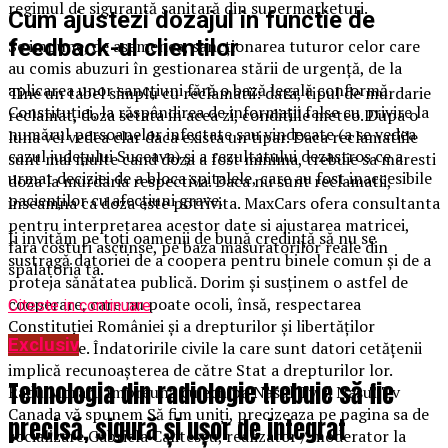
regimul de siguranță sanitară din supermarketuri.
Cum ajustezi dozajul in functie de
feedback-ul clientilor
Se impune, de asemenea, sancționarea tuturor celor care
au comis abuzuri în gestionarea stării de urgență, de la
aplicarea unor sancțiuni fără o bază legală conformă
Tine un tabel simplu cu reclamatii: data, tipul de murdarie
Constituției, la răspândirea de informații false cu privire la
reclamat, doza setata in acea zi, conditiile meteo. Dupa o
numărul persoanelor infectate sau vindecate (a se vedea
luna vei vedea clar daca exista un tipar. Daca reclamatiile
cazul județului Suceava) și a rezultatului dezastros ce a
sunt mai multe cand doza a fost minima, trebuie sa maresti
urmat deciziei de a bloca spitalele, care au fost inaccesibile
doza la murdaria respectiva. Daca nu sunt reclamatii,
pacienților cu afecțiuni grave.
inseamna ca doza este potrivita. MaxCars ofera consultanta
pentru interpretarea acestor date si ajustarea matricei,
Îi invităm pe toți oamenii de bună credință să nu se
fara costuri ascunse, pe baza masuratorilor reale din
sustragă datoriei de a coopera pentru binele comun și de a
spalatoria ta.
proteja sănătatea publică. Dorim și susținem o astfel de
cooperare, care nu poate ocoli, însă, respectarea
Citeste in continuare
Constituției României și a drepturilor și libertăților
Exclusiv
individuale. Îndatoririle civile la care sunt datori cetățenii
implică recunoașterea de către Stat a drepturilor lor.
Tehnologia din radiologie trebuie să fie
Radu Moraru împreună cu echipa Nasul Tv si Nasul Tv
Canada vă spunem Să fim uniți, precizeaza pe pagina sa de
precisă, sigură și ușor de integrat
socializare Gabriela Calitescu, realizator / moderator la