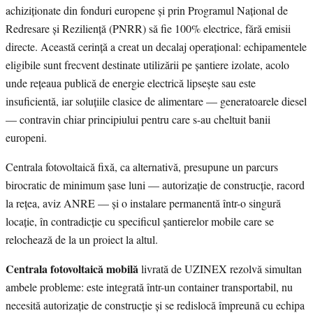
achiziționate din fonduri europene și prin Programul Național de
Redresare și Reziliență (PNRR) să fie 100% electrice, fără emisii
directe. Această cerință a creat un decalaj operațional: echipamentele
eligibile sunt frecvent destinate utilizării pe șantiere izolate, acolo
unde rețeaua publică de energie electrică lipsește sau este
insuficientă, iar soluțiile clasice de alimentare — generatoarele diesel
— contravin chiar principiului pentru care s-au cheltuit banii
europeni.
Centrala fotovoltaică fixă, ca alternativă, presupune un parcurs
birocratic de minimum șase luni — autorizație de construcție, racord
la rețea, aviz ANRE — și o instalare permanentă într-o singură
locație, în contradicție cu specificul șantierelor mobile care se
relochează de la un proiect la altul.
Centrala fotovoltaică mobilă
livrată de UZINEX rezolvă simultan
ambele probleme: este integrată într-un container transportabil, nu
necesită autorizație de construcție și se redislocă împreună cu echipa