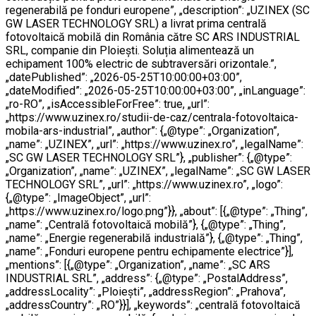
regenerabilă pe fonduri europene”, „description”: „UZINEX (SC
GW LASER TECHNOLOGY SRL) a livrat prima centrală
fotovoltaică mobilă din România către SC ARS INDUSTRIAL
SRL, companie din Ploiești. Soluția alimentează un
echipament 100% electric de subtraversări orizontale.”,
„datePublished”: „2026-05-25T10:00:00+03:00”,
„dateModified”: „2026-05-25T10:00:00+03:00”, „inLanguage”:
„ro-RO”, „isAccessibleForFree”: true, „url”:
„https://www.uzinex.ro/studii-de-caz/centrala-fotovoltaica-
mobila-ars-industrial”, „author”: {„@type”: „Organization”,
„name”: „UZINEX”, „url”: „https://www.uzinex.ro”, „legalName”:
„SC GW LASER TECHNOLOGY SRL”}, „publisher”: {„@type”:
„Organization”, „name”: „UZINEX”, „legalName”: „SC GW LASER
TECHNOLOGY SRL”, „url”: „https://www.uzinex.ro”, „logo”:
{„@type”: „ImageObject”, „url”:
„https://www.uzinex.ro/logo.png”}}, „about”: [{„@type”: „Thing”,
„name”: „Centrală fotovoltaică mobilă”}, {„@type”: „Thing”,
„name”: „Energie regenerabilă industrială”}, {„@type”: „Thing”,
„name”: „Fonduri europene pentru echipamente electrice”}],
„mentions”: [{„@type”: „Organization”, „name”: „SC ARS
INDUSTRIAL SRL”, „address”: {„@type”: „PostalAddress”,
„addressLocality”: „Ploiești”, „addressRegion”: „Prahova”,
„addressCountry”: „RO”}}], „keywords”: „centrală fotovoltaică