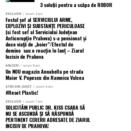
3 soluții pentru a scăpa de ROBOR
EXCLUSIV
acum 3 ani
Fostul șef al SERVICIULUI ARME,
EXPLOZIVI ŞI SUBSTANŢE PERICULOASE
(si fost sef al Serviciului Judeţean
Anticorupţie Prahova) s-a pensionat și
duce viață de „boier”/Efectul de
domino sau o reacție în lanț – Ziarul
Incisiv de Prahova
AFACERI
acum 8 ani
Un NOU magazin Annabella pe strada
Maior V. Popescu din Ramnicu Valcea
ȘTIRI DIN JUDEȚ
acum 6 ani
#Reset Plastic!
EXCLUSIV
acum 7 ani
SOLICITĂM PUBLIC DR. KISS CSABA SĂ
NU SE ASCUNDĂ ȘI SĂ RĂSPUNDĂ
PERTINENT CERERII ADRESATE DE ZIARUL
INCISIV DE PRAHOVA!