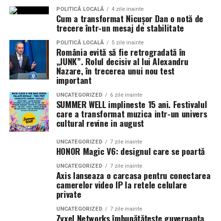
virtual bazat pe inteligență artificială disponibil 24/7,
POLITICĂ LOCALĂ
4 zile inainte
Cum a transformat Nicușor Dan o notă de
Property Tinder, calculator de credit ipotecar, hartă
trecere într-un mesaj de stabilitate
interactivă, alerte inteligente și contact direct cu
consultanții imobiliari. Dezvoltată de North Bucharest
POLITICĂ LOCALĂ
5 zile inainte
România evită să fie retrogradată în
Investments, aplicația face parte din strategia
„JUNK”. Rolul decisiv al lui Alexandru
companiei de digitalizare a pieței rezidențiale și de
Nazare, în trecerea unui nou test
integrare a tehnologiei în procesul de cumpărare și
important
investiție.
UNCATEGORIZED
6 zile inainte
SUMMER WELL implineste 15 ani. Festivalul
„Interesul pentru aplicație crește de la o lună la alta.
care a transformat muzica intr-un univers
cultural revine in august
În ultimele 30 de zile, numărul utilizatorilor a
înregistrat o creștere de 42% față de luna
UNCATEGORIZED
7 zile inainte
precedentă, iar utilizarea funcționalității AI Search a
HONOR Magic V6: designul care se poartă
avansat cu aproximativ 35%. Sunt indicatori care
UNCATEGORIZED
7 zile inainte
confirmă că utilizatorii adoptă rapid noile tehnologii
Axis lanseaza o carcasa pentru conectarea
și caută experiențe digitale mai inteligente și mai
camerelor video IP la retele celulare
private
eficiente. Credem că viitorul pieței imobiliare
aparține platformelor care combină inteligența
UNCATEGORIZED
7 zile inainte
Zyxel Networks îmbunătățește guvernanța
artificială cu expertiza umană, iar acesta este