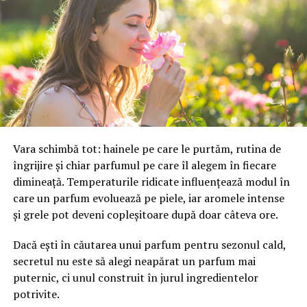
Servicii complete:
Curatat
spalat tapiterii Oradea
Vara schimbă tot: hainele pe care le purtăm, rutina de
îngrijire și chiar parfumul pe care îl alegem în fiecare
dimineață. Temperaturile ridicate influențează modul în
care un parfum evoluează pe piele, iar aromele intense
și grele pot deveni copleșitoare după doar câteva ore.
Dacă ești în căutarea unui parfum pentru sezonul cald,
secretul nu este să alegi neapărat un parfum mai
puternic, ci unul construit în jurul ingredientelor
potrivite.