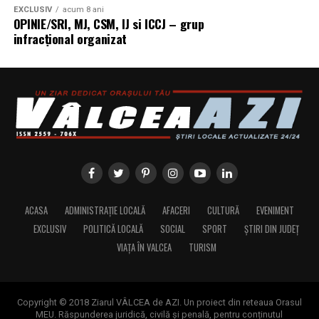
EXCLUSIV
acum 8 ani
OPINIE/SRI, MJ, CSM, IJ si ICCJ – grup
infracțional organizat
ACASA
ADMINISTRAȚIE LOCALĂ
AFACERI
CULTURĂ
EVENIMENT
EXCLUSIV
POLITICĂ LOCALĂ
SOCIAL
SPORT
ȘTIRI DIN JUDEȚ
VIAȚA ÎN VALCEA
TURISM
Copyright © 2018 Ziarul VÂLCEA de AZI. Un proiect din reteaua Orasul
MEU. Răspunderea juridică, civilă și penală, pentru conținutul