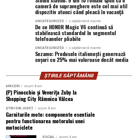
Studiu Xiaomi: 9 din 10 români spun că o
Multiplu premiată în cadrul competițiilor naționale și
cameră de supraveghere este cel mai util
internaționale de real estate, compania este
dispozitiv atunci când pleacă în vacanță
recunoscută pentru performanțele sale în consultanță
UNCATEGORIZED
o săptămână inainte
investițională, reprezentarea dezvoltatorilor de top și
De ce HONOR Magic V6 continuă să
stabilească standardul în segmentul
contribuția la profesionalizarea pieței imobiliare din
telefoanelor pliabile
România. Prin expertiza echipei și accesul la unele dintre
cele mai relevante oportunități din piață, North
UNCATEGORIZED
o săptămână inainte
Sezamo: Produsele italienești generează
Bucharest Investments oferă soluții integrate pentru
coșuri cu 25% mai valoroase decât media
cumpărători, investitori și dezvoltatori, facilitând
accesul la proprietăți și proiecte cu potențial ridicat de
ȘTIRILE SĂPTĂMÂNII
creștere și valorizare pe termen lung.
AFACERI
acum 8 ani
(Material furnizat și asumat de North Bucharest
(P) Pinocchio și Veverița Zuby la
Shopping City Râmnicu Vâlcea
Investments)
ȘTIRI DIN JUDEȚ
acum 8 ani
Garniturile moto: componente esentiale
pentru functionarea motorului unei
motociclete
SOCIAL
acum 4 ani