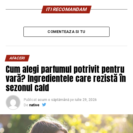
ITI RECOMANDAM
COMENTEAZA SI TU
De ce să alegi Clean-Spot
pentru curățarea tapiteriilor
AFACERI
auto?
Cum alegi parfumul potrivit pentru
vară? Ingredientele care rezistă în
Într-o lume în care igiena și confortul sunt
sezonul cald
esențiale, Clean-Spot se remarcă ca
soluția ideală pentru
curatare tapiterii
Publicat
acum o săptămână
pe
iulie 29, 2026
auto Oradea
. Cu o echipă dedicată și
De
native
produse de calitate, garantăm o
experiență de curățare impecabilă.