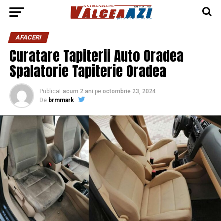
AFACERI
Curatare Tapiterii Auto Oradea
Spalatorie Tapiterie Oradea
Publicat
acum 2 ani
pe
octombrie 23, 2024
De
brmmark