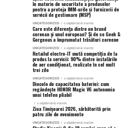
în materie de securitate a produselor
modelul pe care îl construim prin aplicația North
pentru a proteja IMM-urile și furnizorii de
Bucharest.”
, declară
Vlad Musteață, CEO North
servicii de gestionare (MSP)
Bucharest Investments
.
UNCATEGORIZED
o săptămână inainte
Care este diferența dintre un brand
Aplicația
North Bucharest
își propune să redefinească
coreean și unul european? Și de ce Geek &
experiența de căutare a unei proprietăți prin integrarea
Gorgeous a împrumutat trăsături coreene
tehnologiilor de inteligență artificială într-o platformă
UNCATEGORIZED
o săptămână inainte
intuitivă și ușor de utilizat. Prin recomandări
Retailul electro-IT mută competiția de la
produs la servicii: 90% dintre instalările
personalizate, căutare conversațională și acces rapid la
de aer condiționat, realizate în cel mult
unul dintre cele mai extinse portofolii rezidențiale din
trei zile
București, aplicația răspunde noilor așteptări ale
cumpărătorilor și investitorilor, care își doresc procese
UNCATEGORIZED
o săptămână inainte
Dincolo de capacitatea bateriei: cum
mai rapide, mai simple și mai eficiente.
regândește HONOR Magic V6 autonomia
unui telefon pliabil
Descarcă gratuit aplicația North Bucharest:
o săptămână inainte
Ziua Timișoarei 2026, sărbătorită prin
https://northbucharest.ro/descarca-aplicatia-imobiliara
patru zile de evenimente
UNCATEGORIZED
o săptămână inainte