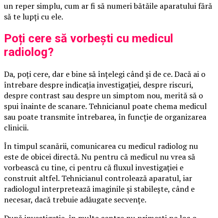
un reper simplu, cum ar fi să numeri bătăile aparatului fără
să te lupți cu ele.
Poți cere să vorbești cu medicul
radiolog?
Da, poți cere, dar e bine să înțelegi când și de ce. Dacă ai o
întrebare despre indicația investigației, despre riscuri,
despre contrast sau despre un simptom nou, merită să o
spui înainte de scanare. Tehnicianul poate chema medicul
sau poate transmite întrebarea, în funcție de organizarea
clinicii.
În timpul scanării, comunicarea cu medicul radiolog nu
este de obicei directă. Nu pentru că medicul nu vrea să
vorbească cu tine, ci pentru că fluxul investigației e
construit altfel. Tehnicianul controlează aparatul, iar
radiologul interpretează imaginile și stabilește, când e
necesar, dacă trebuie adăugate secvențe.