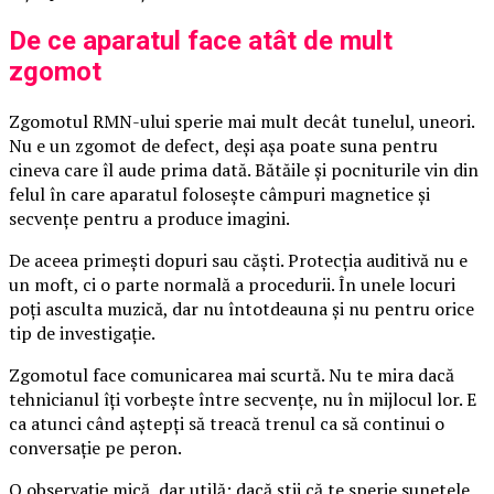
De ce aparatul face atât de mult
zgomot
Zgomotul RMN-ului sperie mai mult decât tunelul, uneori.
Nu e un zgomot de defect, deși așa poate suna pentru
cineva care îl aude prima dată. Bătăile și pocniturile vin din
felul în care aparatul folosește câmpuri magnetice și
secvențe pentru a produce imagini.
De aceea primești dopuri sau căști. Protecția auditivă nu e
un moft, ci o parte normală a procedurii. În unele locuri
poți asculta muzică, dar nu întotdeauna și nu pentru orice
tip de investigație.
Zgomotul face comunicarea mai scurtă. Nu te mira dacă
tehnicianul îți vorbește între secvențe, nu în mijlocul lor. E
ca atunci când aștepți să treacă trenul ca să continui o
conversație pe peron.
O observație mică, dar utilă: dacă știi că te sperie sunetele