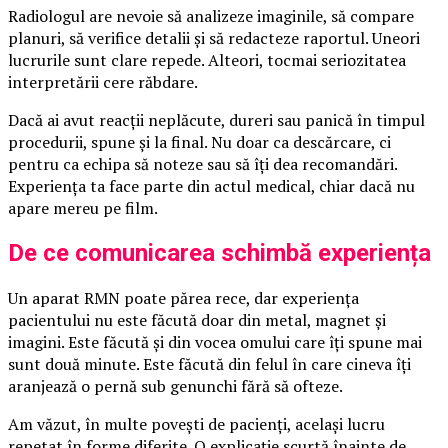
Radiologul are nevoie să analizeze imaginile, să compare
planuri, să verifice detalii și să redacteze raportul. Uneori
lucrurile sunt clare repede. Alteori, tocmai seriozitatea
interpretării cere răbdare.
Dacă ai avut reacții neplăcute, dureri sau panică în timpul
procedurii, spune și la final. Nu doar ca descărcare, ci
pentru ca echipa să noteze sau să îți dea recomandări.
Experiența ta face parte din actul medical, chiar dacă nu
apare mereu pe film.
De ce comunicarea schimbă experiența
Un aparat RMN poate părea rece, dar experiența
pacientului nu este făcută doar din metal, magnet și
imagini. Este făcută și din vocea omului care îți spune mai
sunt două minute. Este făcută din felul în care cineva îți
aranjează o pernă sub genunchi fără să ofteze.
Am văzut, în multe povești de pacienți, același lucru
repetat în forme diferite. O explicație scurtă înainte de