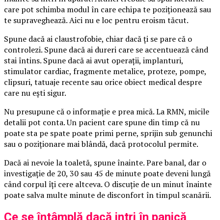
care pot schimba modul în care echipa te poziționează sau
te supraveghează. Aici nu e loc pentru eroism tăcut.
Spune dacă ai claustrofobie, chiar dacă ți se pare că o
controlezi. Spune dacă ai dureri care se accentuează când
stai întins. Spune dacă ai avut operații, implanturi,
stimulator cardiac, fragmente metalice, proteze, pompe,
clipsuri, tatuaje recente sau orice obiect medical despre
care nu ești sigur.
Nu presupune că o informație e prea mică. La RMN, micile
detalii pot conta. Un pacient care spune din timp că nu
poate sta pe spate poate primi perne, sprijin sub genunchi
sau o poziționare mai blândă, dacă protocolul permite.
Dacă ai nevoie la toaletă, spune înainte. Pare banal, dar o
investigație de 20, 30 sau 45 de minute poate deveni lungă
când corpul îți cere altceva. O discuție de un minut înainte
poate salva multe minute de disconfort în timpul scanării.
Ce se întâmplă dacă intri în panică