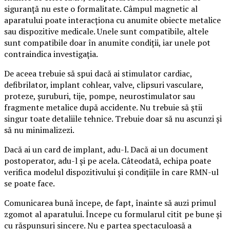
siguranță nu este o formalitate. Câmpul magnetic al
aparatului poate interacționa cu anumite obiecte metalice
sau dispozitive medicale. Unele sunt compatibile, altele
sunt compatibile doar în anumite condiții, iar unele pot
contraindica investigația.
De aceea trebuie să spui dacă ai stimulator cardiac,
defibrilator, implant cohlear, valve, clipsuri vasculare,
proteze, șuruburi, tije, pompe, neurostimulator sau
fragmente metalice după accidente. Nu trebuie să știi
singur toate detaliile tehnice. Trebuie doar să nu ascunzi și
să nu minimalizezi.
Dacă ai un card de implant, adu-l. Dacă ai un document
postoperator, adu-l și pe acela. Câteodată, echipa poate
verifica modelul dispozitivului și condițiile în care RMN-ul
se poate face.
Comunicarea bună începe, de fapt, înainte să auzi primul
zgomot al aparatului. Începe cu formularul citit pe bune și
cu răspunsuri sincere. Nu e partea spectaculoasă a