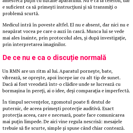
amestecă puțin cu bătăile aparatului. Nu e ca la telefon, dar
e suficient ca să primești instrucțiuni și să transmiți o
problemă scurtă.
Medicul intră în poveste altfel. El nu e absent, dar nici nu e
neapărat vocea pe care o auzi în cască. Munca lui se vede
mai ales înainte, prin protocolul ales, și după investigație,
prin interpretarea imaginilor.
De ce nu e ca o discuție normală
Un RMN are un ritm al lui. Aparatul pornește, bate,
vibrează, se oprește, apoi începe iar cu alt tip de sunet.
Dacă ai fost vreodată într-o clădire unde se lucrează cu
bormașina în pereți, ai o idee, deși comparația e imperfectă.
În timpul secvențelor, zgomotul poate fi destul de
puternic, de aceea primești protecție auditivă. Exact
protecția aceea, care e necesară, poate face comunicarea
mai puțin limpede. De aici vine regula nescrisă: mesajele
trebuie să fie scurte, simple și spuse când chiar contează.