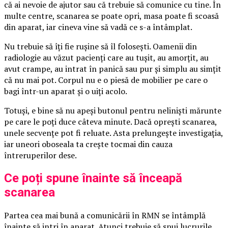
că ai nevoie de ajutor sau că trebuie să comunice cu tine. În
multe centre, scanarea se poate opri, masa poate fi scoasă
din aparat, iar cineva vine să vadă ce s-a întâmplat.
Nu trebuie să îți fie rușine să îl folosești. Oamenii din
radiologie au văzut pacienți care au tușit, au amorțit, au
avut crampe, au intrat în panică sau pur și simplu au simțit
că nu mai pot. Corpul nu e o piesă de mobilier pe care o
bagi într-un aparat și o uiți acolo.
Totuși, e bine să nu apeși butonul pentru neliniști mărunte
pe care le poți duce câteva minute. Dacă oprești scanarea,
unele secvențe pot fi reluate. Asta prelungește investigația,
iar uneori oboseala ta crește tocmai din cauza
întreruperilor dese.
Ce poți spune înainte să înceapă
scanarea
Partea cea mai bună a comunicării în RMN se întâmplă
înainte să intri în aparat. Atunci trebuie să spui lucrurile