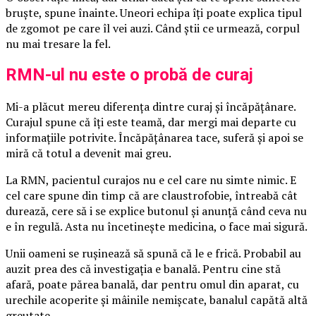
bruște, spune înainte. Uneori echipa îți poate explica tipul
de zgomot pe care îl vei auzi. Când știi ce urmează, corpul
nu mai tresare la fel.
RMN-ul nu este o probă de curaj
Mi-a plăcut mereu diferența dintre curaj și încăpățânare.
Curajul spune că îți este teamă, dar mergi mai departe cu
informațiile potrivite. Încăpățânarea tace, suferă și apoi se
miră că totul a devenit mai greu.
La RMN, pacientul curajos nu e cel care nu simte nimic. E
cel care spune din timp că are claustrofobie, întreabă cât
durează, cere să i se explice butonul și anunță când ceva nu
e în regulă. Asta nu încetinește medicina, o face mai sigură.
Unii oameni se rușinează să spună că le e frică. Probabil au
auzit prea des că investigația e banală. Pentru cine stă
afară, poate părea banală, dar pentru omul din aparat, cu
urechile acoperite și mâinile nemișcate, banalul capătă altă
greutate.