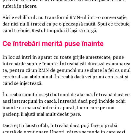
suferă în tăcere.
Aici e echilibrul: nu transformi RMN-ul într-o conversație,
dar nici nu îl tratezi ca pe o pedeapsă mută. Spui ce trebuie,
când trebuie. Restul timpului îl lași să curgă.
Ce întrebări merită puse înainte
În loc să intri în aparat cu toate grijile amestecate, pune
întrebările simple înainte. Întreabă cât durează examinarea
ta, pentru că un RMN de genunchi nu se simte la fel ca unul
cerebral sau abdominal. Întreabă dacă vei primi contrast și
când se injectează.
Întreabă cum folosești butonul de alarmă. Întreabă dacă vei
auzi instrucțiuni în cască. Întreabă dacă poți închide ochii
înainte ca masa să intre în aparat, lucru care pe unii
pacienți îi ajută mai mult decât pare.
Dacă ești claustrofob, întreabă dacă poți face o probă
scurtă de poziționare. Uneori, câteva secunde în care vezi