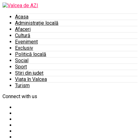
Acasa
Administrație locală
Afaceri
Cultură
Eveniment
Exclusiv
Politică locală
Social
Sport
Știri din județ
Viața în Valcea
Turism
Connect with us