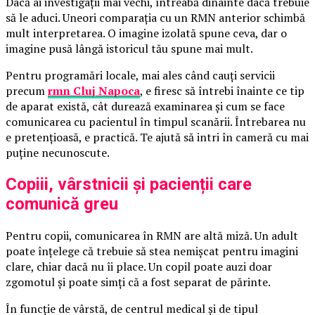
Dacă ai investigații mai vechi, întreabă dinainte dacă trebuie
să le aduci. Uneori comparația cu un RMN anterior schimbă
mult interpretarea. O imagine izolată spune ceva, dar o
imagine pusă lângă istoricul tău spune mai mult.
Pentru programări locale, mai ales când cauți servicii
precum
rmn Cluj Napoca
, e firesc să întrebi înainte ce tip
de aparat există, cât durează examinarea și cum se face
comunicarea cu pacientul în timpul scanării. Întrebarea nu
e pretențioasă, e practică. Te ajută să intri în cameră cu mai
puține necunoscute.
Copiii, vârstnicii și pacienții care
comunică greu
Pentru copii, comunicarea în RMN are altă miză. Un adult
poate înțelege că trebuie să stea nemișcat pentru imagini
clare, chiar dacă nu îi place. Un copil poate auzi doar
zgomotul și poate simți că a fost separat de părinte.
În funcție de vârstă, de centrul medical și de tipul