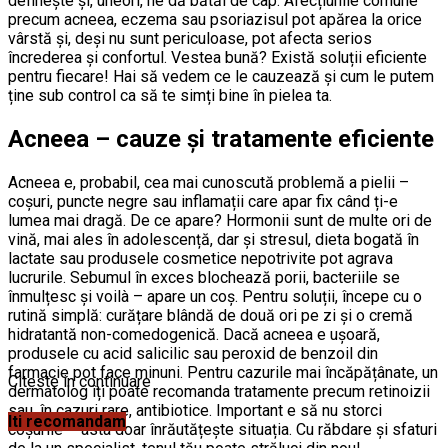
definește și, uneori, ne dă bătăi de cap. Afecțiunile comune
precum acneea, eczema sau psoriazisul pot apărea la orice
vârstă și, deși nu sunt periculoase, pot afecta serios
încrederea și confortul. Vestea bună? Există soluții eficiente
pentru fiecare! Hai să vedem ce le cauzează și cum le putem
ține sub control ca să te simți bine în pielea ta.
Acneea – cauze și tratamente eficiente
Acneea e, probabil, cea mai cunoscută problemă a pielii –
coșuri, puncte negre sau inflamații care apar fix când ți-e
lumea mai dragă. De ce apare? Hormonii sunt de multe ori de
vină, mai ales în adolescență, dar și stresul, dieta bogată în
lactate sau produsele cosmetice nepotrivite pot agrava
lucrurile. Sebumul în exces blochează porii, bacteriile se
înmulțesc și voilà – apare un coș. Pentru soluții, începe cu o
rutină simplă: curățare blândă de două ori pe zi și o cremă
hidratantă non-comedogenică. Dacă acneea e ușoară,
produsele cu acid salicilic sau peroxid de benzoil din
farmacie pot face minuni. Pentru cazurile mai încăpățânate, un
Citeste in continuare
dermatolog îți poate recomanda tratamente precum retinoizii
sau, în cazuri rare, antibiotice. Important e să nu storci
Iti recomandam
coșurile – asta doar înrăutățește situația. Cu răbdare și sfaturi