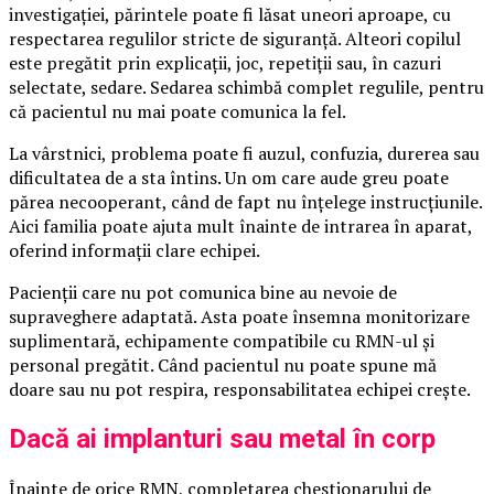
investigației, părintele poate fi lăsat uneori aproape, cu
respectarea regulilor stricte de siguranță. Alteori copilul
este pregătit prin explicații, joc, repetiții sau, în cazuri
selectate, sedare. Sedarea schimbă complet regulile, pentru
că pacientul nu mai poate comunica la fel.
La vârstnici, problema poate fi auzul, confuzia, durerea sau
dificultatea de a sta întins. Un om care aude greu poate
părea necooperant, când de fapt nu înțelege instrucțiunile.
Aici familia poate ajuta mult înainte de intrarea în aparat,
oferind informații clare echipei.
Pacienții care nu pot comunica bine au nevoie de
supraveghere adaptată. Asta poate însemna monitorizare
suplimentară, echipamente compatibile cu RMN-ul și
personal pregătit. Când pacientul nu poate spune mă
doare sau nu pot respira, responsabilitatea echipei crește.
Dacă ai implanturi sau metal în corp
Înainte de orice RMN, completarea chestionarului de