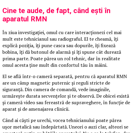
Cine te aude, de fapt, când ești în
aparatul RMN
În ziua investigației, omul cu care interacționezi cel mai
mult este tehnicianul sau radiograful. El te cheamă, îți
explică poziția, îți pune casca sau dopurile, îți fixează
bobina, îți dă butonul de alarmă și îți spune cât durează
prima parte. Poate părea un rol tehnic, dar în realitate
omul acesta ține mult din confortul tău în mâini.
El se află într-o cameră separată, pentru că aparatul RMN
are un câmp magnetic puternic și reguli stricte de
siguranță. Din camera de comandă, vede imaginile,
urmărește durata secvențelor și te observă. De obicei există
și cameră video sau fereastră de supraveghere, în funcție de
aparat și de amenajarea clinicii.
Când ai căști pe urechi, vocea tehnicianului poate părea
ușor metalică sau îndepărtată. Uneori o auzi clar, alteori se