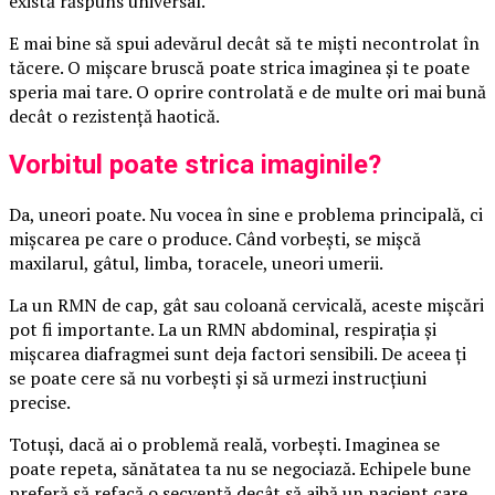
există răspuns universal.
E mai bine să spui adevărul decât să te miști necontrolat în
tăcere. O mișcare bruscă poate strica imaginea și te poate
speria mai tare. O oprire controlată e de multe ori mai bună
decât o rezistență haotică.
Vorbitul poate strica imaginile?
Da, uneori poate. Nu vocea în sine e problema principală, ci
mișcarea pe care o produce. Când vorbești, se mișcă
maxilarul, gâtul, limba, toracele, uneori umerii.
La un RMN de cap, gât sau coloană cervicală, aceste mișcări
pot fi importante. La un RMN abdominal, respirația și
mișcarea diafragmei sunt deja factori sensibili. De aceea ți
se poate cere să nu vorbești și să urmezi instrucțiuni
precise.
Totuși, dacă ai o problemă reală, vorbești. Imaginea se
poate repeta, sănătatea ta nu se negociază. Echipele bune
preferă să refacă o secvență decât să aibă un pacient care