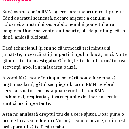
Sună aspru, dar în RMN tăcerea are uneori un rost practic.
Când aparatul scanează, fiecare mișcare a capului, a
coloanei, a umărului sau a abdomenului poate tulbura
imaginea. Unele secvențe sunt scurte, altele par lungi cât o
după-amiază ploioasă.
Dacă tehnicianul îți spune că urmează trei minute și
jumătate, încearcă să îți împarți timpul în bucăți mici. Nu te
gândi la toată investigația. Gândește-te doar la următoarea
secvență, apoi la următoarea pauză.
A vorbi fără motiv în timpul scanării poate însemna să
miști maxilarul, gâtul sau pieptul. La un RMN cerebral,
cervical sau toracic, asta poate conta. La un RMN
abdominal, respirația și instrucțiunile de ținere a aerului
sunt și mai importante.
Asta nu anulează dreptul tău de a cere ajutor. Doar pune o
ordine firească în lucruri. Vorbești când e nevoie, iar în rest
lași aparatul să își facă treaba.