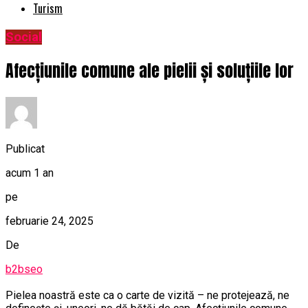
Turism
Social
Afecțiunile comune ale pielii și soluțiile lor
Publicat
acum 1 an
pe
februarie 24, 2025
De
b2bseo
Pielea noastră este ca o carte de vizită – ne protejează, ne