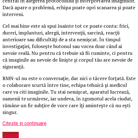
central în alegerea protocolului și interpretarea imaginilor.
Dacă apare o problemă, echipa poate opri scanarea și poate
interveni.
Cel mai bine este să spui înainte tot ce poate conta: frici,
dureri, implanturi, alergii, intervenții, sarcină, reacții
anterioare sau dificultăți de a sta nemișcat. În timpul
investigației, folosește butonul sau vocea doar când ai
nevoie reală. Nu pentru că trebuie să fii cuminte, ci pentru
că imaginile au nevoie de liniște și corpul tău are nevoie de
siguranță.
RMN-ul nu este o conversație, dar nici o tăcere forțată. Este
o colaborare scurtă între tine, echipa tehnică și medicul
care va citi imaginile. Tu stai nemișcat, aparatul lucrează,
oamenii te urmăresc, iar undeva, în zgomotul acela ciudat,
rămâne un fir subțire de voce care îți amintește că nu ești
singur.
Citeste in continuare
Social