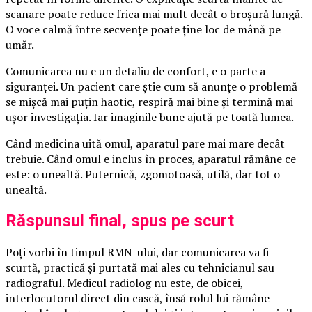
scanare poate reduce frica mai mult decât o broșură lungă.
O voce calmă între secvențe poate ține loc de mână pe
umăr.
Comunicarea nu e un detaliu de confort, e o parte a
siguranței. Un pacient care știe cum să anunțe o problemă
se mișcă mai puțin haotic, respiră mai bine și termină mai
ușor investigația. Iar imaginile bune ajută pe toată lumea.
Când medicina uită omul, aparatul pare mai mare decât
trebuie. Când omul e inclus în proces, aparatul rămâne ce
este: o unealtă. Puternică, zgomotoasă, utilă, dar tot o
unealtă.
Răspunsul final, spus pe scurt
Poți vorbi în timpul RMN-ului, dar comunicarea va fi
scurtă, practică și purtată mai ales cu tehnicianul sau
radiograful. Medicul radiolog nu este, de obicei,
interlocutorul direct din cască, însă rolul lui rămâne