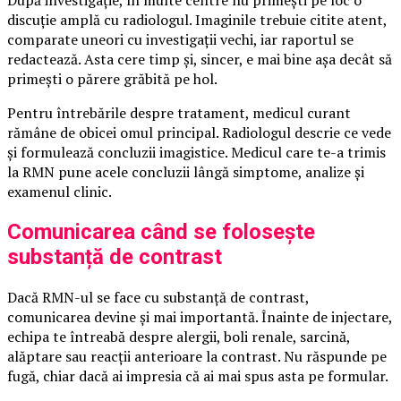
După investigație, în multe centre nu primești pe loc o
discuție amplă cu radiologul. Imaginile trebuie citite atent,
comparate uneori cu investigații vechi, iar raportul se
redactează. Asta cere timp și, sincer, e mai bine așa decât să
primești o părere grăbită pe hol.
Pentru întrebările despre tratament, medicul curant
rămâne de obicei omul principal. Radiologul descrie ce vede
și formulează concluzii imagistice. Medicul care te-a trimis
la RMN pune acele concluzii lângă simptome, analize și
examenul clinic.
Comunicarea când se folosește
substanță de contrast
Dacă RMN-ul se face cu substanță de contrast,
comunicarea devine și mai importantă. Înainte de injectare,
echipa te întreabă despre alergii, boli renale, sarcină,
alăptare sau reacții anterioare la contrast. Nu răspunde pe
fugă, chiar dacă ai impresia că ai mai spus asta pe formular.