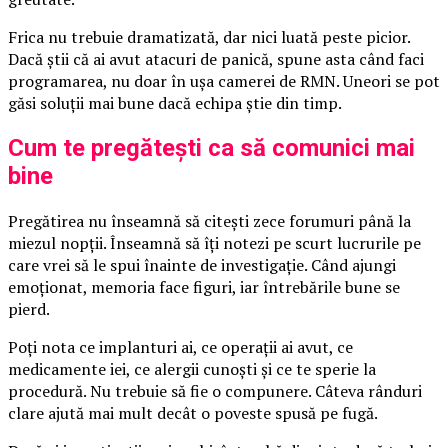
Frica nu trebuie dramatizată, dar nici luată peste picior.
Dacă știi că ai avut atacuri de panică, spune asta când faci
programarea, nu doar în ușa camerei de RMN. Uneori se pot
găsi soluții mai bune dacă echipa știe din timp.
Cum te pregătești ca să comunici mai
bine
Pregătirea nu înseamnă să citești zece forumuri până la
miezul nopții. Înseamnă să îți notezi pe scurt lucrurile pe
care vrei să le spui înainte de investigație. Când ajungi
emoționat, memoria face figuri, iar întrebările bune se
pierd.
Poți nota ce implanturi ai, ce operații ai avut, ce
medicamente iei, ce alergii cunoști și ce te sperie la
procedură. Nu trebuie să fie o compunere. Câteva rânduri
clare ajută mai mult decât o poveste spusă pe fugă.