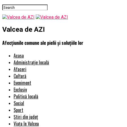
Valcea de AZI
Afecțiunile comune ale pielii și soluțiile lor
Acasa
Administrație locală
Afaceri
Cultură
Eveniment
Exclusiv
Politică locală
Social
Sport
Știri din județ
Viața în Valcea