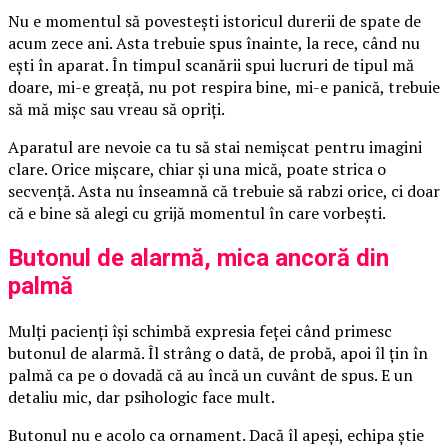
Nu e momentul să povestești istoricul durerii de spate de
acum zece ani. Asta trebuie spus înainte, la rece, când nu
ești în aparat. În timpul scanării spui lucruri de tipul mă
doare, mi-e greață, nu pot respira bine, mi-e panică, trebuie
să mă mișc sau vreau să opriți.
Aparatul are nevoie ca tu să stai nemișcat pentru imagini
clare. Orice mișcare, chiar și una mică, poate strica o
secvență. Asta nu înseamnă că trebuie să rabzi orice, ci doar
că e bine să alegi cu grijă momentul în care vorbești.
Butonul de alarmă, mica ancoră din
palmă
Mulți pacienți își schimbă expresia feței când primesc
butonul de alarmă. Îl strâng o dată, de probă, apoi îl țin în
palmă ca pe o dovadă că au încă un cuvânt de spus. E un
detaliu mic, dar psihologic face mult.
Butonul nu e acolo ca ornament. Dacă îl apeși, echipa știe