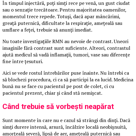
În timpul injectării, poți simți rece pe venă, un gust ciudat
sau o senzație trecătoare. Pentru majoritatea oamenilor,
momentul trece repede. Totuși, dacă apar mâncărimi,
greață puternică, dificultate la respirație, amețeală sau
umflare a feței, trebuie să anunți imediat.
Nu toate investigațiile RMN au nevoie de contrast. Uneori
imaginile fără contrast sunt suficiente. Alteori, contrastul
ajută medicul să vadă inflamații, tumori, vase sau diferențe
fine între țesuturi.
Aici se vede rostul întrebărilor puse înainte. Nu întrebi ca
să blochezi procedura, ci ca să participi la ea lucid. Medicina
bună nu se face cu pacientul pe post de colet, ci cu
pacientul prezent, chiar și când stă nemișcat.
Când trebuie să vorbești neapărat
Sunt momente în care nu e cazul să strângi din dinți. Dacă
simți durere intensă, arsură, încălzire locală neobișnuită,
amorțeală severă, lipsă de aer, amețeală puternică sau