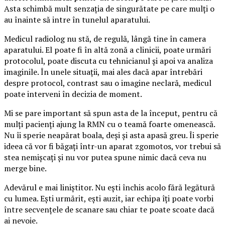
Asta schimbă mult senzația de singurătate pe care mulți o
au înainte să intre în tunelul aparatului.
Medicul radiolog nu stă, de regulă, lângă tine în camera
aparatului. El poate fi în altă zonă a clinicii, poate urmări
protocolul, poate discuta cu tehnicianul și apoi va analiza
imaginile. În unele situații, mai ales dacă apar întrebări
despre protocol, contrast sau o imagine neclară, medicul
poate interveni în decizia de moment.
Mi se pare important să spun asta de la început, pentru că
mulți pacienți ajung la RMN cu o teamă foarte omenească.
Nu îi sperie neapărat boala, deși și asta apasă greu. Îi sperie
ideea că vor fi băgați într-un aparat zgomotos, vor trebui să
stea nemișcați și nu vor putea spune nimic dacă ceva nu
merge bine.
Adevărul e mai liniștitor. Nu ești închis acolo fără legătură
cu lumea. Ești urmărit, ești auzit, iar echipa îți poate vorbi
între secvențele de scanare sau chiar te poate scoate dacă
ai nevoie.