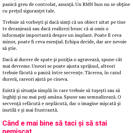
panică greu de controlat, anunță. Un RMN bun nu se obține
cu prețul siguranței tale.
Trebuie să vorbești și dacă simți că un obiect uitat pe tine
te deranjează sau dacă realizezi brusc că ai omis o
informație importantă despre un implant. Poate fi ceva
minor, poate fi ceva esențial. Echipa decide, dar are nevoie
să știe.
Dacă ai durere de spate și poziția o agravează, spune cât
mai devreme. Uneori se poate ajusta sprijinul, alteori
trebuie făcută o pauză între secvențe. Tăcerea, în cazul
durerii, rareori ajută pe cineva.
Există și situația simplă în care trebuie să tușești sau să
înghiți și nu mai poți amâna. Spune sau semnalizează. O
secvență refăcută e neplăcută, dar o imagine mișcată și
inutilă e și mai frustrantă.
Când e mai bine să taci și să stai
nemișcat