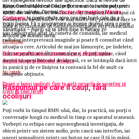
din înțelegerea nevoilor tale specifice. Dacă ai nevoie de
Răspunsul simplu este da, poți comunica în timpul unui
ajutor, Centrul Medical Doctor Boris e un loc unde poți primi
RMN, dar nu chiar în felul în care îți imaginezi când spui că
sprijin de calitate. Domnul
doctor dermatolog Marius
Corbeanu
te poate ghida spre cea mai bună cale de a-ți
vorbești cu medicul. De cele mai multe ori, persoana care te
îngriji pielea. Fă o programare și începe drumul spre o piele
aude și îți răspunde în timpul investigației este tehnicianul
sănătoasă – meriți să te simți bine în fiecare zi!
sau radiograful aflat în camera de comandă, iar medicul
Articole pe aceiasi tema:
radiolog interpretează imaginile și poate fi consultat când
Urmatorul
situația o cere. Articolul de mai jos lămurește, pe îndelete,
Hidrosonografie copii: Un examen sigur și eficient pentru
cum se poartă această comunicare, ce poți spune, când
merită să apeși butonul de alarmă, ce se întâmplă dacă intri
diagnosticarea problemelor urologice
în panică și de ce liniștea ta contează la fel de mult ca
Nu ratati
imaginile obținute.
Părinți și bunici implicați: Cum te ajută cursurile de parenting să
Răspunsul pe care îl cauți, fără
crești un copil fericit
ocolișuri
Poți vorbi în timpul RMN-ului, dar, în practică, nu porți o
conversație lungă cu medicul în timp ce aparatul scanează.
Vorbești cu echipa care supraveghează investigația, de
obicei printr-un sistem audio, prin cască sau interfon, iar
uneori semnalizezi printr-un buton pe care îl ții în mână.