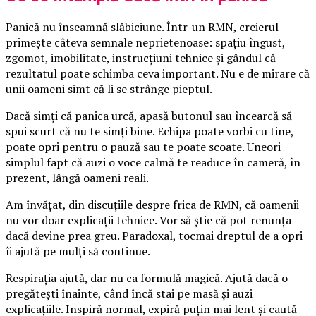
Panică nu înseamnă slăbiciune. Într-un RMN, creierul
primește câteva semnale neprietenoase: spațiu îngust,
zgomot, imobilitate, instrucțiuni tehnice și gândul că
rezultatul poate schimba ceva important. Nu e de mirare că
unii oameni simt că li se strânge pieptul.
Dacă simți că panica urcă, apasă butonul sau încearcă să
spui scurt că nu te simți bine. Echipa poate vorbi cu tine,
poate opri pentru o pauză sau te poate scoate. Uneori
simplul fapt că auzi o voce calmă te readuce în cameră, în
prezent, lângă oameni reali.
Am învățat, din discuțiile despre frica de RMN, că oamenii
nu vor doar explicații tehnice. Vor să știe că pot renunța
dacă devine prea greu. Paradoxal, tocmai dreptul de a opri
îi ajută pe mulți să continue.
Respirația ajută, dar nu ca formulă magică. Ajută dacă o
pregătești înainte, când încă stai pe masă și auzi
explicațiile. Inspiră normal, expiră puțin mai lent și caută