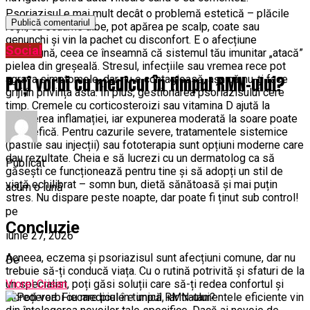
Psoriazisul e mai mult decât o problemă estetică – plăcile
roșii, cu scuame albe, pot apărea pe scalp, coate sau
genunchi și vin la pachet cu disconfort. E o afecțiune
Social
autoimună, ceea ce înseamnă că sistemul tău imunitar „atacă”
pielea din greșeală. Stresul, infecțiile sau vremea rece pot
Poți vorbi cu medicul în timpul RMN-ului?
agrava simptomele, dar nu e contagioasă, așa că nu-ți face
griji în privința asta. În plus, gestionarea psoriazisului cere
timp. Cremele cu corticosteroizi sau vitamina D ajută la
reducerea inflamației, iar expunerea moderată la soare poate
fi benefică. Pentru cazurile severe, tratamentele sistemice
(pastile sau injecții) sau fototerapia sunt opțiuni moderne care
dau rezultate. Cheia e să lucrezi cu un dermatolog ca să
Publicat
găsești ce funcționează pentru tine și să adopți un stil de
viață echilibrat – somn bun, dietă sănătoasă și mai puțin
acum o lună
stres. Nu dispare peste noapte, dar poate fi ținut sub control!
pe
Concluzie
iunie 27, 2026
Acneea, eczema și psoriazisul sunt afecțiuni comune, dar nu
De
trebuie să-ți conducă viața. Cu o rutină potrivită și sfaturi de la
Viorel Crisan
un specialist, poți găsi soluții care să-ți redea confortul și
încrederea. Fiecare piele e unică, iar tratamentele eficiente vin